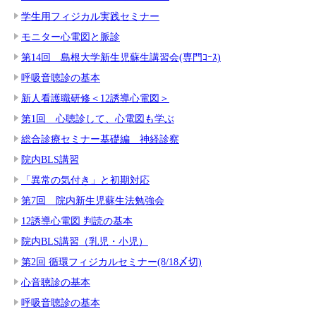
学生用フィジカル実践セミナー
モニター心電図と脈診
第14回 島根大学新生児蘇生講習会(専門ｺｰｽ)
呼吸音聴診の基本
新人看護職研修＜12誘導心電図＞
第1回 心聴診して、心電図も学ぶ
総合診療セミナー基礎編 神経診察
院内BLS講習
「異常の気付き」と初期対応
第7回 院内新生児蘇生法勉強会
12誘導心電図 判読の基本
院内BLS講習（乳児・小児）
第2回 循環フィジカルセミナー(8/18〆切)
心音聴診の基本
呼吸音聴診の基本