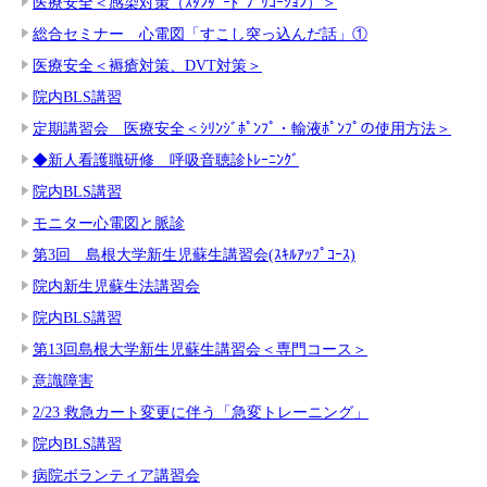
医療安全＜感染対策（ｽﾀﾝﾀﾞｰﾄﾞﾌﾟﾘｺｰｼｮﾝ）＞
総合セミナー 心電図「すこし突っ込んだ話」①
医療安全＜褥瘡対策、DVT対策＞
院内BLS講習
定期講習会 医療安全＜ｼﾘﾝｼﾞﾎﾟﾝﾌﾟ・輸液ﾎﾟﾝﾌﾟの使用方法＞
◆新人看護職研修 呼吸音聴診ﾄﾚｰﾆﾝｸﾞ
院内BLS講習
モニター心電図と脈診
第3回 島根大学新生児蘇生講習会(ｽｷﾙｱｯﾌﾟｺｰｽ)
院内新生児蘇生法講習会
院内BLS講習
第13回島根大学新生児蘇生講習会＜専門コース＞
意識障害
2/23 救急カート変更に伴う「急変トレーニング」
院内BLS講習
病院ボランティア講習会