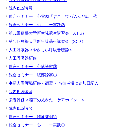
院内BLS講習
総合セミナー 心電図「すこし突っ込んだ話」④
総合セミナー 心エコー実践②
第12回島根大学新生児蘇生講習会（Aｺｰｽ）
第12回島根大学新生児蘇生講習会（Sｺｰｽ）
人工呼吸器＜やさしい呼吸音聴診＞
人工呼吸器研修
総合セミナー 心臓診察②
総合セミナー 腹部診察①
◆新人看護職研修＜循環＞ ※備考欄に参加日記入
院内BLS講習
栄養評価＜嚥下の見かた、ケアポイント＞
院内BLS講習
総合セミナー 髄液穿刺術
総合セミナー 心エコー実践①