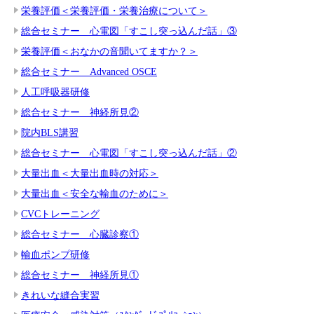
栄養評価＜栄養評価・栄養治療について＞
総合セミナー 心電図「すこし突っ込んだ話」③
栄養評価＜おなかの音聞いてますか？＞
総合セミナー Advanced OSCE
人工呼吸器研修
総合セミナー 神経所見②
院内BLS講習
総合セミナー 心電図「すこし突っ込んだ話」②
大量出血＜大量出血時の対応＞
大量出血＜安全な輸血のために＞
CVCトレーニング
総合セミナー 心臓診察①
輸血ポンプ研修
総合セミナー 神経所見①
きれいな縫合実習