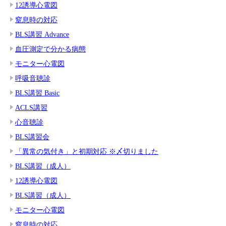
12誘導心電図
窒息時の対応
BLS講習 Advance
血圧測定で分かる病態
モニター心電図
呼吸音聴診
BLS講習 Basic
ACLS講習
心音聴診
BLS講習会
「異常の気付き」と初期対応 ※〆切りました
BLS講習（成人）
12誘導心電図
BLS講習（成人）
モニター心電図
窒息時の対応