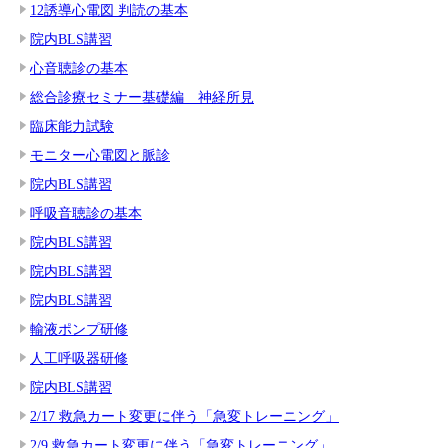
12誘導心電図 判読の基本
院内BLS講習
心音聴診の基本
総合診療セミナー基礎編 神経所見
臨床能力試験
モニター心電図と脈診
院内BLS講習
呼吸音聴診の基本
院内BLS講習
院内BLS講習
院内BLS講習
輸液ポンプ研修
人工呼吸器研修
院内BLS講習
2/17 救急カート変更に伴う「急変トレーニング」
2/9 救急カート変更に伴う「急変トレーニング」