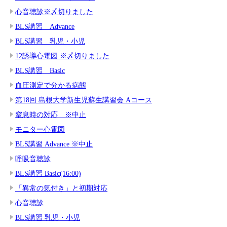
心音聴診※〆切りました
BLS講習 Advance
BLS講習 乳児・小児
12誘導心電図 ※〆切りました
BLS講習 Basic
血圧測定で分かる病態
第18回 島根大学新生児蘇生講習会 Aコース
窒息時の対応 ※中止
モニター心電図
BLS講習 Advance ※中止
呼吸音聴診
BLS講習 Basic(16:00)
「異常の気付き」と初期対応
心音聴診
BLS講習 乳児・小児