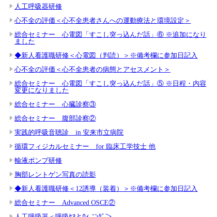
人工呼吸器研修
心不全の評価＜心不全患者さんへの運動療法と環境設定＞
総合セミナー 心電図「すこし突っ込んだ話」⑥ ※追加になり
ました
◆新人看護職研修＜心電図（判読）＞※備考欄に参加日記入
心不全の評価＜心不全患者の病態とアセスメント＞
総合セミナー 心電図「すこし突っ込んだ話」⑤ ※日程・内容
変更になりました
総合セミナー 心臓診察③
総合セミナー 腹部診察②
実践的呼吸音聴診 in 安来市立病院
循環フィジカルセミナー for 臨床工学技士 他
輸液ポンプ研修
胸部レントゲン写真の読影
◆新人看護職研修＜12誘導（装着）＞※備考欄に参加日記入
総合セミナー Advanced OSCE②
人工呼吸器＜呼吸ｹｱとｳｨ-ﾆﾝｸﾞ＞