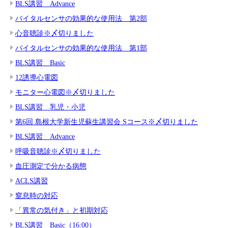
BLS講習 Advance
バイタルセンサの効果的な使用法 第2部
心音聴診※〆切りました
バイタルセンサの効果的な使用法 第1部
BLS講習 Basic
12誘導心電図
モニター心電図※〆切りました
BLS講習 乳児・小児
第6回 島根大学新生児蘇生講習会 Sコース※〆切りました
BLS講習 Advance
呼吸音聴診※〆切りました
血圧測定で分かる病態
ACLS講習
窒息時の対応
「異常の気付き」と初期対応
BLS講習 Basic（16:00）