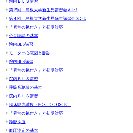
院内ＢＬＳ講習
第15回 島根大学新生児講習会Ａｺｰｽ
第４回 島根大学新生児蘇生講習会Ｓｺｰｽ
「異常の気付き」と初期対応
心音聴診の基本
院内BLS講習
モニター心電図と脈診
院内BLS講習
「異常の気付き」と初期対応
院内ＢＬＳ講習
呼吸音聴診の基本
院内ＢＬＳ講習
臨床能力試験〈POST CC OSCE〉
「異常の気付き」と初期対応
静脈採血
血圧測定の基本