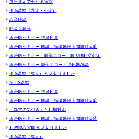
血圧測定で分かる病態
BLS講習（乳児・小児）
心音聴診
呼吸音聴診
総合医セミナー 神経所見
総合医セミナー 国試：循環器臨床問題対策⑥
総合医セミナー 腹部エコー・腹腔胸腔穿刺術
総合医セミナー 腹部エコー・消化器雑論
BLS講習（成人） ※〆切りました
ACLS講習
総合医セミナー 神経所見
総合医セミナー 国試：循環器臨床問題対策⑤
「異常の気付き」と初期対応
総合医セミナー 国試：循環器臨床問題対策④
12誘導心電図 ※〆切りました
BLS講習（成人）