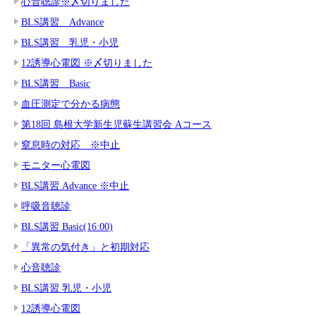
心音聴診※〆切りました
BLS講習 Advance
BLS講習 乳児・小児
12誘導心電図 ※〆切りました
BLS講習 Basic
血圧測定で分かる病態
第18回 島根大学新生児蘇生講習会 Aコース
窒息時の対応 ※中止
モニター心電図
BLS講習 Advance ※中止
呼吸音聴診
BLS講習 Basic(16:00)
「異常の気付き」と初期対応
心音聴診
BLS講習 乳児・小児
12誘導心電図