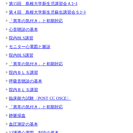
第15回 島根大学新生児講習会Ａｺｰｽ
第４回 島根大学新生児蘇生講習会Ｓｺｰｽ
「異常の気付き」と初期対応
心音聴診の基本
院内BLS講習
モニター心電図と脈診
院内BLS講習
「異常の気付き」と初期対応
院内ＢＬＳ講習
呼吸音聴診の基本
院内ＢＬＳ講習
臨床能力試験〈POST CC OSCE〉
「異常の気付き」と初期対応
静脈採血
血圧測定の基本
12誘導心電図 判読の基本