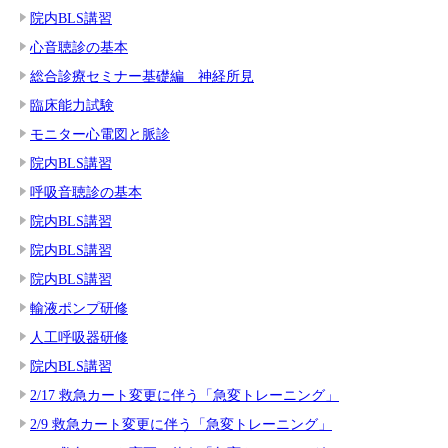
院内BLS講習
心音聴診の基本
総合診療セミナー基礎編 神経所見
臨床能力試験
モニター心電図と脈診
院内BLS講習
呼吸音聴診の基本
院内BLS講習
院内BLS講習
院内BLS講習
輸液ポンプ研修
人工呼吸器研修
院内BLS講習
2/17 救急カート変更に伴う「急変トレーニング」
2/9 救急カート変更に伴う「急変トレーニング」