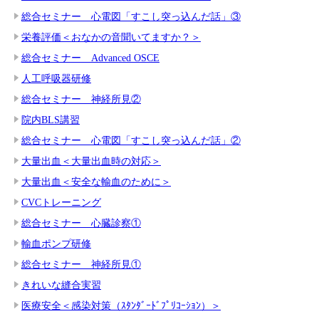
総合セミナー 心電図「すこし突っ込んだ話」③
栄養評価＜おなかの音聞いてますか？＞
総合セミナー Advanced OSCE
人工呼吸器研修
総合セミナー 神経所見②
院内BLS講習
総合セミナー 心電図「すこし突っ込んだ話」②
大量出血＜大量出血時の対応＞
大量出血＜安全な輸血のために＞
CVCトレーニング
総合セミナー 心臓診察①
輸血ポンプ研修
総合セミナー 神経所見①
きれいな縫合実習
医療安全＜感染対策（ｽﾀﾝﾀﾞｰﾄﾞﾌﾟﾘｺｰｼｮﾝ）＞