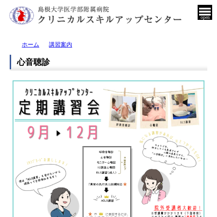
open
ホーム
講習案内
心音聴診