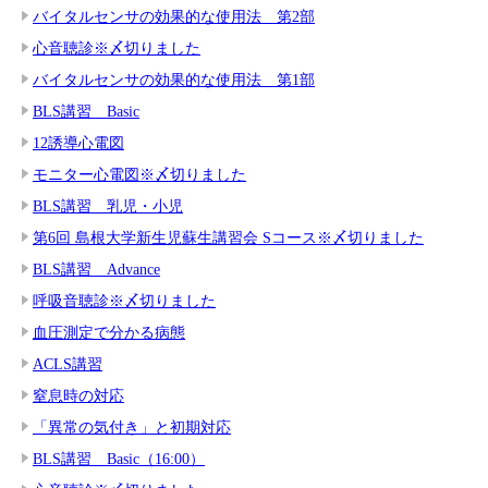
バイタルセンサの効果的な使用法 第2部
心音聴診※〆切りました
バイタルセンサの効果的な使用法 第1部
BLS講習 Basic
12誘導心電図
モニター心電図※〆切りました
BLS講習 乳児・小児
第6回 島根大学新生児蘇生講習会 Sコース※〆切りました
BLS講習 Advance
呼吸音聴診※〆切りました
血圧測定で分かる病態
ACLS講習
窒息時の対応
「異常の気付き」と初期対応
BLS講習 Basic（16:00）