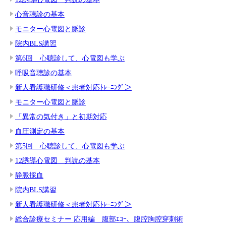
心音聴診の基本
モニター心電図と脈診
院内BLS講習
第6回 心聴診して、心電図も学ぶ
呼吸音聴診の基本
新人看護職研修＜患者対応ﾄﾚｰﾆﾝｸﾞ＞
モニター心電図と脈診
「異常の気付き」と初期対応
血圧測定の基本
第5回 心聴診して、心電図も学ぶ
12誘導心電図 判読の基本
静脈採血
院内BLS講習
新人看護職研修＜患者対応ﾄﾚｰﾆﾝｸﾞ＞
総合診療セミナー 応用編 腹部ｴｺｰ、腹腔胸腔穿刺術