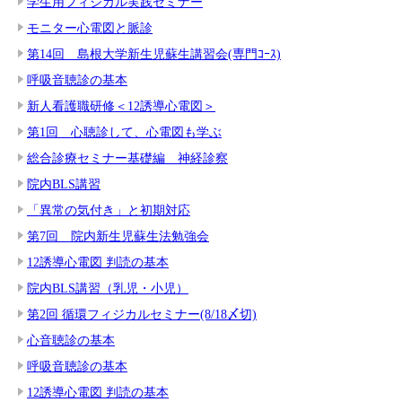
学生用フィジカル実践セミナー
モニター心電図と脈診
第14回 島根大学新生児蘇生講習会(専門ｺｰｽ)
呼吸音聴診の基本
新人看護職研修＜12誘導心電図＞
第1回 心聴診して、心電図も学ぶ
総合診療セミナー基礎編 神経診察
院内BLS講習
「異常の気付き」と初期対応
第7回 院内新生児蘇生法勉強会
12誘導心電図 判読の基本
院内BLS講習（乳児・小児）
第2回 循環フィジカルセミナー(8/18〆切)
心音聴診の基本
呼吸音聴診の基本
12誘導心電図 判読の基本