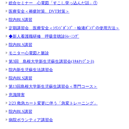
総合セミナー 心電図「すこし突っ込んだ話」①
医療安全＜褥瘡対策、DVT対策＞
院内BLS講習
定期講習会 医療安全＜ｼﾘﾝｼﾞﾎﾟﾝﾌﾟ・輸液ﾎﾟﾝﾌﾟの使用方法＞
◆新人看護職研修 呼吸音聴診ﾄﾚｰﾆﾝｸﾞ
院内BLS講習
モニター心電図と脈診
第3回 島根大学新生児蘇生講習会(ｽｷﾙｱｯﾌﾟｺｰｽ)
院内新生児蘇生法講習会
院内BLS講習
第13回島根大学新生児蘇生講習会＜専門コース＞
意識障害
2/23 救急カート変更に伴う「急変トレーニング」
院内BLS講習
病院ボランティア講習会