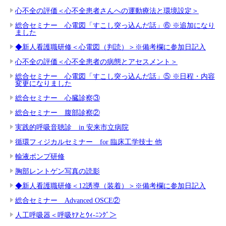
心不全の評価＜心不全患者さんへの運動療法と環境設定＞
総合セミナー 心電図「すこし突っ込んだ話」⑥ ※追加になり
ました
◆新人看護職研修＜心電図（判読）＞※備考欄に参加日記入
心不全の評価＜心不全患者の病態とアセスメント＞
総合セミナー 心電図「すこし突っ込んだ話」⑤ ※日程・内容
変更になりました
総合セミナー 心臓診察③
総合セミナー 腹部診察②
実践的呼吸音聴診 in 安来市立病院
循環フィジカルセミナー for 臨床工学技士 他
輸液ポンプ研修
胸部レントゲン写真の読影
◆新人看護職研修＜12誘導（装着）＞※備考欄に参加日記入
総合セミナー Advanced OSCE②
人工呼吸器＜呼吸ｹｱとｳｨ-ﾆﾝｸﾞ＞