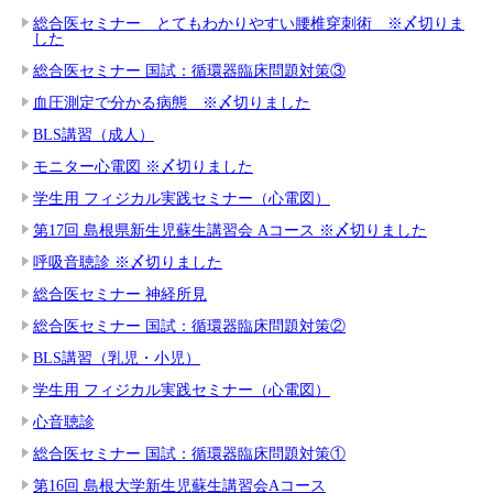
総合医セミナー とてもわかりやすい腰椎穿刺術 ※〆切りま
した
総合医セミナー 国試：循環器臨床問題対策③
血圧測定で分かる病態 ※〆切りました
BLS講習（成人）
モニター心電図 ※〆切りました
学生用 フィジカル実践セミナー（心電図）
第17回 島根県新生児蘇生講習会 Aコース ※〆切りました
呼吸音聴診 ※〆切りました
総合医セミナー 神経所見
総合医セミナー 国試：循環器臨床問題対策②
BLS講習（乳児・小児）
学生用 フィジカル実践セミナー（心電図）
心音聴診
総合医セミナー 国試：循環器臨床問題対策①
第16回 島根大学新生児蘇生講習会Aコース