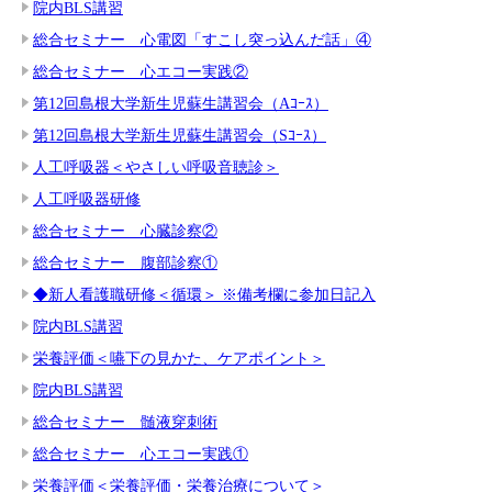
院内BLS講習
総合セミナー 心電図「すこし突っ込んだ話」④
総合セミナー 心エコー実践②
第12回島根大学新生児蘇生講習会（Aｺｰｽ）
第12回島根大学新生児蘇生講習会（Sｺｰｽ）
人工呼吸器＜やさしい呼吸音聴診＞
人工呼吸器研修
総合セミナー 心臓診察②
総合セミナー 腹部診察①
◆新人看護職研修＜循環＞ ※備考欄に参加日記入
院内BLS講習
栄養評価＜嚥下の見かた、ケアポイント＞
院内BLS講習
総合セミナー 髄液穿刺術
総合セミナー 心エコー実践①
栄養評価＜栄養評価・栄養治療について＞