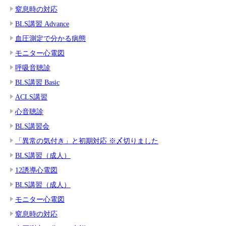
窒息時の対応
BLS講習 Advance
血圧測定で分かる病態
モニター心電図
呼吸音聴診
BLS講習 Basic
ACLS講習
心音聴診
BLS講習会
「異常の気付き」と初期対応 ※〆切りました
BLS講習（成人）
12誘導心電図
BLS講習（成人）
モニター心電図
窒息時の対応