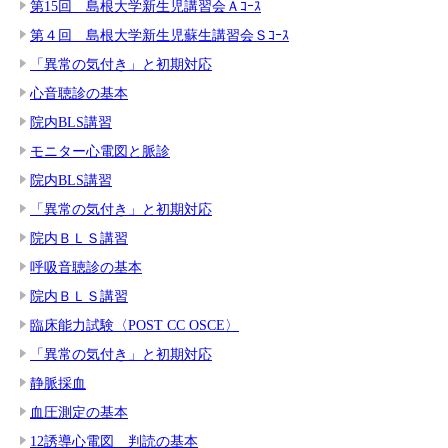
第15回 島根大学新生児講習会Ａｺｰｽ
第４回 島根大学新生児蘇生講習会Ｓｺｰｽ
「異常の気付き」と初期対応
心音聴診の基本
院内BLS講習
モニター心電図と脈診
院内BLS講習
「異常の気付き」と初期対応
院内ＢＬＳ講習
呼吸音聴診の基本
院内ＢＬＳ講習
臨床能力試験〈POST CC OSCE〉
「異常の気付き」と初期対応
静脈採血
血圧測定の基本
12誘導心電図 判読の基本