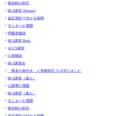
窒息時の対応
BLS講習 Advance
血圧測定で分かる病態
モニター心電図
呼吸音聴診
BLS講習 Basic
ACLS講習
心音聴診
BLS講習会
「異常の気付き」と初期対応 ※〆切りました
BLS講習（成人）
12誘導心電図
BLS講習（成人）
モニター心電図
窒息時の対応
血圧測定で分かる病態