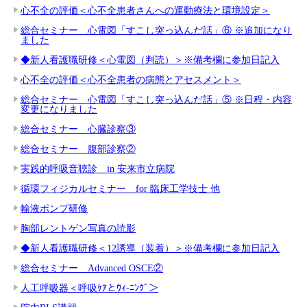
心不全の評価＜心不全患者さんへの運動療法と環境設定＞
総合セミナー 心電図「すこし突っ込んだ話」⑥ ※追加になり
ました
◆新人看護職研修＜心電図（判読）＞※備考欄に参加日記入
心不全の評価＜心不全患者の病態とアセスメント＞
総合セミナー 心電図「すこし突っ込んだ話」⑤ ※日程・内容
変更になりました
総合セミナー 心臓診察③
総合セミナー 腹部診察②
実践的呼吸音聴診 in 安来市立病院
循環フィジカルセミナー for 臨床工学技士 他
輸液ポンプ研修
胸部レントゲン写真の読影
◆新人看護職研修＜12誘導（装着）＞※備考欄に参加日記入
総合セミナー Advanced OSCE②
人工呼吸器＜呼吸ｹｱとｳｨ-ﾆﾝｸﾞ＞