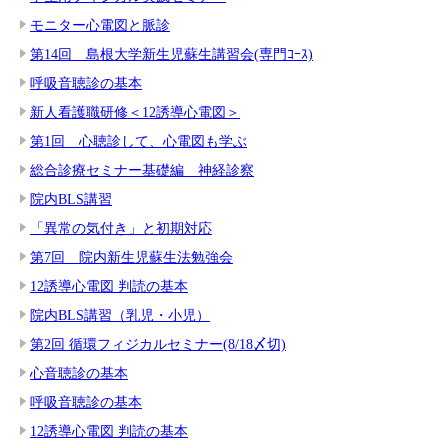
モニター心電図と脈診
第14回 島根大学新生児蘇生講習会(専門ｺｰｽ)
呼吸音聴診の基本
新人看護職研修＜12誘導心電図＞
第1回 心聴診して、心電図も学ぶ
総合診療セミナー基礎編 神経診察
院内BLS講習
「異常の気付き」と初期対応
第7回 院内新生児蘇生法勉強会
12誘導心電図 判読の基本
院内BLS講習（乳児・小児）
第2回 循環フィジカルセミナー(8/18〆切)
心音聴診の基本
呼吸音聴診の基本
12誘導心電図 判読の基本