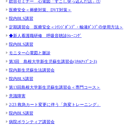
総合セミナー 心電図「すこし突っ込んだ話」①
医療安全＜褥瘡対策、DVT対策＞
院内BLS講習
定期講習会 医療安全＜ｼﾘﾝｼﾞﾎﾟﾝﾌﾟ・輸液ﾎﾟﾝﾌﾟの使用方法＞
◆新人看護職研修 呼吸音聴診ﾄﾚｰﾆﾝｸﾞ
院内BLS講習
モニター心電図と脈診
第3回 島根大学新生児蘇生講習会(ｽｷﾙｱｯﾌﾟｺｰｽ)
院内新生児蘇生法講習会
院内BLS講習
第13回島根大学新生児蘇生講習会＜専門コース＞
意識障害
2/23 救急カート変更に伴う「急変トレーニング」
院内BLS講習
病院ボランティア講習会