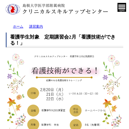
open
ホーム
講習案内
看護学生対象 定期講習会2月「看護技術ができ
る！」