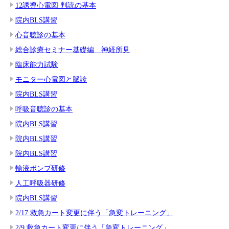
12誘導心電図 判読の基本
院内BLS講習
心音聴診の基本
総合診療セミナー基礎編 神経所見
臨床能力試験
モニター心電図と脈診
院内BLS講習
呼吸音聴診の基本
院内BLS講習
院内BLS講習
院内BLS講習
輸液ポンプ研修
人工呼吸器研修
院内BLS講習
2/17 救急カート変更に伴う「急変トレーニング」
2/9 救急カート変更に伴う「急変トレーニング」