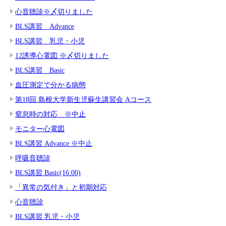
心音聴診※〆切りました
BLS講習 Advance
BLS講習 乳児・小児
12誘導心電図 ※〆切りました
BLS講習 Basic
血圧測定で分かる病態
第18回 島根大学新生児蘇生講習会 Aコース
窒息時の対応 ※中止
モニター心電図
BLS講習 Advance ※中止
呼吸音聴診
BLS講習 Basic(16:00)
「異常の気付き」と初期対応
心音聴診
BLS講習 乳児・小児