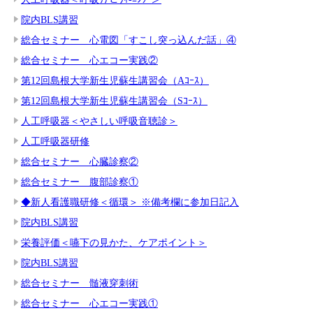
院内BLS講習
総合セミナー 心電図「すこし突っ込んだ話」④
総合セミナー 心エコー実践②
第12回島根大学新生児蘇生講習会（Aｺｰｽ）
第12回島根大学新生児蘇生講習会（Sｺｰｽ）
人工呼吸器＜やさしい呼吸音聴診＞
人工呼吸器研修
総合セミナー 心臓診察②
総合セミナー 腹部診察①
◆新人看護職研修＜循環＞ ※備考欄に参加日記入
院内BLS講習
栄養評価＜嚥下の見かた、ケアポイント＞
院内BLS講習
総合セミナー 髄液穿刺術
総合セミナー 心エコー実践①