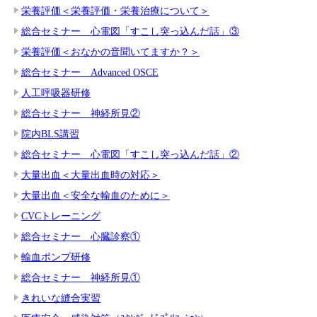
栄養評価＜栄養評価・栄養治療について＞
総合セミナー 心電図「すこし突っ込んだ話」③
栄養評価＜おなかの音聞いてますか？＞
総合セミナー Advanced OSCE
人工呼吸器研修
総合セミナー 神経所見②
院内BLS講習
総合セミナー 心電図「すこし突っ込んだ話」②
大量出血＜大量出血時の対応＞
大量出血＜安全な輸血のために＞
CVCトレーニング
総合セミナー 心臓診察①
輸血ポンプ研修
総合セミナー 神経所見①
きれいな縫合実習