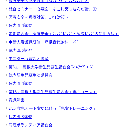
医療安全＜感染対策（ｽﾀﾝﾀﾞｰﾄﾞﾌﾟﾘｺｰｼｮﾝ）＞
総合セミナー 心電図「すこし突っ込んだ話」①
医療安全＜褥瘡対策、DVT対策＞
院内BLS講習
定期講習会 医療安全＜ｼﾘﾝｼﾞﾎﾟﾝﾌﾟ・輸液ﾎﾟﾝﾌﾟの使用方法＞
◆新人看護職研修 呼吸音聴診ﾄﾚｰﾆﾝｸﾞ
院内BLS講習
モニター心電図と脈診
第3回 島根大学新生児蘇生講習会(ｽｷﾙｱｯﾌﾟｺｰｽ)
院内新生児蘇生法講習会
院内BLS講習
第13回島根大学新生児蘇生講習会＜専門コース＞
意識障害
2/23 救急カート変更に伴う「急変トレーニング」
院内BLS講習
病院ボランティア講習会