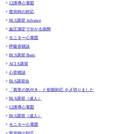
12誘導心電図
窒息時の対応
BLS講習 Advance
血圧測定で分かる病態
モニター心電図
呼吸音聴診
BLS講習 Basic
ACLS講習
心音聴診
BLS講習会
「異常の気付き」と初期対応 ※〆切りました
BLS講習（成人）
12誘導心電図
BLS講習（成人）
モニター心電図
窒息時の対応