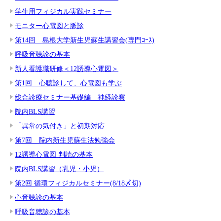
学生用フィジカル実践セミナー
モニター心電図と脈診
第14回 島根大学新生児蘇生講習会(専門ｺｰｽ)
呼吸音聴診の基本
新人看護職研修＜12誘導心電図＞
第1回 心聴診して、心電図も学ぶ
総合診療セミナー基礎編 神経診察
院内BLS講習
「異常の気付き」と初期対応
第7回 院内新生児蘇生法勉強会
12誘導心電図 判読の基本
院内BLS講習（乳児・小児）
第2回 循環フィジカルセミナー(8/18〆切)
心音聴診の基本
呼吸音聴診の基本