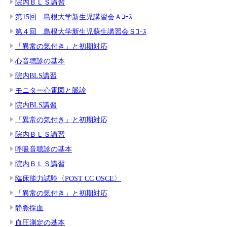
院内ＢＬＳ講習
第15回 島根大学新生児講習会Ａｺｰｽ
第４回 島根大学新生児蘇生講習会Ｓｺｰｽ
「異常の気付き」と初期対応
心音聴診の基本
院内BLS講習
モニター心電図と脈診
院内BLS講習
「異常の気付き」と初期対応
院内ＢＬＳ講習
呼吸音聴診の基本
院内ＢＬＳ講習
臨床能力試験〈POST CC OSCE〉
「異常の気付き」と初期対応
静脈採血
血圧測定の基本