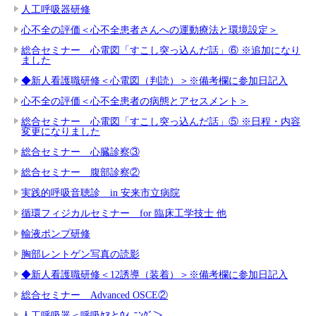
人工呼吸器研修
心不全の評価＜心不全患者さんへの運動療法と環境設定＞
総合セミナー 心電図「すこし突っ込んだ話」⑥ ※追加になり
ました
◆新人看護職研修＜心電図（判読）＞※備考欄に参加日記入
心不全の評価＜心不全患者の病態とアセスメント＞
総合セミナー 心電図「すこし突っ込んだ話」⑤ ※日程・内容
変更になりました
総合セミナー 心臓診察③
総合セミナー 腹部診察②
実践的呼吸音聴診 in 安来市立病院
循環フィジカルセミナー for 臨床工学技士 他
輸液ポンプ研修
胸部レントゲン写真の読影
◆新人看護職研修＜12誘導（装着）＞※備考欄に参加日記入
総合セミナー Advanced OSCE②
人工呼吸器＜呼吸ｹｱとｳｨ-ﾆﾝｸﾞ＞