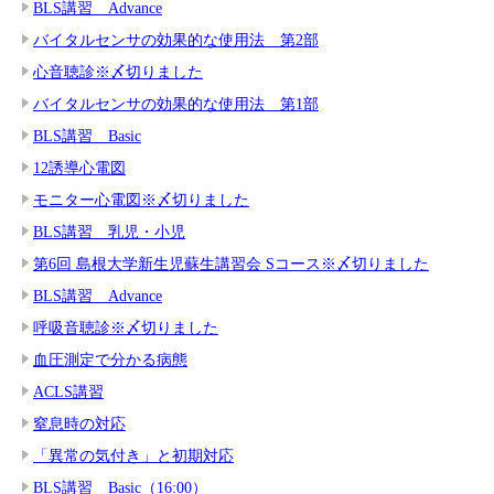
BLS講習 Advance
バイタルセンサの効果的な使用法 第2部
心音聴診※〆切りました
バイタルセンサの効果的な使用法 第1部
BLS講習 Basic
12誘導心電図
モニター心電図※〆切りました
BLS講習 乳児・小児
第6回 島根大学新生児蘇生講習会 Sコース※〆切りました
BLS講習 Advance
呼吸音聴診※〆切りました
血圧測定で分かる病態
ACLS講習
窒息時の対応
「異常の気付き」と初期対応
BLS講習 Basic（16:00）