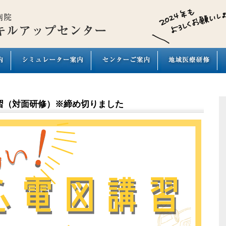
習（対面研修）※締め切りました