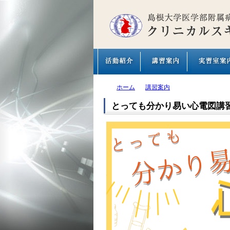
ホーム
講習案内
とっても分かり易い心電図講