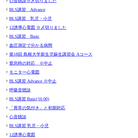
心音聴診※〆切りました
BLS講習 Advance
BLS講習 乳児・小児
12誘導心電図 ※〆切りました
BLS講習 Basic
血圧測定で分かる病態
第18回 島根大学新生児蘇生講習会 Aコース
窒息時の対応 ※中止
モニター心電図
BLS講習 Advance ※中止
呼吸音聴診
BLS講習 Basic(16:00)
「異常の気付き」と初期対応
心音聴診
BLS講習 乳児・小児
12誘導心電図