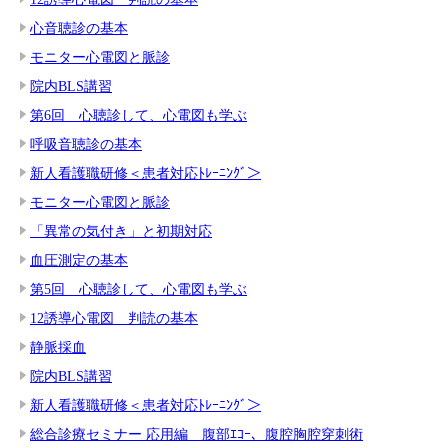
心音聴診の基本
モニター心電図と脈診
院内BLS講習
第6回 心聴診して、心電図も学ぶ
呼吸音聴診の基本
新人看護職研修＜患者対応ﾄﾚｰﾆﾝｸﾞ＞
モニター心電図と脈診
「異常の気付き」と初期対応
血圧測定の基本
第5回 心聴診して、心電図も学ぶ
12誘導心電図 判読の基本
静脈採血
院内BLS講習
新人看護職研修＜患者対応ﾄﾚｰﾆﾝｸﾞ＞
総合診療セミナー 応用編 腹部ｴｺｰ、腹腔胸腔穿刺術