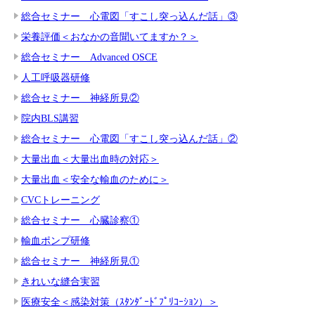
総合セミナー 心電図「すこし突っ込んだ話」③
栄養評価＜おなかの音聞いてますか？＞
総合セミナー Advanced OSCE
人工呼吸器研修
総合セミナー 神経所見②
院内BLS講習
総合セミナー 心電図「すこし突っ込んだ話」②
大量出血＜大量出血時の対応＞
大量出血＜安全な輸血のために＞
CVCトレーニング
総合セミナー 心臓診察①
輸血ポンプ研修
総合セミナー 神経所見①
きれいな縫合実習
医療安全＜感染対策（ｽﾀﾝﾀﾞｰﾄﾞﾌﾟﾘｺｰｼｮﾝ）＞