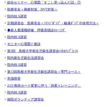
総合セミナー 心電図「すこし突っ込んだ話」①
医療安全＜褥瘡対策、DVT対策＞
院内BLS講習
定期講習会 医療安全＜ｼﾘﾝｼﾞﾎﾟﾝﾌﾟ・輸液ﾎﾟﾝﾌﾟの使用方法＞
◆新人看護職研修 呼吸音聴診ﾄﾚｰﾆﾝｸﾞ
院内BLS講習
モニター心電図と脈診
第3回 島根大学新生児蘇生講習会(ｽｷﾙｱｯﾌﾟｺｰｽ)
院内新生児蘇生法講習会
院内BLS講習
第13回島根大学新生児蘇生講習会＜専門コース＞
意識障害
2/23 救急カート変更に伴う「急変トレーニング」
院内BLS講習
病院ボランティア講習会