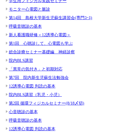
学生用フィジカル実践セミナー
モニター心電図と脈診
第14回 島根大学新生児蘇生講習会(専門ｺｰｽ)
呼吸音聴診の基本
新人看護職研修＜12誘導心電図＞
第1回 心聴診して、心電図も学ぶ
総合診療セミナー基礎編 神経診察
院内BLS講習
「異常の気付き」と初期対応
第7回 院内新生児蘇生法勉強会
12誘導心電図 判読の基本
院内BLS講習（乳児・小児）
第2回 循環フィジカルセミナー(8/18〆切)
心音聴診の基本
呼吸音聴診の基本
12誘導心電図 判読の基本