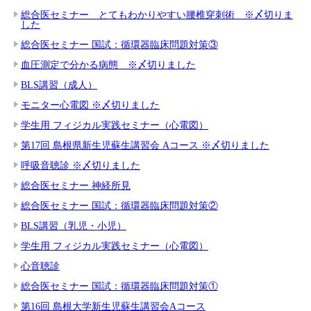
総合医セミナー とてもわかりやすい腰椎穿刺術 ※〆切りま
した
総合医セミナー 国試：循環器臨床問題対策③
血圧測定で分かる病態 ※〆切りました
BLS講習（成人）
モニター心電図 ※〆切りました
学生用 フィジカル実践セミナー（心電図）
第17回 島根県新生児蘇生講習会 Aコース ※〆切りました
呼吸音聴診 ※〆切りました
総合医セミナー 神経所見
総合医セミナー 国試：循環器臨床問題対策②
BLS講習（乳児・小児）
学生用 フィジカル実践セミナー（心電図）
心音聴診
総合医セミナー 国試：循環器臨床問題対策①
第16回 島根大学新生児蘇生講習会Aコース