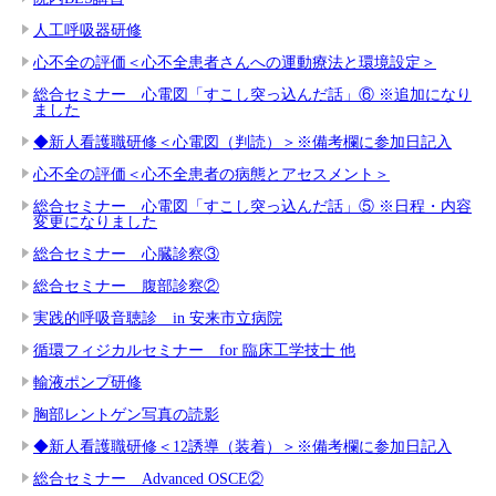
人工呼吸器研修
心不全の評価＜心不全患者さんへの運動療法と環境設定＞
総合セミナー 心電図「すこし突っ込んだ話」⑥ ※追加になり
ました
◆新人看護職研修＜心電図（判読）＞※備考欄に参加日記入
心不全の評価＜心不全患者の病態とアセスメント＞
総合セミナー 心電図「すこし突っ込んだ話」⑤ ※日程・内容
変更になりました
総合セミナー 心臓診察③
総合セミナー 腹部診察②
実践的呼吸音聴診 in 安来市立病院
循環フィジカルセミナー for 臨床工学技士 他
輸液ポンプ研修
胸部レントゲン写真の読影
◆新人看護職研修＜12誘導（装着）＞※備考欄に参加日記入
総合セミナー Advanced OSCE②