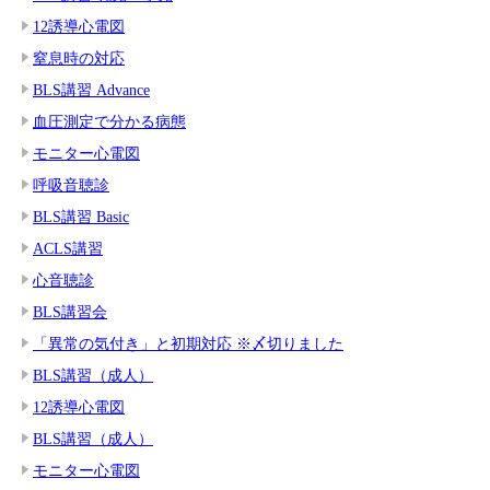
12誘導心電図
窒息時の対応
BLS講習 Advance
血圧測定で分かる病態
モニター心電図
呼吸音聴診
BLS講習 Basic
ACLS講習
心音聴診
BLS講習会
「異常の気付き」と初期対応 ※〆切りました
BLS講習（成人）
12誘導心電図
BLS講習（成人）
モニター心電図