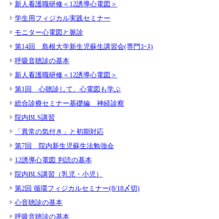
新人看護職研修＜12誘導心電図＞
学生用フィジカル実践セミナー
モニター心電図と脈診
第14回 島根大学新生児蘇生講習会(専門ｺｰｽ)
呼吸音聴診の基本
新人看護職研修＜12誘導心電図＞
第1回 心聴診して、心電図も学ぶ
総合診療セミナー基礎編 神経診察
院内BLS講習
「異常の気付き」と初期対応
第7回 院内新生児蘇生法勉強会
12誘導心電図 判読の基本
院内BLS講習（乳児・小児）
第2回 循環フィジカルセミナー(8/18〆切)
心音聴診の基本
呼吸音聴診の基本