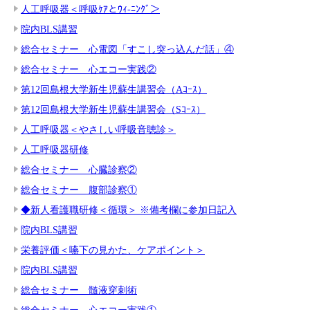
人工呼吸器＜呼吸ｹｱとｳｨ-ﾆﾝｸﾞ＞
院内BLS講習
総合セミナー 心電図「すこし突っ込んだ話」④
総合セミナー 心エコー実践②
第12回島根大学新生児蘇生講習会（Aｺｰｽ）
第12回島根大学新生児蘇生講習会（Sｺｰｽ）
人工呼吸器＜やさしい呼吸音聴診＞
人工呼吸器研修
総合セミナー 心臓診察②
総合セミナー 腹部診察①
◆新人看護職研修＜循環＞ ※備考欄に参加日記入
院内BLS講習
栄養評価＜嚥下の見かた、ケアポイント＞
院内BLS講習
総合セミナー 髄液穿刺術