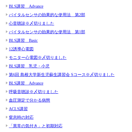
BLS講習 Advance
バイタルセンサの効果的な使用法 第2部
心音聴診※〆切りました
バイタルセンサの効果的な使用法 第1部
BLS講習 Basic
12誘導心電図
モニター心電図※〆切りました
BLS講習 乳児・小児
第6回 島根大学新生児蘇生講習会 Sコース※〆切りました
BLS講習 Advance
呼吸音聴診※〆切りました
血圧測定で分かる病態
ACLS講習
窒息時の対応
「異常の気付き」と初期対応