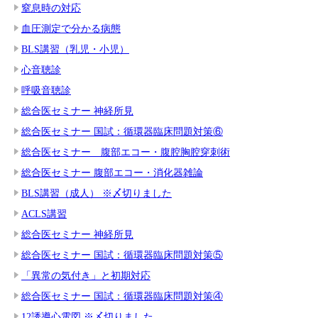
窒息時の対応
血圧測定で分かる病態
BLS講習（乳児・小児）
心音聴診
呼吸音聴診
総合医セミナー 神経所見
総合医セミナー 国試：循環器臨床問題対策⑥
総合医セミナー 腹部エコー・腹腔胸腔穿刺術
総合医セミナー 腹部エコー・消化器雑論
BLS講習（成人） ※〆切りました
ACLS講習
総合医セミナー 神経所見
総合医セミナー 国試：循環器臨床問題対策⑤
「異常の気付き」と初期対応
総合医セミナー 国試：循環器臨床問題対策④
12誘導心電図 ※〆切りました