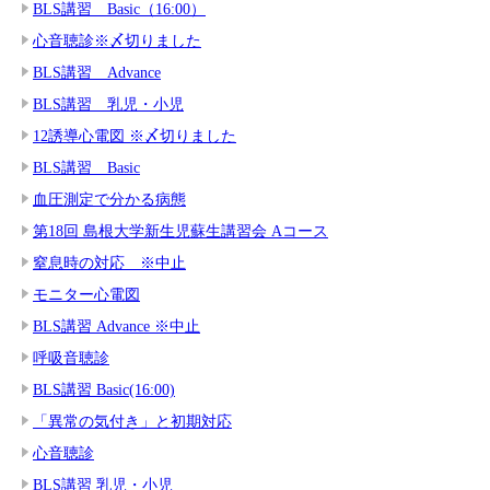
BLS講習 Basic（16:00）
心音聴診※〆切りました
BLS講習 Advance
BLS講習 乳児・小児
12誘導心電図 ※〆切りました
BLS講習 Basic
血圧測定で分かる病態
第18回 島根大学新生児蘇生講習会 Aコース
窒息時の対応 ※中止
モニター心電図
BLS講習 Advance ※中止
呼吸音聴診
BLS講習 Basic(16:00)
「異常の気付き」と初期対応
心音聴診
BLS講習 乳児・小児