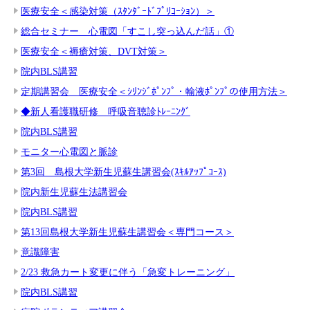
医療安全＜感染対策（ｽﾀﾝﾀﾞｰﾄﾞﾌﾟﾘｺｰｼｮﾝ）＞
総合セミナー 心電図「すこし突っ込んだ話」①
医療安全＜褥瘡対策、DVT対策＞
院内BLS講習
定期講習会 医療安全＜ｼﾘﾝｼﾞﾎﾟﾝﾌﾟ・輸液ﾎﾟﾝﾌﾟの使用方法＞
◆新人看護職研修 呼吸音聴診ﾄﾚｰﾆﾝｸﾞ
院内BLS講習
モニター心電図と脈診
第3回 島根大学新生児蘇生講習会(ｽｷﾙｱｯﾌﾟｺｰｽ)
院内新生児蘇生法講習会
院内BLS講習
第13回島根大学新生児蘇生講習会＜専門コース＞
意識障害
2/23 救急カート変更に伴う「急変トレーニング」
院内BLS講習