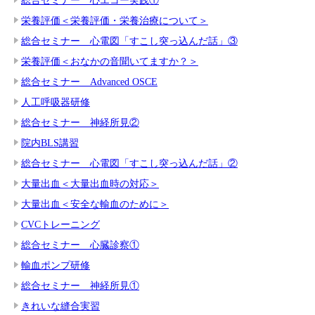
総合セミナー 心エコー実践①
栄養評価＜栄養評価・栄養治療について＞
総合セミナー 心電図「すこし突っ込んだ話」③
栄養評価＜おなかの音聞いてますか？＞
総合セミナー Advanced OSCE
人工呼吸器研修
総合セミナー 神経所見②
院内BLS講習
総合セミナー 心電図「すこし突っ込んだ話」②
大量出血＜大量出血時の対応＞
大量出血＜安全な輸血のために＞
CVCトレーニング
総合セミナー 心臓診察①
輸血ポンプ研修
総合セミナー 神経所見①
きれいな縫合実習