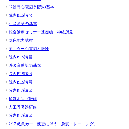
12誘導心電図 判読の基本
院内BLS講習
心音聴診の基本
総合診療セミナー基礎編 神経所見
臨床能力試験
モニター心電図と脈診
院内BLS講習
呼吸音聴診の基本
院内BLS講習
院内BLS講習
院内BLS講習
輸液ポンプ研修
人工呼吸器研修
院内BLS講習
2/17 救急カート変更に伴う「急変トレーニング」