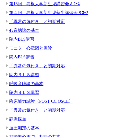
第15回 島根大学新生児講習会Ａｺｰｽ
第４回 島根大学新生児蘇生講習会Ｓｺｰｽ
「異常の気付き」と初期対応
心音聴診の基本
院内BLS講習
モニター心電図と脈診
院内BLS講習
「異常の気付き」と初期対応
院内ＢＬＳ講習
呼吸音聴診の基本
院内ＢＬＳ講習
臨床能力試験〈POST CC OSCE〉
「異常の気付き」と初期対応
静脈採血
血圧測定の基本
12誘導心電図 判読の基本