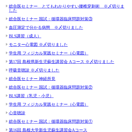
総合医セミナー とてもわかりやすい腰椎穿刺術 ※〆切りま
した
総合医セミナー 国試：循環器臨床問題対策③
血圧測定で分かる病態 ※〆切りました
BLS講習（成人）
モニター心電図 ※〆切りました
学生用 フィジカル実践セミナー（心電図）
第17回 島根県新生児蘇生講習会 Aコース ※〆切りました
呼吸音聴診 ※〆切りました
総合医セミナー 神経所見
総合医セミナー 国試：循環器臨床問題対策②
BLS講習（乳児・小児）
学生用 フィジカル実践セミナー（心電図）
心音聴診
総合医セミナー 国試：循環器臨床問題対策①
第16回 島根大学新生児蘇生講習会Aコース