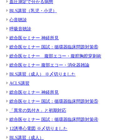
血圧測定で分かる病態
BLS講習（乳児・小児）
心音聴診
呼吸音聴診
総合医セミナー 神経所見
総合医セミナー 国試：循環器臨床問題対策⑥
総合医セミナー 腹部エコー・腹腔胸腔穿刺術
総合医セミナー 腹部エコー・消化器雑論
BLS講習（成人） ※〆切りました
ACLS講習
総合医セミナー 神経所見
総合医セミナー 国試：循環器臨床問題対策⑤
「異常の気付き」と初期対応
総合医セミナー 国試：循環器臨床問題対策④
12誘導心電図 ※〆切りました
BLS講習（成人）