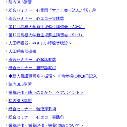
院内BLS講習
総合セミナー 心電図「すこし突っ込んだ話」④
総合セミナー 心エコー実践②
第12回島根大学新生児蘇生講習会（Aｺｰｽ）
第12回島根大学新生児蘇生講習会（Sｺｰｽ）
人工呼吸器＜やさしい呼吸音聴診＞
人工呼吸器研修
総合セミナー 心臓診察②
総合セミナー 腹部診察①
◆新人看護職研修＜循環＞ ※備考欄に参加日記入
院内BLS講習
栄養評価＜嚥下の見かた、ケアポイント＞
院内BLS講習
総合セミナー 髄液穿刺術
総合セミナー 心エコー実践①
栄養評価＜栄養評価・栄養治療について＞