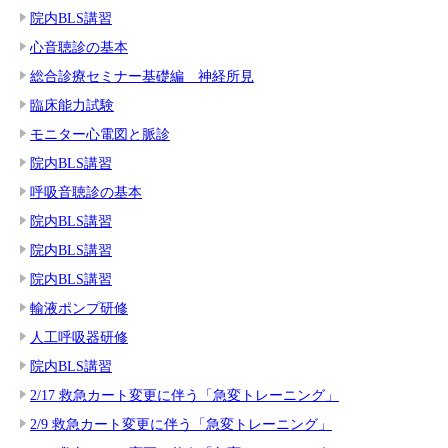
院内BLS講習
心音聴診の基本
総合診療セミナー基礎編 神経所見
臨床能力試験
モニター心電図と脈診
院内BLS講習
呼吸音聴診の基本
院内BLS講習
院内BLS講習
院内BLS講習
輸液ポンプ研修
人工呼吸器研修
院内BLS講習
2/17 救急カート変更に伴う「急変トレーニング」
2/9 救急カート変更に伴う「急変トレーニング」