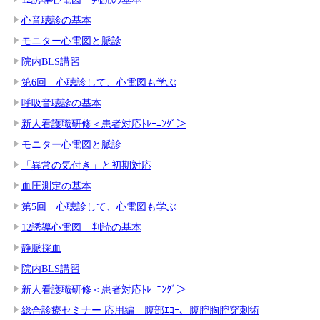
心音聴診の基本
モニター心電図と脈診
院内BLS講習
第6回 心聴診して、心電図も学ぶ
呼吸音聴診の基本
新人看護職研修＜患者対応ﾄﾚｰﾆﾝｸﾞ＞
モニター心電図と脈診
「異常の気付き」と初期対応
血圧測定の基本
第5回 心聴診して、心電図も学ぶ
12誘導心電図 判読の基本
静脈採血
院内BLS講習
新人看護職研修＜患者対応ﾄﾚｰﾆﾝｸﾞ＞
総合診療セミナー 応用編 腹部ｴｺｰ、腹腔胸腔穿刺術