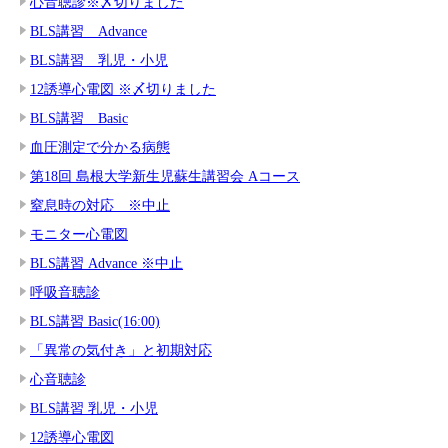
心音聴診※〆切りました
BLS講習 Advance
BLS講習 乳児・小児
12誘導心電図 ※〆切りました
BLS講習 Basic
血圧測定で分かる病態
第18回 島根大学新生児蘇生講習会 Aコース
窒息時の対応 ※中止
モニター心電図
BLS講習 Advance ※中止
呼吸音聴診
BLS講習 Basic(16:00)
「異常の気付き」と初期対応
心音聴診
BLS講習 乳児・小児
12誘導心電図