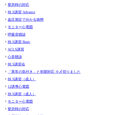
窒息時の対応
BLS講習 Advance
血圧測定で分かる病態
モニター心電図
呼吸音聴診
BLS講習 Basic
ACLS講習
心音聴診
BLS講習会
「異常の気付き」と初期対応 ※〆切りました
BLS講習（成人）
12誘導心電図
BLS講習（成人）
モニター心電図
窒息時の対応