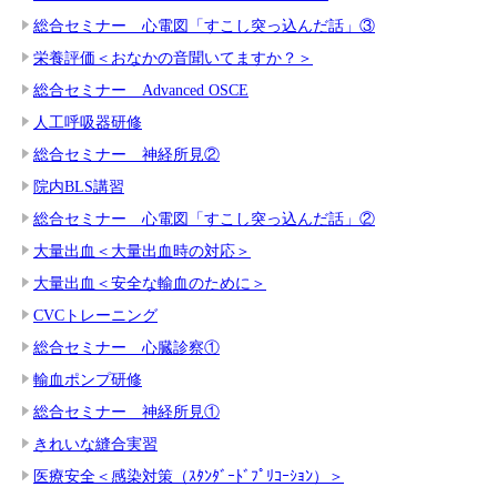
総合セミナー 心電図「すこし突っ込んだ話」③
栄養評価＜おなかの音聞いてますか？＞
総合セミナー Advanced OSCE
人工呼吸器研修
総合セミナー 神経所見②
院内BLS講習
総合セミナー 心電図「すこし突っ込んだ話」②
大量出血＜大量出血時の対応＞
大量出血＜安全な輸血のために＞
CVCトレーニング
総合セミナー 心臓診察①
輸血ポンプ研修
総合セミナー 神経所見①
きれいな縫合実習
医療安全＜感染対策（ｽﾀﾝﾀﾞｰﾄﾞﾌﾟﾘｺｰｼｮﾝ）＞