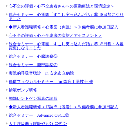
心不全の評価＜心不全患者さんへの運動療法と環境設定＞
総合セミナー 心電図「すこし突っ込んだ話」⑥ ※追加になり
ました
◆新人看護職研修＜心電図（判読）＞※備考欄に参加日記入
心不全の評価＜心不全患者の病態とアセスメント＞
総合セミナー 心電図「すこし突っ込んだ話」⑤ ※日程・内容
変更になりました
総合セミナー 心臓診察③
総合セミナー 腹部診察②
実践的呼吸音聴診 in 安来市立病院
循環フィジカルセミナー for 臨床工学技士 他
輸液ポンプ研修
胸部レントゲン写真の読影
◆新人看護職研修＜12誘導（装着）＞※備考欄に参加日記入
総合セミナー Advanced OSCE②
人工呼吸器＜呼吸ｹｱとｳｨ-ﾆﾝｸﾞ＞