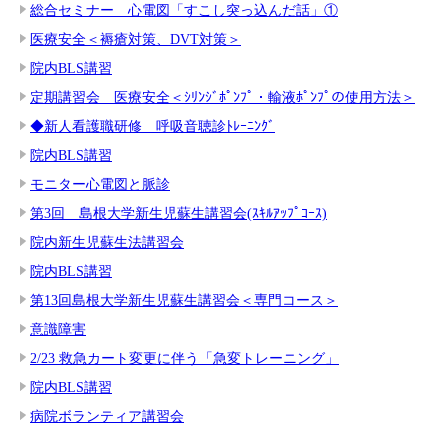
総合セミナー 心電図「すこし突っ込んだ話」①
医療安全＜褥瘡対策、DVT対策＞
院内BLS講習
定期講習会 医療安全＜ｼﾘﾝｼﾞﾎﾟﾝﾌﾟ・輸液ﾎﾟﾝﾌﾟの使用方法＞
◆新人看護職研修 呼吸音聴診ﾄﾚｰﾆﾝｸﾞ
院内BLS講習
モニター心電図と脈診
第3回 島根大学新生児蘇生講習会(ｽｷﾙｱｯﾌﾟｺｰｽ)
院内新生児蘇生法講習会
院内BLS講習
第13回島根大学新生児蘇生講習会＜専門コース＞
意識障害
2/23 救急カート変更に伴う「急変トレーニング」
院内BLS講習
病院ボランティア講習会