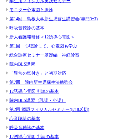
学生用フィジカル実践セミナー
モニター心電図と脈診
第14回 島根大学新生児蘇生講習会(専門ｺｰｽ)
呼吸音聴診の基本
新人看護職研修＜12誘導心電図＞
第1回 心聴診して、心電図も学ぶ
総合診療セミナー基礎編 神経診察
院内BLS講習
「異常の気付き」と初期対応
第7回 院内新生児蘇生法勉強会
12誘導心電図 判読の基本
院内BLS講習（乳児・小児）
第2回 循環フィジカルセミナー(8/18〆切)
心音聴診の基本
呼吸音聴診の基本
12誘導心電図 判読の基本