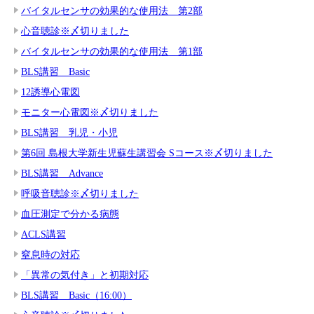
バイタルセンサの効果的な使用法 第2部
心音聴診※〆切りました
バイタルセンサの効果的な使用法 第1部
BLS講習 Basic
12誘導心電図
モニター心電図※〆切りました
BLS講習 乳児・小児
第6回 島根大学新生児蘇生講習会 Sコース※〆切りました
BLS講習 Advance
呼吸音聴診※〆切りました
血圧測定で分かる病態
ACLS講習
窒息時の対応
「異常の気付き」と初期対応
BLS講習 Basic（16:00）