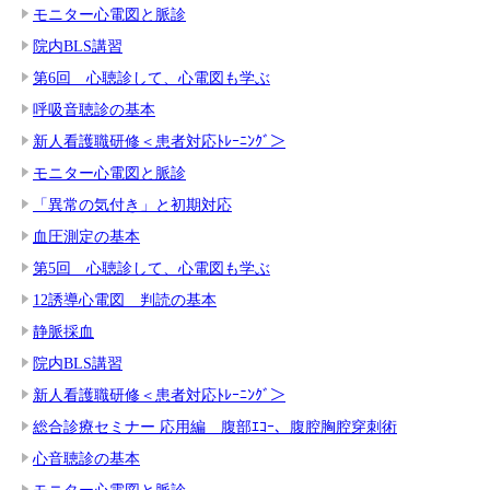
モニター心電図と脈診
院内BLS講習
第6回 心聴診して、心電図も学ぶ
呼吸音聴診の基本
新人看護職研修＜患者対応ﾄﾚｰﾆﾝｸﾞ＞
モニター心電図と脈診
「異常の気付き」と初期対応
血圧測定の基本
第5回 心聴診して、心電図も学ぶ
12誘導心電図 判読の基本
静脈採血
院内BLS講習
新人看護職研修＜患者対応ﾄﾚｰﾆﾝｸﾞ＞
総合診療セミナー 応用編 腹部ｴｺｰ、腹腔胸腔穿刺術
心音聴診の基本
モニター心電図と脈診