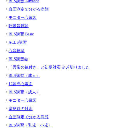
BLS講習 Advance
血圧測定で分かる病態
モニター心電図
呼吸音聴診
BLS講習 Basic
ACLS講習
心音聴診
BLS講習会
「異常の気付き」と初期対応 ※〆切りました
BLS講習（成人）
12誘導心電図
BLS講習（成人）
モニター心電図
窒息時の対応
血圧測定で分かる病態
BLS講習（乳児・小児）