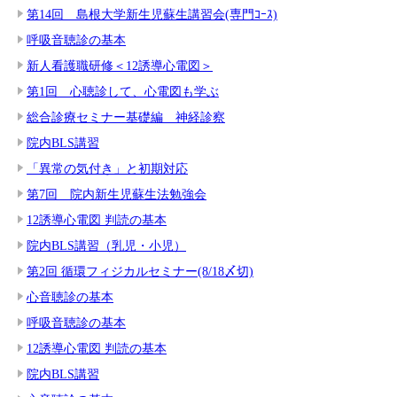
第14回 島根大学新生児蘇生講習会(専門ｺｰｽ)
呼吸音聴診の基本
新人看護職研修＜12誘導心電図＞
第1回 心聴診して、心電図も学ぶ
総合診療セミナー基礎編 神経診察
院内BLS講習
「異常の気付き」と初期対応
第7回 院内新生児蘇生法勉強会
12誘導心電図 判読の基本
院内BLS講習（乳児・小児）
第2回 循環フィジカルセミナー(8/18〆切)
心音聴診の基本
呼吸音聴診の基本
12誘導心電図 判読の基本
院内BLS講習