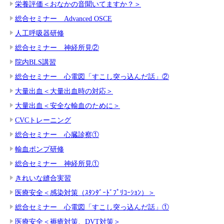
栄養評価＜おなかの音聞いてますか？＞
総合セミナー Advanced OSCE
人工呼吸器研修
総合セミナー 神経所見②
院内BLS講習
総合セミナー 心電図「すこし突っ込んだ話」②
大量出血＜大量出血時の対応＞
大量出血＜安全な輸血のために＞
CVCトレーニング
総合セミナー 心臓診察①
輸血ポンプ研修
総合セミナー 神経所見①
きれいな縫合実習
医療安全＜感染対策（ｽﾀﾝﾀﾞｰﾄﾞﾌﾟﾘｺｰｼｮﾝ）＞
総合セミナー 心電図「すこし突っ込んだ話」①
医療安全＜褥瘡対策、DVT対策＞