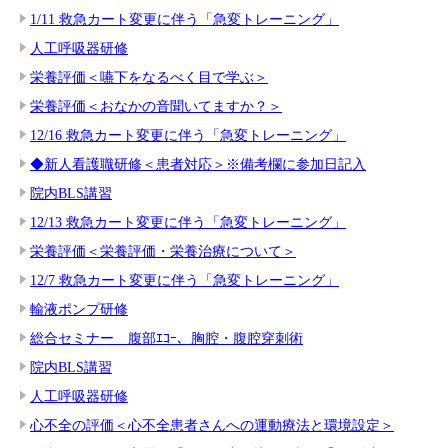
1/11 救急カート変更に伴う「急変トレーニング」
人工呼吸器研修
栄養評価＜嚥下をなるべく目で学ぶ＞
栄養評価＜おなかの音聞いてますか？＞
12/16 救急カート変更に伴う「急変トレーニング」
◆新人看護職研修＜患者対応＞※備考欄に参加日記入
院内BLS講習
12/13 救急カート変更に伴う「急変トレーニング」
栄養評価＜栄養評価・栄養治療について＞
12/7 救急カート変更に伴う「急変トレーニング」
輸液ポンプ研修
総合セミナー 腹部ｴｺｰ、胸腔・腹腔穿刺術
院内BLS講習
人工呼吸器研修
心不全の評価＜心不全患者さんへの運動療法と環境設定＞