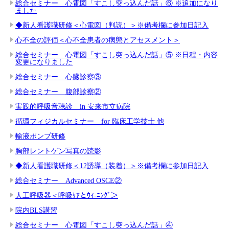
総合セミナー 心電図「すこし突っ込んだ話」⑥ ※追加になり
ました
◆新人看護職研修＜心電図（判読）＞※備考欄に参加日記入
心不全の評価＜心不全患者の病態とアセスメント＞
総合セミナー 心電図「すこし突っ込んだ話」⑤ ※日程・内容
変更になりました
総合セミナー 心臓診察③
総合セミナー 腹部診察②
実践的呼吸音聴診 in 安来市立病院
循環フィジカルセミナー for 臨床工学技士 他
輸液ポンプ研修
胸部レントゲン写真の読影
◆新人看護職研修＜12誘導（装着）＞※備考欄に参加日記入
総合セミナー Advanced OSCE②
人工呼吸器＜呼吸ｹｱとｳｨ-ﾆﾝｸﾞ＞
院内BLS講習
総合セミナー 心電図「すこし突っ込んだ話」④