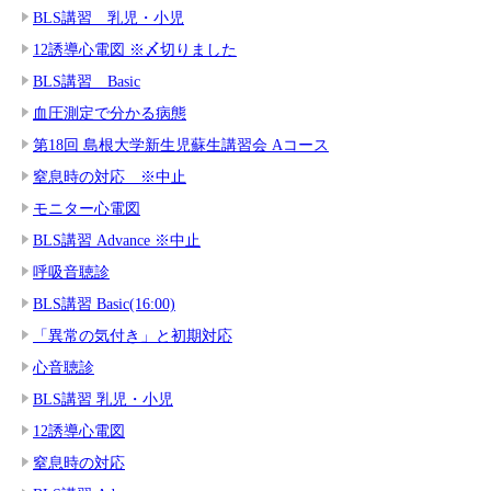
BLS講習 乳児・小児
12誘導心電図 ※〆切りました
BLS講習 Basic
血圧測定で分かる病態
第18回 島根大学新生児蘇生講習会 Aコース
窒息時の対応 ※中止
モニター心電図
BLS講習 Advance ※中止
呼吸音聴診
BLS講習 Basic(16:00)
「異常の気付き」と初期対応
心音聴診
BLS講習 乳児・小児
12誘導心電図
窒息時の対応