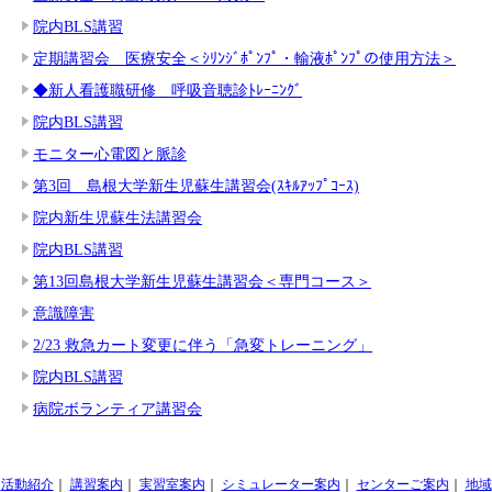
院内BLS講習
定期講習会 医療安全＜ｼﾘﾝｼﾞﾎﾟﾝﾌﾟ・輸液ﾎﾟﾝﾌﾟの使用方法＞
◆新人看護職研修 呼吸音聴診ﾄﾚｰﾆﾝｸﾞ
院内BLS講習
モニター心電図と脈診
第3回 島根大学新生児蘇生講習会(ｽｷﾙｱｯﾌﾟｺｰｽ)
院内新生児蘇生法講習会
院内BLS講習
第13回島根大学新生児蘇生講習会＜専門コース＞
意識障害
2/23 救急カート変更に伴う「急変トレーニング」
院内BLS講習
病院ボランティア講習会
活動紹介
｜
講習案内
｜
実習室案内
｜
シミュレーター案内
｜
センターご案内
｜
地域