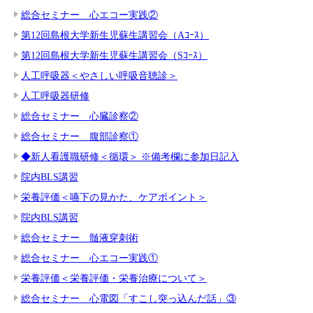
総合セミナー 心エコー実践②
第12回島根大学新生児蘇生講習会（Aｺｰｽ）
第12回島根大学新生児蘇生講習会（Sｺｰｽ）
人工呼吸器＜やさしい呼吸音聴診＞
人工呼吸器研修
総合セミナー 心臓診察②
総合セミナー 腹部診察①
◆新人看護職研修＜循環＞ ※備考欄に参加日記入
院内BLS講習
栄養評価＜嚥下の見かた、ケアポイント＞
院内BLS講習
総合セミナー 髄液穿刺術
総合セミナー 心エコー実践①
栄養評価＜栄養評価・栄養治療について＞
総合セミナー 心電図「すこし突っ込んだ話」③