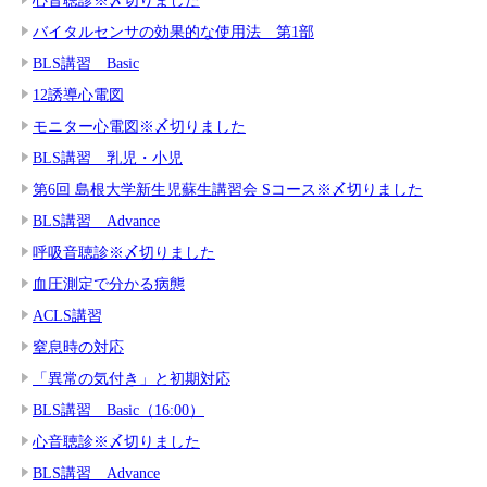
バイタルセンサの効果的な使用法 第1部
BLS講習 Basic
12誘導心電図
モニター心電図※〆切りました
BLS講習 乳児・小児
第6回 島根大学新生児蘇生講習会 Sコース※〆切りました
BLS講習 Advance
呼吸音聴診※〆切りました
血圧測定で分かる病態
ACLS講習
窒息時の対応
「異常の気付き」と初期対応
BLS講習 Basic（16:00）
心音聴診※〆切りました
BLS講習 Advance