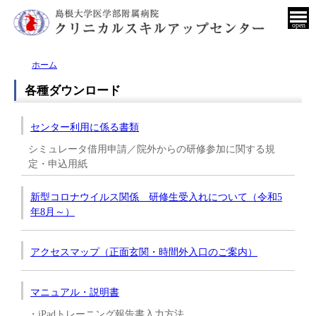
open
ホーム
各種ダウンロード
センター利用に係る書類
シミュレータ借用申請／院外からの研修参加に関する規
定・申込用紙
新型コロナウイルス関係 研修生受入れについて（令和5
年8月～）
アクセスマップ（正面玄関・時間外入口のご案内）
マニュアル・説明書
・iPadトレーニング報告書入力方法