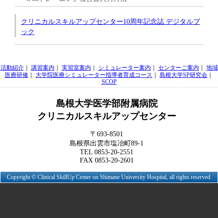
クリニカルスキルアップセンター10周年記念誌 デジタルブ
ック
活動紹介
｜
講習案内
｜
実習室案内
｜
シミュレーター案内
｜
センターご案内
｜
地域
医療研修
｜
大学院医療シミュレーター指導者育成コース
｜
島根大学SP研究会
｜
SCOP
島根大学医学部附属病院
クリニカルスキルアップセンター
〒693-8501
島根県出雲市塩冶町89-1
TEL 0853-20-2551
FAX 0853-20-2601
Copyright © Clinical SkillUp Center on Shimane University Hospital, all rights reserved.