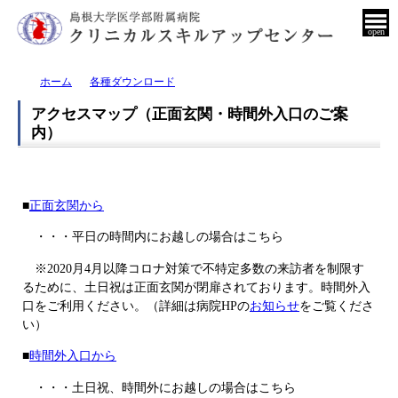
open
ホーム
各種ダウンロード
アクセスマップ（正面玄関・時間外入口のご案
内）
■
正面玄関から
・・・平日の時間内にお越しの場合はこちら
※2020月4月以降コロナ対策で不特定多数の来訪者を制限す
るために、土日祝は正面玄関が閉扉されております。時間外入
口をご利用ください。（詳細は病院HPの
お知らせ
をご覧くださ
い）
■
時間外入口から
・・・土日祝、時間外にお越しの場合はこちら