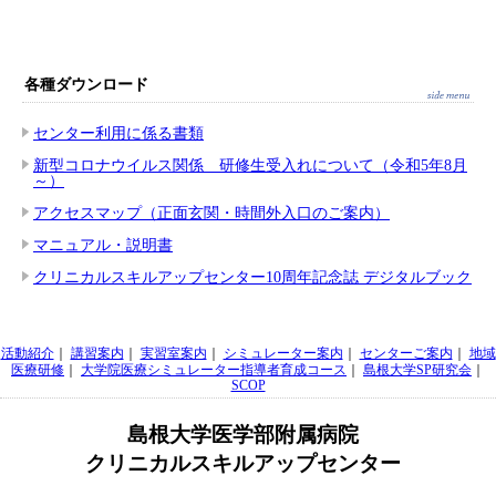
各種ダウンロード
センター利用に係る書類
新型コロナウイルス関係 研修生受入れについて（令和5年8月
～）
アクセスマップ（正面玄関・時間外入口のご案内）
マニュアル・説明書
クリニカルスキルアップセンター10周年記念誌 デジタルブック
活動紹介
｜
講習案内
｜
実習室案内
｜
シミュレーター案内
｜
センターご案内
｜
地域
医療研修
｜
大学院医療シミュレーター指導者育成コース
｜
島根大学SP研究会
｜
SCOP
島根大学医学部附属病院
クリニカルスキルアップセンター