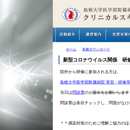
ホーム
各種ダウンロード
新型コロナウイルス関係 研修
院外から研修に参加される方は、
島根大学医学部附属病院 実習・研修
当日は
問診票
の
ご提出をお願いします
問診票は各自チェックし、問題がなけ
＊＊感染対策のためご理解ご協力のほ