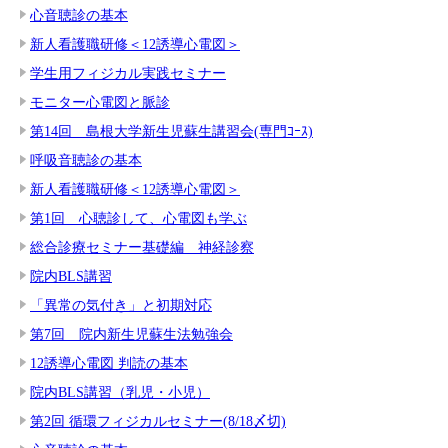
心音聴診の基本
新人看護職研修＜12誘導心電図＞
学生用フィジカル実践セミナー
モニター心電図と脈診
第14回 島根大学新生児蘇生講習会(専門ｺｰｽ)
呼吸音聴診の基本
新人看護職研修＜12誘導心電図＞
第1回 心聴診して、心電図も学ぶ
総合診療セミナー基礎編 神経診察
院内BLS講習
「異常の気付き」と初期対応
第7回 院内新生児蘇生法勉強会
12誘導心電図 判読の基本
院内BLS講習（乳児・小児）
第2回 循環フィジカルセミナー(8/18〆切)