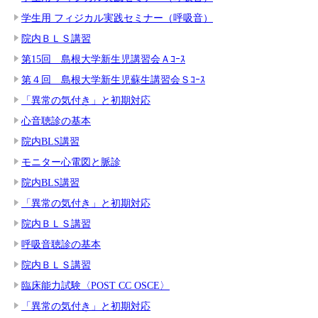
学生用 フィジカル実践セミナー（呼吸音）
院内ＢＬＳ講習
第15回 島根大学新生児講習会Ａｺｰｽ
第４回 島根大学新生児蘇生講習会Ｓｺｰｽ
「異常の気付き」と初期対応
心音聴診の基本
院内BLS講習
モニター心電図と脈診
院内BLS講習
「異常の気付き」と初期対応
院内ＢＬＳ講習
呼吸音聴診の基本
院内ＢＬＳ講習
臨床能力試験〈POST CC OSCE〉
「異常の気付き」と初期対応