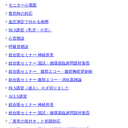
モニター心電図
窒息時の対応
血圧測定で分かる病態
BLS講習（乳児・小児）
心音聴診
呼吸音聴診
総合医セミナー 神経所見
総合医セミナー 国試：循環器臨床問題対策⑥
総合医セミナー 腹部エコー・腹腔胸腔穿刺術
総合医セミナー 腹部エコー・消化器雑論
BLS講習（成人） ※〆切りました
ACLS講習
総合医セミナー 神経所見
総合医セミナー 国試：循環器臨床問題対策⑤
「異常の気付き」と初期対応