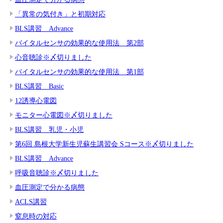
「異常の気付き」と初期対応
BLS講習 Advance
バイタルセンサの効果的な使用法 第2部
心音聴診※〆切りました
バイタルセンサの効果的な使用法 第1部
BLS講習 Basic
12誘導心電図
モニター心電図※〆切りました
BLS講習 乳児・小児
第6回 島根大学新生児蘇生講習会 Sコース※〆切りました
BLS講習 Advance
呼吸音聴診※〆切りました
血圧測定で分かる病態
ACLS講習
窒息時の対応