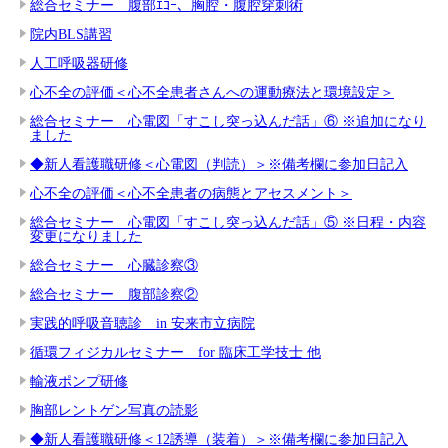
総合セミナー 腹部ｴｺｰ、胸腔・腹腔穿刺術
院内BLS講習
人工呼吸器研修
心不全の評価＜心不全患者さんへの運動療法と環境設定＞
総合セミナー 心電図「すこし突っ込んだ話」⑥ ※追加になり
ました
◆新人看護職研修＜心電図（判読）＞※備考欄に参加日記入
心不全の評価＜心不全患者の病態とアセスメント＞
総合セミナー 心電図「すこし突っ込んだ話」⑤ ※日程・内容
変更になりました
総合セミナー 心臓診察③
総合セミナー 腹部診察②
実践的呼吸音聴診 in 安来市立病院
循環フィジカルセミナー for 臨床工学技士 他
輸液ポンプ研修
胸部レントゲン写真の読影
◆新人看護職研修＜12誘導（装着）＞※備考欄に参加日記入