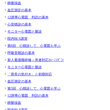
静脈採血
血圧測定の基本
12誘導心電図 判読の基本
心音聴診の基本
モニター心電図と脈診
院内BLS講習
第6回 心聴診して、心電図も学ぶ
呼吸音聴診の基本
新人看護職研修＜患者対応ﾄﾚｰﾆﾝｸﾞ＞
モニター心電図と脈診
「異常の気付き」と初期対応
血圧測定の基本
第5回 心聴診して、心電図も学ぶ
12誘導心電図 判読の基本
静脈採血
院内BLS講習