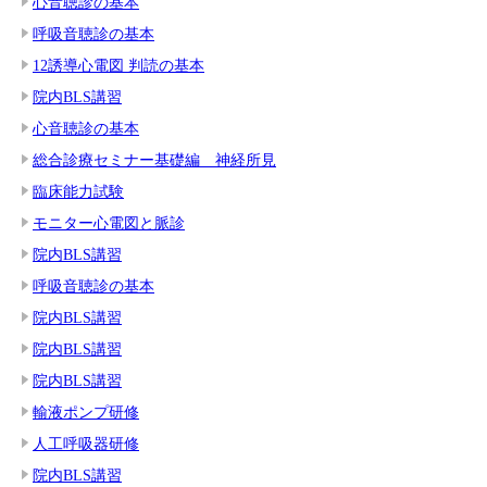
心音聴診の基本
呼吸音聴診の基本
12誘導心電図 判読の基本
院内BLS講習
心音聴診の基本
総合診療セミナー基礎編 神経所見
臨床能力試験
モニター心電図と脈診
院内BLS講習
呼吸音聴診の基本
院内BLS講習
院内BLS講習
院内BLS講習
輸液ポンプ研修
人工呼吸器研修
院内BLS講習