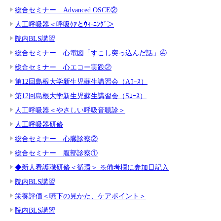
総合セミナー Advanced OSCE②
人工呼吸器＜呼吸ｹｱとｳｨ-ﾆﾝｸﾞ＞
院内BLS講習
総合セミナー 心電図「すこし突っ込んだ話」④
総合セミナー 心エコー実践②
第12回島根大学新生児蘇生講習会（Aｺｰｽ）
第12回島根大学新生児蘇生講習会（Sｺｰｽ）
人工呼吸器＜やさしい呼吸音聴診＞
人工呼吸器研修
総合セミナー 心臓診察②
総合セミナー 腹部診察①
◆新人看護職研修＜循環＞ ※備考欄に参加日記入
院内BLS講習
栄養評価＜嚥下の見かた、ケアポイント＞
院内BLS講習