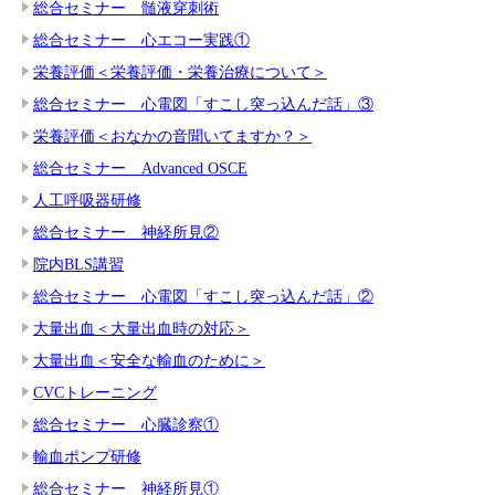
総合セミナー 髄液穿刺術
総合セミナー 心エコー実践①
栄養評価＜栄養評価・栄養治療について＞
総合セミナー 心電図「すこし突っ込んだ話」③
栄養評価＜おなかの音聞いてますか？＞
総合セミナー Advanced OSCE
人工呼吸器研修
総合セミナー 神経所見②
院内BLS講習
総合セミナー 心電図「すこし突っ込んだ話」②
大量出血＜大量出血時の対応＞
大量出血＜安全な輸血のために＞
CVCトレーニング
総合セミナー 心臓診察①
輸血ポンプ研修
総合セミナー 神経所見①