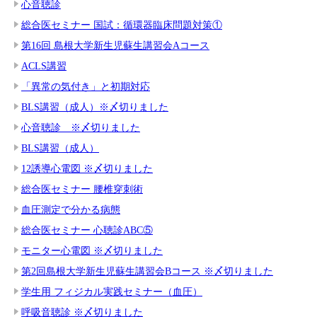
心音聴診
総合医セミナー 国試：循環器臨床問題対策①
第16回 島根大学新生児蘇生講習会Aコース
ACLS講習
「異常の気付き」と初期対応
BLS講習（成人）※〆切りました
心音聴診 ※〆切りました
BLS講習（成人）
12誘導心電図 ※〆切りました
総合医セミナー 腰椎穿刺術
血圧測定で分かる病態
総合医セミナー 心聴診ABC⑤
モニター心電図 ※〆切りました
第2回島根大学新生児蘇生講習会Bコース ※〆切りました
学生用 フィジカル実践セミナー（血圧）
呼吸音聴診 ※〆切りました