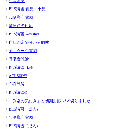
心音聴診
BLS講習 乳児・小児
12誘導心電図
窒息時の対応
BLS講習 Advance
血圧測定で分かる病態
モニター心電図
呼吸音聴診
BLS講習 Basic
ACLS講習
心音聴診
BLS講習会
「異常の気付き」と初期対応 ※〆切りました
BLS講習（成人）
12誘導心電図
BLS講習（成人）