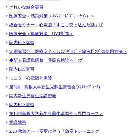
きれいな縫合実習
医療安全＜感染対策（ｽﾀﾝﾀﾞｰﾄﾞﾌﾟﾘｺｰｼｮﾝ）＞
総合セミナー 心電図「すこし突っ込んだ話」①
医療安全＜褥瘡対策、DVT対策＞
院内BLS講習
定期講習会 医療安全＜ｼﾘﾝｼﾞﾎﾟﾝﾌﾟ・輸液ﾎﾟﾝﾌﾟの使用方法＞
◆新人看護職研修 呼吸音聴診ﾄﾚｰﾆﾝｸﾞ
院内BLS講習
モニター心電図と脈診
第3回 島根大学新生児蘇生講習会(ｽｷﾙｱｯﾌﾟｺｰｽ)
院内新生児蘇生法講習会
院内BLS講習
第13回島根大学新生児蘇生講習会＜専門コース＞
意識障害
2/23 救急カート変更に伴う「急変トレーニング」