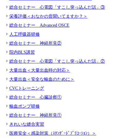
総合セミナー 心電図「すこし突っ込んだ話」③
栄養評価＜おなかの音聞いてますか？＞
総合セミナー Advanced OSCE
人工呼吸器研修
総合セミナー 神経所見②
院内BLS講習
総合セミナー 心電図「すこし突っ込んだ話」②
大量出血＜大量出血時の対応＞
大量出血＜安全な輸血のために＞
CVCトレーニング
総合セミナー 心臓診察①
輸血ポンプ研修
総合セミナー 神経所見①
きれいな縫合実習
医療安全＜感染対策（ｽﾀﾝﾀﾞｰﾄﾞﾌﾟﾘｺｰｼｮﾝ）＞