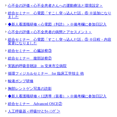
心不全の評価＜心不全患者さんへの運動療法と環境設定＞
総合セミナー 心電図「すこし突っ込んだ話」⑥ ※追加になり
ました
◆新人看護職研修＜心電図（判読）＞※備考欄に参加日記入
心不全の評価＜心不全患者の病態とアセスメント＞
総合セミナー 心電図「すこし突っ込んだ話」⑤ ※日程・内容
変更になりました
総合セミナー 心臓診察③
総合セミナー 腹部診察②
実践的呼吸音聴診 in 安来市立病院
循環フィジカルセミナー for 臨床工学技士 他
輸液ポンプ研修
胸部レントゲン写真の読影
◆新人看護職研修＜12誘導（装着）＞※備考欄に参加日記入
総合セミナー Advanced OSCE②
人工呼吸器＜呼吸ｹｱとｳｨ-ﾆﾝｸﾞ＞