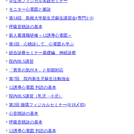
学生用フィジカル実践セミナー
モニター心電図と脈診
第14回 島根大学新生児蘇生講習会(専門ｺｰｽ)
呼吸音聴診の基本
新人看護職研修＜12誘導心電図＞
第1回 心聴診して、心電図も学ぶ
総合診療セミナー基礎編 神経診察
院内BLS講習
「異常の気付き」と初期対応
第7回 院内新生児蘇生法勉強会
12誘導心電図 判読の基本
院内BLS講習（乳児・小児）
第2回 循環フィジカルセミナー(8/18〆切)
心音聴診の基本
呼吸音聴診の基本
12誘導心電図 判読の基本