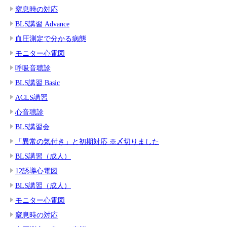
窒息時の対応
BLS講習 Advance
血圧測定で分かる病態
モニター心電図
呼吸音聴診
BLS講習 Basic
ACLS講習
心音聴診
BLS講習会
「異常の気付き」と初期対応 ※〆切りました
BLS講習（成人）
12誘導心電図
BLS講習（成人）
モニター心電図
窒息時の対応