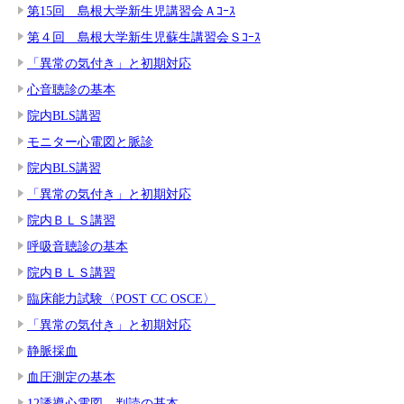
第15回 島根大学新生児講習会Ａｺｰｽ
第４回 島根大学新生児蘇生講習会Ｓｺｰｽ
「異常の気付き」と初期対応
心音聴診の基本
院内BLS講習
モニター心電図と脈診
院内BLS講習
「異常の気付き」と初期対応
院内ＢＬＳ講習
呼吸音聴診の基本
院内ＢＬＳ講習
臨床能力試験〈POST CC OSCE〉
「異常の気付き」と初期対応
静脈採血
血圧測定の基本
12誘導心電図 判読の基本