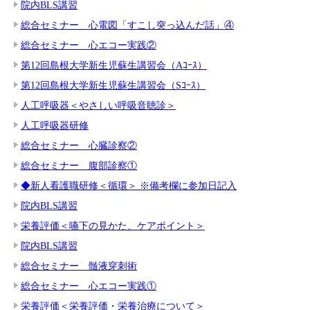
院内BLS講習
総合セミナー 心電図「すこし突っ込んだ話」④
総合セミナー 心エコー実践②
第12回島根大学新生児蘇生講習会（Aｺｰｽ）
第12回島根大学新生児蘇生講習会（Sｺｰｽ）
人工呼吸器＜やさしい呼吸音聴診＞
人工呼吸器研修
総合セミナー 心臓診察②
総合セミナー 腹部診察①
◆新人看護職研修＜循環＞ ※備考欄に参加日記入
院内BLS講習
栄養評価＜嚥下の見かた、ケアポイント＞
院内BLS講習
総合セミナー 髄液穿刺術
総合セミナー 心エコー実践①
栄養評価＜栄養評価・栄養治療について＞