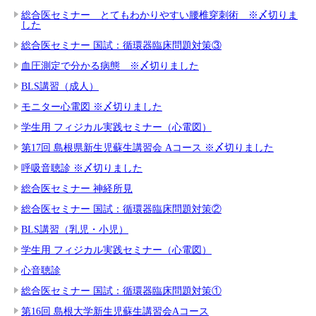
総合医セミナー とてもわかりやすい腰椎穿刺術 ※〆切りま
した
総合医セミナー 国試：循環器臨床問題対策③
血圧測定で分かる病態 ※〆切りました
BLS講習（成人）
モニター心電図 ※〆切りました
学生用 フィジカル実践セミナー（心電図）
第17回 島根県新生児蘇生講習会 Aコース ※〆切りました
呼吸音聴診 ※〆切りました
総合医セミナー 神経所見
総合医セミナー 国試：循環器臨床問題対策②
BLS講習（乳児・小児）
学生用 フィジカル実践セミナー（心電図）
心音聴診
総合医セミナー 国試：循環器臨床問題対策①
第16回 島根大学新生児蘇生講習会Aコース