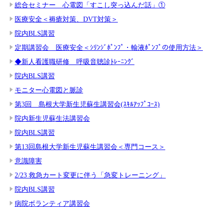
総合セミナー 心電図「すこし突っ込んだ話」①
医療安全＜褥瘡対策、DVT対策＞
院内BLS講習
定期講習会 医療安全＜ｼﾘﾝｼﾞﾎﾟﾝﾌﾟ・輸液ﾎﾟﾝﾌﾟの使用方法＞
◆新人看護職研修 呼吸音聴診ﾄﾚｰﾆﾝｸﾞ
院内BLS講習
モニター心電図と脈診
第3回 島根大学新生児蘇生講習会(ｽｷﾙｱｯﾌﾟｺｰｽ)
院内新生児蘇生法講習会
院内BLS講習
第13回島根大学新生児蘇生講習会＜専門コース＞
意識障害
2/23 救急カート変更に伴う「急変トレーニング」
院内BLS講習
病院ボランティア講習会