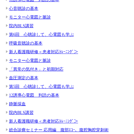
心音聴診の基本
モニター心電図と脈診
院内BLS講習
第6回 心聴診して、心電図も学ぶ
呼吸音聴診の基本
新人看護職研修＜患者対応ﾄﾚｰﾆﾝｸﾞ＞
モニター心電図と脈診
「異常の気付き」と初期対応
血圧測定の基本
第5回 心聴診して、心電図も学ぶ
12誘導心電図 判読の基本
静脈採血
院内BLS講習
新人看護職研修＜患者対応ﾄﾚｰﾆﾝｸﾞ＞
総合診療セミナー 応用編 腹部ｴｺｰ、腹腔胸腔穿刺術