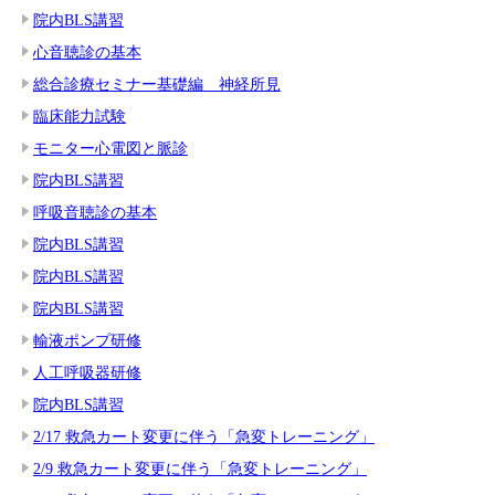
院内BLS講習
心音聴診の基本
総合診療セミナー基礎編 神経所見
臨床能力試験
モニター心電図と脈診
院内BLS講習
呼吸音聴診の基本
院内BLS講習
院内BLS講習
院内BLS講習
輸液ポンプ研修
人工呼吸器研修
院内BLS講習
2/17 救急カート変更に伴う「急変トレーニング」
2/9 救急カート変更に伴う「急変トレーニング」