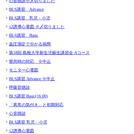
心音聴診※〆切りました
BLS講習 Advance
BLS講習 乳児・小児
12誘導心電図 ※〆切りました
BLS講習 Basic
血圧測定で分かる病態
第18回 島根大学新生児蘇生講習会 Aコース
窒息時の対応 ※中止
モニター心電図
BLS講習 Advance ※中止
呼吸音聴診
BLS講習 Basic(16:00)
「異常の気付き」と初期対応
心音聴診
BLS講習 乳児・小児
12誘導心電図