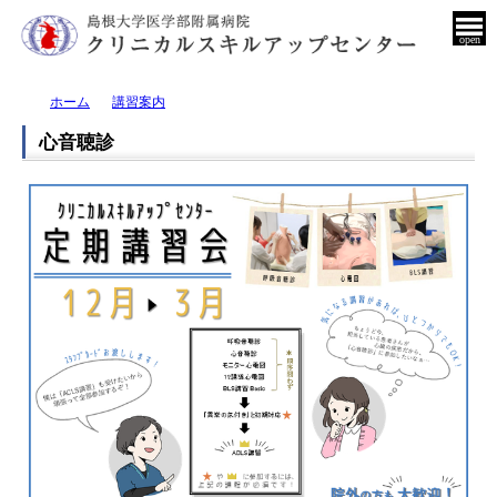
open
ホーム
講習案内
心音聴診