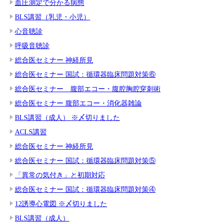
血圧測定で分かる病態
BLS講習（乳児・小児）
心音聴診
呼吸音聴診
総合医セミナー 神経所見
総合医セミナー 国試：循環器臨床問題対策⑥
総合医セミナー 腹部エコー・腹腔胸腔穿刺術
総合医セミナー 腹部エコー・消化器雑論
BLS講習（成人） ※〆切りました
ACLS講習
総合医セミナー 神経所見
総合医セミナー 国試：循環器臨床問題対策⑤
「異常の気付き」と初期対応
総合医セミナー 国試：循環器臨床問題対策④
12誘導心電図 ※〆切りました
BLS講習（成人）