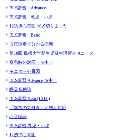
BLS講習 Advance
BLS講習 乳児・小児
12誘導心電図 ※〆切りました
BLS講習 Basic
血圧測定で分かる病態
第18回 島根大学新生児蘇生講習会 Aコース
窒息時の対応 ※中止
モニター心電図
BLS講習 Advance ※中止
呼吸音聴診
BLS講習 Basic(16:00)
「異常の気付き」と初期対応
心音聴診
BLS講習 乳児・小児
12誘導心電図