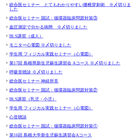
総合医セミナー とてもわかりやすい腰椎穿刺術 ※〆切りま
した
総合医セミナー 国試：循環器臨床問題対策③
血圧測定で分かる病態 ※〆切りました
BLS講習（成人）
モニター心電図 ※〆切りました
学生用 フィジカル実践セミナー（心電図）
第17回 島根県新生児蘇生講習会 Aコース ※〆切りました
呼吸音聴診 ※〆切りました
総合医セミナー 神経所見
総合医セミナー 国試：循環器臨床問題対策②
BLS講習（乳児・小児）
学生用 フィジカル実践セミナー（心電図）
心音聴診
総合医セミナー 国試：循環器臨床問題対策①
第16回 島根大学新生児蘇生講習会Aコース