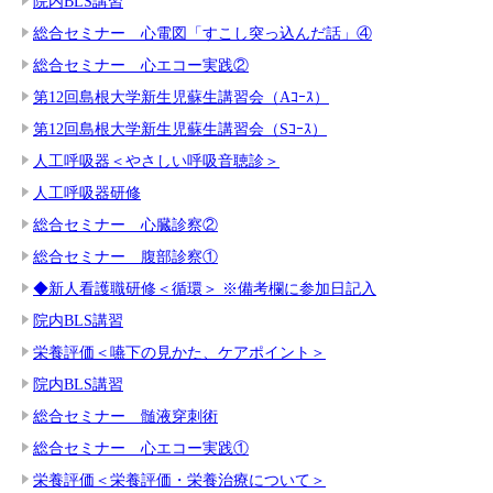
院内BLS講習
総合セミナー 心電図「すこし突っ込んだ話」④
総合セミナー 心エコー実践②
第12回島根大学新生児蘇生講習会（Aｺｰｽ）
第12回島根大学新生児蘇生講習会（Sｺｰｽ）
人工呼吸器＜やさしい呼吸音聴診＞
人工呼吸器研修
総合セミナー 心臓診察②
総合セミナー 腹部診察①
◆新人看護職研修＜循環＞ ※備考欄に参加日記入
院内BLS講習
栄養評価＜嚥下の見かた、ケアポイント＞
院内BLS講習
総合セミナー 髄液穿刺術
総合セミナー 心エコー実践①
栄養評価＜栄養評価・栄養治療について＞