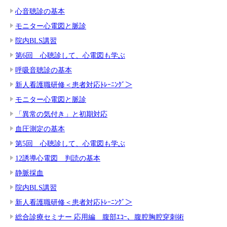
心音聴診の基本
モニター心電図と脈診
院内BLS講習
第6回 心聴診して、心電図も学ぶ
呼吸音聴診の基本
新人看護職研修＜患者対応ﾄﾚｰﾆﾝｸﾞ＞
モニター心電図と脈診
「異常の気付き」と初期対応
血圧測定の基本
第5回 心聴診して、心電図も学ぶ
12誘導心電図 判読の基本
静脈採血
院内BLS講習
新人看護職研修＜患者対応ﾄﾚｰﾆﾝｸﾞ＞
総合診療セミナー 応用編 腹部ｴｺｰ、腹腔胸腔穿刺術