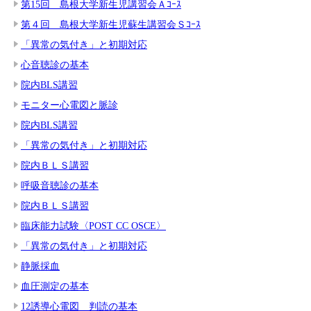
第15回 島根大学新生児講習会Ａｺｰｽ
第４回 島根大学新生児蘇生講習会Ｓｺｰｽ
「異常の気付き」と初期対応
心音聴診の基本
院内BLS講習
モニター心電図と脈診
院内BLS講習
「異常の気付き」と初期対応
院内ＢＬＳ講習
呼吸音聴診の基本
院内ＢＬＳ講習
臨床能力試験〈POST CC OSCE〉
「異常の気付き」と初期対応
静脈採血
血圧測定の基本
12誘導心電図 判読の基本