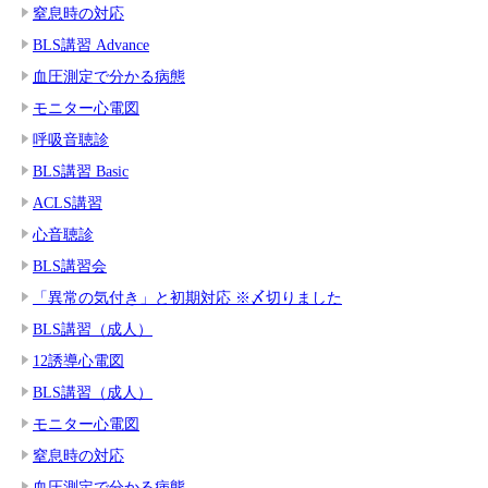
窒息時の対応
BLS講習 Advance
血圧測定で分かる病態
モニター心電図
呼吸音聴診
BLS講習 Basic
ACLS講習
心音聴診
BLS講習会
「異常の気付き」と初期対応 ※〆切りました
BLS講習（成人）
12誘導心電図
BLS講習（成人）
モニター心電図
窒息時の対応
血圧測定で分かる病態