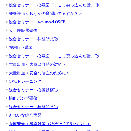
総合セミナー 心電図「すこし突っ込んだ話」③
栄養評価＜おなかの音聞いてますか？＞
総合セミナー Advanced OSCE
人工呼吸器研修
総合セミナー 神経所見②
院内BLS講習
総合セミナー 心電図「すこし突っ込んだ話」②
大量出血＜大量出血時の対応＞
大量出血＜安全な輸血のために＞
CVCトレーニング
総合セミナー 心臓診察①
輸血ポンプ研修
総合セミナー 神経所見①
きれいな縫合実習
医療安全＜感染対策（ｽﾀﾝﾀﾞｰﾄﾞﾌﾟﾘｺｰｼｮﾝ）＞