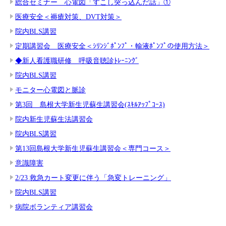
総合セミナー 心電図「すこし突っ込んだ話」①
医療安全＜褥瘡対策、DVT対策＞
院内BLS講習
定期講習会 医療安全＜ｼﾘﾝｼﾞﾎﾟﾝﾌﾟ・輸液ﾎﾟﾝﾌﾟの使用方法＞
◆新人看護職研修 呼吸音聴診ﾄﾚｰﾆﾝｸﾞ
院内BLS講習
モニター心電図と脈診
第3回 島根大学新生児蘇生講習会(ｽｷﾙｱｯﾌﾟｺｰｽ)
院内新生児蘇生法講習会
院内BLS講習
第13回島根大学新生児蘇生講習会＜専門コース＞
意識障害
2/23 救急カート変更に伴う「急変トレーニング」
院内BLS講習
病院ボランティア講習会