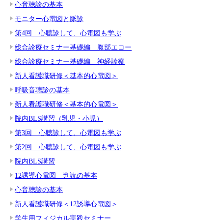
心音聴診の基本
モニター心電図と脈診
第4回 心聴診して、心電図も学ぶ
総合診療セミナー基礎編 腹部エコー
総合診療セミナー基礎編 神経診察
新人看護職研修＜基本的心電図＞
呼吸音聴診の基本
新人看護職研修＜基本的心電図＞
院内BLS講習（乳児・小児）
第3回 心聴診して、心電図も学ぶ
第2回 心聴診して、心電図も学ぶ
院内BLS講習
12誘導心電図 判読の基本
心音聴診の基本
新人看護職研修＜12誘導心電図＞
学生用フィジカル実践セミナー