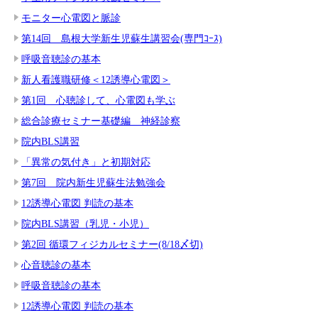
モニター心電図と脈診
第14回 島根大学新生児蘇生講習会(専門ｺｰｽ)
呼吸音聴診の基本
新人看護職研修＜12誘導心電図＞
第1回 心聴診して、心電図も学ぶ
総合診療セミナー基礎編 神経診察
院内BLS講習
「異常の気付き」と初期対応
第7回 院内新生児蘇生法勉強会
12誘導心電図 判読の基本
院内BLS講習（乳児・小児）
第2回 循環フィジカルセミナー(8/18〆切)
心音聴診の基本
呼吸音聴診の基本
12誘導心電図 判読の基本