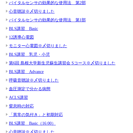
バイタルセンサの効果的な使用法 第2部
心音聴診※〆切りました
バイタルセンサの効果的な使用法 第1部
BLS講習 Basic
12誘導心電図
モニター心電図※〆切りました
BLS講習 乳児・小児
第6回 島根大学新生児蘇生講習会 Sコース※〆切りました
BLS講習 Advance
呼吸音聴診※〆切りました
血圧測定で分かる病態
ACLS講習
窒息時の対応
「異常の気付き」と初期対応
BLS講習 Basic（16:00）
心音聴診※〆切りました