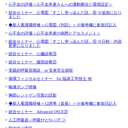
心不全の評価＜心不全患者さんへの運動療法と環境設定＞
総合セミナー 心電図「すこし突っ込んだ話」⑥ ※追加になり
ました
◆新人看護職研修＜心電図（判読）＞※備考欄に参加日記入
心不全の評価＜心不全患者の病態とアセスメント＞
総合セミナー 心電図「すこし突っ込んだ話」⑤ ※日程・内容
変更になりました
総合セミナー 心臓診察③
総合セミナー 腹部診察②
実践的呼吸音聴診 in 安来市立病院
循環フィジカルセミナー for 臨床工学技士 他
輸液ポンプ研修
胸部レントゲン写真の読影
◆新人看護職研修＜12誘導（装着）＞※備考欄に参加日記入
総合セミナー Advanced OSCE②
人工呼吸器＜呼吸ｹｱとｳｨ-ﾆﾝｸﾞ＞