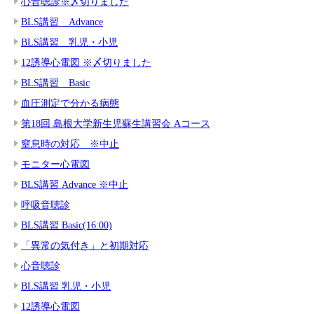
心音聴診※〆切りました
BLS講習 Advance
BLS講習 乳児・小児
12誘導心電図 ※〆切りました
BLS講習 Basic
血圧測定で分かる病態
第18回 島根大学新生児蘇生講習会 Aコース
窒息時の対応 ※中止
モニター心電図
BLS講習 Advance ※中止
呼吸音聴診
BLS講習 Basic(16:00)
「異常の気付き」と初期対応
心音聴診
BLS講習 乳児・小児
12誘導心電図