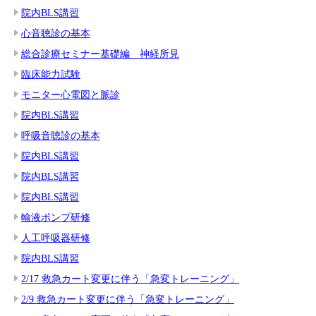
院内BLS講習
心音聴診の基本
総合診療セミナー基礎編 神経所見
臨床能力試験
モニター心電図と脈診
院内BLS講習
呼吸音聴診の基本
院内BLS講習
院内BLS講習
院内BLS講習
輸液ポンプ研修
人工呼吸器研修
院内BLS講習
2/17 救急カート変更に伴う「急変トレーニング」
2/9 救急カート変更に伴う「急変トレーニング」