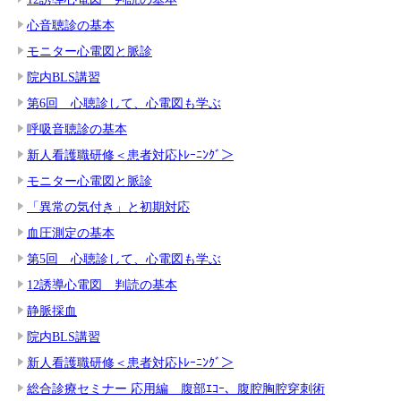
心音聴診の基本
モニター心電図と脈診
院内BLS講習
第6回 心聴診して、心電図も学ぶ
呼吸音聴診の基本
新人看護職研修＜患者対応ﾄﾚｰﾆﾝｸﾞ＞
モニター心電図と脈診
「異常の気付き」と初期対応
血圧測定の基本
第5回 心聴診して、心電図も学ぶ
12誘導心電図 判読の基本
静脈採血
院内BLS講習
新人看護職研修＜患者対応ﾄﾚｰﾆﾝｸﾞ＞
総合診療セミナー 応用編 腹部ｴｺｰ、腹腔胸腔穿刺術