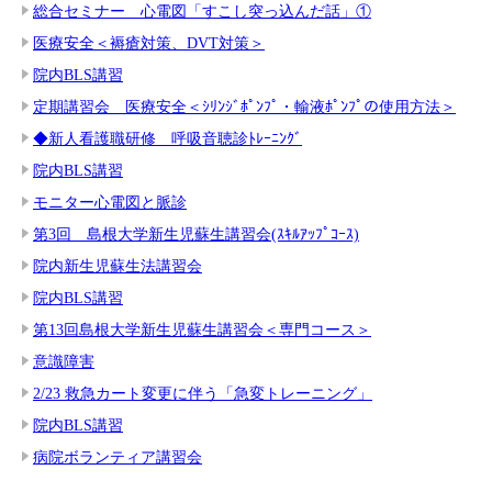
総合セミナー 心電図「すこし突っ込んだ話」①
医療安全＜褥瘡対策、DVT対策＞
院内BLS講習
定期講習会 医療安全＜ｼﾘﾝｼﾞﾎﾟﾝﾌﾟ・輸液ﾎﾟﾝﾌﾟの使用方法＞
◆新人看護職研修 呼吸音聴診ﾄﾚｰﾆﾝｸﾞ
院内BLS講習
モニター心電図と脈診
第3回 島根大学新生児蘇生講習会(ｽｷﾙｱｯﾌﾟｺｰｽ)
院内新生児蘇生法講習会
院内BLS講習
第13回島根大学新生児蘇生講習会＜専門コース＞
意識障害
2/23 救急カート変更に伴う「急変トレーニング」
院内BLS講習
病院ボランティア講習会