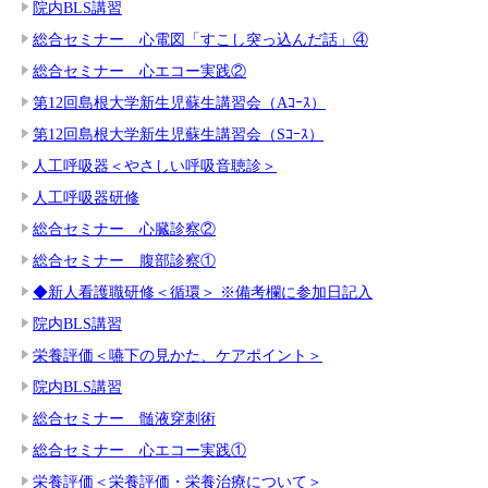
院内BLS講習
総合セミナー 心電図「すこし突っ込んだ話」④
総合セミナー 心エコー実践②
第12回島根大学新生児蘇生講習会（Aｺｰｽ）
第12回島根大学新生児蘇生講習会（Sｺｰｽ）
人工呼吸器＜やさしい呼吸音聴診＞
人工呼吸器研修
総合セミナー 心臓診察②
総合セミナー 腹部診察①
◆新人看護職研修＜循環＞ ※備考欄に参加日記入
院内BLS講習
栄養評価＜嚥下の見かた、ケアポイント＞
院内BLS講習
総合セミナー 髄液穿刺術
総合セミナー 心エコー実践①
栄養評価＜栄養評価・栄養治療について＞