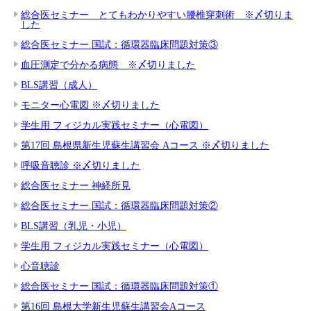
総合医セミナー とてもわかりやすい腰椎穿刺術 ※〆切りま
した
総合医セミナー 国試：循環器臨床問題対策③
血圧測定で分かる病態 ※〆切りました
BLS講習（成人）
モニター心電図 ※〆切りました
学生用 フィジカル実践セミナー（心電図）
第17回 島根県新生児蘇生講習会 Aコース ※〆切りました
呼吸音聴診 ※〆切りました
総合医セミナー 神経所見
総合医セミナー 国試：循環器臨床問題対策②
BLS講習（乳児・小児）
学生用 フィジカル実践セミナー（心電図）
心音聴診
総合医セミナー 国試：循環器臨床問題対策①
第16回 島根大学新生児蘇生講習会Aコース