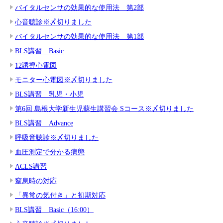
バイタルセンサの効果的な使用法 第2部
心音聴診※〆切りました
バイタルセンサの効果的な使用法 第1部
BLS講習 Basic
12誘導心電図
モニター心電図※〆切りました
BLS講習 乳児・小児
第6回 島根大学新生児蘇生講習会 Sコース※〆切りました
BLS講習 Advance
呼吸音聴診※〆切りました
血圧測定で分かる病態
ACLS講習
窒息時の対応
「異常の気付き」と初期対応
BLS講習 Basic（16:00）