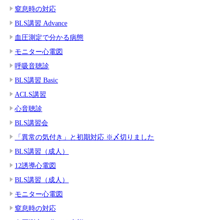
窒息時の対応
BLS講習 Advance
血圧測定で分かる病態
モニター心電図
呼吸音聴診
BLS講習 Basic
ACLS講習
心音聴診
BLS講習会
「異常の気付き」と初期対応 ※〆切りました
BLS講習（成人）
12誘導心電図
BLS講習（成人）
モニター心電図
窒息時の対応