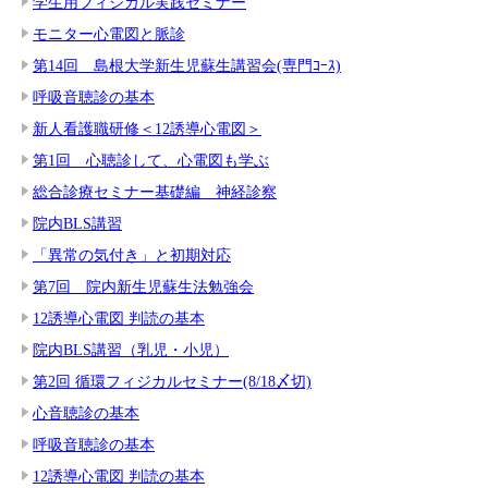
学生用フィジカル実践セミナー
モニター心電図と脈診
第14回 島根大学新生児蘇生講習会(専門ｺｰｽ)
呼吸音聴診の基本
新人看護職研修＜12誘導心電図＞
第1回 心聴診して、心電図も学ぶ
総合診療セミナー基礎編 神経診察
院内BLS講習
「異常の気付き」と初期対応
第7回 院内新生児蘇生法勉強会
12誘導心電図 判読の基本
院内BLS講習（乳児・小児）
第2回 循環フィジカルセミナー(8/18〆切)
心音聴診の基本
呼吸音聴診の基本
12誘導心電図 判読の基本