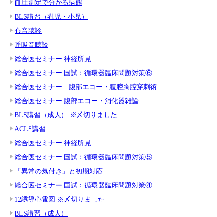
血圧測定で分かる病態
BLS講習（乳児・小児）
心音聴診
呼吸音聴診
総合医セミナー 神経所見
総合医セミナー 国試：循環器臨床問題対策⑥
総合医セミナー 腹部エコー・腹腔胸腔穿刺術
総合医セミナー 腹部エコー・消化器雑論
BLS講習（成人） ※〆切りました
ACLS講習
総合医セミナー 神経所見
総合医セミナー 国試：循環器臨床問題対策⑤
「異常の気付き」と初期対応
総合医セミナー 国試：循環器臨床問題対策④
12誘導心電図 ※〆切りました
BLS講習（成人）