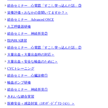
総合セミナー 心電図「すこし突っ込んだ話」③
栄養評価＜おなかの音聞いてますか？＞
総合セミナー Advanced OSCE
人工呼吸器研修
総合セミナー 神経所見②
院内BLS講習
総合セミナー 心電図「すこし突っ込んだ話」②
大量出血＜大量出血時の対応＞
大量出血＜安全な輸血のために＞
CVCトレーニング
総合セミナー 心臓診察①
輸血ポンプ研修
総合セミナー 神経所見①
きれいな縫合実習
医療安全＜感染対策（ｽﾀﾝﾀﾞｰﾄﾞﾌﾟﾘｺｰｼｮﾝ）＞