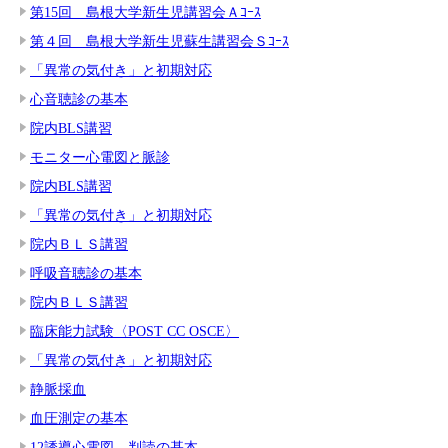
第15回 島根大学新生児講習会Ａｺｰｽ
第４回 島根大学新生児蘇生講習会Ｓｺｰｽ
「異常の気付き」と初期対応
心音聴診の基本
院内BLS講習
モニター心電図と脈診
院内BLS講習
「異常の気付き」と初期対応
院内ＢＬＳ講習
呼吸音聴診の基本
院内ＢＬＳ講習
臨床能力試験〈POST CC OSCE〉
「異常の気付き」と初期対応
静脈採血
血圧測定の基本
12誘導心電図 判読の基本