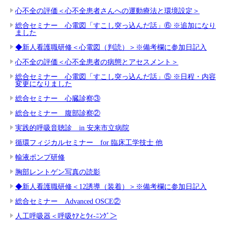
心不全の評価＜心不全患者さんへの運動療法と環境設定＞
総合セミナー 心電図「すこし突っ込んだ話」⑥ ※追加になり
ました
◆新人看護職研修＜心電図（判読）＞※備考欄に参加日記入
心不全の評価＜心不全患者の病態とアセスメント＞
総合セミナー 心電図「すこし突っ込んだ話」⑤ ※日程・内容
変更になりました
総合セミナー 心臓診察③
総合セミナー 腹部診察②
実践的呼吸音聴診 in 安来市立病院
循環フィジカルセミナー for 臨床工学技士 他
輸液ポンプ研修
胸部レントゲン写真の読影
◆新人看護職研修＜12誘導（装着）＞※備考欄に参加日記入
総合セミナー Advanced OSCE②
人工呼吸器＜呼吸ｹｱとｳｨ-ﾆﾝｸﾞ＞