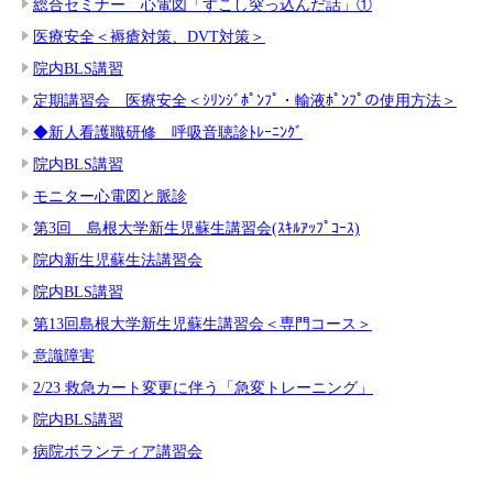
総合セミナー 心電図「すこし突っ込んだ話」①
医療安全＜褥瘡対策、DVT対策＞
院内BLS講習
定期講習会 医療安全＜ｼﾘﾝｼﾞﾎﾟﾝﾌﾟ・輸液ﾎﾟﾝﾌﾟの使用方法＞
◆新人看護職研修 呼吸音聴診ﾄﾚｰﾆﾝｸﾞ
院内BLS講習
モニター心電図と脈診
第3回 島根大学新生児蘇生講習会(ｽｷﾙｱｯﾌﾟｺｰｽ)
院内新生児蘇生法講習会
院内BLS講習
第13回島根大学新生児蘇生講習会＜専門コース＞
意識障害
2/23 救急カート変更に伴う「急変トレーニング」
院内BLS講習
病院ボランティア講習会