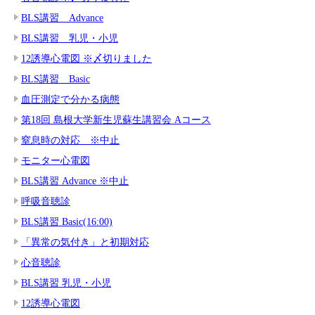
BLS講習 Advance
BLS講習 乳児・小児
12誘導心電図 ※〆切りました
BLS講習 Basic
血圧測定で分かる病態
第18回 島根大学新生児蘇生講習会 Aコース
窒息時の対応 ※中止
モニター心電図
BLS講習 Advance ※中止
呼吸音聴診
BLS講習 Basic(16:00)
「異常の気付き」と初期対応
心音聴診
BLS講習 乳児・小児
12誘導心電図