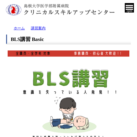
open
ホーム
講習案内
BLS講習 Basic