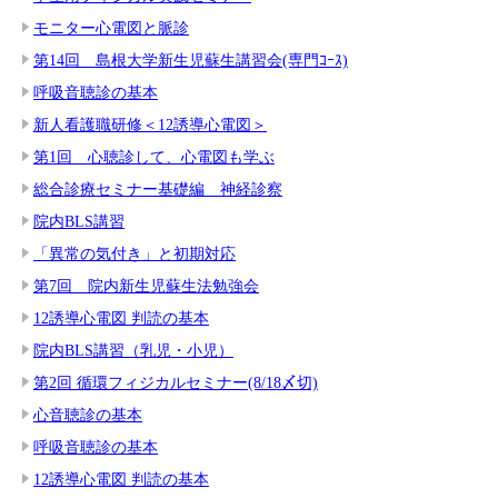
モニター心電図と脈診
第14回 島根大学新生児蘇生講習会(専門ｺｰｽ)
呼吸音聴診の基本
新人看護職研修＜12誘導心電図＞
第1回 心聴診して、心電図も学ぶ
総合診療セミナー基礎編 神経診察
院内BLS講習
「異常の気付き」と初期対応
第7回 院内新生児蘇生法勉強会
12誘導心電図 判読の基本
院内BLS講習（乳児・小児）
第2回 循環フィジカルセミナー(8/18〆切)
心音聴診の基本
呼吸音聴診の基本
12誘導心電図 判読の基本