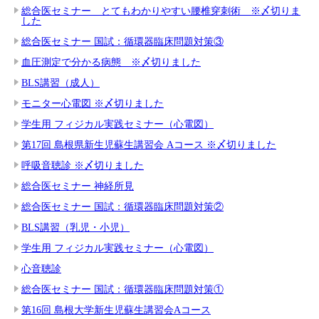
総合医セミナー とてもわかりやすい腰椎穿刺術 ※〆切りま
した
総合医セミナー 国試：循環器臨床問題対策③
血圧測定で分かる病態 ※〆切りました
BLS講習（成人）
モニター心電図 ※〆切りました
学生用 フィジカル実践セミナー（心電図）
第17回 島根県新生児蘇生講習会 Aコース ※〆切りました
呼吸音聴診 ※〆切りました
総合医セミナー 神経所見
総合医セミナー 国試：循環器臨床問題対策②
BLS講習（乳児・小児）
学生用 フィジカル実践セミナー（心電図）
心音聴診
総合医セミナー 国試：循環器臨床問題対策①
第16回 島根大学新生児蘇生講習会Aコース