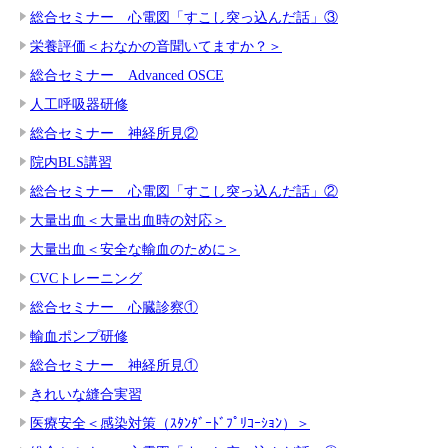
総合セミナー 心電図「すこし突っ込んだ話」③
栄養評価＜おなかの音聞いてますか？＞
総合セミナー Advanced OSCE
人工呼吸器研修
総合セミナー 神経所見②
院内BLS講習
総合セミナー 心電図「すこし突っ込んだ話」②
大量出血＜大量出血時の対応＞
大量出血＜安全な輸血のために＞
CVCトレーニング
総合セミナー 心臓診察①
輸血ポンプ研修
総合セミナー 神経所見①
きれいな縫合実習
医療安全＜感染対策（ｽﾀﾝﾀﾞｰﾄﾞﾌﾟﾘｺｰｼｮﾝ）＞