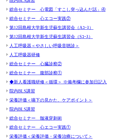
院内BLS講習
総合セミナー 心電図「すこし突っ込んだ話」④
総合セミナー 心エコー実践②
第12回島根大学新生児蘇生講習会（Aｺｰｽ）
第12回島根大学新生児蘇生講習会（Sｺｰｽ）
人工呼吸器＜やさしい呼吸音聴診＞
人工呼吸器研修
総合セミナー 心臓診察②
総合セミナー 腹部診察①
◆新人看護職研修＜循環＞ ※備考欄に参加日記入
院内BLS講習
栄養評価＜嚥下の見かた、ケアポイント＞
院内BLS講習
総合セミナー 髄液穿刺術
総合セミナー 心エコー実践①
栄養評価＜栄養評価・栄養治療について＞