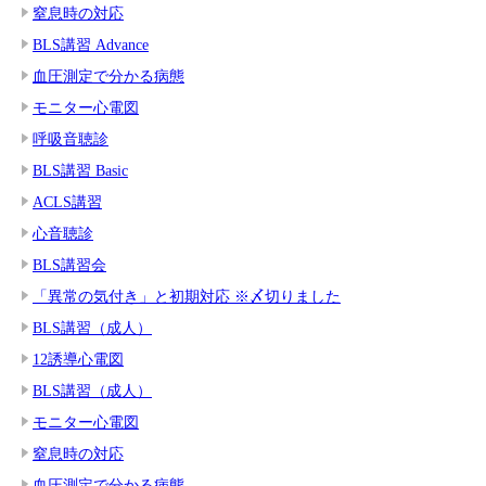
窒息時の対応
BLS講習 Advance
血圧測定で分かる病態
モニター心電図
呼吸音聴診
BLS講習 Basic
ACLS講習
心音聴診
BLS講習会
「異常の気付き」と初期対応 ※〆切りました
BLS講習（成人）
12誘導心電図
BLS講習（成人）
モニター心電図
窒息時の対応
血圧測定で分かる病態