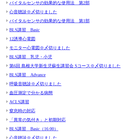
バイタルセンサの効果的な使用法 第2部
心音聴診※〆切りました
バイタルセンサの効果的な使用法 第1部
BLS講習 Basic
12誘導心電図
モニター心電図※〆切りました
BLS講習 乳児・小児
第6回 島根大学新生児蘇生講習会 Sコース※〆切りました
BLS講習 Advance
呼吸音聴診※〆切りました
血圧測定で分かる病態
ACLS講習
窒息時の対応
「異常の気付き」と初期対応
BLS講習 Basic（16:00）
心音聴診※〆切りました