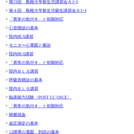
第15回 島根大学新生児講習会Ａｺｰｽ
第４回 島根大学新生児蘇生講習会Ｓｺｰｽ
「異常の気付き」と初期対応
心音聴診の基本
院内BLS講習
モニター心電図と脈診
院内BLS講習
「異常の気付き」と初期対応
院内ＢＬＳ講習
呼吸音聴診の基本
院内ＢＬＳ講習
臨床能力試験〈POST CC OSCE〉
「異常の気付き」と初期対応
静脈採血
血圧測定の基本
12誘導心電図 判読の基本