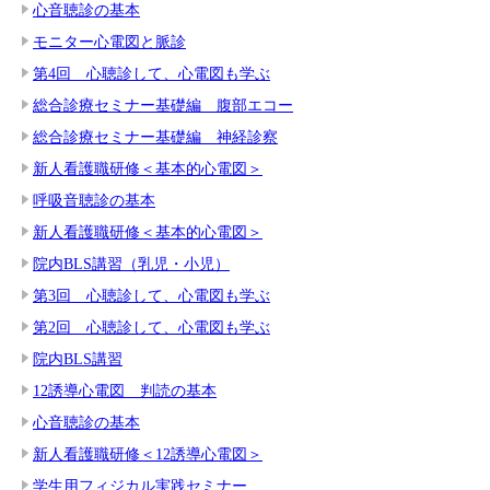
心音聴診の基本
モニター心電図と脈診
第4回 心聴診して、心電図も学ぶ
総合診療セミナー基礎編 腹部エコー
総合診療セミナー基礎編 神経診察
新人看護職研修＜基本的心電図＞
呼吸音聴診の基本
新人看護職研修＜基本的心電図＞
院内BLS講習（乳児・小児）
第3回 心聴診して、心電図も学ぶ
第2回 心聴診して、心電図も学ぶ
院内BLS講習
12誘導心電図 判読の基本
心音聴診の基本
新人看護職研修＜12誘導心電図＞
学生用フィジカル実践セミナー