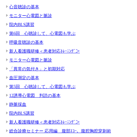
心音聴診の基本
モニター心電図と脈診
院内BLS講習
第6回 心聴診して、心電図も学ぶ
呼吸音聴診の基本
新人看護職研修＜患者対応ﾄﾚｰﾆﾝｸﾞ＞
モニター心電図と脈診
「異常の気付き」と初期対応
血圧測定の基本
第5回 心聴診して、心電図も学ぶ
12誘導心電図 判読の基本
静脈採血
院内BLS講習
新人看護職研修＜患者対応ﾄﾚｰﾆﾝｸﾞ＞
総合診療セミナー 応用編 腹部ｴｺｰ、腹腔胸腔穿刺術