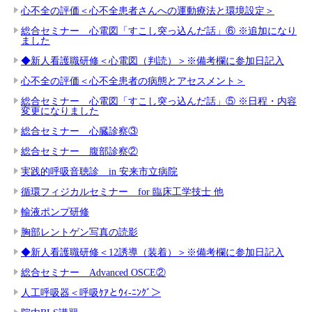
心不全の評価＜心不全患者さんへの運動療法と環境設定＞
総合セミナー 心電図「すこし突っ込んだ話」⑥ ※追加になり
ました
◆新人看護職研修＜心電図（判読）＞※備考欄に参加日記入
心不全の評価＜心不全患者の病態とアセスメント＞
総合セミナー 心電図「すこし突っ込んだ話」⑤ ※日程・内容
変更になりました
総合セミナー 心臓診察③
総合セミナー 腹部診察②
実践的呼吸音聴診 in 安来市立病院
循環フィジカルセミナー for 臨床工学技士 他
輸液ポンプ研修
胸部レントゲン写真の読影
◆新人看護職研修＜12誘導（装着）＞※備考欄に参加日記入
総合セミナー Advanced OSCE②
人工呼吸器＜呼吸ｹｱとｳｨ-ﾆﾝｸﾞ＞