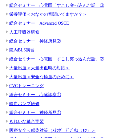
総合セミナー 心電図「すこし突っ込んだ話」③
栄養評価＜おなかの音聞いてますか？＞
総合セミナー Advanced OSCE
人工呼吸器研修
総合セミナー 神経所見②
院内BLS講習
総合セミナー 心電図「すこし突っ込んだ話」②
大量出血＜大量出血時の対応＞
大量出血＜安全な輸血のために＞
CVCトレーニング
総合セミナー 心臓診察①
輸血ポンプ研修
総合セミナー 神経所見①
きれいな縫合実習
医療安全＜感染対策（ｽﾀﾝﾀﾞｰﾄﾞﾌﾟﾘｺｰｼｮﾝ）＞