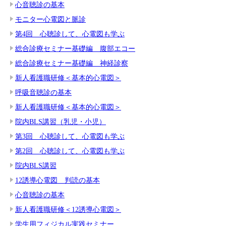
心音聴診の基本
モニター心電図と脈診
第4回 心聴診して、心電図も学ぶ
総合診療セミナー基礎編 腹部エコー
総合診療セミナー基礎編 神経診察
新人看護職研修＜基本的心電図＞
呼吸音聴診の基本
新人看護職研修＜基本的心電図＞
院内BLS講習（乳児・小児）
第3回 心聴診して、心電図も学ぶ
第2回 心聴診して、心電図も学ぶ
院内BLS講習
12誘導心電図 判読の基本
心音聴診の基本
新人看護職研修＜12誘導心電図＞
学生用フィジカル実践セミナー