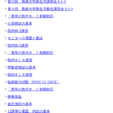
第15回 島根大学新生児講習会Ａｺｰｽ
第４回 島根大学新生児蘇生講習会Ｓｺｰｽ
「異常の気付き」と初期対応
心音聴診の基本
院内BLS講習
モニター心電図と脈診
院内BLS講習
「異常の気付き」と初期対応
院内ＢＬＳ講習
呼吸音聴診の基本
院内ＢＬＳ講習
臨床能力試験〈POST CC OSCE〉
「異常の気付き」と初期対応
静脈採血
血圧測定の基本
12誘導心電図 判読の基本