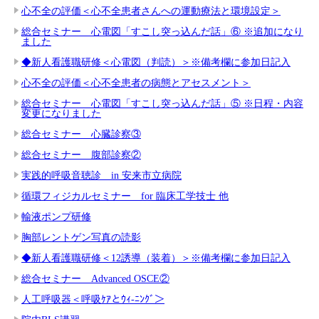
心不全の評価＜心不全患者さんへの運動療法と環境設定＞
総合セミナー 心電図「すこし突っ込んだ話」⑥ ※追加になり
ました
◆新人看護職研修＜心電図（判読）＞※備考欄に参加日記入
心不全の評価＜心不全患者の病態とアセスメント＞
総合セミナー 心電図「すこし突っ込んだ話」⑤ ※日程・内容
変更になりました
総合セミナー 心臓診察③
総合セミナー 腹部診察②
実践的呼吸音聴診 in 安来市立病院
循環フィジカルセミナー for 臨床工学技士 他
輸液ポンプ研修
胸部レントゲン写真の読影
◆新人看護職研修＜12誘導（装着）＞※備考欄に参加日記入
総合セミナー Advanced OSCE②
人工呼吸器＜呼吸ｹｱとｳｨ-ﾆﾝｸﾞ＞