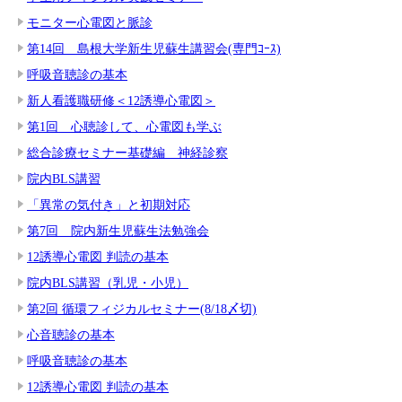
モニター心電図と脈診
第14回 島根大学新生児蘇生講習会(専門ｺｰｽ)
呼吸音聴診の基本
新人看護職研修＜12誘導心電図＞
第1回 心聴診して、心電図も学ぶ
総合診療セミナー基礎編 神経診察
院内BLS講習
「異常の気付き」と初期対応
第7回 院内新生児蘇生法勉強会
12誘導心電図 判読の基本
院内BLS講習（乳児・小児）
第2回 循環フィジカルセミナー(8/18〆切)
心音聴診の基本
呼吸音聴診の基本
12誘導心電図 判読の基本