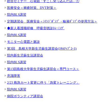
総合セミナー 心電図「すこし突っ込んだ話」①
医療安全＜褥瘡対策、DVT対策＞
院内BLS講習
定期講習会 医療安全＜ｼﾘﾝｼﾞﾎﾟﾝﾌﾟ・輸液ﾎﾟﾝﾌﾟの使用方法＞
◆新人看護職研修 呼吸音聴診ﾄﾚｰﾆﾝｸﾞ
院内BLS講習
モニター心電図と脈診
第3回 島根大学新生児蘇生講習会(ｽｷﾙｱｯﾌﾟｺｰｽ)
院内新生児蘇生法講習会
院内BLS講習
第13回島根大学新生児蘇生講習会＜専門コース＞
意識障害
2/23 救急カート変更に伴う「急変トレーニング」
院内BLS講習
病院ボランティア講習会