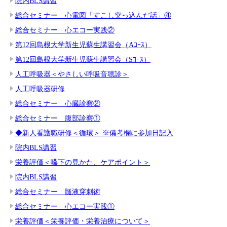
院内BLS講習
総合セミナー 心電図「すこし突っ込んだ話」④
総合セミナー 心エコー実践②
第12回島根大学新生児蘇生講習会（Aｺｰｽ）
第12回島根大学新生児蘇生講習会（Sｺｰｽ）
人工呼吸器＜やさしい呼吸音聴診＞
人工呼吸器研修
総合セミナー 心臓診察②
総合セミナー 腹部診察①
◆新人看護職研修＜循環＞ ※備考欄に参加日記入
院内BLS講習
栄養評価＜嚥下の見かた、ケアポイント＞
院内BLS講習
総合セミナー 髄液穿刺術
総合セミナー 心エコー実践①
栄養評価＜栄養評価・栄養治療について＞