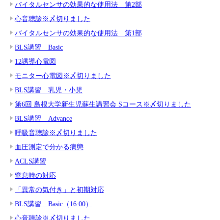
バイタルセンサの効果的な使用法 第2部
心音聴診※〆切りました
バイタルセンサの効果的な使用法 第1部
BLS講習 Basic
12誘導心電図
モニター心電図※〆切りました
BLS講習 乳児・小児
第6回 島根大学新生児蘇生講習会 Sコース※〆切りました
BLS講習 Advance
呼吸音聴診※〆切りました
血圧測定で分かる病態
ACLS講習
窒息時の対応
「異常の気付き」と初期対応
BLS講習 Basic（16:00）
心音聴診※〆切りました