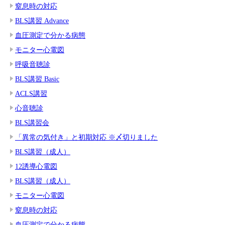
窒息時の対応
BLS講習 Advance
血圧測定で分かる病態
モニター心電図
呼吸音聴診
BLS講習 Basic
ACLS講習
心音聴診
BLS講習会
「異常の気付き」と初期対応 ※〆切りました
BLS講習（成人）
12誘導心電図
BLS講習（成人）
モニター心電図
窒息時の対応
血圧測定で分かる病態