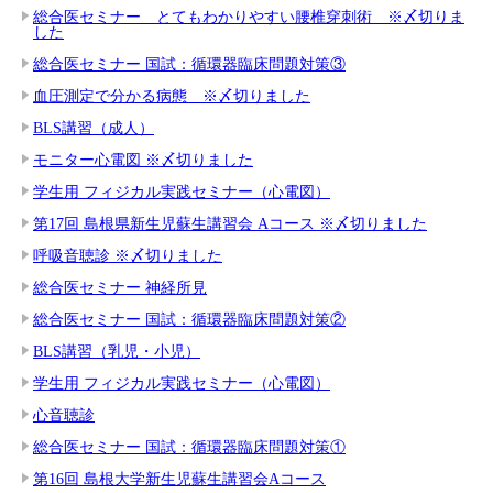
総合医セミナー とてもわかりやすい腰椎穿刺術 ※〆切りま
した
総合医セミナー 国試：循環器臨床問題対策③
血圧測定で分かる病態 ※〆切りました
BLS講習（成人）
モニター心電図 ※〆切りました
学生用 フィジカル実践セミナー（心電図）
第17回 島根県新生児蘇生講習会 Aコース ※〆切りました
呼吸音聴診 ※〆切りました
総合医セミナー 神経所見
総合医セミナー 国試：循環器臨床問題対策②
BLS講習（乳児・小児）
学生用 フィジカル実践セミナー（心電図）
心音聴診
総合医セミナー 国試：循環器臨床問題対策①
第16回 島根大学新生児蘇生講習会Aコース