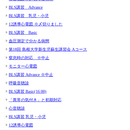
BLS講習 Advance
BLS講習 乳児・小児
12誘導心電図 ※〆切りました
BLS講習 Basic
血圧測定で分かる病態
第18回 島根大学新生児蘇生講習会 Aコース
窒息時の対応 ※中止
モニター心電図
BLS講習 Advance ※中止
呼吸音聴診
BLS講習 Basic(16:00)
「異常の気付き」と初期対応
心音聴診
BLS講習 乳児・小児
12誘導心電図