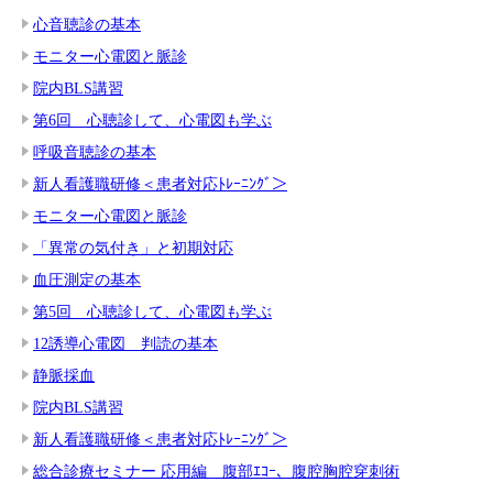
心音聴診の基本
モニター心電図と脈診
院内BLS講習
第6回 心聴診して、心電図も学ぶ
呼吸音聴診の基本
新人看護職研修＜患者対応ﾄﾚｰﾆﾝｸﾞ＞
モニター心電図と脈診
「異常の気付き」と初期対応
血圧測定の基本
第5回 心聴診して、心電図も学ぶ
12誘導心電図 判読の基本
静脈採血
院内BLS講習
新人看護職研修＜患者対応ﾄﾚｰﾆﾝｸﾞ＞
総合診療セミナー 応用編 腹部ｴｺｰ、腹腔胸腔穿刺術