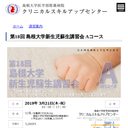
open
ホーム
講習案内
第18回 島根大学新生児蘇生講習会 Aコース