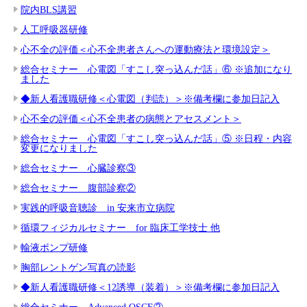
院内BLS講習
人工呼吸器研修
心不全の評価＜心不全患者さんへの運動療法と環境設定＞
総合セミナー 心電図「すこし突っ込んだ話」⑥ ※追加になり
ました
◆新人看護職研修＜心電図（判読）＞※備考欄に参加日記入
心不全の評価＜心不全患者の病態とアセスメント＞
総合セミナー 心電図「すこし突っ込んだ話」⑤ ※日程・内容
変更になりました
総合セミナー 心臓診察③
総合セミナー 腹部診察②
実践的呼吸音聴診 in 安来市立病院
循環フィジカルセミナー for 臨床工学技士 他
輸液ポンプ研修
胸部レントゲン写真の読影
◆新人看護職研修＜12誘導（装着）＞※備考欄に参加日記入
総合セミナー Advanced OSCE②