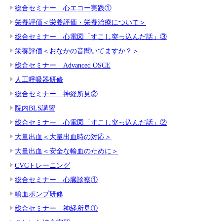
総合セミナー 心エコー実践①
栄養評価＜栄養評価・栄養治療について＞
総合セミナー 心電図「すこし突っ込んだ話」③
栄養評価＜おなかの音聞いてますか？＞
総合セミナー Advanced OSCE
人工呼吸器研修
総合セミナー 神経所見②
院内BLS講習
総合セミナー 心電図「すこし突っ込んだ話」②
大量出血＜大量出血時の対応＞
大量出血＜安全な輸血のために＞
CVCトレーニング
総合セミナー 心臓診察①
輸血ポンプ研修
総合セミナー 神経所見①