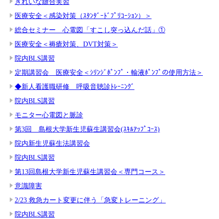
きれいな縫合実習
医療安全＜感染対策（ｽﾀﾝﾀﾞｰﾄﾞﾌﾟﾘｺｰｼｮﾝ）＞
総合セミナー 心電図「すこし突っ込んだ話」①
医療安全＜褥瘡対策、DVT対策＞
院内BLS講習
定期講習会 医療安全＜ｼﾘﾝｼﾞﾎﾟﾝﾌﾟ・輸液ﾎﾟﾝﾌﾟの使用方法＞
◆新人看護職研修 呼吸音聴診ﾄﾚｰﾆﾝｸﾞ
院内BLS講習
モニター心電図と脈診
第3回 島根大学新生児蘇生講習会(ｽｷﾙｱｯﾌﾟｺｰｽ)
院内新生児蘇生法講習会
院内BLS講習
第13回島根大学新生児蘇生講習会＜専門コース＞
意識障害
2/23 救急カート変更に伴う「急変トレーニング」
院内BLS講習