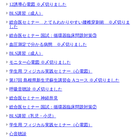
12誘導心電図 ※〆切りました
BLS講習（成人）
総合医セミナー とてもわかりやすい腰椎穿刺術 ※〆切りま
した
総合医セミナー 国試：循環器臨床問題対策③
血圧測定で分かる病態 ※〆切りました
BLS講習（成人）
モニター心電図 ※〆切りました
学生用 フィジカル実践セミナー（心電図）
第17回 島根県新生児蘇生講習会 Aコース ※〆切りました
呼吸音聴診 ※〆切りました
総合医セミナー 神経所見
総合医セミナー 国試：循環器臨床問題対策②
BLS講習（乳児・小児）
学生用 フィジカル実践セミナー（心電図）
心音聴診