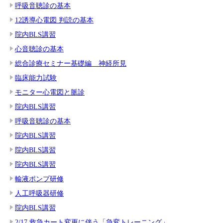
呼吸音聴診の基本
12誘導心電図 判読の基本
院内BLS講習
心音聴診の基本
総合診療セミナー基礎編 神経所見
臨床能力試験
モニター心電図と脈診
院内BLS講習
呼吸音聴診の基本
院内BLS講習
院内BLS講習
院内BLS講習
輸液ポンプ研修
人工呼吸器研修
院内BLS講習
2/17 救急カート変更に伴う「急変トレーニング」