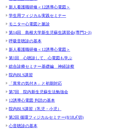
新人看護職研修＜12誘導心電図＞
学生用フィジカル実践セミナー
モニター心電図と脈診
第14回 島根大学新生児蘇生講習会(専門ｺｰｽ)
呼吸音聴診の基本
新人看護職研修＜12誘導心電図＞
第1回 心聴診して、心電図も学ぶ
総合診療セミナー基礎編 神経診察
院内BLS講習
「異常の気付き」と初期対応
第7回 院内新生児蘇生法勉強会
12誘導心電図 判読の基本
院内BLS講習（乳児・小児）
第2回 循環フィジカルセミナー(8/18〆切)
心音聴診の基本