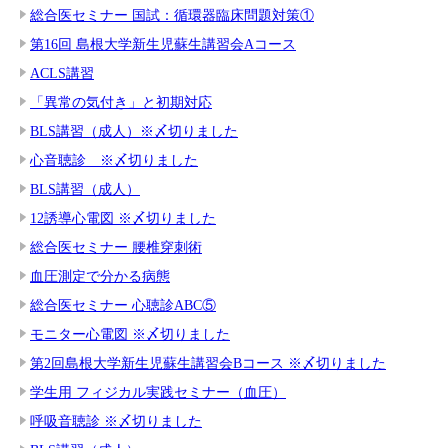
総合医セミナー 国試：循環器臨床問題対策①
第16回 島根大学新生児蘇生講習会Aコース
ACLS講習
「異常の気付き」と初期対応
BLS講習（成人）※〆切りました
心音聴診 ※〆切りました
BLS講習（成人）
12誘導心電図 ※〆切りました
総合医セミナー 腰椎穿刺術
血圧測定で分かる病態
総合医セミナー 心聴診ABC⑤
モニター心電図 ※〆切りました
第2回島根大学新生児蘇生講習会Bコース ※〆切りました
学生用 フィジカル実践セミナー（血圧）
呼吸音聴診 ※〆切りました