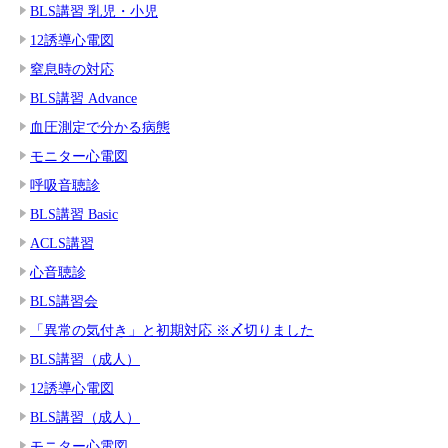
BLS講習 乳児・小児
12誘導心電図
窒息時の対応
BLS講習 Advance
血圧測定で分かる病態
モニター心電図
呼吸音聴診
BLS講習 Basic
ACLS講習
心音聴診
BLS講習会
「異常の気付き」と初期対応 ※〆切りました
BLS講習（成人）
12誘導心電図
BLS講習（成人）
モニター心電図