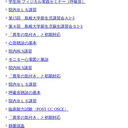
学生用 フィジカル実践セミナー（呼吸音）
院内ＢＬＳ講習
第15回 島根大学新生児講習会Ａｺｰｽ
第４回 島根大学新生児蘇生講習会Ｓｺｰｽ
「異常の気付き」と初期対応
心音聴診の基本
院内BLS講習
モニター心電図と脈診
院内BLS講習
「異常の気付き」と初期対応
院内ＢＬＳ講習
呼吸音聴診の基本
院内ＢＬＳ講習
臨床能力試験〈POST CC OSCE〉
「異常の気付き」と初期対応
静脈採血