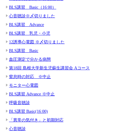
BLS講習 Basic（16:00）
心音聴診※〆切りました
BLS講習 Advance
BLS講習 乳児・小児
12誘導心電図 ※〆切りました
BLS講習 Basic
血圧測定で分かる病態
第18回 島根大学新生児蘇生講習会 Aコース
窒息時の対応 ※中止
モニター心電図
BLS講習 Advance ※中止
呼吸音聴診
BLS講習 Basic(16:00)
「異常の気付き」と初期対応
心音聴診