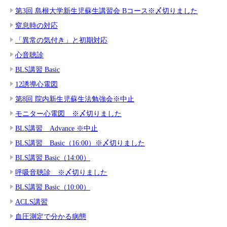
第3回 島根大学新生児蘇生講習会 Bコース※〆切りました
窒息時の対応
「異常の気付き」と初期対応
心音聴診
BLS講習 Basic
12誘導心電図
第8回 院内新生児蘇生法勉強会※中止
モニター心電図 ※〆切りました
BLS講習 Advance ※中止
BLS講習 Basic（16:00）※〆切りました
BLS講習 Basic（14:00）
呼吸音聴診 ※〆切りました
BLS講習 Basic（10:00）
ACLS講習
血圧測定で分かる病態