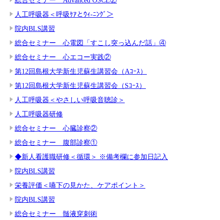
人工呼吸器＜呼吸ｹｱとｳｨ-ﾆﾝｸﾞ＞
院内BLS講習
総合セミナー 心電図「すこし突っ込んだ話」④
総合セミナー 心エコー実践②
第12回島根大学新生児蘇生講習会（Aｺｰｽ）
第12回島根大学新生児蘇生講習会（Sｺｰｽ）
人工呼吸器＜やさしい呼吸音聴診＞
人工呼吸器研修
総合セミナー 心臓診察②
総合セミナー 腹部診察①
◆新人看護職研修＜循環＞ ※備考欄に参加日記入
院内BLS講習
栄養評価＜嚥下の見かた、ケアポイント＞
院内BLS講習
総合セミナー 髄液穿刺術