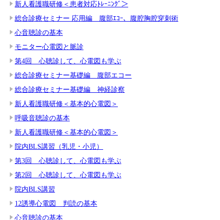
新人看護職研修＜患者対応ﾄﾚｰﾆﾝｸﾞ＞
総合診療セミナー 応用編 腹部ｴｺｰ、腹腔胸腔穿刺術
心音聴診の基本
モニター心電図と脈診
第4回 心聴診して、心電図も学ぶ
総合診療セミナー基礎編 腹部エコー
総合診療セミナー基礎編 神経診察
新人看護職研修＜基本的心電図＞
呼吸音聴診の基本
新人看護職研修＜基本的心電図＞
院内BLS講習（乳児・小児）
第3回 心聴診して、心電図も学ぶ
第2回 心聴診して、心電図も学ぶ
院内BLS講習
12誘導心電図 判読の基本
心音聴診の基本