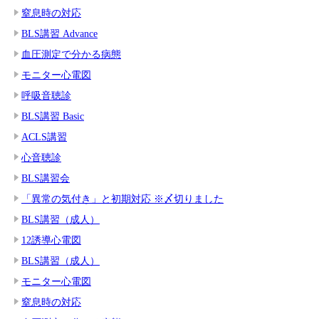
窒息時の対応
BLS講習 Advance
血圧測定で分かる病態
モニター心電図
呼吸音聴診
BLS講習 Basic
ACLS講習
心音聴診
BLS講習会
「異常の気付き」と初期対応 ※〆切りました
BLS講習（成人）
12誘導心電図
BLS講習（成人）
モニター心電図
窒息時の対応