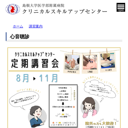
open
ホーム
講習案内
心音聴診