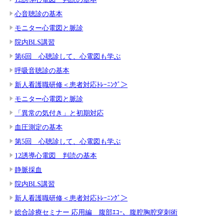
心音聴診の基本
モニター心電図と脈診
院内BLS講習
第6回 心聴診して、心電図も学ぶ
呼吸音聴診の基本
新人看護職研修＜患者対応ﾄﾚｰﾆﾝｸﾞ＞
モニター心電図と脈診
「異常の気付き」と初期対応
血圧測定の基本
第5回 心聴診して、心電図も学ぶ
12誘導心電図 判読の基本
静脈採血
院内BLS講習
新人看護職研修＜患者対応ﾄﾚｰﾆﾝｸﾞ＞
総合診療セミナー 応用編 腹部ｴｺｰ、腹腔胸腔穿刺術