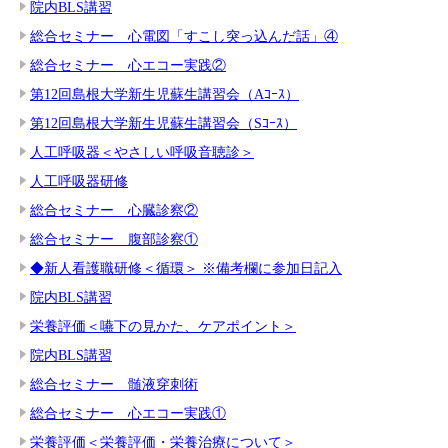
院内BLS講習
総合セミナー 心電図「すこし突っ込んだ話」④
総合セミナー 心エコー実践②
第12回島根大学新生児蘇生講習会（Aｺｰｽ）
第12回島根大学新生児蘇生講習会（Sｺｰｽ）
人工呼吸器＜やさしい呼吸音聴診＞
人工呼吸器研修
総合セミナー 心臓診察②
総合セミナー 腹部診察①
◆新人看護職研修＜循環＞ ※備考欄に参加日記入
院内BLS講習
栄養評価＜嚥下の見かた、ケアポイント＞
院内BLS講習
総合セミナー 髄液穿刺術
総合セミナー 心エコー実践①
栄養評価＜栄養評価・栄養治療について＞