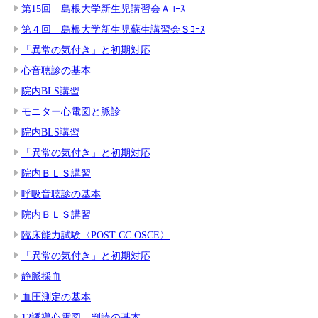
第15回 島根大学新生児講習会Ａｺｰｽ
第４回 島根大学新生児蘇生講習会Ｓｺｰｽ
「異常の気付き」と初期対応
心音聴診の基本
院内BLS講習
モニター心電図と脈診
院内BLS講習
「異常の気付き」と初期対応
院内ＢＬＳ講習
呼吸音聴診の基本
院内ＢＬＳ講習
臨床能力試験〈POST CC OSCE〉
「異常の気付き」と初期対応
静脈採血
血圧測定の基本
12誘導心電図 判読の基本