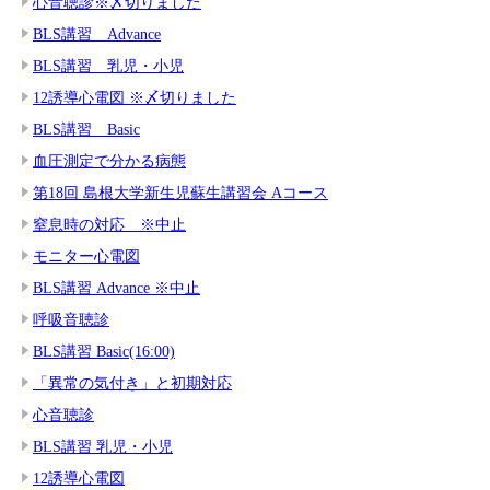
心音聴診※〆切りました
BLS講習 Advance
BLS講習 乳児・小児
12誘導心電図 ※〆切りました
BLS講習 Basic
血圧測定で分かる病態
第18回 島根大学新生児蘇生講習会 Aコース
窒息時の対応 ※中止
モニター心電図
BLS講習 Advance ※中止
呼吸音聴診
BLS講習 Basic(16:00)
「異常の気付き」と初期対応
心音聴診
BLS講習 乳児・小児
12誘導心電図