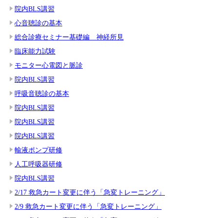
院内BLS講習
心音聴診の基本
総合診療セミナー基礎編 神経所見
臨床能力試験
モニター心電図と脈診
院内BLS講習
呼吸音聴診の基本
院内BLS講習
院内BLS講習
院内BLS講習
輸液ポンプ研修
人工呼吸器研修
院内BLS講習
2/17 救急カート変更に伴う「急変トレーニング」
2/9 救急カート変更に伴う「急変トレーニング」