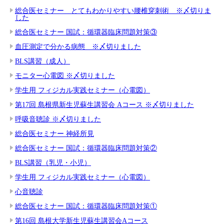
総合医セミナー とてもわかりやすい腰椎穿刺術 ※〆切りま
した
総合医セミナー 国試：循環器臨床問題対策③
血圧測定で分かる病態 ※〆切りました
BLS講習（成人）
モニター心電図 ※〆切りました
学生用 フィジカル実践セミナー（心電図）
第17回 島根県新生児蘇生講習会 Aコース ※〆切りました
呼吸音聴診 ※〆切りました
総合医セミナー 神経所見
総合医セミナー 国試：循環器臨床問題対策②
BLS講習（乳児・小児）
学生用 フィジカル実践セミナー（心電図）
心音聴診
総合医セミナー 国試：循環器臨床問題対策①
第16回 島根大学新生児蘇生講習会Aコース