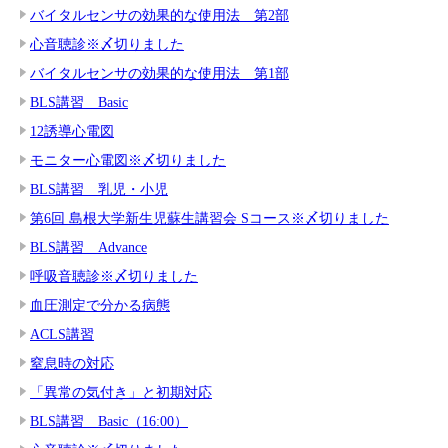
バイタルセンサの効果的な使用法 第2部
心音聴診※〆切りました
バイタルセンサの効果的な使用法 第1部
BLS講習 Basic
12誘導心電図
モニター心電図※〆切りました
BLS講習 乳児・小児
第6回 島根大学新生児蘇生講習会 Sコース※〆切りました
BLS講習 Advance
呼吸音聴診※〆切りました
血圧測定で分かる病態
ACLS講習
窒息時の対応
「異常の気付き」と初期対応
BLS講習 Basic（16:00）