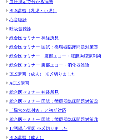
血圧測定で分かる病態
BLS講習（乳児・小児）
心音聴診
呼吸音聴診
総合医セミナー 神経所見
総合医セミナー 国試：循環器臨床問題対策⑥
総合医セミナー 腹部エコー・腹腔胸腔穿刺術
総合医セミナー 腹部エコー・消化器雑論
BLS講習（成人） ※〆切りました
ACLS講習
総合医セミナー 神経所見
総合医セミナー 国試：循環器臨床問題対策⑤
「異常の気付き」と初期対応
総合医セミナー 国試：循環器臨床問題対策④
12誘導心電図 ※〆切りました
BLS講習（成人）