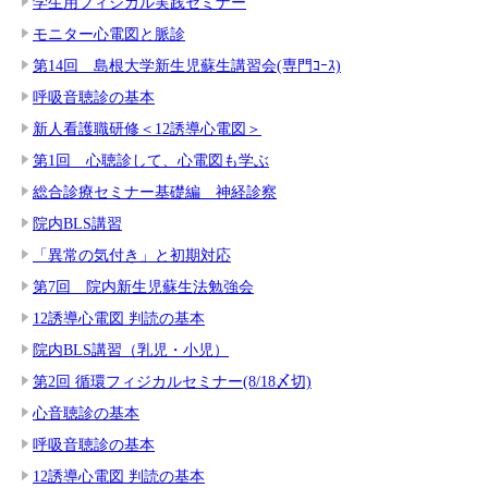
学生用フィジカル実践セミナー
モニター心電図と脈診
第14回 島根大学新生児蘇生講習会(専門ｺｰｽ)
呼吸音聴診の基本
新人看護職研修＜12誘導心電図＞
第1回 心聴診して、心電図も学ぶ
総合診療セミナー基礎編 神経診察
院内BLS講習
「異常の気付き」と初期対応
第7回 院内新生児蘇生法勉強会
12誘導心電図 判読の基本
院内BLS講習（乳児・小児）
第2回 循環フィジカルセミナー(8/18〆切)
心音聴診の基本
呼吸音聴診の基本
12誘導心電図 判読の基本