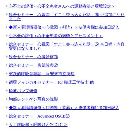
心不全の評価＜心不全患者さんへの運動療法と環境設定＞
総合セミナー 心電図「すこし突っ込んだ話」⑥ ※追加になり
ました
◆新人看護職研修＜心電図（判読）＞※備考欄に参加日記入
心不全の評価＜心不全患者の病態とアセスメント＞
総合セミナー 心電図「すこし突っ込んだ話」⑤ ※日程・内容
変更になりました
総合セミナー 心臓診察③
総合セミナー 腹部診察②
実践的呼吸音聴診 in 安来市立病院
循環フィジカルセミナー for 臨床工学技士 他
輸液ポンプ研修
胸部レントゲン写真の読影
◆新人看護職研修＜12誘導（装着）＞※備考欄に参加日記入
総合セミナー Advanced OSCE②
人工呼吸器＜呼吸ｹｱとｳｨ-ﾆﾝｸﾞ＞