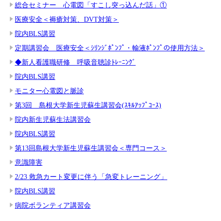
総合セミナー 心電図「すこし突っ込んだ話」①
医療安全＜褥瘡対策、DVT対策＞
院内BLS講習
定期講習会 医療安全＜ｼﾘﾝｼﾞﾎﾟﾝﾌﾟ・輸液ﾎﾟﾝﾌﾟの使用方法＞
◆新人看護職研修 呼吸音聴診ﾄﾚｰﾆﾝｸﾞ
院内BLS講習
モニター心電図と脈診
第3回 島根大学新生児蘇生講習会(ｽｷﾙｱｯﾌﾟｺｰｽ)
院内新生児蘇生法講習会
院内BLS講習
第13回島根大学新生児蘇生講習会＜専門コース＞
意識障害
2/23 救急カート変更に伴う「急変トレーニング」
院内BLS講習
病院ボランティア講習会