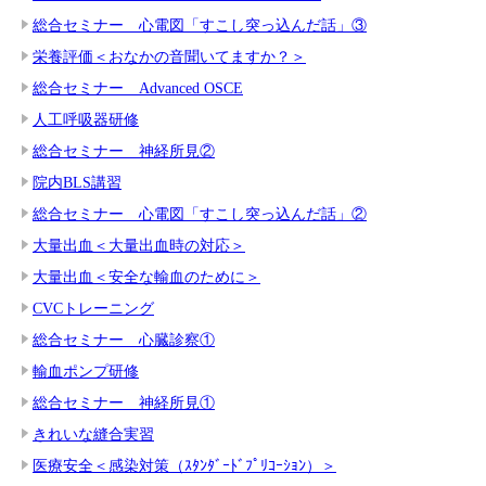
総合セミナー 心電図「すこし突っ込んだ話」③
栄養評価＜おなかの音聞いてますか？＞
総合セミナー Advanced OSCE
人工呼吸器研修
総合セミナー 神経所見②
院内BLS講習
総合セミナー 心電図「すこし突っ込んだ話」②
大量出血＜大量出血時の対応＞
大量出血＜安全な輸血のために＞
CVCトレーニング
総合セミナー 心臓診察①
輸血ポンプ研修
総合セミナー 神経所見①
きれいな縫合実習
医療安全＜感染対策（ｽﾀﾝﾀﾞｰﾄﾞﾌﾟﾘｺｰｼｮﾝ）＞