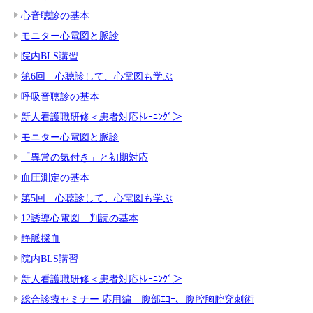
心音聴診の基本
モニター心電図と脈診
院内BLS講習
第6回 心聴診して、心電図も学ぶ
呼吸音聴診の基本
新人看護職研修＜患者対応ﾄﾚｰﾆﾝｸﾞ＞
モニター心電図と脈診
「異常の気付き」と初期対応
血圧測定の基本
第5回 心聴診して、心電図も学ぶ
12誘導心電図 判読の基本
静脈採血
院内BLS講習
新人看護職研修＜患者対応ﾄﾚｰﾆﾝｸﾞ＞
総合診療セミナー 応用編 腹部ｴｺｰ、腹腔胸腔穿刺術