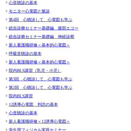
心音聴診の基本
モニター心電図と脈診
第4回 心聴診して、心電図も学ぶ
総合診療セミナー基礎編 腹部エコー
総合診療セミナー基礎編 神経診察
新人看護職研修＜基本的心電図＞
呼吸音聴診の基本
新人看護職研修＜基本的心電図＞
院内BLS講習（乳児・小児）
第3回 心聴診して、心電図も学ぶ
第2回 心聴診して、心電図も学ぶ
院内BLS講習
12誘導心電図 判読の基本
心音聴診の基本
新人看護職研修＜12誘導心電図＞
学生用フィジカル実践セミナー