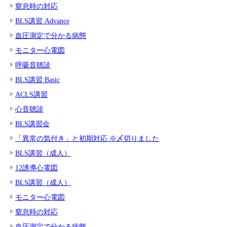
窒息時の対応
BLS講習 Advance
血圧測定で分かる病態
モニター心電図
呼吸音聴診
BLS講習 Basic
ACLS講習
心音聴診
BLS講習会
「異常の気付き」と初期対応 ※〆切りました
BLS講習（成人）
12誘導心電図
BLS講習（成人）
モニター心電図
窒息時の対応
血圧測定で分かる病態