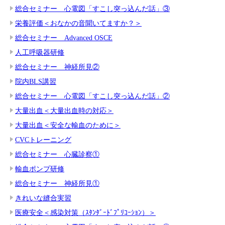
総合セミナー 心電図「すこし突っ込んだ話」③
栄養評価＜おなかの音聞いてますか？＞
総合セミナー Advanced OSCE
人工呼吸器研修
総合セミナー 神経所見②
院内BLS講習
総合セミナー 心電図「すこし突っ込んだ話」②
大量出血＜大量出血時の対応＞
大量出血＜安全な輸血のために＞
CVCトレーニング
総合セミナー 心臓診察①
輸血ポンプ研修
総合セミナー 神経所見①
きれいな縫合実習
医療安全＜感染対策（ｽﾀﾝﾀﾞｰﾄﾞﾌﾟﾘｺｰｼｮﾝ）＞