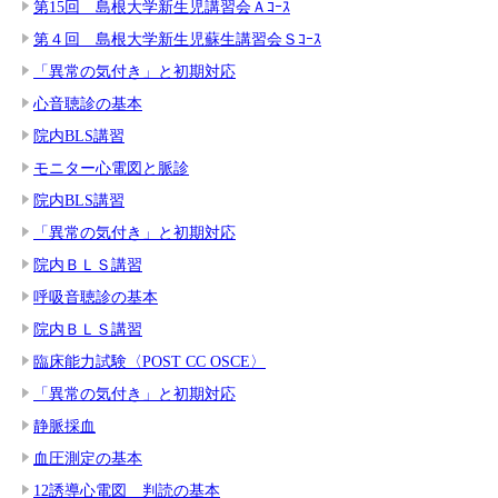
第15回 島根大学新生児講習会Ａｺｰｽ
第４回 島根大学新生児蘇生講習会Ｓｺｰｽ
「異常の気付き」と初期対応
心音聴診の基本
院内BLS講習
モニター心電図と脈診
院内BLS講習
「異常の気付き」と初期対応
院内ＢＬＳ講習
呼吸音聴診の基本
院内ＢＬＳ講習
臨床能力試験〈POST CC OSCE〉
「異常の気付き」と初期対応
静脈採血
血圧測定の基本
12誘導心電図 判読の基本