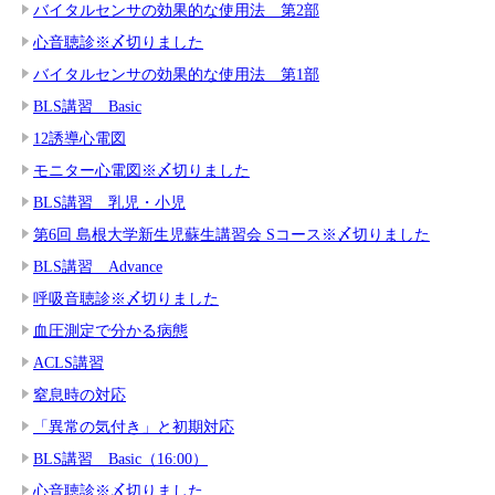
バイタルセンサの効果的な使用法 第2部
心音聴診※〆切りました
バイタルセンサの効果的な使用法 第1部
BLS講習 Basic
12誘導心電図
モニター心電図※〆切りました
BLS講習 乳児・小児
第6回 島根大学新生児蘇生講習会 Sコース※〆切りました
BLS講習 Advance
呼吸音聴診※〆切りました
血圧測定で分かる病態
ACLS講習
窒息時の対応
「異常の気付き」と初期対応
BLS講習 Basic（16:00）
心音聴診※〆切りました