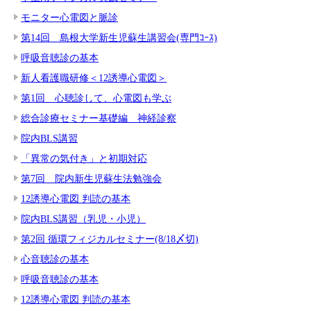
モニター心電図と脈診
第14回 島根大学新生児蘇生講習会(専門ｺｰｽ)
呼吸音聴診の基本
新人看護職研修＜12誘導心電図＞
第1回 心聴診して、心電図も学ぶ
総合診療セミナー基礎編 神経診察
院内BLS講習
「異常の気付き」と初期対応
第7回 院内新生児蘇生法勉強会
12誘導心電図 判読の基本
院内BLS講習（乳児・小児）
第2回 循環フィジカルセミナー(8/18〆切)
心音聴診の基本
呼吸音聴診の基本
12誘導心電図 判読の基本