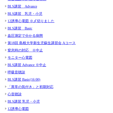
BLS講習 Advance
BLS講習 乳児・小児
12誘導心電図 ※〆切りました
BLS講習 Basic
血圧測定で分かる病態
第18回 島根大学新生児蘇生講習会 Aコース
窒息時の対応 ※中止
モニター心電図
BLS講習 Advance ※中止
呼吸音聴診
BLS講習 Basic(16:00)
「異常の気付き」と初期対応
心音聴診
BLS講習 乳児・小児
12誘導心電図