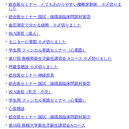
総合医セミナー とてもわかりやすい腰椎穿刺術 ※〆切りま
した
総合医セミナー 国試：循環器臨床問題対策③
血圧測定で分かる病態 ※〆切りました
BLS講習（成人）
モニター心電図 ※〆切りました
学生用 フィジカル実践セミナー（心電図）
第17回 島根県新生児蘇生講習会 Aコース ※〆切りました
呼吸音聴診 ※〆切りました
総合医セミナー 神経所見
総合医セミナー 国試：循環器臨床問題対策②
BLS講習（乳児・小児）
学生用 フィジカル実践セミナー（心電図）
心音聴診
総合医セミナー 国試：循環器臨床問題対策①
第16回 島根大学新生児蘇生講習会Aコース