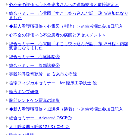
心不全の評価＜心不全患者さんへの運動療法と環境設定＞
総合セミナー 心電図「すこし突っ込んだ話」⑥ ※追加になり
ました
◆新人看護職研修＜心電図（判読）＞※備考欄に参加日記入
心不全の評価＜心不全患者の病態とアセスメント＞
総合セミナー 心電図「すこし突っ込んだ話」⑤ ※日程・内容
変更になりました
総合セミナー 心臓診察③
総合セミナー 腹部診察②
実践的呼吸音聴診 in 安来市立病院
循環フィジカルセミナー for 臨床工学技士 他
輸液ポンプ研修
胸部レントゲン写真の読影
◆新人看護職研修＜12誘導（装着）＞※備考欄に参加日記入
総合セミナー Advanced OSCE②
人工呼吸器＜呼吸ｹｱとｳｨ-ﾆﾝｸﾞ＞