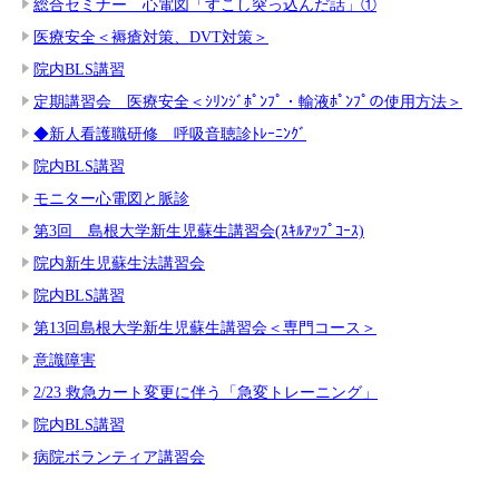
総合セミナー 心電図「すこし突っ込んだ話」①
医療安全＜褥瘡対策、DVT対策＞
院内BLS講習
定期講習会 医療安全＜ｼﾘﾝｼﾞﾎﾟﾝﾌﾟ・輸液ﾎﾟﾝﾌﾟの使用方法＞
◆新人看護職研修 呼吸音聴診ﾄﾚｰﾆﾝｸﾞ
院内BLS講習
モニター心電図と脈診
第3回 島根大学新生児蘇生講習会(ｽｷﾙｱｯﾌﾟｺｰｽ)
院内新生児蘇生法講習会
院内BLS講習
第13回島根大学新生児蘇生講習会＜専門コース＞
意識障害
2/23 救急カート変更に伴う「急変トレーニング」
院内BLS講習
病院ボランティア講習会