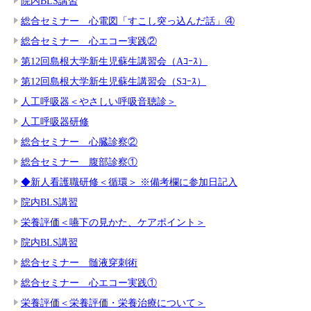
院内BLS講習
総合セミナー 心電図「すこし突っ込んだ話」④
総合セミナー 心エコー実践②
第12回島根大学新生児蘇生講習会（Aｺｰｽ）
第12回島根大学新生児蘇生講習会（Sｺｰｽ）
人工呼吸器＜やさしい呼吸音聴診＞
人工呼吸器研修
総合セミナー 心臓診察②
総合セミナー 腹部診察①
◆新人看護職研修＜循環＞ ※備考欄に参加日記入
院内BLS講習
栄養評価＜嚥下の見かた、ケアポイント＞
院内BLS講習
総合セミナー 髄液穿刺術
総合セミナー 心エコー実践①
栄養評価＜栄養評価・栄養治療について＞