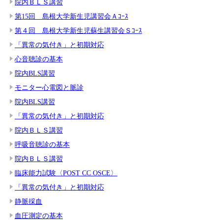
院内ＢＬＳ講習
第15回 島根大学新生児講習会Ａｺｰｽ
第４回 島根大学新生児蘇生講習会Ｓｺｰｽ
「異常の気付き」と初期対応
心音聴診の基本
院内BLS講習
モニター心電図と脈診
院内BLS講習
「異常の気付き」と初期対応
院内ＢＬＳ講習
呼吸音聴診の基本
院内ＢＬＳ講習
臨床能力試験〈POST CC OSCE〉
「異常の気付き」と初期対応
静脈採血
血圧測定の基本