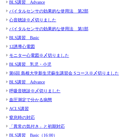
BLS講習 Advance
バイタルセンサの効果的な使用法 第2部
心音聴診※〆切りました
バイタルセンサの効果的な使用法 第1部
BLS講習 Basic
12誘導心電図
モニター心電図※〆切りました
BLS講習 乳児・小児
第6回 島根大学新生児蘇生講習会 Sコース※〆切りました
BLS講習 Advance
呼吸音聴診※〆切りました
血圧測定で分かる病態
ACLS講習
窒息時の対応
「異常の気付き」と初期対応
BLS講習 Basic（16:00）