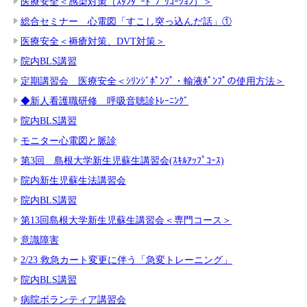
医療安全＜感染対策（ｽﾀﾝﾀﾞｰﾄﾞﾌﾟﾘｺｰｼｮﾝ）＞
総合セミナー 心電図「すこし突っ込んだ話」①
医療安全＜褥瘡対策、DVT対策＞
院内BLS講習
定期講習会 医療安全＜ｼﾘﾝｼﾞﾎﾟﾝﾌﾟ・輸液ﾎﾟﾝﾌﾟの使用方法＞
◆新人看護職研修 呼吸音聴診ﾄﾚｰﾆﾝｸﾞ
院内BLS講習
モニター心電図と脈診
第3回 島根大学新生児蘇生講習会(ｽｷﾙｱｯﾌﾟｺｰｽ)
院内新生児蘇生法講習会
院内BLS講習
第13回島根大学新生児蘇生講習会＜専門コース＞
意識障害
2/23 救急カート変更に伴う「急変トレーニング」
院内BLS講習
病院ボランティア講習会