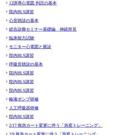
12誘導心電図 判読の基本
院内BLS講習
心音聴診の基本
総合診療セミナー基礎編 神経所見
臨床能力試験
モニター心電図と脈診
院内BLS講習
呼吸音聴診の基本
院内BLS講習
院内BLS講習
院内BLS講習
輸液ポンプ研修
人工呼吸器研修
院内BLS講習
2/17 救急カート変更に伴う「急変トレーニング」
2/9 救急カート変更に伴う「急変トレーニング」