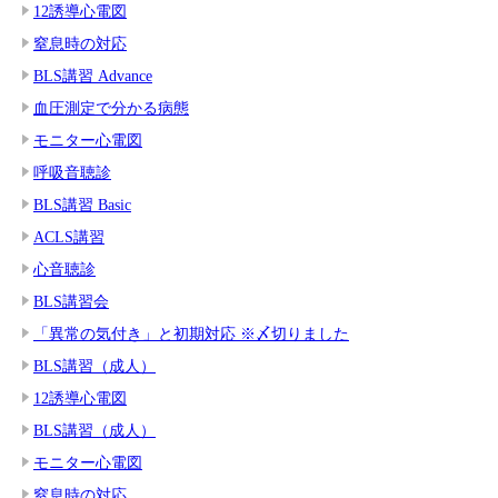
12誘導心電図
窒息時の対応
BLS講習 Advance
血圧測定で分かる病態
モニター心電図
呼吸音聴診
BLS講習 Basic
ACLS講習
心音聴診
BLS講習会
「異常の気付き」と初期対応 ※〆切りました
BLS講習（成人）
12誘導心電図
BLS講習（成人）
モニター心電図
窒息時の対応