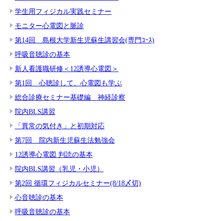
学生用フィジカル実践セミナー
モニター心電図と脈診
第14回 島根大学新生児蘇生講習会(専門ｺｰｽ)
呼吸音聴診の基本
新人看護職研修＜12誘導心電図＞
第1回 心聴診して、心電図も学ぶ
総合診療セミナー基礎編 神経診察
院内BLS講習
「異常の気付き」と初期対応
第7回 院内新生児蘇生法勉強会
12誘導心電図 判読の基本
院内BLS講習（乳児・小児）
第2回 循環フィジカルセミナー(8/18〆切)
心音聴診の基本
呼吸音聴診の基本