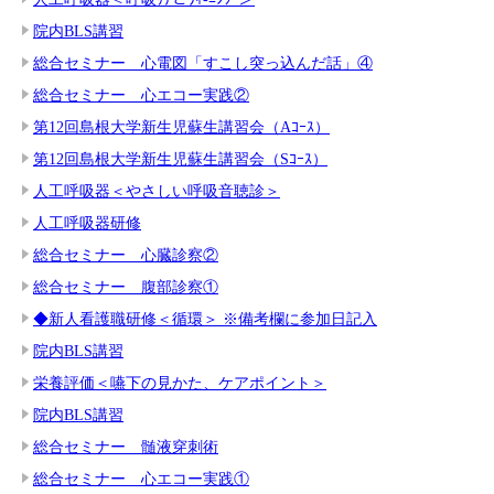
院内BLS講習
総合セミナー 心電図「すこし突っ込んだ話」④
総合セミナー 心エコー実践②
第12回島根大学新生児蘇生講習会（Aｺｰｽ）
第12回島根大学新生児蘇生講習会（Sｺｰｽ）
人工呼吸器＜やさしい呼吸音聴診＞
人工呼吸器研修
総合セミナー 心臓診察②
総合セミナー 腹部診察①
◆新人看護職研修＜循環＞ ※備考欄に参加日記入
院内BLS講習
栄養評価＜嚥下の見かた、ケアポイント＞
院内BLS講習
総合セミナー 髄液穿刺術
総合セミナー 心エコー実践①