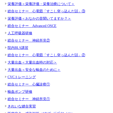
栄養評価＜栄養評価・栄養治療について＞
総合セミナー 心電図「すこし突っ込んだ話」③
栄養評価＜おなかの音聞いてますか？＞
総合セミナー Advanced OSCE
人工呼吸器研修
総合セミナー 神経所見②
院内BLS講習
総合セミナー 心電図「すこし突っ込んだ話」②
大量出血＜大量出血時の対応＞
大量出血＜安全な輸血のために＞
CVCトレーニング
総合セミナー 心臓診察①
輸血ポンプ研修
総合セミナー 神経所見①
きれいな縫合実習