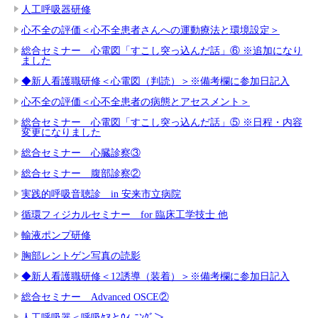
人工呼吸器研修
心不全の評価＜心不全患者さんへの運動療法と環境設定＞
総合セミナー 心電図「すこし突っ込んだ話」⑥ ※追加になり
ました
◆新人看護職研修＜心電図（判読）＞※備考欄に参加日記入
心不全の評価＜心不全患者の病態とアセスメント＞
総合セミナー 心電図「すこし突っ込んだ話」⑤ ※日程・内容
変更になりました
総合セミナー 心臓診察③
総合セミナー 腹部診察②
実践的呼吸音聴診 in 安来市立病院
循環フィジカルセミナー for 臨床工学技士 他
輸液ポンプ研修
胸部レントゲン写真の読影
◆新人看護職研修＜12誘導（装着）＞※備考欄に参加日記入
総合セミナー Advanced OSCE②
人工呼吸器＜呼吸ｹｱとｳｨ-ﾆﾝｸﾞ＞