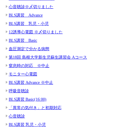
心音聴診※〆切りました
BLS講習 Advance
BLS講習 乳児・小児
12誘導心電図 ※〆切りました
BLS講習 Basic
血圧測定で分かる病態
第18回 島根大学新生児蘇生講習会 Aコース
窒息時の対応 ※中止
モニター心電図
BLS講習 Advance ※中止
呼吸音聴診
BLS講習 Basic(16:00)
「異常の気付き」と初期対応
心音聴診
BLS講習 乳児・小児