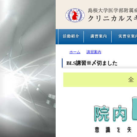
ホーム
講習案内
BLS講習※〆切ました