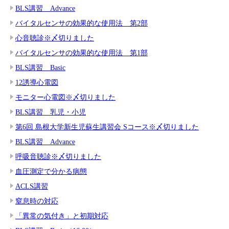
BLS講習 Advance
バイタルセンサの効果的な使用法 第2部
心音聴診※〆切りました
バイタルセンサの効果的な使用法 第1部
BLS講習 Basic
12誘導心電図
モニター心電図※〆切りました
BLS講習 乳児・小児
第6回 島根大学新生児蘇生講習会 Sコース※〆切りました
BLS講習 Advance
呼吸音聴診※〆切りました
血圧測定で分かる病態
ACLS講習
窒息時の対応
「異常の気付き」と初期対応