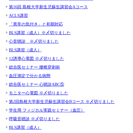
第16回 島根大学新生児蘇生講習会Aコース
ACLS講習
「異常の気付き」と初期対応
BLS講習（成人）※〆切りました
心音聴診 ※〆切りました
BLS講習（成人）
12誘導心電図 ※〆切りました
総合医セミナー 腰椎穿刺術
血圧測定で分かる病態
総合医セミナー 心聴診ABC⑤
モニター心電図 ※〆切りました
第2回島根大学新生児蘇生講習会Bコース ※〆切りました
学生用 フィジカル実践セミナー（血圧）
呼吸音聴診 ※〆切りました
BLS講習（成人）