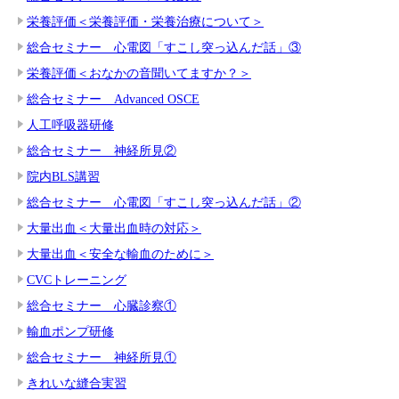
栄養評価＜栄養評価・栄養治療について＞
総合セミナー 心電図「すこし突っ込んだ話」③
栄養評価＜おなかの音聞いてますか？＞
総合セミナー Advanced OSCE
人工呼吸器研修
総合セミナー 神経所見②
院内BLS講習
総合セミナー 心電図「すこし突っ込んだ話」②
大量出血＜大量出血時の対応＞
大量出血＜安全な輸血のために＞
CVCトレーニング
総合セミナー 心臓診察①
輸血ポンプ研修
総合セミナー 神経所見①
きれいな縫合実習