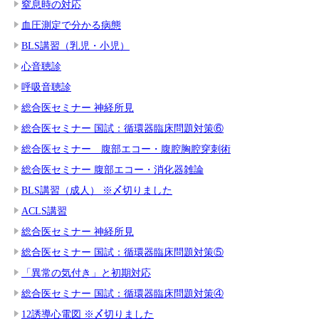
窒息時の対応
血圧測定で分かる病態
BLS講習（乳児・小児）
心音聴診
呼吸音聴診
総合医セミナー 神経所見
総合医セミナー 国試：循環器臨床問題対策⑥
総合医セミナー 腹部エコー・腹腔胸腔穿刺術
総合医セミナー 腹部エコー・消化器雑論
BLS講習（成人） ※〆切りました
ACLS講習
総合医セミナー 神経所見
総合医セミナー 国試：循環器臨床問題対策⑤
「異常の気付き」と初期対応
総合医セミナー 国試：循環器臨床問題対策④
12誘導心電図 ※〆切りました