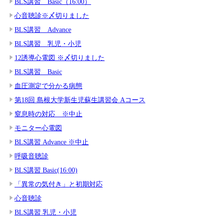
BLS講習 Basic（16:00）
心音聴診※〆切りました
BLS講習 Advance
BLS講習 乳児・小児
12誘導心電図 ※〆切りました
BLS講習 Basic
血圧測定で分かる病態
第18回 島根大学新生児蘇生講習会 Aコース
窒息時の対応 ※中止
モニター心電図
BLS講習 Advance ※中止
呼吸音聴診
BLS講習 Basic(16:00)
「異常の気付き」と初期対応
心音聴診
BLS講習 乳児・小児