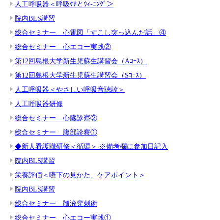
人工呼吸器＜呼吸ｹｱとｳｨ-ﾆﾝｸﾞ＞
院内BLS講習
総合セミナー 心電図「すこし突っ込んだ話」④
総合セミナー 心エコー実践②
第12回島根大学新生児蘇生講習会（Aｺｰｽ）
第12回島根大学新生児蘇生講習会（Sｺｰｽ）
人工呼吸器＜やさしい呼吸音聴診＞
人工呼吸器研修
総合セミナー 心臓診察②
総合セミナー 腹部診察①
◆新人看護職研修＜循環＞ ※備考欄に参加日記入
院内BLS講習
栄養評価＜嚥下の見かた、ケアポイント＞
院内BLS講習
総合セミナー 髄液穿刺術
総合セミナー 心エコー実践①