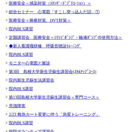
医療安全＜感染対策（ｽﾀﾝﾀﾞｰﾄﾞﾌﾟﾘｺｰｼｮﾝ）＞
総合セミナー 心電図「すこし突っ込んだ話」①
医療安全＜褥瘡対策、DVT対策＞
院内BLS講習
定期講習会 医療安全＜ｼﾘﾝｼﾞﾎﾟﾝﾌﾟ・輸液ﾎﾟﾝﾌﾟの使用方法＞
◆新人看護職研修 呼吸音聴診ﾄﾚｰﾆﾝｸﾞ
院内BLS講習
モニター心電図と脈診
第3回 島根大学新生児蘇生講習会(ｽｷﾙｱｯﾌﾟｺｰｽ)
院内新生児蘇生法講習会
院内BLS講習
第13回島根大学新生児蘇生講習会＜専門コース＞
意識障害
2/23 救急カート変更に伴う「急変トレーニング」
院内BLS講習
病院ボランティア講習会