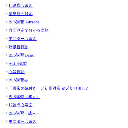
12誘導心電図
窒息時の対応
BLS講習 Advance
血圧測定で分かる病態
モニター心電図
呼吸音聴診
BLS講習 Basic
ACLS講習
心音聴診
BLS講習会
「異常の気付き」と初期対応 ※〆切りました
BLS講習（成人）
12誘導心電図
BLS講習（成人）
モニター心電図