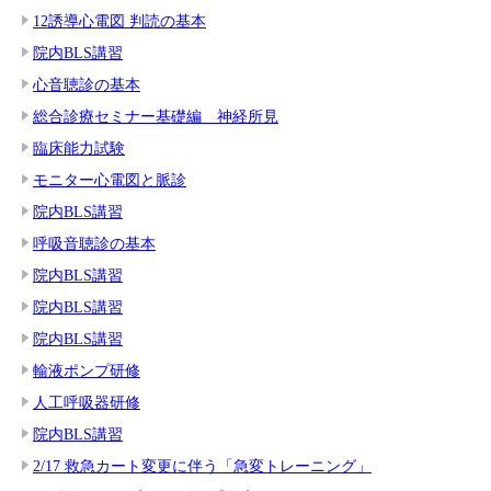
12誘導心電図 判読の基本
院内BLS講習
心音聴診の基本
総合診療セミナー基礎編 神経所見
臨床能力試験
モニター心電図と脈診
院内BLS講習
呼吸音聴診の基本
院内BLS講習
院内BLS講習
院内BLS講習
輸液ポンプ研修
人工呼吸器研修
院内BLS講習
2/17 救急カート変更に伴う「急変トレーニング」