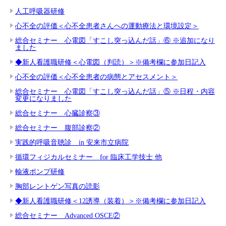
人工呼吸器研修
心不全の評価＜心不全患者さんへの運動療法と環境設定＞
総合セミナー 心電図「すこし突っ込んだ話」⑥ ※追加になり
ました
◆新人看護職研修＜心電図（判読）＞※備考欄に参加日記入
心不全の評価＜心不全患者の病態とアセスメント＞
総合セミナー 心電図「すこし突っ込んだ話」⑤ ※日程・内容
変更になりました
総合セミナー 心臓診察③
総合セミナー 腹部診察②
実践的呼吸音聴診 in 安来市立病院
循環フィジカルセミナー for 臨床工学技士 他
輸液ポンプ研修
胸部レントゲン写真の読影
◆新人看護職研修＜12誘導（装着）＞※備考欄に参加日記入
総合セミナー Advanced OSCE②