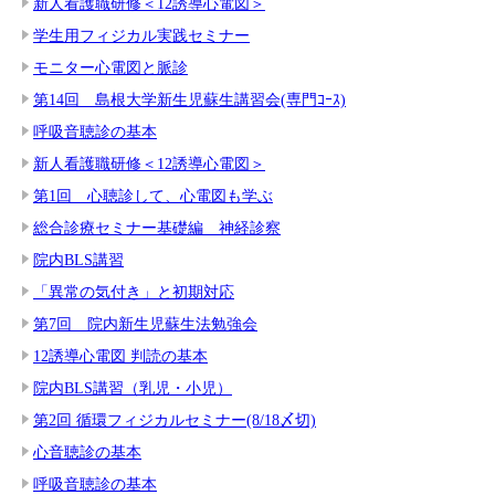
新人看護職研修＜12誘導心電図＞
学生用フィジカル実践セミナー
モニター心電図と脈診
第14回 島根大学新生児蘇生講習会(専門ｺｰｽ)
呼吸音聴診の基本
新人看護職研修＜12誘導心電図＞
第1回 心聴診して、心電図も学ぶ
総合診療セミナー基礎編 神経診察
院内BLS講習
「異常の気付き」と初期対応
第7回 院内新生児蘇生法勉強会
12誘導心電図 判読の基本
院内BLS講習（乳児・小児）
第2回 循環フィジカルセミナー(8/18〆切)
心音聴診の基本
呼吸音聴診の基本