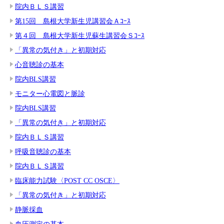
院内ＢＬＳ講習
第15回 島根大学新生児講習会Ａｺｰｽ
第４回 島根大学新生児蘇生講習会Ｓｺｰｽ
「異常の気付き」と初期対応
心音聴診の基本
院内BLS講習
モニター心電図と脈診
院内BLS講習
「異常の気付き」と初期対応
院内ＢＬＳ講習
呼吸音聴診の基本
院内ＢＬＳ講習
臨床能力試験〈POST CC OSCE〉
「異常の気付き」と初期対応
静脈採血
血圧測定の基本