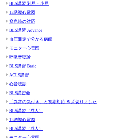
BLS講習 乳児・小児
12誘導心電図
窒息時の対応
BLS講習 Advance
血圧測定で分かる病態
モニター心電図
呼吸音聴診
BLS講習 Basic
ACLS講習
心音聴診
BLS講習会
「異常の気付き」と初期対応 ※〆切りました
BLS講習（成人）
12誘導心電図
BLS講習（成人）
モニター心電図