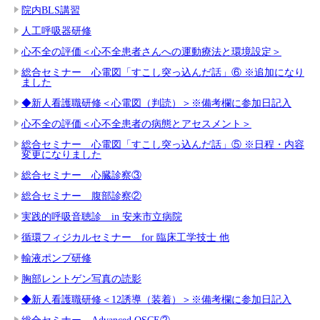
院内BLS講習
人工呼吸器研修
心不全の評価＜心不全患者さんへの運動療法と環境設定＞
総合セミナー 心電図「すこし突っ込んだ話」⑥ ※追加になり
ました
◆新人看護職研修＜心電図（判読）＞※備考欄に参加日記入
心不全の評価＜心不全患者の病態とアセスメント＞
総合セミナー 心電図「すこし突っ込んだ話」⑤ ※日程・内容
変更になりました
総合セミナー 心臓診察③
総合セミナー 腹部診察②
実践的呼吸音聴診 in 安来市立病院
循環フィジカルセミナー for 臨床工学技士 他
輸液ポンプ研修
胸部レントゲン写真の読影
◆新人看護職研修＜12誘導（装着）＞※備考欄に参加日記入
総合セミナー Advanced OSCE②