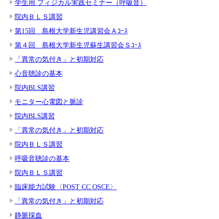
学生用 フィジカル実践セミナー（呼吸音）
院内ＢＬＳ講習
第15回 島根大学新生児講習会Ａｺｰｽ
第４回 島根大学新生児蘇生講習会Ｓｺｰｽ
「異常の気付き」と初期対応
心音聴診の基本
院内BLS講習
モニター心電図と脈診
院内BLS講習
「異常の気付き」と初期対応
院内ＢＬＳ講習
呼吸音聴診の基本
院内ＢＬＳ講習
臨床能力試験〈POST CC OSCE〉
「異常の気付き」と初期対応
静脈採血