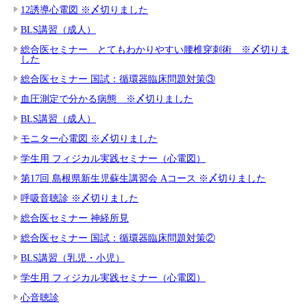
12誘導心電図 ※〆切りました
BLS講習（成人）
総合医セミナー とてもわかりやすい腰椎穿刺術 ※〆切りま
した
総合医セミナー 国試：循環器臨床問題対策③
血圧測定で分かる病態 ※〆切りました
BLS講習（成人）
モニター心電図 ※〆切りました
学生用 フィジカル実践セミナー（心電図）
第17回 島根県新生児蘇生講習会 Aコース ※〆切りました
呼吸音聴診 ※〆切りました
総合医セミナー 神経所見
総合医セミナー 国試：循環器臨床問題対策②
BLS講習（乳児・小児）
学生用 フィジカル実践セミナー（心電図）
心音聴診