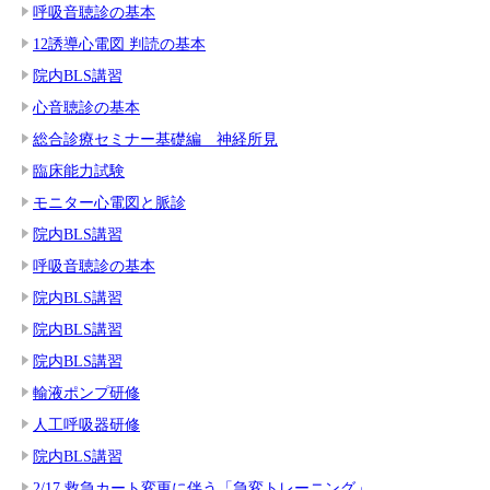
呼吸音聴診の基本
12誘導心電図 判読の基本
院内BLS講習
心音聴診の基本
総合診療セミナー基礎編 神経所見
臨床能力試験
モニター心電図と脈診
院内BLS講習
呼吸音聴診の基本
院内BLS講習
院内BLS講習
院内BLS講習
輸液ポンプ研修
人工呼吸器研修
院内BLS講習
2/17 救急カート変更に伴う「急変トレーニング」