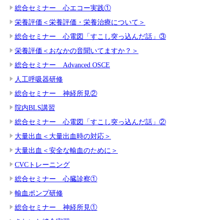
総合セミナー 心エコー実践①
栄養評価＜栄養評価・栄養治療について＞
総合セミナー 心電図「すこし突っ込んだ話」③
栄養評価＜おなかの音聞いてますか？＞
総合セミナー Advanced OSCE
人工呼吸器研修
総合セミナー 神経所見②
院内BLS講習
総合セミナー 心電図「すこし突っ込んだ話」②
大量出血＜大量出血時の対応＞
大量出血＜安全な輸血のために＞
CVCトレーニング
総合セミナー 心臓診察①
輸血ポンプ研修
総合セミナー 神経所見①