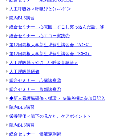
人工呼吸器＜呼吸ｹｱとｳｨ-ﾆﾝｸﾞ＞
院内BLS講習
総合セミナー 心電図「すこし突っ込んだ話」④
総合セミナー 心エコー実践②
第12回島根大学新生児蘇生講習会（Aｺｰｽ）
第12回島根大学新生児蘇生講習会（Sｺｰｽ）
人工呼吸器＜やさしい呼吸音聴診＞
人工呼吸器研修
総合セミナー 心臓診察②
総合セミナー 腹部診察①
◆新人看護職研修＜循環＞ ※備考欄に参加日記入
院内BLS講習
栄養評価＜嚥下の見かた、ケアポイント＞
院内BLS講習
総合セミナー 髄液穿刺術