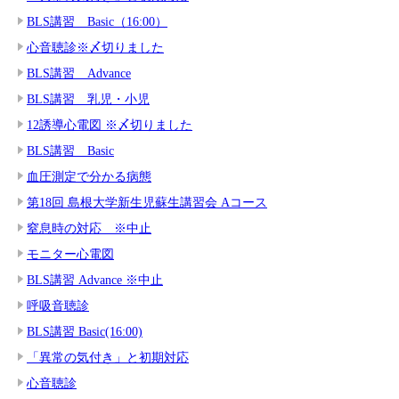
BLS講習 Basic（16:00）
心音聴診※〆切りました
BLS講習 Advance
BLS講習 乳児・小児
12誘導心電図 ※〆切りました
BLS講習 Basic
血圧測定で分かる病態
第18回 島根大学新生児蘇生講習会 Aコース
窒息時の対応 ※中止
モニター心電図
BLS講習 Advance ※中止
呼吸音聴診
BLS講習 Basic(16:00)
「異常の気付き」と初期対応
心音聴診