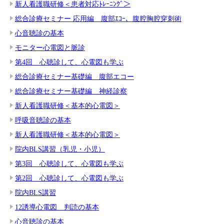
新人看護職研修＜患者対応ﾄﾚｰﾆﾝｸﾞ＞
総合診療セミナー 応用編 腹部ｴｺｰ、腹腔胸腔穿刺術
心音聴診の基本
モニター心電図と脈診
第4回 心聴診して、心電図も学ぶ
総合診療セミナー基礎編 腹部エコー
総合診療セミナー基礎編 神経診察
新人看護職研修＜基本的心電図＞
呼吸音聴診の基本
新人看護職研修＜基本的心電図＞
院内BLS講習（乳児・小児）
第3回 心聴診して、心電図も学ぶ
第2回 心聴診して、心電図も学ぶ
院内BLS講習
12誘導心電図 判読の基本
心音聴診の基本