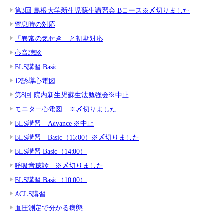
第3回 島根大学新生児蘇生講習会 Bコース※〆切りました
窒息時の対応
「異常の気付き」と初期対応
心音聴診
BLS講習 Basic
12誘導心電図
第8回 院内新生児蘇生法勉強会※中止
モニター心電図 ※〆切りました
BLS講習 Advance ※中止
BLS講習 Basic（16:00）※〆切りました
BLS講習 Basic（14:00）
呼吸音聴診 ※〆切りました
BLS講習 Basic（10:00）
ACLS講習
血圧測定で分かる病態