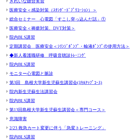
きれいな縫合実習
医療安全＜感染対策（ｽﾀﾝﾀﾞｰﾄﾞﾌﾟﾘｺｰｼｮﾝ）＞
総合セミナー 心電図「すこし突っ込んだ話」①
医療安全＜褥瘡対策、DVT対策＞
院内BLS講習
定期講習会 医療安全＜ｼﾘﾝｼﾞﾎﾟﾝﾌﾟ・輸液ﾎﾟﾝﾌﾟの使用方法＞
◆新人看護職研修 呼吸音聴診ﾄﾚｰﾆﾝｸﾞ
院内BLS講習
モニター心電図と脈診
第3回 島根大学新生児蘇生講習会(ｽｷﾙｱｯﾌﾟｺｰｽ)
院内新生児蘇生法講習会
院内BLS講習
第13回島根大学新生児蘇生講習会＜専門コース＞
意識障害
2/23 救急カート変更に伴う「急変トレーニング」
院内BLS講習