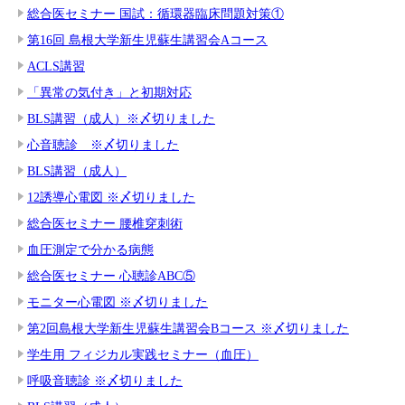
総合医セミナー 国試：循環器臨床問題対策①
第16回 島根大学新生児蘇生講習会Aコース
ACLS講習
「異常の気付き」と初期対応
BLS講習（成人）※〆切りました
心音聴診 ※〆切りました
BLS講習（成人）
12誘導心電図 ※〆切りました
総合医セミナー 腰椎穿刺術
血圧測定で分かる病態
総合医セミナー 心聴診ABC⑤
モニター心電図 ※〆切りました
第2回島根大学新生児蘇生講習会Bコース ※〆切りました
学生用 フィジカル実践セミナー（血圧）
呼吸音聴診 ※〆切りました