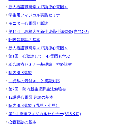
新人看護職研修＜12誘導心電図＞
学生用フィジカル実践セミナー
モニター心電図と脈診
第14回 島根大学新生児蘇生講習会(専門ｺｰｽ)
呼吸音聴診の基本
新人看護職研修＜12誘導心電図＞
第1回 心聴診して、心電図も学ぶ
総合診療セミナー基礎編 神経診察
院内BLS講習
「異常の気付き」と初期対応
第7回 院内新生児蘇生法勉強会
12誘導心電図 判読の基本
院内BLS講習（乳児・小児）
第2回 循環フィジカルセミナー(8/18〆切)
心音聴診の基本