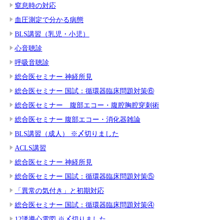
窒息時の対応
血圧測定で分かる病態
BLS講習（乳児・小児）
心音聴診
呼吸音聴診
総合医セミナー 神経所見
総合医セミナー 国試：循環器臨床問題対策⑥
総合医セミナー 腹部エコー・腹腔胸腔穿刺術
総合医セミナー 腹部エコー・消化器雑論
BLS講習（成人） ※〆切りました
ACLS講習
総合医セミナー 神経所見
総合医セミナー 国試：循環器臨床問題対策⑤
「異常の気付き」と初期対応
総合医セミナー 国試：循環器臨床問題対策④
12誘導心電図 ※〆切りました