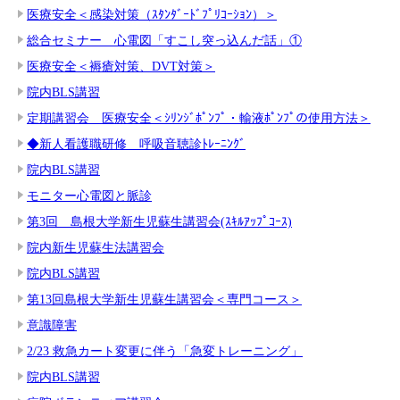
医療安全＜感染対策（ｽﾀﾝﾀﾞｰﾄﾞﾌﾟﾘｺｰｼｮﾝ）＞
総合セミナー 心電図「すこし突っ込んだ話」①
医療安全＜褥瘡対策、DVT対策＞
院内BLS講習
定期講習会 医療安全＜ｼﾘﾝｼﾞﾎﾟﾝﾌﾟ・輸液ﾎﾟﾝﾌﾟの使用方法＞
◆新人看護職研修 呼吸音聴診ﾄﾚｰﾆﾝｸﾞ
院内BLS講習
モニター心電図と脈診
第3回 島根大学新生児蘇生講習会(ｽｷﾙｱｯﾌﾟｺｰｽ)
院内新生児蘇生法講習会
院内BLS講習
第13回島根大学新生児蘇生講習会＜専門コース＞
意識障害
2/23 救急カート変更に伴う「急変トレーニング」
院内BLS講習