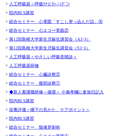
人工呼吸器＜呼吸ｹｱとｳｨ-ﾆﾝｸﾞ＞
院内BLS講習
総合セミナー 心電図「すこし突っ込んだ話」④
総合セミナー 心エコー実践②
第12回島根大学新生児蘇生講習会（Aｺｰｽ）
第12回島根大学新生児蘇生講習会（Sｺｰｽ）
人工呼吸器＜やさしい呼吸音聴診＞
人工呼吸器研修
総合セミナー 心臓診察②
総合セミナー 腹部診察①
◆新人看護職研修＜循環＞ ※備考欄に参加日記入
院内BLS講習
栄養評価＜嚥下の見かた、ケアポイント＞
院内BLS講習
総合セミナー 髄液穿刺術