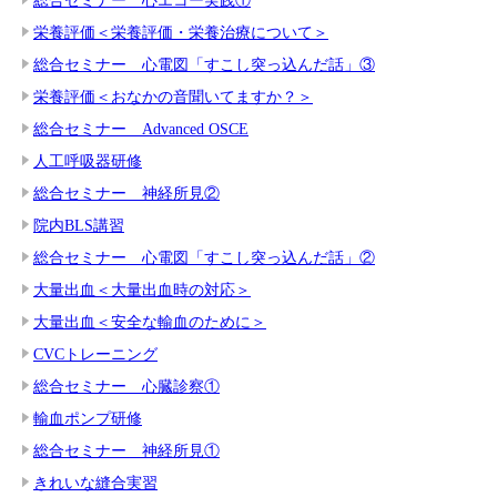
総合セミナー 心エコー実践①
栄養評価＜栄養評価・栄養治療について＞
総合セミナー 心電図「すこし突っ込んだ話」③
栄養評価＜おなかの音聞いてますか？＞
総合セミナー Advanced OSCE
人工呼吸器研修
総合セミナー 神経所見②
院内BLS講習
総合セミナー 心電図「すこし突っ込んだ話」②
大量出血＜大量出血時の対応＞
大量出血＜安全な輸血のために＞
CVCトレーニング
総合セミナー 心臓診察①
輸血ポンプ研修
総合セミナー 神経所見①
きれいな縫合実習