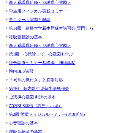
新人看護職研修＜12誘導心電図＞
学生用フィジカル実践セミナー
モニター心電図と脈診
第14回 島根大学新生児蘇生講習会(専門ｺｰｽ)
呼吸音聴診の基本
新人看護職研修＜12誘導心電図＞
第1回 心聴診して、心電図も学ぶ
総合診療セミナー基礎編 神経診察
院内BLS講習
「異常の気付き」と初期対応
第7回 院内新生児蘇生法勉強会
12誘導心電図 判読の基本
院内BLS講習（乳児・小児）
第2回 循環フィジカルセミナー(8/18〆切)
心音聴診の基本
呼吸音聴診の基本