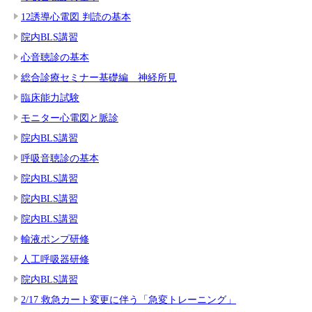
12誘導心電図 判読の基本
院内BLS講習
心音聴診の基本
総合診療セミナー基礎編 神経所見
臨床能力試験
モニター心電図と脈診
院内BLS講習
呼吸音聴診の基本
院内BLS講習
院内BLS講習
院内BLS講習
輸液ポンプ研修
人工呼吸器研修
院内BLS講習
2/17 救急カート変更に伴う「急変トレーニング」