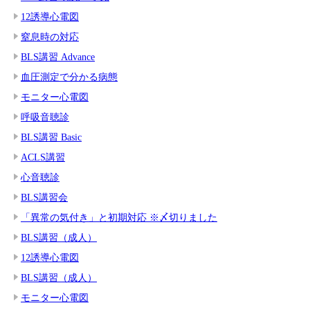
12誘導心電図
窒息時の対応
BLS講習 Advance
血圧測定で分かる病態
モニター心電図
呼吸音聴診
BLS講習 Basic
ACLS講習
心音聴診
BLS講習会
「異常の気付き」と初期対応 ※〆切りました
BLS講習（成人）
12誘導心電図
BLS講習（成人）
モニター心電図