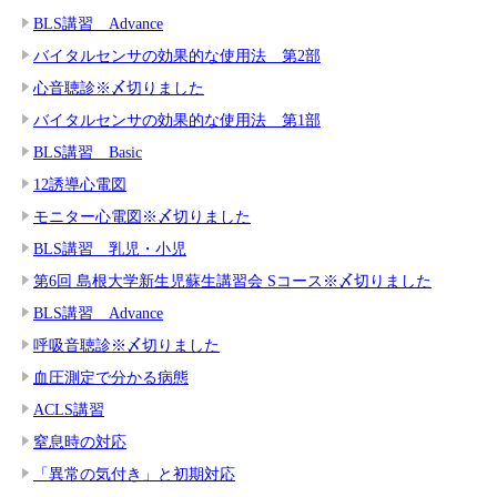
BLS講習 Advance
バイタルセンサの効果的な使用法 第2部
心音聴診※〆切りました
バイタルセンサの効果的な使用法 第1部
BLS講習 Basic
12誘導心電図
モニター心電図※〆切りました
BLS講習 乳児・小児
第6回 島根大学新生児蘇生講習会 Sコース※〆切りました
BLS講習 Advance
呼吸音聴診※〆切りました
血圧測定で分かる病態
ACLS講習
窒息時の対応
「異常の気付き」と初期対応