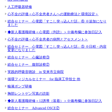
人工呼吸器研修
心不全の評価＜心不全患者さんへの運動療法と環境設定＞
総合セミナー 心電図「すこし突っ込んだ話」⑥ ※追加になり
ました
◆新人看護職研修＜心電図（判読）＞※備考欄に参加日記入
心不全の評価＜心不全患者の病態とアセスメント＞
総合セミナー 心電図「すこし突っ込んだ話」⑤ ※日程・内容
変更になりました
総合セミナー 心臓診察③
総合セミナー 腹部診察②
実践的呼吸音聴診 in 安来市立病院
循環フィジカルセミナー for 臨床工学技士 他
輸液ポンプ研修
胸部レントゲン写真の読影
◆新人看護職研修＜12誘導（装着）＞※備考欄に参加日記入
総合セミナー Advanced OSCE②