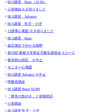
BLS講習 Basic（16:00）
心音聴診※〆切りました
BLS講習 Advance
BLS講習 乳児・小児
12誘導心電図 ※〆切りました
BLS講習 Basic
血圧測定で分かる病態
第18回 島根大学新生児蘇生講習会 Aコース
窒息時の対応 ※中止
モニター心電図
BLS講習 Advance ※中止
呼吸音聴診
BLS講習 Basic(16:00)
「異常の気付き」と初期対応
心音聴診
BLS講習 乳児・小児