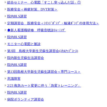
総合セミナー 心電図「すこし突っ込んだ話」①
医療安全＜褥瘡対策、DVT対策＞
院内BLS講習
定期講習会 医療安全＜ｼﾘﾝｼﾞﾎﾟﾝﾌﾟ・輸液ﾎﾟﾝﾌﾟの使用方法＞
◆新人看護職研修 呼吸音聴診ﾄﾚｰﾆﾝｸﾞ
院内BLS講習
モニター心電図と脈診
第3回 島根大学新生児蘇生講習会(ｽｷﾙｱｯﾌﾟｺｰｽ)
院内新生児蘇生法講習会
院内BLS講習
第13回島根大学新生児蘇生講習会＜専門コース＞
意識障害
2/23 救急カート変更に伴う「急変トレーニング」
院内BLS講習
病院ボランティア講習会