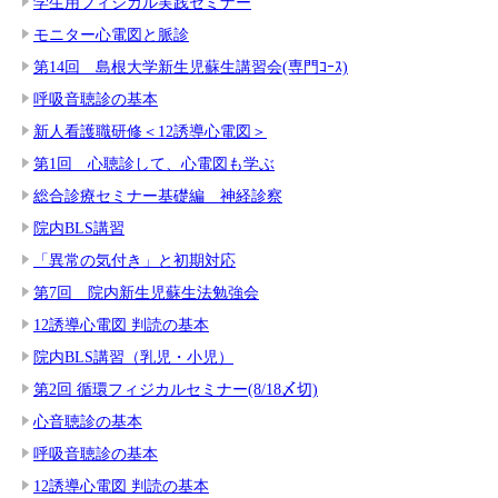
学生用フィジカル実践セミナー
モニター心電図と脈診
第14回 島根大学新生児蘇生講習会(専門ｺｰｽ)
呼吸音聴診の基本
新人看護職研修＜12誘導心電図＞
第1回 心聴診して、心電図も学ぶ
総合診療セミナー基礎編 神経診察
院内BLS講習
「異常の気付き」と初期対応
第7回 院内新生児蘇生法勉強会
12誘導心電図 判読の基本
院内BLS講習（乳児・小児）
第2回 循環フィジカルセミナー(8/18〆切)
心音聴診の基本
呼吸音聴診の基本
12誘導心電図 判読の基本