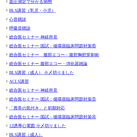
血圧測定で分かる病態
BLS講習（乳児・小児）
心音聴診
呼吸音聴診
総合医セミナー 神経所見
総合医セミナー 国試：循環器臨床問題対策⑥
総合医セミナー 腹部エコー・腹腔胸腔穿刺術
総合医セミナー 腹部エコー・消化器雑論
BLS講習（成人） ※〆切りました
ACLS講習
総合医セミナー 神経所見
総合医セミナー 国試：循環器臨床問題対策⑤
「異常の気付き」と初期対応
総合医セミナー 国試：循環器臨床問題対策④
12誘導心電図 ※〆切りました
BLS講習（成人）