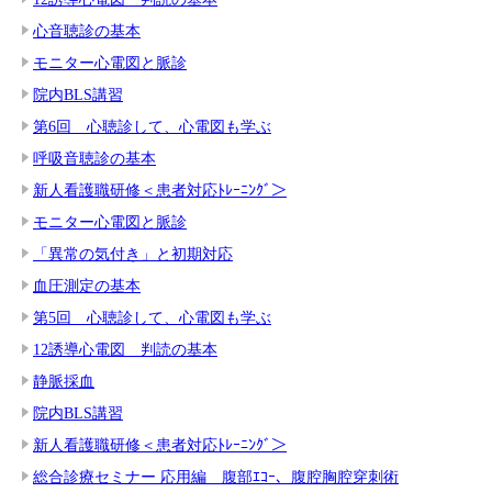
心音聴診の基本
モニター心電図と脈診
院内BLS講習
第6回 心聴診して、心電図も学ぶ
呼吸音聴診の基本
新人看護職研修＜患者対応ﾄﾚｰﾆﾝｸﾞ＞
モニター心電図と脈診
「異常の気付き」と初期対応
血圧測定の基本
第5回 心聴診して、心電図も学ぶ
12誘導心電図 判読の基本
静脈採血
院内BLS講習
新人看護職研修＜患者対応ﾄﾚｰﾆﾝｸﾞ＞
総合診療セミナー 応用編 腹部ｴｺｰ、腹腔胸腔穿刺術