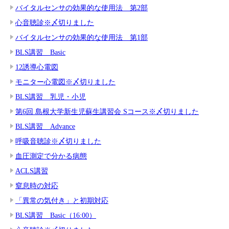
バイタルセンサの効果的な使用法 第2部
心音聴診※〆切りました
バイタルセンサの効果的な使用法 第1部
BLS講習 Basic
12誘導心電図
モニター心電図※〆切りました
BLS講習 乳児・小児
第6回 島根大学新生児蘇生講習会 Sコース※〆切りました
BLS講習 Advance
呼吸音聴診※〆切りました
血圧測定で分かる病態
ACLS講習
窒息時の対応
「異常の気付き」と初期対応
BLS講習 Basic（16:00）