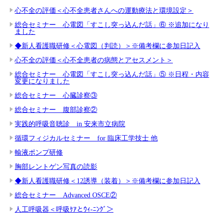
心不全の評価＜心不全患者さんへの運動療法と環境設定＞
総合セミナー 心電図「すこし突っ込んだ話」⑥ ※追加になり
ました
◆新人看護職研修＜心電図（判読）＞※備考欄に参加日記入
心不全の評価＜心不全患者の病態とアセスメント＞
総合セミナー 心電図「すこし突っ込んだ話」⑤ ※日程・内容
変更になりました
総合セミナー 心臓診察③
総合セミナー 腹部診察②
実践的呼吸音聴診 in 安来市立病院
循環フィジカルセミナー for 臨床工学技士 他
輸液ポンプ研修
胸部レントゲン写真の読影
◆新人看護職研修＜12誘導（装着）＞※備考欄に参加日記入
総合セミナー Advanced OSCE②
人工呼吸器＜呼吸ｹｱとｳｨ-ﾆﾝｸﾞ＞