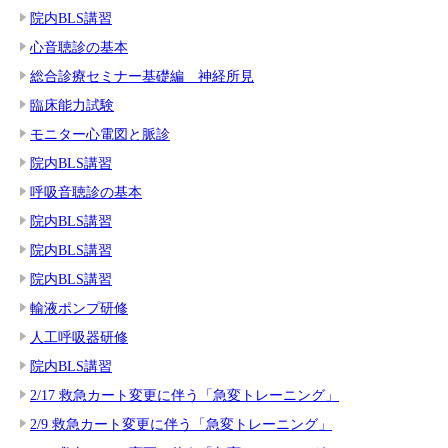
院内BLS講習
心音聴診の基本
総合診療セミナー基礎編 神経所見
臨床能力試験
モニター心電図と脈診
院内BLS講習
呼吸音聴診の基本
院内BLS講習
院内BLS講習
院内BLS講習
輸液ポンプ研修
人工呼吸器研修
院内BLS講習
2/17 救急カート変更に伴う「急変トレーニング」
2/9 救急カート変更に伴う「急変トレーニング」