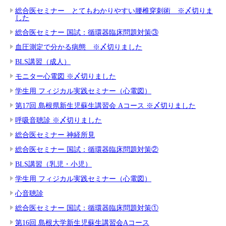
総合医セミナー とてもわかりやすい腰椎穿刺術 ※〆切りま
した
総合医セミナー 国試：循環器臨床問題対策③
血圧測定で分かる病態 ※〆切りました
BLS講習（成人）
モニター心電図 ※〆切りました
学生用 フィジカル実践セミナー（心電図）
第17回 島根県新生児蘇生講習会 Aコース ※〆切りました
呼吸音聴診 ※〆切りました
総合医セミナー 神経所見
総合医セミナー 国試：循環器臨床問題対策②
BLS講習（乳児・小児）
学生用 フィジカル実践セミナー（心電図）
心音聴診
総合医セミナー 国試：循環器臨床問題対策①
第16回 島根大学新生児蘇生講習会Aコース