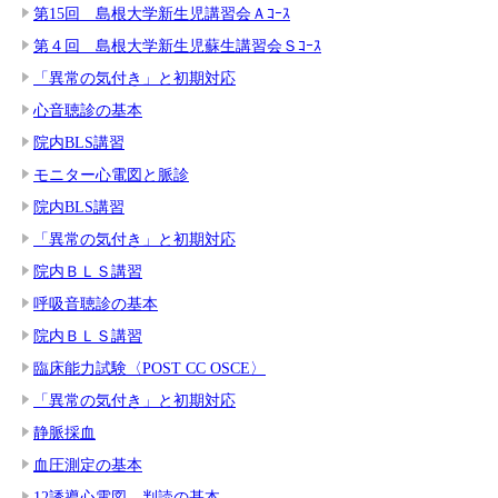
第15回 島根大学新生児講習会Ａｺｰｽ
第４回 島根大学新生児蘇生講習会Ｓｺｰｽ
「異常の気付き」と初期対応
心音聴診の基本
院内BLS講習
モニター心電図と脈診
院内BLS講習
「異常の気付き」と初期対応
院内ＢＬＳ講習
呼吸音聴診の基本
院内ＢＬＳ講習
臨床能力試験〈POST CC OSCE〉
「異常の気付き」と初期対応
静脈採血
血圧測定の基本
12誘導心電図 判読の基本