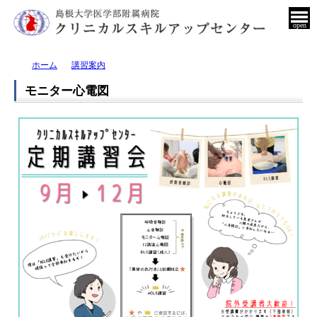
open
ホーム
講習案内
モニター心電図