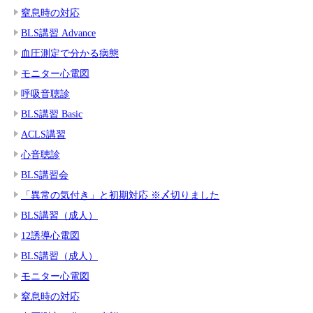
窒息時の対応
BLS講習 Advance
血圧測定で分かる病態
モニター心電図
呼吸音聴診
BLS講習 Basic
ACLS講習
心音聴診
BLS講習会
「異常の気付き」と初期対応 ※〆切りました
BLS講習（成人）
12誘導心電図
BLS講習（成人）
モニター心電図
窒息時の対応