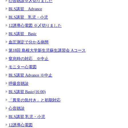
心音聴診※〆切りました
BLS講習 Advance
BLS講習 乳児・小児
12誘導心電図 ※〆切りました
BLS講習 Basic
血圧測定で分かる病態
第18回 島根大学新生児蘇生講習会 Aコース
窒息時の対応 ※中止
モニター心電図
BLS講習 Advance ※中止
呼吸音聴診
BLS講習 Basic(16:00)
「異常の気付き」と初期対応
心音聴診
BLS講習 乳児・小児
12誘導心電図