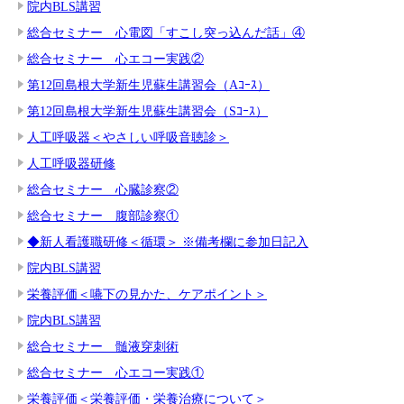
院内BLS講習
総合セミナー 心電図「すこし突っ込んだ話」④
総合セミナー 心エコー実践②
第12回島根大学新生児蘇生講習会（Aｺｰｽ）
第12回島根大学新生児蘇生講習会（Sｺｰｽ）
人工呼吸器＜やさしい呼吸音聴診＞
人工呼吸器研修
総合セミナー 心臓診察②
総合セミナー 腹部診察①
◆新人看護職研修＜循環＞ ※備考欄に参加日記入
院内BLS講習
栄養評価＜嚥下の見かた、ケアポイント＞
院内BLS講習
総合セミナー 髄液穿刺術
総合セミナー 心エコー実践①
栄養評価＜栄養評価・栄養治療について＞