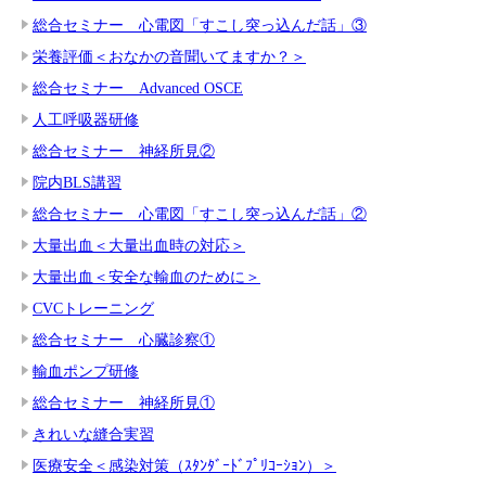
総合セミナー 心電図「すこし突っ込んだ話」③
栄養評価＜おなかの音聞いてますか？＞
総合セミナー Advanced OSCE
人工呼吸器研修
総合セミナー 神経所見②
院内BLS講習
総合セミナー 心電図「すこし突っ込んだ話」②
大量出血＜大量出血時の対応＞
大量出血＜安全な輸血のために＞
CVCトレーニング
総合セミナー 心臓診察①
輸血ポンプ研修
総合セミナー 神経所見①
きれいな縫合実習
医療安全＜感染対策（ｽﾀﾝﾀﾞｰﾄﾞﾌﾟﾘｺｰｼｮﾝ）＞