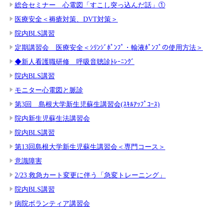
総合セミナー 心電図「すこし突っ込んだ話」①
医療安全＜褥瘡対策、DVT対策＞
院内BLS講習
定期講習会 医療安全＜ｼﾘﾝｼﾞﾎﾟﾝﾌﾟ・輸液ﾎﾟﾝﾌﾟの使用方法＞
◆新人看護職研修 呼吸音聴診ﾄﾚｰﾆﾝｸﾞ
院内BLS講習
モニター心電図と脈診
第3回 島根大学新生児蘇生講習会(ｽｷﾙｱｯﾌﾟｺｰｽ)
院内新生児蘇生法講習会
院内BLS講習
第13回島根大学新生児蘇生講習会＜専門コース＞
意識障害
2/23 救急カート変更に伴う「急変トレーニング」
院内BLS講習
病院ボランティア講習会