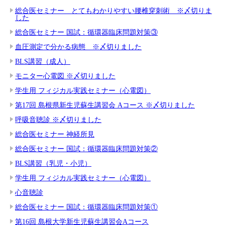
総合医セミナー とてもわかりやすい腰椎穿刺術 ※〆切りま
した
総合医セミナー 国試：循環器臨床問題対策③
血圧測定で分かる病態 ※〆切りました
BLS講習（成人）
モニター心電図 ※〆切りました
学生用 フィジカル実践セミナー（心電図）
第17回 島根県新生児蘇生講習会 Aコース ※〆切りました
呼吸音聴診 ※〆切りました
総合医セミナー 神経所見
総合医セミナー 国試：循環器臨床問題対策②
BLS講習（乳児・小児）
学生用 フィジカル実践セミナー（心電図）
心音聴診
総合医セミナー 国試：循環器臨床問題対策①
第16回 島根大学新生児蘇生講習会Aコース