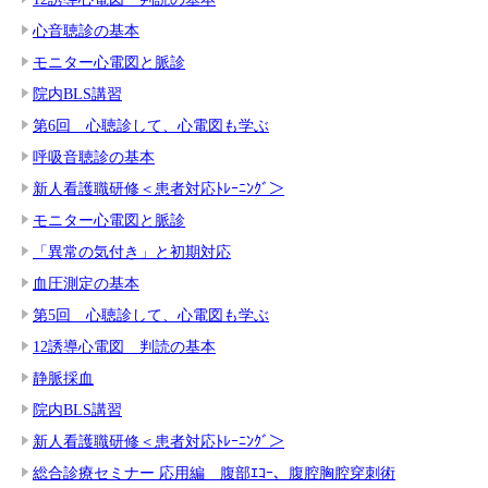
心音聴診の基本
モニター心電図と脈診
院内BLS講習
第6回 心聴診して、心電図も学ぶ
呼吸音聴診の基本
新人看護職研修＜患者対応ﾄﾚｰﾆﾝｸﾞ＞
モニター心電図と脈診
「異常の気付き」と初期対応
血圧測定の基本
第5回 心聴診して、心電図も学ぶ
12誘導心電図 判読の基本
静脈採血
院内BLS講習
新人看護職研修＜患者対応ﾄﾚｰﾆﾝｸﾞ＞
総合診療セミナー 応用編 腹部ｴｺｰ、腹腔胸腔穿刺術