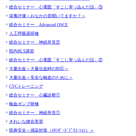
総合セミナー 心電図「すこし突っ込んだ話」③
栄養評価＜おなかの音聞いてますか？＞
総合セミナー Advanced OSCE
人工呼吸器研修
総合セミナー 神経所見②
院内BLS講習
総合セミナー 心電図「すこし突っ込んだ話」②
大量出血＜大量出血時の対応＞
大量出血＜安全な輸血のために＞
CVCトレーニング
総合セミナー 心臓診察①
輸血ポンプ研修
総合セミナー 神経所見①
きれいな縫合実習
医療安全＜感染対策（ｽﾀﾝﾀﾞｰﾄﾞﾌﾟﾘｺｰｼｮﾝ）＞