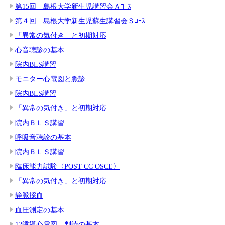
第15回 島根大学新生児講習会Ａｺｰｽ
第４回 島根大学新生児蘇生講習会Ｓｺｰｽ
「異常の気付き」と初期対応
心音聴診の基本
院内BLS講習
モニター心電図と脈診
院内BLS講習
「異常の気付き」と初期対応
院内ＢＬＳ講習
呼吸音聴診の基本
院内ＢＬＳ講習
臨床能力試験〈POST CC OSCE〉
「異常の気付き」と初期対応
静脈採血
血圧測定の基本
12誘導心電図 判読の基本