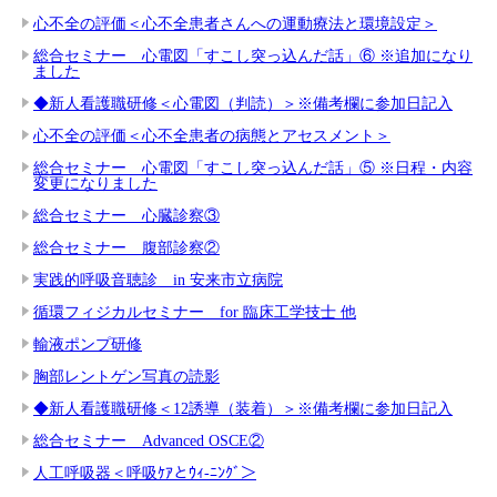
心不全の評価＜心不全患者さんへの運動療法と環境設定＞
総合セミナー 心電図「すこし突っ込んだ話」⑥ ※追加になり
ました
◆新人看護職研修＜心電図（判読）＞※備考欄に参加日記入
心不全の評価＜心不全患者の病態とアセスメント＞
総合セミナー 心電図「すこし突っ込んだ話」⑤ ※日程・内容
変更になりました
総合セミナー 心臓診察③
総合セミナー 腹部診察②
実践的呼吸音聴診 in 安来市立病院
循環フィジカルセミナー for 臨床工学技士 他
輸液ポンプ研修
胸部レントゲン写真の読影
◆新人看護職研修＜12誘導（装着）＞※備考欄に参加日記入
総合セミナー Advanced OSCE②
人工呼吸器＜呼吸ｹｱとｳｨ-ﾆﾝｸﾞ＞