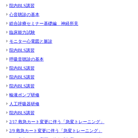
院内BLS講習
心音聴診の基本
総合診療セミナー基礎編 神経所見
臨床能力試験
モニター心電図と脈診
院内BLS講習
呼吸音聴診の基本
院内BLS講習
院内BLS講習
院内BLS講習
輸液ポンプ研修
人工呼吸器研修
院内BLS講習
2/17 救急カート変更に伴う「急変トレーニング」
2/9 救急カート変更に伴う「急変トレーニング」