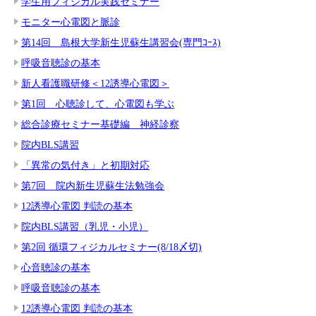
学生用フィジカル実践セミナー
モニター心電図と脈診
第14回 島根大学新生児蘇生講習会(専門ｺｰｽ)
呼吸音聴診の基本
新人看護職研修＜12誘導心電図＞
第1回 心聴診して、心電図も学ぶ
総合診療セミナー基礎編 神経診察
院内BLS講習
「異常の気付き」と初期対応
第7回 院内新生児蘇生法勉強会
12誘導心電図 判読の基本
院内BLS講習（乳児・小児）
第2回 循環フィジカルセミナー(8/18〆切)
心音聴診の基本
呼吸音聴診の基本
12誘導心電図 判読の基本