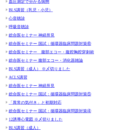
血圧測定で分かる病態
BLS講習（乳児・小児）
心音聴診
呼吸音聴診
総合医セミナー 神経所見
総合医セミナー 国試：循環器臨床問題対策⑥
総合医セミナー 腹部エコー・腹腔胸腔穿刺術
総合医セミナー 腹部エコー・消化器雑論
BLS講習（成人） ※〆切りました
ACLS講習
総合医セミナー 神経所見
総合医セミナー 国試：循環器臨床問題対策⑤
「異常の気付き」と初期対応
総合医セミナー 国試：循環器臨床問題対策④
12誘導心電図 ※〆切りました
BLS講習（成人）