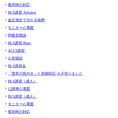
窒息時の対応
BLS講習 Advance
血圧測定で分かる病態
モニター心電図
呼吸音聴診
BLS講習 Basic
ACLS講習
心音聴診
BLS講習会
「異常の気付き」と初期対応 ※〆切りました
BLS講習（成人）
12誘導心電図
BLS講習（成人）
モニター心電図
窒息時の対応