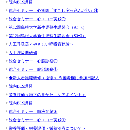
院内BLS講習
総合セミナー 心電図「すこし突っ込んだ話」④
総合セミナー 心エコー実践②
第12回島根大学新生児蘇生講習会（Aｺｰｽ）
第12回島根大学新生児蘇生講習会（Sｺｰｽ）
人工呼吸器＜やさしい呼吸音聴診＞
人工呼吸器研修
総合セミナー 心臓診察②
総合セミナー 腹部診察①
◆新人看護職研修＜循環＞ ※備考欄に参加日記入
院内BLS講習
栄養評価＜嚥下の見かた、ケアポイント＞
院内BLS講習
総合セミナー 髄液穿刺術
総合セミナー 心エコー実践①
栄養評価＜栄養評価・栄養治療について＞