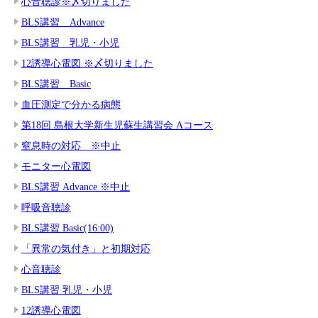
心音聴診※〆切りました
BLS講習 Advance
BLS講習 乳児・小児
12誘導心電図 ※〆切りました
BLS講習 Basic
血圧測定で分かる病態
第18回 島根大学新生児蘇生講習会 Aコース
窒息時の対応 ※中止
モニター心電図
BLS講習 Advance ※中止
呼吸音聴診
BLS講習 Basic(16:00)
「異常の気付き」と初期対応
心音聴診
BLS講習 乳児・小児
12誘導心電図