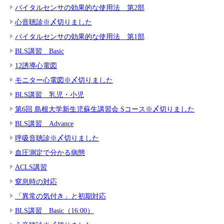
バイタルセンサの効果的な使用法 第2部
心音聴診※〆切りました
バイタルセンサの効果的な使用法 第1部
BLS講習 Basic
12誘導心電図
モニター心電図※〆切りました
BLS講習 乳児・小児
第6回 島根大学新生児蘇生講習会 Sコース※〆切りました
BLS講習 Advance
呼吸音聴診※〆切りました
血圧測定で分かる病態
ACLS講習
窒息時の対応
「異常の気付き」と初期対応
BLS講習 Basic（16:00）