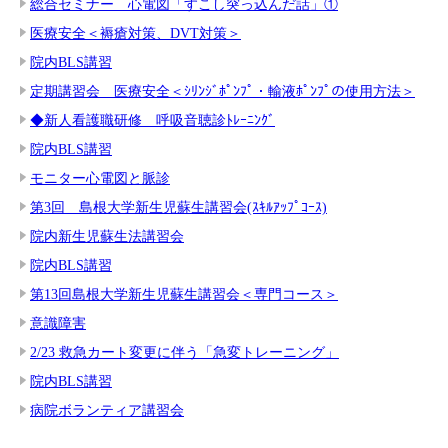
総合セミナー 心電図「すこし突っ込んだ話」①
医療安全＜褥瘡対策、DVT対策＞
院内BLS講習
定期講習会 医療安全＜ｼﾘﾝｼﾞﾎﾟﾝﾌﾟ・輸液ﾎﾟﾝﾌﾟの使用方法＞
◆新人看護職研修 呼吸音聴診ﾄﾚｰﾆﾝｸﾞ
院内BLS講習
モニター心電図と脈診
第3回 島根大学新生児蘇生講習会(ｽｷﾙｱｯﾌﾟｺｰｽ)
院内新生児蘇生法講習会
院内BLS講習
第13回島根大学新生児蘇生講習会＜専門コース＞
意識障害
2/23 救急カート変更に伴う「急変トレーニング」
院内BLS講習
病院ボランティア講習会