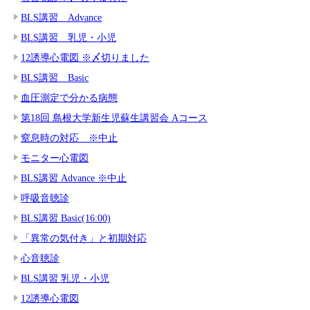
BLS講習 Advance
BLS講習 乳児・小児
12誘導心電図 ※〆切りました
BLS講習 Basic
血圧測定で分かる病態
第18回 島根大学新生児蘇生講習会 Aコース
窒息時の対応 ※中止
モニター心電図
BLS講習 Advance ※中止
呼吸音聴診
BLS講習 Basic(16:00)
「異常の気付き」と初期対応
心音聴診
BLS講習 乳児・小児
12誘導心電図