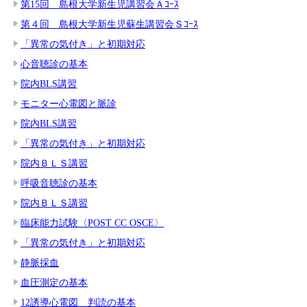
第15回 島根大学新生児講習会Ａｺｰｽ
第４回 島根大学新生児蘇生講習会Ｓｺｰｽ
「異常の気付き」と初期対応
心音聴診の基本
院内BLS講習
モニター心電図と脈診
院内BLS講習
「異常の気付き」と初期対応
院内ＢＬＳ講習
呼吸音聴診の基本
院内ＢＬＳ講習
臨床能力試験〈POST CC OSCE〉
「異常の気付き」と初期対応
静脈採血
血圧測定の基本
12誘導心電図 判読の基本