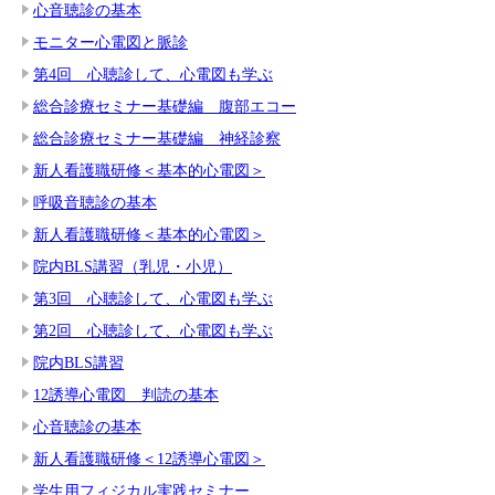
心音聴診の基本
モニター心電図と脈診
第4回 心聴診して、心電図も学ぶ
総合診療セミナー基礎編 腹部エコー
総合診療セミナー基礎編 神経診察
新人看護職研修＜基本的心電図＞
呼吸音聴診の基本
新人看護職研修＜基本的心電図＞
院内BLS講習（乳児・小児）
第3回 心聴診して、心電図も学ぶ
第2回 心聴診して、心電図も学ぶ
院内BLS講習
12誘導心電図 判読の基本
心音聴診の基本
新人看護職研修＜12誘導心電図＞
学生用フィジカル実践セミナー