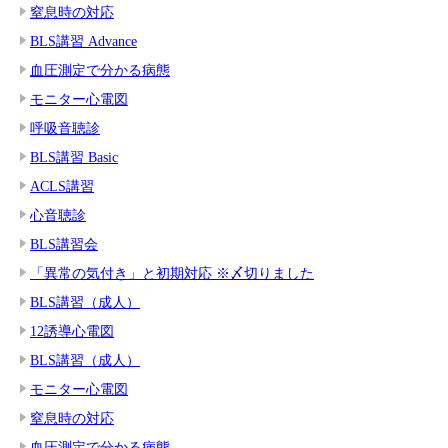
窒息時の対応
BLS講習 Advance
血圧測定で分かる病態
モニター心電図
呼吸音聴診
BLS講習 Basic
ACLS講習
心音聴診
BLS講習会
「異常の気付き」と初期対応 ※〆切りました
BLS講習（成人）
12誘導心電図
BLS講習（成人）
モニター心電図
窒息時の対応
血圧測定で分かる病態