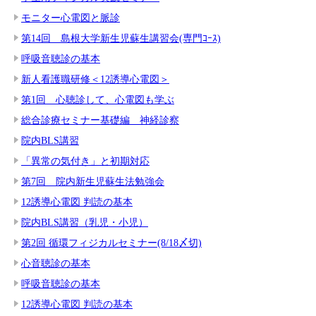
モニター心電図と脈診
第14回 島根大学新生児蘇生講習会(専門ｺｰｽ)
呼吸音聴診の基本
新人看護職研修＜12誘導心電図＞
第1回 心聴診して、心電図も学ぶ
総合診療セミナー基礎編 神経診察
院内BLS講習
「異常の気付き」と初期対応
第7回 院内新生児蘇生法勉強会
12誘導心電図 判読の基本
院内BLS講習（乳児・小児）
第2回 循環フィジカルセミナー(8/18〆切)
心音聴診の基本
呼吸音聴診の基本
12誘導心電図 判読の基本