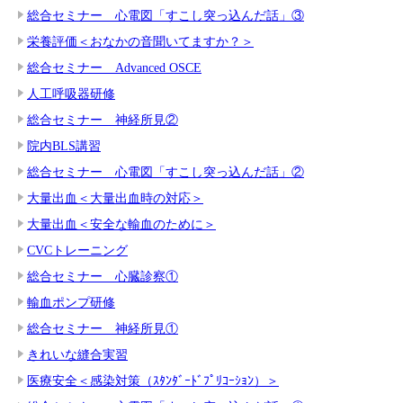
総合セミナー 心電図「すこし突っ込んだ話」③
栄養評価＜おなかの音聞いてますか？＞
総合セミナー Advanced OSCE
人工呼吸器研修
総合セミナー 神経所見②
院内BLS講習
総合セミナー 心電図「すこし突っ込んだ話」②
大量出血＜大量出血時の対応＞
大量出血＜安全な輸血のために＞
CVCトレーニング
総合セミナー 心臓診察①
輸血ポンプ研修
総合セミナー 神経所見①
きれいな縫合実習
医療安全＜感染対策（ｽﾀﾝﾀﾞｰﾄﾞﾌﾟﾘｺｰｼｮﾝ）＞