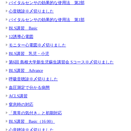
バイタルセンサの効果的な使用法 第2部
心音聴診※〆切りました
バイタルセンサの効果的な使用法 第1部
BLS講習 Basic
12誘導心電図
モニター心電図※〆切りました
BLS講習 乳児・小児
第6回 島根大学新生児蘇生講習会 Sコース※〆切りました
BLS講習 Advance
呼吸音聴診※〆切りました
血圧測定で分かる病態
ACLS講習
窒息時の対応
「異常の気付き」と初期対応
BLS講習 Basic（16:00）
心音聴診※〆切りました