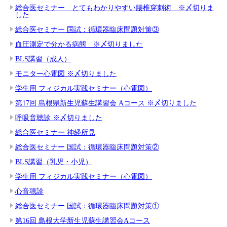
総合医セミナー とてもわかりやすい腰椎穿刺術 ※〆切りま
した
総合医セミナー 国試：循環器臨床問題対策③
血圧測定で分かる病態 ※〆切りました
BLS講習（成人）
モニター心電図 ※〆切りました
学生用 フィジカル実践セミナー（心電図）
第17回 島根県新生児蘇生講習会 Aコース ※〆切りました
呼吸音聴診 ※〆切りました
総合医セミナー 神経所見
総合医セミナー 国試：循環器臨床問題対策②
BLS講習（乳児・小児）
学生用 フィジカル実践セミナー（心電図）
心音聴診
総合医セミナー 国試：循環器臨床問題対策①
第16回 島根大学新生児蘇生講習会Aコース