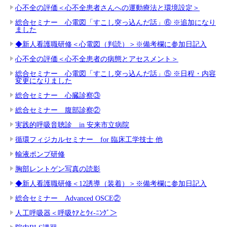
心不全の評価＜心不全患者さんへの運動療法と環境設定＞
総合セミナー 心電図「すこし突っ込んだ話」⑥ ※追加になり
ました
◆新人看護職研修＜心電図（判読）＞※備考欄に参加日記入
心不全の評価＜心不全患者の病態とアセスメント＞
総合セミナー 心電図「すこし突っ込んだ話」⑤ ※日程・内容
変更になりました
総合セミナー 心臓診察③
総合セミナー 腹部診察②
実践的呼吸音聴診 in 安来市立病院
循環フィジカルセミナー for 臨床工学技士 他
輸液ポンプ研修
胸部レントゲン写真の読影
◆新人看護職研修＜12誘導（装着）＞※備考欄に参加日記入
総合セミナー Advanced OSCE②
人工呼吸器＜呼吸ｹｱとｳｨ-ﾆﾝｸﾞ＞