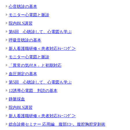
心音聴診の基本
モニター心電図と脈診
院内BLS講習
第6回 心聴診して、心電図も学ぶ
呼吸音聴診の基本
新人看護職研修＜患者対応ﾄﾚｰﾆﾝｸﾞ＞
モニター心電図と脈診
「異常の気付き」と初期対応
血圧測定の基本
第5回 心聴診して、心電図も学ぶ
12誘導心電図 判読の基本
静脈採血
院内BLS講習
新人看護職研修＜患者対応ﾄﾚｰﾆﾝｸﾞ＞
総合診療セミナー 応用編 腹部ｴｺｰ、腹腔胸腔穿刺術