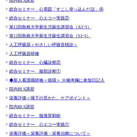
院内BLS講習
総合セミナー 心電図「すこし突っ込んだ話」④
総合セミナー 心エコー実践②
第12回島根大学新生児蘇生講習会（Aｺｰｽ）
第12回島根大学新生児蘇生講習会（Sｺｰｽ）
人工呼吸器＜やさしい呼吸音聴診＞
人工呼吸器研修
総合セミナー 心臓診察②
総合セミナー 腹部診察①
◆新人看護職研修＜循環＞ ※備考欄に参加日記入
院内BLS講習
栄養評価＜嚥下の見かた、ケアポイント＞
院内BLS講習
総合セミナー 髄液穿刺術
総合セミナー 心エコー実践①
栄養評価＜栄養評価・栄養治療について＞