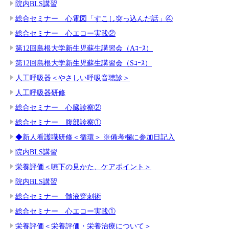
院内BLS講習
総合セミナー 心電図「すこし突っ込んだ話」④
総合セミナー 心エコー実践②
第12回島根大学新生児蘇生講習会（Aｺｰｽ）
第12回島根大学新生児蘇生講習会（Sｺｰｽ）
人工呼吸器＜やさしい呼吸音聴診＞
人工呼吸器研修
総合セミナー 心臓診察②
総合セミナー 腹部診察①
◆新人看護職研修＜循環＞ ※備考欄に参加日記入
院内BLS講習
栄養評価＜嚥下の見かた、ケアポイント＞
院内BLS講習
総合セミナー 髄液穿刺術
総合セミナー 心エコー実践①
栄養評価＜栄養評価・栄養治療について＞