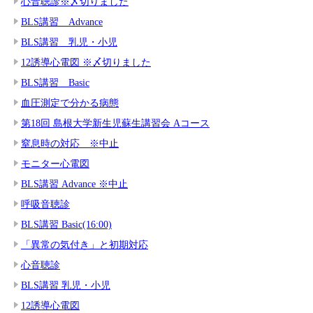
心音聴診※〆切りました
BLS講習 Advance
BLS講習 乳児・小児
12誘導心電図 ※〆切りました
BLS講習 Basic
血圧測定で分かる病態
第18回 島根大学新生児蘇生講習会 Aコース
窒息時の対応 ※中止
モニター心電図
BLS講習 Advance ※中止
呼吸音聴診
BLS講習 Basic(16:00)
「異常の気付き」と初期対応
心音聴診
BLS講習 乳児・小児
12誘導心電図