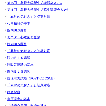
第15回 島根大学新生児講習会Ａｺｰｽ
第４回 島根大学新生児蘇生講習会Ｓｺｰｽ
「異常の気付き」と初期対応
心音聴診の基本
院内BLS講習
モニター心電図と脈診
院内BLS講習
「異常の気付き」と初期対応
院内ＢＬＳ講習
呼吸音聴診の基本
院内ＢＬＳ講習
臨床能力試験〈POST CC OSCE〉
「異常の気付き」と初期対応
静脈採血
血圧測定の基本
12誘導心電図 判読の基本