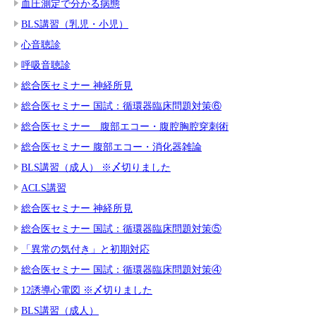
血圧測定で分かる病態
BLS講習（乳児・小児）
心音聴診
呼吸音聴診
総合医セミナー 神経所見
総合医セミナー 国試：循環器臨床問題対策⑥
総合医セミナー 腹部エコー・腹腔胸腔穿刺術
総合医セミナー 腹部エコー・消化器雑論
BLS講習（成人） ※〆切りました
ACLS講習
総合医セミナー 神経所見
総合医セミナー 国試：循環器臨床問題対策⑤
「異常の気付き」と初期対応
総合医セミナー 国試：循環器臨床問題対策④
12誘導心電図 ※〆切りました
BLS講習（成人）