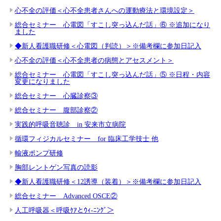
心不全の評価＜心不全患者さんへの運動療法と環境設定＞
総合セミナー 心電図「すこし突っ込んだ話」⑥ ※追加になり
ました
◆新人看護職研修＜心電図（判読）＞※備考欄に参加日記入
心不全の評価＜心不全患者の病態とアセスメント＞
総合セミナー 心電図「すこし突っ込んだ話」⑤ ※日程・内容
変更になりました
総合セミナー 心臓診察③
総合セミナー 腹部診察②
実践的呼吸音聴診 in 安来市立病院
循環フィジカルセミナー for 臨床工学技士 他
輸液ポンプ研修
胸部レントゲン写真の読影
◆新人看護職研修＜12誘導（装着）＞※備考欄に参加日記入
総合セミナー Advanced OSCE②
人工呼吸器＜呼吸ｹｱとｳｨ-ﾆﾝｸﾞ＞