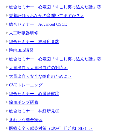
総合セミナー 心電図「すこし突っ込んだ話」③
栄養評価＜おなかの音聞いてますか？＞
総合セミナー Advanced OSCE
人工呼吸器研修
総合セミナー 神経所見②
院内BLS講習
総合セミナー 心電図「すこし突っ込んだ話」②
大量出血＜大量出血時の対応＞
大量出血＜安全な輸血のために＞
CVCトレーニング
総合セミナー 心臓診察①
輸血ポンプ研修
総合セミナー 神経所見①
きれいな縫合実習
医療安全＜感染対策（ｽﾀﾝﾀﾞｰﾄﾞﾌﾟﾘｺｰｼｮﾝ）＞