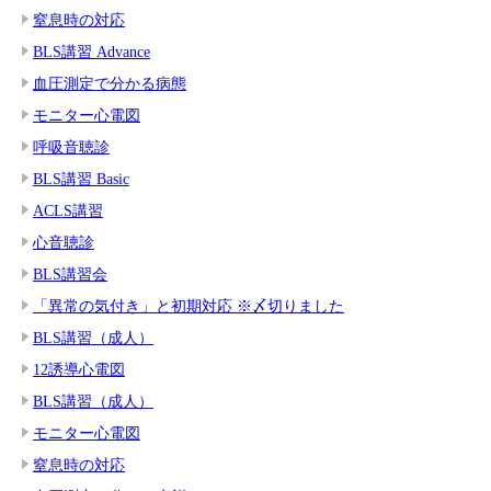
窒息時の対応
BLS講習 Advance
血圧測定で分かる病態
モニター心電図
呼吸音聴診
BLS講習 Basic
ACLS講習
心音聴診
BLS講習会
「異常の気付き」と初期対応 ※〆切りました
BLS講習（成人）
12誘導心電図
BLS講習（成人）
モニター心電図
窒息時の対応