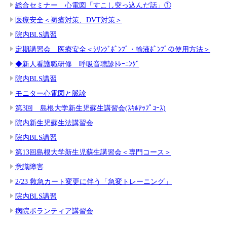
総合セミナー 心電図「すこし突っ込んだ話」①
医療安全＜褥瘡対策、DVT対策＞
院内BLS講習
定期講習会 医療安全＜ｼﾘﾝｼﾞﾎﾟﾝﾌﾟ・輸液ﾎﾟﾝﾌﾟの使用方法＞
◆新人看護職研修 呼吸音聴診ﾄﾚｰﾆﾝｸﾞ
院内BLS講習
モニター心電図と脈診
第3回 島根大学新生児蘇生講習会(ｽｷﾙｱｯﾌﾟｺｰｽ)
院内新生児蘇生法講習会
院内BLS講習
第13回島根大学新生児蘇生講習会＜専門コース＞
意識障害
2/23 救急カート変更に伴う「急変トレーニング」
院内BLS講習
病院ボランティア講習会