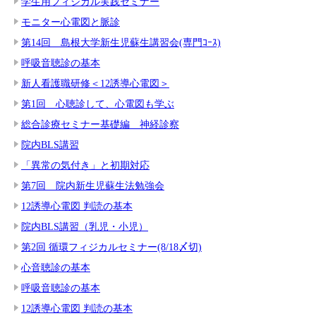
学生用フィジカル実践セミナー
モニター心電図と脈診
第14回 島根大学新生児蘇生講習会(専門ｺｰｽ)
呼吸音聴診の基本
新人看護職研修＜12誘導心電図＞
第1回 心聴診して、心電図も学ぶ
総合診療セミナー基礎編 神経診察
院内BLS講習
「異常の気付き」と初期対応
第7回 院内新生児蘇生法勉強会
12誘導心電図 判読の基本
院内BLS講習（乳児・小児）
第2回 循環フィジカルセミナー(8/18〆切)
心音聴診の基本
呼吸音聴診の基本
12誘導心電図 判読の基本