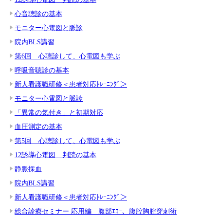
心音聴診の基本
モニター心電図と脈診
院内BLS講習
第6回 心聴診して、心電図も学ぶ
呼吸音聴診の基本
新人看護職研修＜患者対応ﾄﾚｰﾆﾝｸﾞ＞
モニター心電図と脈診
「異常の気付き」と初期対応
血圧測定の基本
第5回 心聴診して、心電図も学ぶ
12誘導心電図 判読の基本
静脈採血
院内BLS講習
新人看護職研修＜患者対応ﾄﾚｰﾆﾝｸﾞ＞
総合診療セミナー 応用編 腹部ｴｺｰ、腹腔胸腔穿刺術