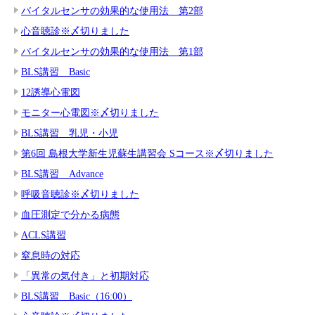
バイタルセンサの効果的な使用法 第2部
心音聴診※〆切りました
バイタルセンサの効果的な使用法 第1部
BLS講習 Basic
12誘導心電図
モニター心電図※〆切りました
BLS講習 乳児・小児
第6回 島根大学新生児蘇生講習会 Sコース※〆切りました
BLS講習 Advance
呼吸音聴診※〆切りました
血圧測定で分かる病態
ACLS講習
窒息時の対応
「異常の気付き」と初期対応
BLS講習 Basic（16:00）