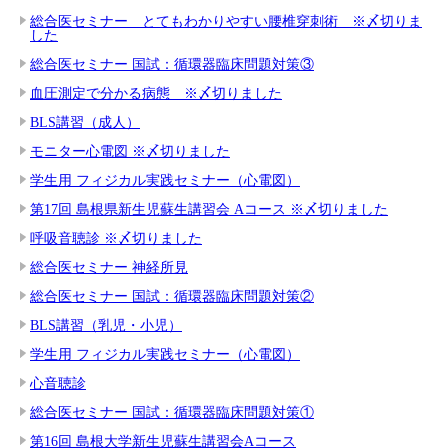
総合医セミナー とてもわかりやすい腰椎穿刺術 ※〆切りま
した
総合医セミナー 国試：循環器臨床問題対策③
血圧測定で分かる病態 ※〆切りました
BLS講習（成人）
モニター心電図 ※〆切りました
学生用 フィジカル実践セミナー（心電図）
第17回 島根県新生児蘇生講習会 Aコース ※〆切りました
呼吸音聴診 ※〆切りました
総合医セミナー 神経所見
総合医セミナー 国試：循環器臨床問題対策②
BLS講習（乳児・小児）
学生用 フィジカル実践セミナー（心電図）
心音聴診
総合医セミナー 国試：循環器臨床問題対策①
第16回 島根大学新生児蘇生講習会Aコース