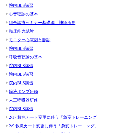
院内BLS講習
心音聴診の基本
総合診療セミナー基礎編 神経所見
臨床能力試験
モニター心電図と脈診
院内BLS講習
呼吸音聴診の基本
院内BLS講習
院内BLS講習
院内BLS講習
輸液ポンプ研修
人工呼吸器研修
院内BLS講習
2/17 救急カート変更に伴う「急変トレーニング」
2/9 救急カート変更に伴う「急変トレーニング」