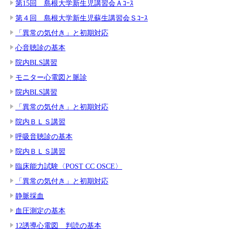
第15回 島根大学新生児講習会Ａｺｰｽ
第４回 島根大学新生児蘇生講習会Ｓｺｰｽ
「異常の気付き」と初期対応
心音聴診の基本
院内BLS講習
モニター心電図と脈診
院内BLS講習
「異常の気付き」と初期対応
院内ＢＬＳ講習
呼吸音聴診の基本
院内ＢＬＳ講習
臨床能力試験〈POST CC OSCE〉
「異常の気付き」と初期対応
静脈採血
血圧測定の基本
12誘導心電図 判読の基本