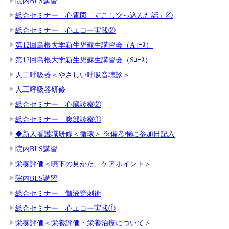
院内BLS講習
総合セミナー 心電図「すこし突っ込んだ話」④
総合セミナー 心エコー実践②
第12回島根大学新生児蘇生講習会（Aｺｰｽ）
第12回島根大学新生児蘇生講習会（Sｺｰｽ）
人工呼吸器＜やさしい呼吸音聴診＞
人工呼吸器研修
総合セミナー 心臓診察②
総合セミナー 腹部診察①
◆新人看護職研修＜循環＞ ※備考欄に参加日記入
院内BLS講習
栄養評価＜嚥下の見かた、ケアポイント＞
院内BLS講習
総合セミナー 髄液穿刺術
総合セミナー 心エコー実践①
栄養評価＜栄養評価・栄養治療について＞