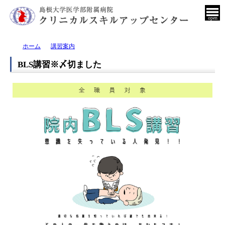
open
ホーム
講習案内
BLS講習※〆切ました