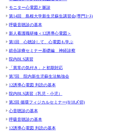
モニター心電図と脈診
第14回 島根大学新生児蘇生講習会(専門ｺｰｽ)
呼吸音聴診の基本
新人看護職研修＜12誘導心電図＞
第1回 心聴診して、心電図も学ぶ
総合診療セミナー基礎編 神経診察
院内BLS講習
「異常の気付き」と初期対応
第7回 院内新生児蘇生法勉強会
12誘導心電図 判読の基本
院内BLS講習（乳児・小児）
第2回 循環フィジカルセミナー(8/18〆切)
心音聴診の基本
呼吸音聴診の基本
12誘導心電図 判読の基本