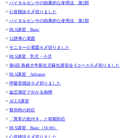
バイタルセンサの効果的な使用法 第2部
心音聴診※〆切りました
バイタルセンサの効果的な使用法 第1部
BLS講習 Basic
12誘導心電図
モニター心電図※〆切りました
BLS講習 乳児・小児
第6回 島根大学新生児蘇生講習会 Sコース※〆切りました
BLS講習 Advance
呼吸音聴診※〆切りました
血圧測定で分かる病態
ACLS講習
窒息時の対応
「異常の気付き」と初期対応
BLS講習 Basic（16:00）
心音聴診※〆切りました