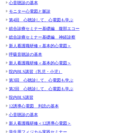
心音聴診の基本
モニター心電図と脈診
第4回 心聴診して、心電図も学ぶ
総合診療セミナー基礎編 腹部エコー
総合診療セミナー基礎編 神経診察
新人看護職研修＜基本的心電図＞
呼吸音聴診の基本
新人看護職研修＜基本的心電図＞
院内BLS講習（乳児・小児）
第3回 心聴診して、心電図も学ぶ
第2回 心聴診して、心電図も学ぶ
院内BLS講習
12誘導心電図 判読の基本
心音聴診の基本
新人看護職研修＜12誘導心電図＞
学生用フィジカル実践セミナー