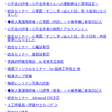
心不全の評価＜心不全患者さんへの運動療法と環境設定＞
総合セミナー 心電図「すこし突っ込んだ話」⑥ ※追加になり
ました
◆新人看護職研修＜心電図（判読）＞※備考欄に参加日記入
心不全の評価＜心不全患者の病態とアセスメント＞
総合セミナー 心電図「すこし突っ込んだ話」⑤ ※日程・内容
変更になりました
総合セミナー 心臓診察③
総合セミナー 腹部診察②
実践的呼吸音聴診 in 安来市立病院
循環フィジカルセミナー for 臨床工学技士 他
輸液ポンプ研修
胸部レントゲン写真の読影
◆新人看護職研修＜12誘導（装着）＞※備考欄に参加日記入
総合セミナー Advanced OSCE②
人工呼吸器＜呼吸ｹｱとｳｨ-ﾆﾝｸﾞ＞