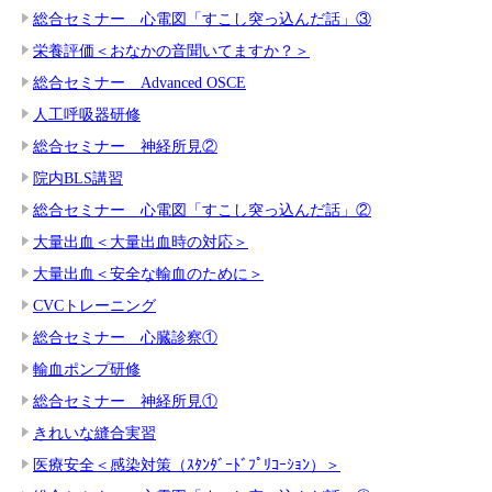
総合セミナー 心電図「すこし突っ込んだ話」③
栄養評価＜おなかの音聞いてますか？＞
総合セミナー Advanced OSCE
人工呼吸器研修
総合セミナー 神経所見②
院内BLS講習
総合セミナー 心電図「すこし突っ込んだ話」②
大量出血＜大量出血時の対応＞
大量出血＜安全な輸血のために＞
CVCトレーニング
総合セミナー 心臓診察①
輸血ポンプ研修
総合セミナー 神経所見①
きれいな縫合実習
医療安全＜感染対策（ｽﾀﾝﾀﾞｰﾄﾞﾌﾟﾘｺｰｼｮﾝ）＞