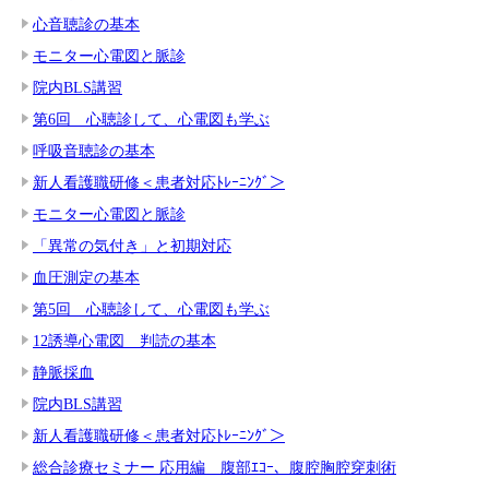
心音聴診の基本
モニター心電図と脈診
院内BLS講習
第6回 心聴診して、心電図も学ぶ
呼吸音聴診の基本
新人看護職研修＜患者対応ﾄﾚｰﾆﾝｸﾞ＞
モニター心電図と脈診
「異常の気付き」と初期対応
血圧測定の基本
第5回 心聴診して、心電図も学ぶ
12誘導心電図 判読の基本
静脈採血
院内BLS講習
新人看護職研修＜患者対応ﾄﾚｰﾆﾝｸﾞ＞
総合診療セミナー 応用編 腹部ｴｺｰ、腹腔胸腔穿刺術