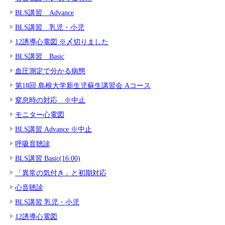
BLS講習 Advance
BLS講習 乳児・小児
12誘導心電図 ※〆切りました
BLS講習 Basic
血圧測定で分かる病態
第18回 島根大学新生児蘇生講習会 Aコース
窒息時の対応 ※中止
モニター心電図
BLS講習 Advance ※中止
呼吸音聴診
BLS講習 Basic(16:00)
「異常の気付き」と初期対応
心音聴診
BLS講習 乳児・小児
12誘導心電図