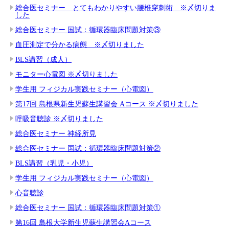
総合医セミナー とてもわかりやすい腰椎穿刺術 ※〆切りま
した
総合医セミナー 国試：循環器臨床問題対策③
血圧測定で分かる病態 ※〆切りました
BLS講習（成人）
モニター心電図 ※〆切りました
学生用 フィジカル実践セミナー（心電図）
第17回 島根県新生児蘇生講習会 Aコース ※〆切りました
呼吸音聴診 ※〆切りました
総合医セミナー 神経所見
総合医セミナー 国試：循環器臨床問題対策②
BLS講習（乳児・小児）
学生用 フィジカル実践セミナー（心電図）
心音聴診
総合医セミナー 国試：循環器臨床問題対策①
第16回 島根大学新生児蘇生講習会Aコース