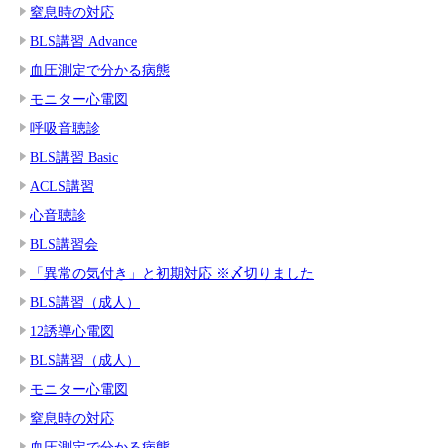
窒息時の対応
BLS講習 Advance
血圧測定で分かる病態
モニター心電図
呼吸音聴診
BLS講習 Basic
ACLS講習
心音聴診
BLS講習会
「異常の気付き」と初期対応 ※〆切りました
BLS講習（成人）
12誘導心電図
BLS講習（成人）
モニター心電図
窒息時の対応
血圧測定で分かる病態