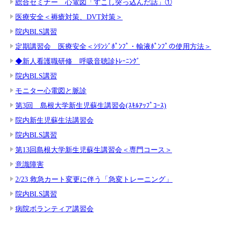
総合セミナー 心電図「すこし突っ込んだ話」①
医療安全＜褥瘡対策、DVT対策＞
院内BLS講習
定期講習会 医療安全＜ｼﾘﾝｼﾞﾎﾟﾝﾌﾟ・輸液ﾎﾟﾝﾌﾟの使用方法＞
◆新人看護職研修 呼吸音聴診ﾄﾚｰﾆﾝｸﾞ
院内BLS講習
モニター心電図と脈診
第3回 島根大学新生児蘇生講習会(ｽｷﾙｱｯﾌﾟｺｰｽ)
院内新生児蘇生法講習会
院内BLS講習
第13回島根大学新生児蘇生講習会＜専門コース＞
意識障害
2/23 救急カート変更に伴う「急変トレーニング」
院内BLS講習
病院ボランティア講習会