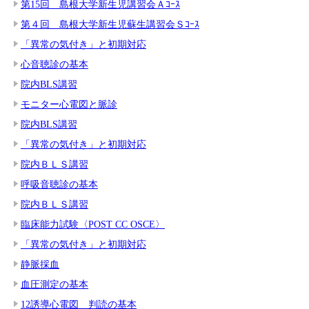
第15回 島根大学新生児講習会Ａｺｰｽ
第４回 島根大学新生児蘇生講習会Ｓｺｰｽ
「異常の気付き」と初期対応
心音聴診の基本
院内BLS講習
モニター心電図と脈診
院内BLS講習
「異常の気付き」と初期対応
院内ＢＬＳ講習
呼吸音聴診の基本
院内ＢＬＳ講習
臨床能力試験〈POST CC OSCE〉
「異常の気付き」と初期対応
静脈採血
血圧測定の基本
12誘導心電図 判読の基本