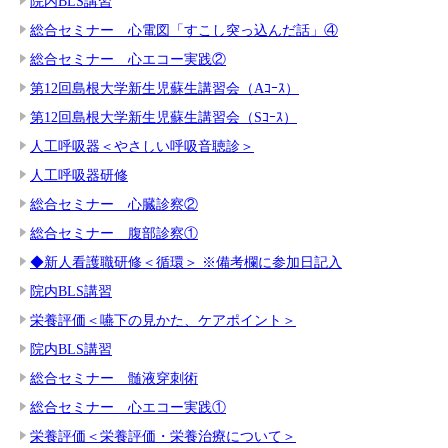
院内BLS講習
総合セミナー 心電図「すこし突っ込んだ話」④
総合セミナー 心エコー実践②
第12回島根大学新生児蘇生講習会（Aｺｰｽ）
第12回島根大学新生児蘇生講習会（Sｺｰｽ）
人工呼吸器＜やさしい呼吸音聴診＞
人工呼吸器研修
総合セミナー 心臓診察②
総合セミナー 腹部診察①
◆新人看護職研修＜循環＞ ※備考欄に参加日記入
院内BLS講習
栄養評価＜嚥下の見かた、ケアポイント＞
院内BLS講習
総合セミナー 髄液穿刺術
総合セミナー 心エコー実践①
栄養評価＜栄養評価・栄養治療について＞