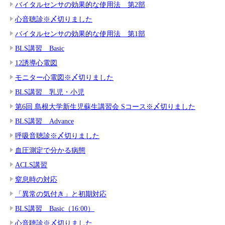
バイタルセンサの効果的な使用法 第2部
心音聴診※〆切りました
バイタルセンサの効果的な使用法 第1部
BLS講習 Basic
12誘導心電図
モニター心電図※〆切りました
BLS講習 乳児・小児
第6回 島根大学新生児蘇生講習会 Sコース※〆切りました
BLS講習 Advance
呼吸音聴診※〆切りました
血圧測定で分かる病態
ACLS講習
窒息時の対応
「異常の気付き」と初期対応
BLS講習 Basic（16:00）
心音聴診※〆切りました