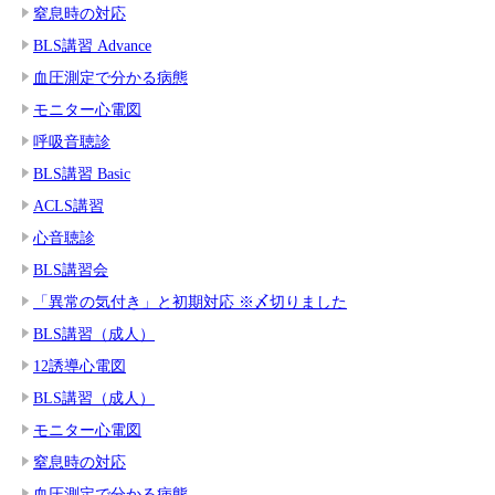
窒息時の対応
BLS講習 Advance
血圧測定で分かる病態
モニター心電図
呼吸音聴診
BLS講習 Basic
ACLS講習
心音聴診
BLS講習会
「異常の気付き」と初期対応 ※〆切りました
BLS講習（成人）
12誘導心電図
BLS講習（成人）
モニター心電図
窒息時の対応
血圧測定で分かる病態