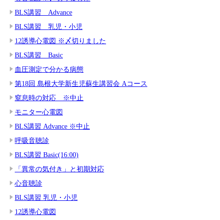
BLS講習 Advance
BLS講習 乳児・小児
12誘導心電図 ※〆切りました
BLS講習 Basic
血圧測定で分かる病態
第18回 島根大学新生児蘇生講習会 Aコース
窒息時の対応 ※中止
モニター心電図
BLS講習 Advance ※中止
呼吸音聴診
BLS講習 Basic(16:00)
「異常の気付き」と初期対応
心音聴診
BLS講習 乳児・小児
12誘導心電図