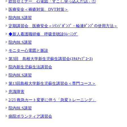
総合セミナー 心電図「すこし突っ込んだ話」①
医療安全＜褥瘡対策、DVT対策＞
院内BLS講習
定期講習会 医療安全＜ｼﾘﾝｼﾞﾎﾟﾝﾌﾟ・輸液ﾎﾟﾝﾌﾟの使用方法＞
◆新人看護職研修 呼吸音聴診ﾄﾚｰﾆﾝｸﾞ
院内BLS講習
モニター心電図と脈診
第3回 島根大学新生児蘇生講習会(ｽｷﾙｱｯﾌﾟｺｰｽ)
院内新生児蘇生法講習会
院内BLS講習
第13回島根大学新生児蘇生講習会＜専門コース＞
意識障害
2/23 救急カート変更に伴う「急変トレーニング」
院内BLS講習
病院ボランティア講習会