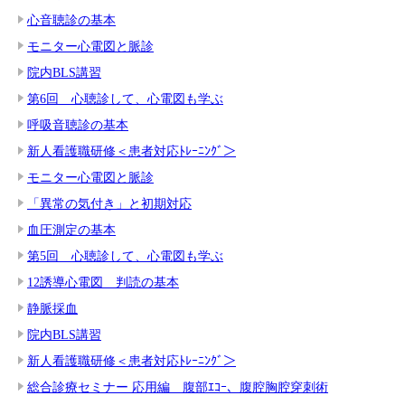
心音聴診の基本
モニター心電図と脈診
院内BLS講習
第6回 心聴診して、心電図も学ぶ
呼吸音聴診の基本
新人看護職研修＜患者対応ﾄﾚｰﾆﾝｸﾞ＞
モニター心電図と脈診
「異常の気付き」と初期対応
血圧測定の基本
第5回 心聴診して、心電図も学ぶ
12誘導心電図 判読の基本
静脈採血
院内BLS講習
新人看護職研修＜患者対応ﾄﾚｰﾆﾝｸﾞ＞
総合診療セミナー 応用編 腹部ｴｺｰ、腹腔胸腔穿刺術