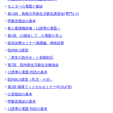
モニター心電図と脈診
第14回 島根大学新生児蘇生講習会(専門ｺｰｽ)
呼吸音聴診の基本
新人看護職研修＜12誘導心電図＞
第1回 心聴診して、心電図も学ぶ
総合診療セミナー基礎編 神経診察
院内BLS講習
「異常の気付き」と初期対応
第7回 院内新生児蘇生法勉強会
12誘導心電図 判読の基本
院内BLS講習（乳児・小児）
第2回 循環フィジカルセミナー(8/18〆切)
心音聴診の基本
呼吸音聴診の基本
12誘導心電図 判読の基本