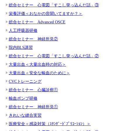
総合セミナー 心電図「すこし突っ込んだ話」③
栄養評価＜おなかの音聞いてますか？＞
総合セミナー Advanced OSCE
人工呼吸器研修
総合セミナー 神経所見②
院内BLS講習
総合セミナー 心電図「すこし突っ込んだ話」②
大量出血＜大量出血時の対応＞
大量出血＜安全な輸血のために＞
CVCトレーニング
総合セミナー 心臓診察①
輸血ポンプ研修
総合セミナー 神経所見①
きれいな縫合実習
医療安全＜感染対策（ｽﾀﾝﾀﾞｰﾄﾞﾌﾟﾘｺｰｼｮﾝ）＞