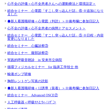
心不全の評価＜心不全患者さんへの運動療法と環境設定＞
総合セミナー 心電図「すこし突っ込んだ話」⑥ ※追加になり
ました
◆新人看護職研修＜心電図（判読）＞※備考欄に参加日記入
心不全の評価＜心不全患者の病態とアセスメント＞
総合セミナー 心電図「すこし突っ込んだ話」⑤ ※日程・内容
変更になりました
総合セミナー 心臓診察③
総合セミナー 腹部診察②
実践的呼吸音聴診 in 安来市立病院
循環フィジカルセミナー for 臨床工学技士 他
輸液ポンプ研修
胸部レントゲン写真の読影
◆新人看護職研修＜12誘導（装着）＞※備考欄に参加日記入
総合セミナー Advanced OSCE②
人工呼吸器＜呼吸ｹｱとｳｨ-ﾆﾝｸﾞ＞