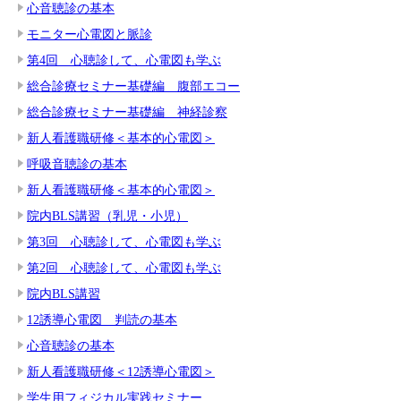
心音聴診の基本
モニター心電図と脈診
第4回 心聴診して、心電図も学ぶ
総合診療セミナー基礎編 腹部エコー
総合診療セミナー基礎編 神経診察
新人看護職研修＜基本的心電図＞
呼吸音聴診の基本
新人看護職研修＜基本的心電図＞
院内BLS講習（乳児・小児）
第3回 心聴診して、心電図も学ぶ
第2回 心聴診して、心電図も学ぶ
院内BLS講習
12誘導心電図 判読の基本
心音聴診の基本
新人看護職研修＜12誘導心電図＞
学生用フィジカル実践セミナー