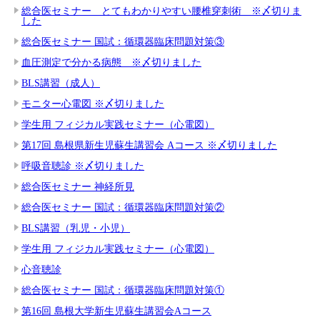
総合医セミナー とてもわかりやすい腰椎穿刺術 ※〆切りま
した
総合医セミナー 国試：循環器臨床問題対策③
血圧測定で分かる病態 ※〆切りました
BLS講習（成人）
モニター心電図 ※〆切りました
学生用 フィジカル実践セミナー（心電図）
第17回 島根県新生児蘇生講習会 Aコース ※〆切りました
呼吸音聴診 ※〆切りました
総合医セミナー 神経所見
総合医セミナー 国試：循環器臨床問題対策②
BLS講習（乳児・小児）
学生用 フィジカル実践セミナー（心電図）
心音聴診
総合医セミナー 国試：循環器臨床問題対策①
第16回 島根大学新生児蘇生講習会Aコース