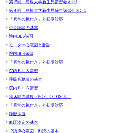
第15回 島根大学新生児講習会Ａｺｰｽ
第４回 島根大学新生児蘇生講習会Ｓｺｰｽ
「異常の気付き」と初期対応
心音聴診の基本
院内BLS講習
モニター心電図と脈診
院内BLS講習
「異常の気付き」と初期対応
院内ＢＬＳ講習
呼吸音聴診の基本
院内ＢＬＳ講習
臨床能力試験〈POST CC OSCE〉
「異常の気付き」と初期対応
静脈採血
血圧測定の基本
12誘導心電図 判読の基本