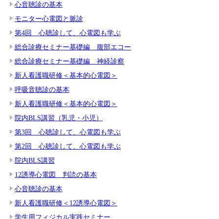
心音聴診の基本
モニター心電図と脈診
第4回 心聴診して、心電図も学ぶ
総合診療セミナー基礎編 腹部エコー
総合診療セミナー基礎編 神経診察
新人看護職研修＜基本的心電図＞
呼吸音聴診の基本
新人看護職研修＜基本的心電図＞
院内BLS講習（乳児・小児）
第3回 心聴診して、心電図も学ぶ
第2回 心聴診して、心電図も学ぶ
院内BLS講習
12誘導心電図 判読の基本
心音聴診の基本
新人看護職研修＜12誘導心電図＞
学生用フィジカル実践セミナー