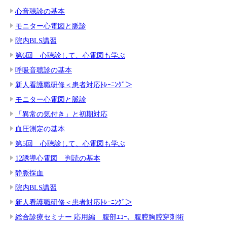
心音聴診の基本
モニター心電図と脈診
院内BLS講習
第6回 心聴診して、心電図も学ぶ
呼吸音聴診の基本
新人看護職研修＜患者対応ﾄﾚｰﾆﾝｸﾞ＞
モニター心電図と脈診
「異常の気付き」と初期対応
血圧測定の基本
第5回 心聴診して、心電図も学ぶ
12誘導心電図 判読の基本
静脈採血
院内BLS講習
新人看護職研修＜患者対応ﾄﾚｰﾆﾝｸﾞ＞
総合診療セミナー 応用編 腹部ｴｺｰ、腹腔胸腔穿刺術