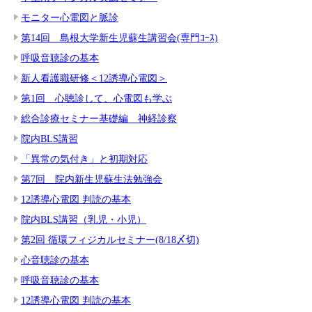
モニター心電図と脈診
第14回 島根大学新生児蘇生講習会(専門ｺｰｽ)
呼吸音聴診の基本
新人看護職研修＜12誘導心電図＞
第1回 心聴診して、心電図も学ぶ
総合診療セミナー基礎編 神経診察
院内BLS講習
「異常の気付き」と初期対応
第7回 院内新生児蘇生法勉強会
12誘導心電図 判読の基本
院内BLS講習（乳児・小児）
第2回 循環フィジカルセミナー(8/18〆切)
心音聴診の基本
呼吸音聴診の基本
12誘導心電図 判読の基本