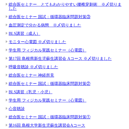
総合医セミナー とてもわかりやすい腰椎穿刺術 ※〆切りま
した
総合医セミナー 国試：循環器臨床問題対策③
血圧測定で分かる病態 ※〆切りました
BLS講習（成人）
モニター心電図 ※〆切りました
学生用 フィジカル実践セミナー（心電図）
第17回 島根県新生児蘇生講習会 Aコース ※〆切りました
呼吸音聴診 ※〆切りました
総合医セミナー 神経所見
総合医セミナー 国試：循環器臨床問題対策②
BLS講習（乳児・小児）
学生用 フィジカル実践セミナー（心電図）
心音聴診
総合医セミナー 国試：循環器臨床問題対策①
第16回 島根大学新生児蘇生講習会Aコース