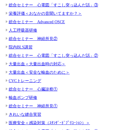
総合セミナー 心電図「すこし突っ込んだ話」③
栄養評価＜おなかの音聞いてますか？＞
総合セミナー Advanced OSCE
人工呼吸器研修
総合セミナー 神経所見②
院内BLS講習
総合セミナー 心電図「すこし突っ込んだ話」②
大量出血＜大量出血時の対応＞
大量出血＜安全な輸血のために＞
CVCトレーニング
総合セミナー 心臓診察①
輸血ポンプ研修
総合セミナー 神経所見①
きれいな縫合実習
医療安全＜感染対策（ｽﾀﾝﾀﾞｰﾄﾞﾌﾟﾘｺｰｼｮﾝ）＞