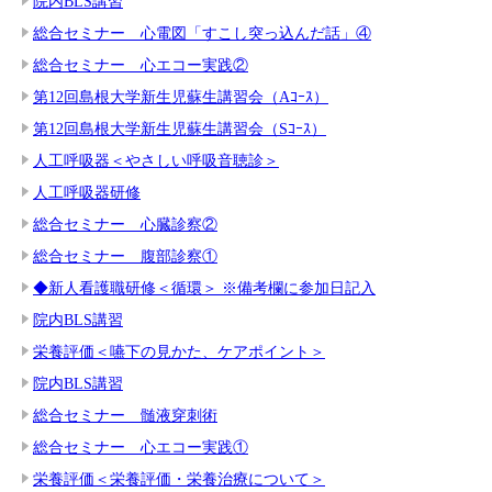
院内BLS講習
総合セミナー 心電図「すこし突っ込んだ話」④
総合セミナー 心エコー実践②
第12回島根大学新生児蘇生講習会（Aｺｰｽ）
第12回島根大学新生児蘇生講習会（Sｺｰｽ）
人工呼吸器＜やさしい呼吸音聴診＞
人工呼吸器研修
総合セミナー 心臓診察②
総合セミナー 腹部診察①
◆新人看護職研修＜循環＞ ※備考欄に参加日記入
院内BLS講習
栄養評価＜嚥下の見かた、ケアポイント＞
院内BLS講習
総合セミナー 髄液穿刺術
総合セミナー 心エコー実践①
栄養評価＜栄養評価・栄養治療について＞