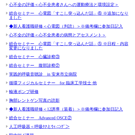
心不全の評価＜心不全患者さんへの運動療法と環境設定＞
総合セミナー 心電図「すこし突っ込んだ話」⑥ ※追加になり
ました
◆新人看護職研修＜心電図（判読）＞※備考欄に参加日記入
心不全の評価＜心不全患者の病態とアセスメント＞
総合セミナー 心電図「すこし突っ込んだ話」⑤ ※日程・内容
変更になりました
総合セミナー 心臓診察③
総合セミナー 腹部診察②
実践的呼吸音聴診 in 安来市立病院
循環フィジカルセミナー for 臨床工学技士 他
輸液ポンプ研修
胸部レントゲン写真の読影
◆新人看護職研修＜12誘導（装着）＞※備考欄に参加日記入
総合セミナー Advanced OSCE②
人工呼吸器＜呼吸ｹｱとｳｨ-ﾆﾝｸﾞ＞