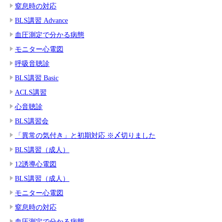
窒息時の対応
BLS講習 Advance
血圧測定で分かる病態
モニター心電図
呼吸音聴診
BLS講習 Basic
ACLS講習
心音聴診
BLS講習会
「異常の気付き」と初期対応 ※〆切りました
BLS講習（成人）
12誘導心電図
BLS講習（成人）
モニター心電図
窒息時の対応
血圧測定で分かる病態