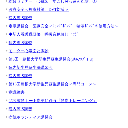
総合セミナー 心電図「すこし突っ込んだ話」①
医療安全＜褥瘡対策、DVT対策＞
院内BLS講習
定期講習会 医療安全＜ｼﾘﾝｼﾞﾎﾟﾝﾌﾟ・輸液ﾎﾟﾝﾌﾟの使用方法＞
◆新人看護職研修 呼吸音聴診ﾄﾚｰﾆﾝｸﾞ
院内BLS講習
モニター心電図と脈診
第3回 島根大学新生児蘇生講習会(ｽｷﾙｱｯﾌﾟｺｰｽ)
院内新生児蘇生法講習会
院内BLS講習
第13回島根大学新生児蘇生講習会＜専門コース＞
意識障害
2/23 救急カート変更に伴う「急変トレーニング」
院内BLS講習
病院ボランティア講習会