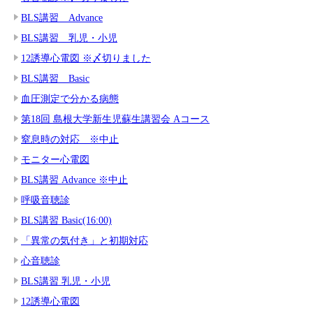
BLS講習 Advance
BLS講習 乳児・小児
12誘導心電図 ※〆切りました
BLS講習 Basic
血圧測定で分かる病態
第18回 島根大学新生児蘇生講習会 Aコース
窒息時の対応 ※中止
モニター心電図
BLS講習 Advance ※中止
呼吸音聴診
BLS講習 Basic(16:00)
「異常の気付き」と初期対応
心音聴診
BLS講習 乳児・小児
12誘導心電図