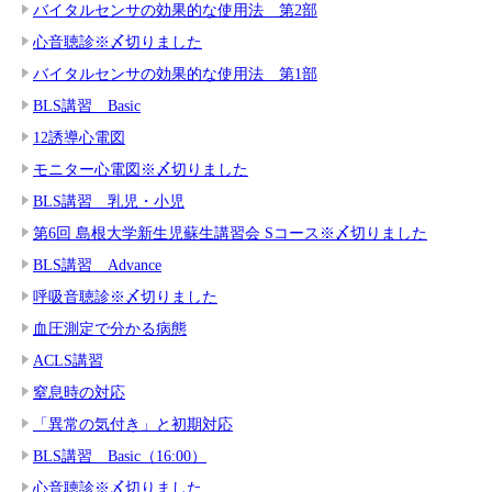
バイタルセンサの効果的な使用法 第2部
心音聴診※〆切りました
バイタルセンサの効果的な使用法 第1部
BLS講習 Basic
12誘導心電図
モニター心電図※〆切りました
BLS講習 乳児・小児
第6回 島根大学新生児蘇生講習会 Sコース※〆切りました
BLS講習 Advance
呼吸音聴診※〆切りました
血圧測定で分かる病態
ACLS講習
窒息時の対応
「異常の気付き」と初期対応
BLS講習 Basic（16:00）
心音聴診※〆切りました