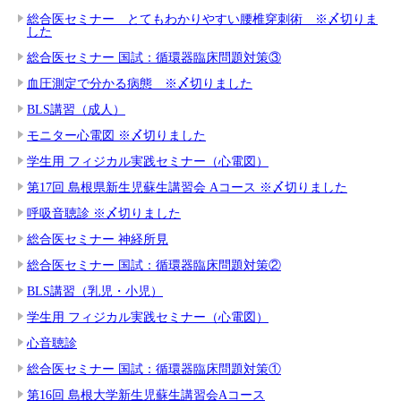
総合医セミナー とてもわかりやすい腰椎穿刺術 ※〆切りま
した
総合医セミナー 国試：循環器臨床問題対策③
血圧測定で分かる病態 ※〆切りました
BLS講習（成人）
モニター心電図 ※〆切りました
学生用 フィジカル実践セミナー（心電図）
第17回 島根県新生児蘇生講習会 Aコース ※〆切りました
呼吸音聴診 ※〆切りました
総合医セミナー 神経所見
総合医セミナー 国試：循環器臨床問題対策②
BLS講習（乳児・小児）
学生用 フィジカル実践セミナー（心電図）
心音聴診
総合医セミナー 国試：循環器臨床問題対策①
第16回 島根大学新生児蘇生講習会Aコース