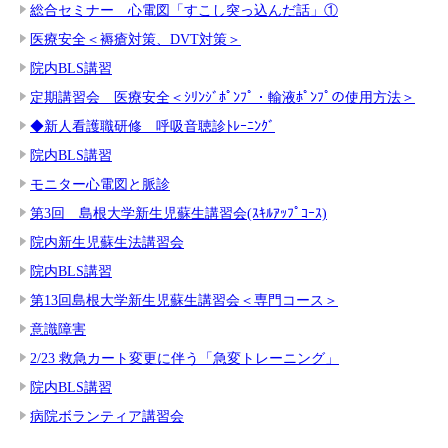
総合セミナー 心電図「すこし突っ込んだ話」①
医療安全＜褥瘡対策、DVT対策＞
院内BLS講習
定期講習会 医療安全＜ｼﾘﾝｼﾞﾎﾟﾝﾌﾟ・輸液ﾎﾟﾝﾌﾟの使用方法＞
◆新人看護職研修 呼吸音聴診ﾄﾚｰﾆﾝｸﾞ
院内BLS講習
モニター心電図と脈診
第3回 島根大学新生児蘇生講習会(ｽｷﾙｱｯﾌﾟｺｰｽ)
院内新生児蘇生法講習会
院内BLS講習
第13回島根大学新生児蘇生講習会＜専門コース＞
意識障害
2/23 救急カート変更に伴う「急変トレーニング」
院内BLS講習
病院ボランティア講習会