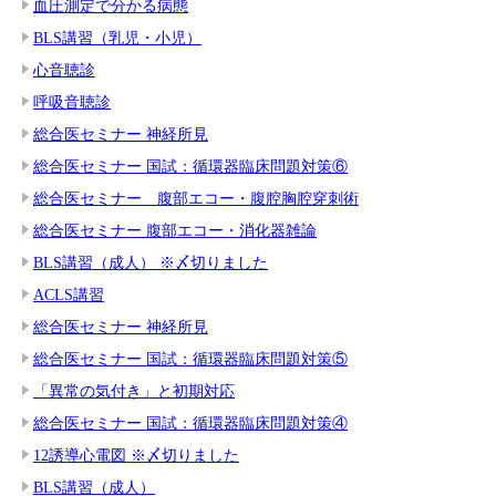
血圧測定で分かる病態
BLS講習（乳児・小児）
心音聴診
呼吸音聴診
総合医セミナー 神経所見
総合医セミナー 国試：循環器臨床問題対策⑥
総合医セミナー 腹部エコー・腹腔胸腔穿刺術
総合医セミナー 腹部エコー・消化器雑論
BLS講習（成人） ※〆切りました
ACLS講習
総合医セミナー 神経所見
総合医セミナー 国試：循環器臨床問題対策⑤
「異常の気付き」と初期対応
総合医セミナー 国試：循環器臨床問題対策④
12誘導心電図 ※〆切りました
BLS講習（成人）