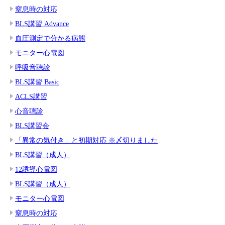
窒息時の対応
BLS講習 Advance
血圧測定で分かる病態
モニター心電図
呼吸音聴診
BLS講習 Basic
ACLS講習
心音聴診
BLS講習会
「異常の気付き」と初期対応 ※〆切りました
BLS講習（成人）
12誘導心電図
BLS講習（成人）
モニター心電図
窒息時の対応