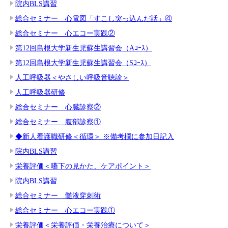
院内BLS講習
総合セミナー 心電図「すこし突っ込んだ話」④
総合セミナー 心エコー実践②
第12回島根大学新生児蘇生講習会（Aｺｰｽ）
第12回島根大学新生児蘇生講習会（Sｺｰｽ）
人工呼吸器＜やさしい呼吸音聴診＞
人工呼吸器研修
総合セミナー 心臓診察②
総合セミナー 腹部診察①
◆新人看護職研修＜循環＞ ※備考欄に参加日記入
院内BLS講習
栄養評価＜嚥下の見かた、ケアポイント＞
院内BLS講習
総合セミナー 髄液穿刺術
総合セミナー 心エコー実践①
栄養評価＜栄養評価・栄養治療について＞