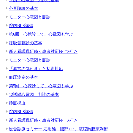
心音聴診の基本
モニター心電図と脈診
院内BLS講習
第6回 心聴診して、心電図も学ぶ
呼吸音聴診の基本
新人看護職研修＜患者対応ﾄﾚｰﾆﾝｸﾞ＞
モニター心電図と脈診
「異常の気付き」と初期対応
血圧測定の基本
第5回 心聴診して、心電図も学ぶ
12誘導心電図 判読の基本
静脈採血
院内BLS講習
新人看護職研修＜患者対応ﾄﾚｰﾆﾝｸﾞ＞
総合診療セミナー 応用編 腹部ｴｺｰ、腹腔胸腔穿刺術