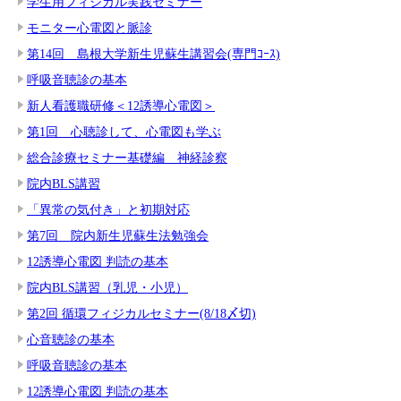
学生用フィジカル実践セミナー
モニター心電図と脈診
第14回 島根大学新生児蘇生講習会(専門ｺｰｽ)
呼吸音聴診の基本
新人看護職研修＜12誘導心電図＞
第1回 心聴診して、心電図も学ぶ
総合診療セミナー基礎編 神経診察
院内BLS講習
「異常の気付き」と初期対応
第7回 院内新生児蘇生法勉強会
12誘導心電図 判読の基本
院内BLS講習（乳児・小児）
第2回 循環フィジカルセミナー(8/18〆切)
心音聴診の基本
呼吸音聴診の基本
12誘導心電図 判読の基本