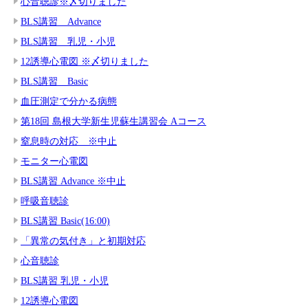
心音聴診※〆切りました
BLS講習 Advance
BLS講習 乳児・小児
12誘導心電図 ※〆切りました
BLS講習 Basic
血圧測定で分かる病態
第18回 島根大学新生児蘇生講習会 Aコース
窒息時の対応 ※中止
モニター心電図
BLS講習 Advance ※中止
呼吸音聴診
BLS講習 Basic(16:00)
「異常の気付き」と初期対応
心音聴診
BLS講習 乳児・小児
12誘導心電図