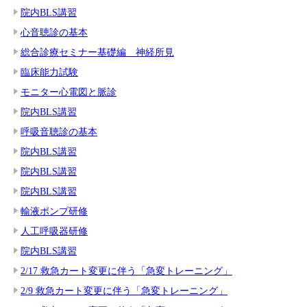
院内BLS講習
心音聴診の基本
総合診療セミナー基礎編 神経所見
臨床能力試験
モニター心電図と脈診
院内BLS講習
呼吸音聴診の基本
院内BLS講習
院内BLS講習
院内BLS講習
輸液ポンプ研修
人工呼吸器研修
院内BLS講習
2/17 救急カート変更に伴う「急変トレーニング」
2/9 救急カート変更に伴う「急変トレーニング」