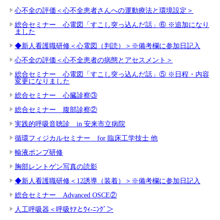
心不全の評価＜心不全患者さんへの運動療法と環境設定＞
総合セミナー 心電図「すこし突っ込んだ話」⑥ ※追加になり
ました
◆新人看護職研修＜心電図（判読）＞※備考欄に参加日記入
心不全の評価＜心不全患者の病態とアセスメント＞
総合セミナー 心電図「すこし突っ込んだ話」⑤ ※日程・内容
変更になりました
総合セミナー 心臓診察③
総合セミナー 腹部診察②
実践的呼吸音聴診 in 安来市立病院
循環フィジカルセミナー for 臨床工学技士 他
輸液ポンプ研修
胸部レントゲン写真の読影
◆新人看護職研修＜12誘導（装着）＞※備考欄に参加日記入
総合セミナー Advanced OSCE②
人工呼吸器＜呼吸ｹｱとｳｨ-ﾆﾝｸﾞ＞