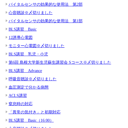
バイタルセンサの効果的な使用法 第2部
心音聴診※〆切りました
バイタルセンサの効果的な使用法 第1部
BLS講習 Basic
12誘導心電図
モニター心電図※〆切りました
BLS講習 乳児・小児
第6回 島根大学新生児蘇生講習会 Sコース※〆切りました
BLS講習 Advance
呼吸音聴診※〆切りました
血圧測定で分かる病態
ACLS講習
窒息時の対応
「異常の気付き」と初期対応
BLS講習 Basic（16:00）