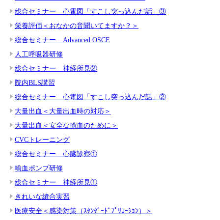
総合セミナー 心電図「すこし突っ込んだ話」③
栄養評価＜おなかの音聞いてますか？＞
総合セミナー Advanced OSCE
人工呼吸器研修
総合セミナー 神経所見②
院内BLS講習
総合セミナー 心電図「すこし突っ込んだ話」②
大量出血＜大量出血時の対応＞
大量出血＜安全な輸血のために＞
CVCトレーニング
総合セミナー 心臓診察①
輸血ポンプ研修
総合セミナー 神経所見①
きれいな縫合実習
医療安全＜感染対策（ｽﾀﾝﾀﾞｰﾄﾞﾌﾟﾘｺｰｼｮﾝ）＞