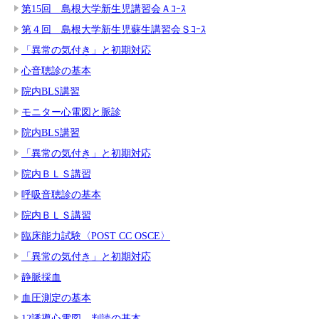
第15回 島根大学新生児講習会Ａｺｰｽ
第４回 島根大学新生児蘇生講習会Ｓｺｰｽ
「異常の気付き」と初期対応
心音聴診の基本
院内BLS講習
モニター心電図と脈診
院内BLS講習
「異常の気付き」と初期対応
院内ＢＬＳ講習
呼吸音聴診の基本
院内ＢＬＳ講習
臨床能力試験〈POST CC OSCE〉
「異常の気付き」と初期対応
静脈採血
血圧測定の基本
12誘導心電図 判読の基本