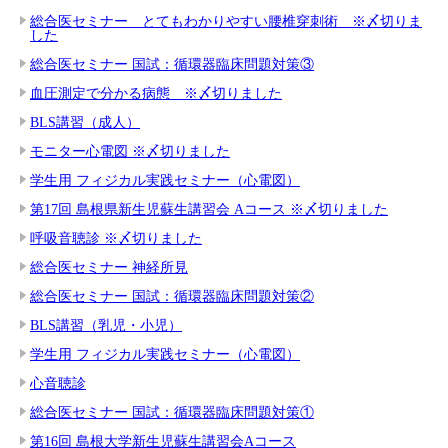
総合医セミナー とてもわかりやすい腰椎穿刺術 ※〆切りま
した
総合医セミナー 国試：循環器臨床問題対策③
血圧測定で分かる病態 ※〆切りました
BLS講習（成人）
モニター心電図 ※〆切りました
学生用 フィジカル実践セミナー（心電図）
第17回 島根県新生児蘇生講習会 Aコース ※〆切りました
呼吸音聴診 ※〆切りました
総合医セミナー 神経所見
総合医セミナー 国試：循環器臨床問題対策②
BLS講習（乳児・小児）
学生用 フィジカル実践セミナー（心電図）
心音聴診
総合医セミナー 国試：循環器臨床問題対策①
第16回 島根大学新生児蘇生講習会Aコース