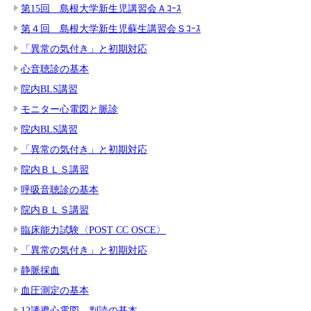
第15回 島根大学新生児講習会Ａｺｰｽ
第４回 島根大学新生児蘇生講習会Ｓｺｰｽ
「異常の気付き」と初期対応
心音聴診の基本
院内BLS講習
モニター心電図と脈診
院内BLS講習
「異常の気付き」と初期対応
院内ＢＬＳ講習
呼吸音聴診の基本
院内ＢＬＳ講習
臨床能力試験〈POST CC OSCE〉
「異常の気付き」と初期対応
静脈採血
血圧測定の基本
12誘導心電図 判読の基本