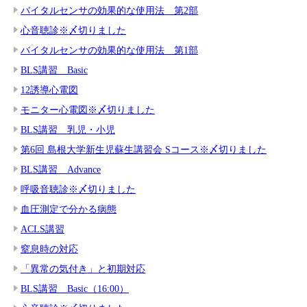
バイタルセンサの効果的な使用法 第2部
心音聴診※〆切りました
バイタルセンサの効果的な使用法 第1部
BLS講習 Basic
12誘導心電図
モニター心電図※〆切りました
BLS講習 乳児・小児
第6回 島根大学新生児蘇生講習会 Sコース※〆切りました
BLS講習 Advance
呼吸音聴診※〆切りました
血圧測定で分かる病態
ACLS講習
窒息時の対応
「異常の気付き」と初期対応
BLS講習 Basic（16:00）