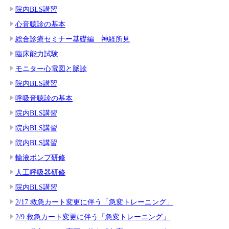
院内BLS講習
心音聴診の基本
総合診療セミナー基礎編 神経所見
臨床能力試験
モニター心電図と脈診
院内BLS講習
呼吸音聴診の基本
院内BLS講習
院内BLS講習
院内BLS講習
輸液ポンプ研修
人工呼吸器研修
院内BLS講習
2/17 救急カート変更に伴う「急変トレーニング」
2/9 救急カート変更に伴う「急変トレーニング」