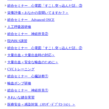
総合セミナー 心電図「すこし突っ込んだ話」③
栄養評価＜おなかの音聞いてますか？＞
総合セミナー Advanced OSCE
人工呼吸器研修
総合セミナー 神経所見②
院内BLS講習
総合セミナー 心電図「すこし突っ込んだ話」②
大量出血＜大量出血時の対応＞
大量出血＜安全な輸血のために＞
CVCトレーニング
総合セミナー 心臓診察①
輸血ポンプ研修
総合セミナー 神経所見①
きれいな縫合実習
医療安全＜感染対策（ｽﾀﾝﾀﾞｰﾄﾞﾌﾟﾘｺｰｼｮﾝ）＞