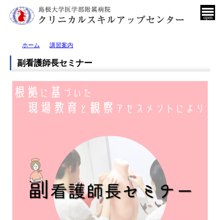
open
ホーム
講習案内
副看護師長セミナー