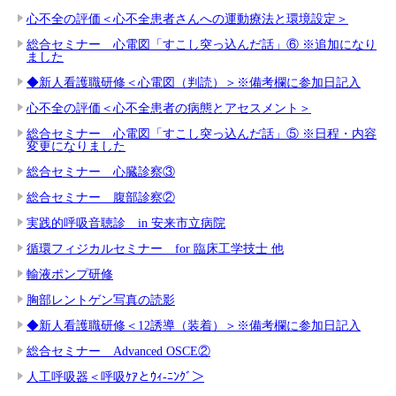
心不全の評価＜心不全患者さんへの運動療法と環境設定＞
総合セミナー 心電図「すこし突っ込んだ話」⑥ ※追加になり
ました
◆新人看護職研修＜心電図（判読）＞※備考欄に参加日記入
心不全の評価＜心不全患者の病態とアセスメント＞
総合セミナー 心電図「すこし突っ込んだ話」⑤ ※日程・内容
変更になりました
総合セミナー 心臓診察③
総合セミナー 腹部診察②
実践的呼吸音聴診 in 安来市立病院
循環フィジカルセミナー for 臨床工学技士 他
輸液ポンプ研修
胸部レントゲン写真の読影
◆新人看護職研修＜12誘導（装着）＞※備考欄に参加日記入
総合セミナー Advanced OSCE②
人工呼吸器＜呼吸ｹｱとｳｨ-ﾆﾝｸﾞ＞