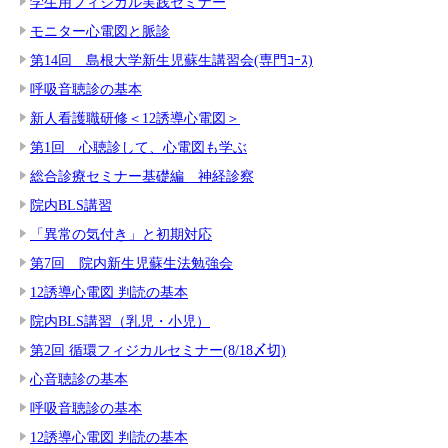
学生用フィジカル実践セミナー
モニター心電図と脈診
第14回 島根大学新生児蘇生講習会(専門ｺｰｽ)
呼吸音聴診の基本
新人看護職研修＜12誘導心電図＞
第1回 心聴診して、心電図も学ぶ
総合診療セミナー基礎編 神経診察
院内BLS講習
「異常の気付き」と初期対応
第7回 院内新生児蘇生法勉強会
12誘導心電図 判読の基本
院内BLS講習（乳児・小児）
第2回 循環フィジカルセミナー(8/18〆切)
心音聴診の基本
呼吸音聴診の基本
12誘導心電図 判読の基本