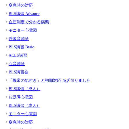
窒息時の対応
BLS講習 Advance
血圧測定で分かる病態
モニター心電図
呼吸音聴診
BLS講習 Basic
ACLS講習
心音聴診
BLS講習会
「異常の気付き」と初期対応 ※〆切りました
BLS講習（成人）
12誘導心電図
BLS講習（成人）
モニター心電図
窒息時の対応