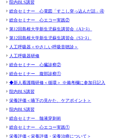
院内BLS講習
総合セミナー 心電図「すこし突っ込んだ話」④
総合セミナー 心エコー実践②
第12回島根大学新生児蘇生講習会（Aｺｰｽ）
第12回島根大学新生児蘇生講習会（Sｺｰｽ）
人工呼吸器＜やさしい呼吸音聴診＞
人工呼吸器研修
総合セミナー 心臓診察②
総合セミナー 腹部診察①
◆新人看護職研修＜循環＞ ※備考欄に参加日記入
院内BLS講習
栄養評価＜嚥下の見かた、ケアポイント＞
院内BLS講習
総合セミナー 髄液穿刺術
総合セミナー 心エコー実践①
栄養評価＜栄養評価・栄養治療について＞