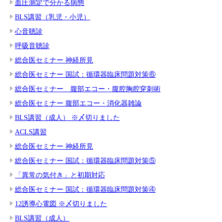
血圧測定で分かる病態
BLS講習（乳児・小児）
心音聴診
呼吸音聴診
総合医セミナー 神経所見
総合医セミナー 国試：循環器臨床問題対策⑥
総合医セミナー 腹部エコー・腹腔胸腔穿刺術
総合医セミナー 腹部エコー・消化器雑論
BLS講習（成人） ※〆切りました
ACLS講習
総合医セミナー 神経所見
総合医セミナー 国試：循環器臨床問題対策⑤
「異常の気付き」と初期対応
総合医セミナー 国試：循環器臨床問題対策④
12誘導心電図 ※〆切りました
BLS講習（成人）