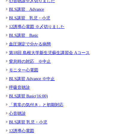
心音聴診※〆切りました
BLS講習 Advance
BLS講習 乳児・小児
12誘導心電図 ※〆切りました
BLS講習 Basic
血圧測定で分かる病態
第18回 島根大学新生児蘇生講習会 Aコース
窒息時の対応 ※中止
モニター心電図
BLS講習 Advance ※中止
呼吸音聴診
BLS講習 Basic(16:00)
「異常の気付き」と初期対応
心音聴診
BLS講習 乳児・小児
12誘導心電図