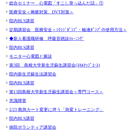
総合セミナー 心電図「すこし突っ込んだ話」①
医療安全＜褥瘡対策、DVT対策＞
院内BLS講習
定期講習会 医療安全＜ｼﾘﾝｼﾞﾎﾟﾝﾌﾟ・輸液ﾎﾟﾝﾌﾟの使用方法＞
◆新人看護職研修 呼吸音聴診ﾄﾚｰﾆﾝｸﾞ
院内BLS講習
モニター心電図と脈診
第3回 島根大学新生児蘇生講習会(ｽｷﾙｱｯﾌﾟｺｰｽ)
院内新生児蘇生法講習会
院内BLS講習
第13回島根大学新生児蘇生講習会＜専門コース＞
意識障害
2/23 救急カート変更に伴う「急変トレーニング」
院内BLS講習
病院ボランティア講習会