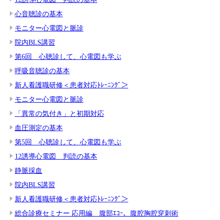
心音聴診の基本
モニター心電図と脈診
院内BLS講習
第6回 心聴診して、心電図も学ぶ
呼吸音聴診の基本
新人看護職研修＜患者対応ﾄﾚｰﾆﾝｸﾞ＞
モニター心電図と脈診
「異常の気付き」と初期対応
血圧測定の基本
第5回 心聴診して、心電図も学ぶ
12誘導心電図 判読の基本
静脈採血
院内BLS講習
新人看護職研修＜患者対応ﾄﾚｰﾆﾝｸﾞ＞
総合診療セミナー 応用編 腹部ｴｺｰ、腹腔胸腔穿刺術