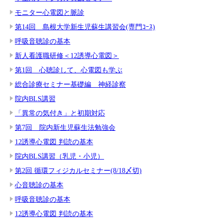
モニター心電図と脈診
第14回 島根大学新生児蘇生講習会(専門ｺｰｽ)
呼吸音聴診の基本
新人看護職研修＜12誘導心電図＞
第1回 心聴診して、心電図も学ぶ
総合診療セミナー基礎編 神経診察
院内BLS講習
「異常の気付き」と初期対応
第7回 院内新生児蘇生法勉強会
12誘導心電図 判読の基本
院内BLS講習（乳児・小児）
第2回 循環フィジカルセミナー(8/18〆切)
心音聴診の基本
呼吸音聴診の基本
12誘導心電図 判読の基本