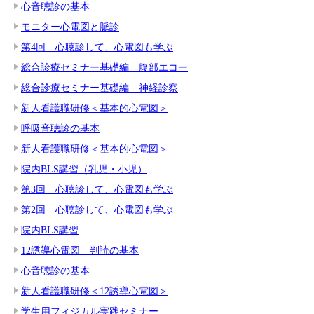
心音聴診の基本
モニター心電図と脈診
第4回 心聴診して、心電図も学ぶ
総合診療セミナー基礎編 腹部エコー
総合診療セミナー基礎編 神経診察
新人看護職研修＜基本的心電図＞
呼吸音聴診の基本
新人看護職研修＜基本的心電図＞
院内BLS講習（乳児・小児）
第3回 心聴診して、心電図も学ぶ
第2回 心聴診して、心電図も学ぶ
院内BLS講習
12誘導心電図 判読の基本
心音聴診の基本
新人看護職研修＜12誘導心電図＞
学生用フィジカル実践セミナー