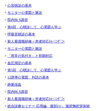
心音聴診の基本
モニター心電図と脈診
院内BLS講習
第6回 心聴診して、心電図も学ぶ
呼吸音聴診の基本
新人看護職研修＜患者対応ﾄﾚｰﾆﾝｸﾞ＞
モニター心電図と脈診
「異常の気付き」と初期対応
血圧測定の基本
第5回 心聴診して、心電図も学ぶ
12誘導心電図 判読の基本
静脈採血
院内BLS講習
新人看護職研修＜患者対応ﾄﾚｰﾆﾝｸﾞ＞
総合診療セミナー 応用編 腹部ｴｺｰ、腹腔胸腔穿刺術