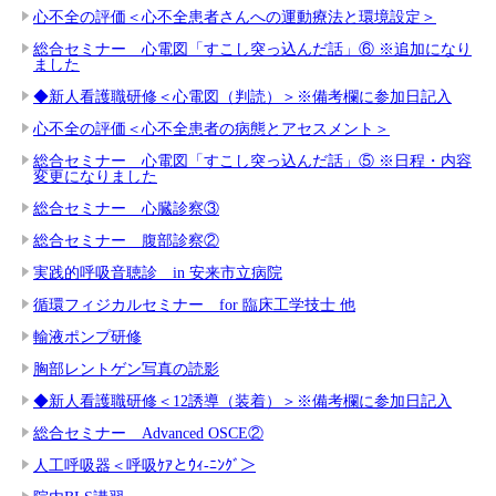
心不全の評価＜心不全患者さんへの運動療法と環境設定＞
総合セミナー 心電図「すこし突っ込んだ話」⑥ ※追加になり
ました
◆新人看護職研修＜心電図（判読）＞※備考欄に参加日記入
心不全の評価＜心不全患者の病態とアセスメント＞
総合セミナー 心電図「すこし突っ込んだ話」⑤ ※日程・内容
変更になりました
総合セミナー 心臓診察③
総合セミナー 腹部診察②
実践的呼吸音聴診 in 安来市立病院
循環フィジカルセミナー for 臨床工学技士 他
輸液ポンプ研修
胸部レントゲン写真の読影
◆新人看護職研修＜12誘導（装着）＞※備考欄に参加日記入
総合セミナー Advanced OSCE②
人工呼吸器＜呼吸ｹｱとｳｨ-ﾆﾝｸﾞ＞