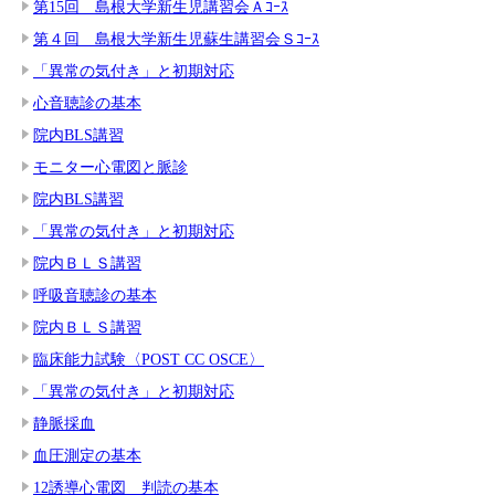
第15回 島根大学新生児講習会Ａｺｰｽ
第４回 島根大学新生児蘇生講習会Ｓｺｰｽ
「異常の気付き」と初期対応
心音聴診の基本
院内BLS講習
モニター心電図と脈診
院内BLS講習
「異常の気付き」と初期対応
院内ＢＬＳ講習
呼吸音聴診の基本
院内ＢＬＳ講習
臨床能力試験〈POST CC OSCE〉
「異常の気付き」と初期対応
静脈採血
血圧測定の基本
12誘導心電図 判読の基本