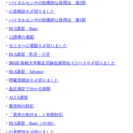
バイタルセンサの効果的な使用法 第2部
心音聴診※〆切りました
バイタルセンサの効果的な使用法 第1部
BLS講習 Basic
12誘導心電図
モニター心電図※〆切りました
BLS講習 乳児・小児
第6回 島根大学新生児蘇生講習会 Sコース※〆切りました
BLS講習 Advance
呼吸音聴診※〆切りました
血圧測定で分かる病態
ACLS講習
窒息時の対応
「異常の気付き」と初期対応
BLS講習 Basic（16:00）
心音聴診※〆切りました