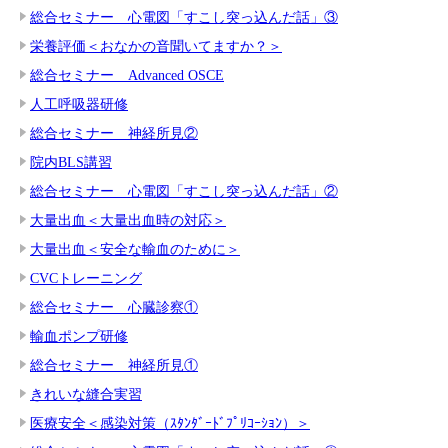
総合セミナー 心電図「すこし突っ込んだ話」③
栄養評価＜おなかの音聞いてますか？＞
総合セミナー Advanced OSCE
人工呼吸器研修
総合セミナー 神経所見②
院内BLS講習
総合セミナー 心電図「すこし突っ込んだ話」②
大量出血＜大量出血時の対応＞
大量出血＜安全な輸血のために＞
CVCトレーニング
総合セミナー 心臓診察①
輸血ポンプ研修
総合セミナー 神経所見①
きれいな縫合実習
医療安全＜感染対策（ｽﾀﾝﾀﾞｰﾄﾞﾌﾟﾘｺｰｼｮﾝ）＞