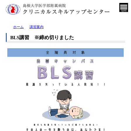
open
ホーム
講習案内
BLS講習 ※締め切りました