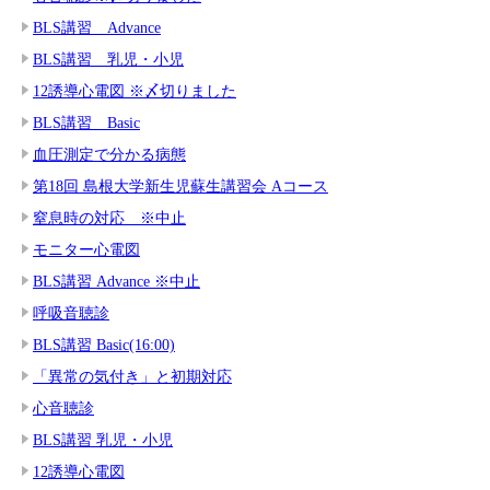
BLS講習 Advance
BLS講習 乳児・小児
12誘導心電図 ※〆切りました
BLS講習 Basic
血圧測定で分かる病態
第18回 島根大学新生児蘇生講習会 Aコース
窒息時の対応 ※中止
モニター心電図
BLS講習 Advance ※中止
呼吸音聴診
BLS講習 Basic(16:00)
「異常の気付き」と初期対応
心音聴診
BLS講習 乳児・小児
12誘導心電図