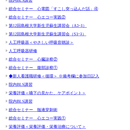
院内BLS講習
総合セミナー 心電図「すこし突っ込んだ話」④
総合セミナー 心エコー実践②
第12回島根大学新生児蘇生講習会（Aｺｰｽ）
第12回島根大学新生児蘇生講習会（Sｺｰｽ）
人工呼吸器＜やさしい呼吸音聴診＞
人工呼吸器研修
総合セミナー 心臓診察②
総合セミナー 腹部診察①
◆新人看護職研修＜循環＞ ※備考欄に参加日記入
院内BLS講習
栄養評価＜嚥下の見かた、ケアポイント＞
院内BLS講習
総合セミナー 髄液穿刺術
総合セミナー 心エコー実践①
栄養評価＜栄養評価・栄養治療について＞