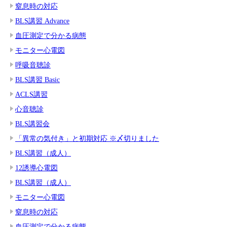
窒息時の対応
BLS講習 Advance
血圧測定で分かる病態
モニター心電図
呼吸音聴診
BLS講習 Basic
ACLS講習
心音聴診
BLS講習会
「異常の気付き」と初期対応 ※〆切りました
BLS講習（成人）
12誘導心電図
BLS講習（成人）
モニター心電図
窒息時の対応
血圧測定で分かる病態