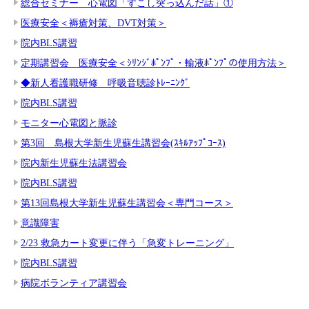
総合セミナー 心電図「すこし突っ込んだ話」①
医療安全＜褥瘡対策、DVT対策＞
院内BLS講習
定期講習会 医療安全＜ｼﾘﾝｼﾞﾎﾟﾝﾌﾟ・輸液ﾎﾟﾝﾌﾟの使用方法＞
◆新人看護職研修 呼吸音聴診ﾄﾚｰﾆﾝｸﾞ
院内BLS講習
モニター心電図と脈診
第3回 島根大学新生児蘇生講習会(ｽｷﾙｱｯﾌﾟｺｰｽ)
院内新生児蘇生法講習会
院内BLS講習
第13回島根大学新生児蘇生講習会＜専門コース＞
意識障害
2/23 救急カート変更に伴う「急変トレーニング」
院内BLS講習
病院ボランティア講習会