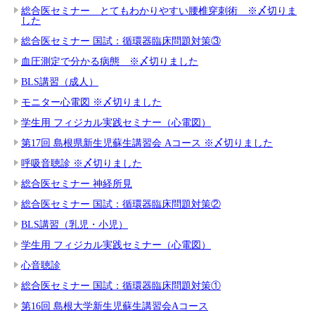
総合医セミナー とてもわかりやすい腰椎穿刺術 ※〆切りま
した
総合医セミナー 国試：循環器臨床問題対策③
血圧測定で分かる病態 ※〆切りました
BLS講習（成人）
モニター心電図 ※〆切りました
学生用 フィジカル実践セミナー（心電図）
第17回 島根県新生児蘇生講習会 Aコース ※〆切りました
呼吸音聴診 ※〆切りました
総合医セミナー 神経所見
総合医セミナー 国試：循環器臨床問題対策②
BLS講習（乳児・小児）
学生用 フィジカル実践セミナー（心電図）
心音聴診
総合医セミナー 国試：循環器臨床問題対策①
第16回 島根大学新生児蘇生講習会Aコース