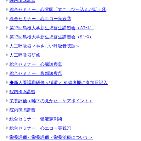
院内BLS講習
総合セミナー 心電図「すこし突っ込んだ話」④
総合セミナー 心エコー実践②
第12回島根大学新生児蘇生講習会（Aｺｰｽ）
第12回島根大学新生児蘇生講習会（Sｺｰｽ）
人工呼吸器＜やさしい呼吸音聴診＞
人工呼吸器研修
総合セミナー 心臓診察②
総合セミナー 腹部診察①
◆新人看護職研修＜循環＞ ※備考欄に参加日記入
院内BLS講習
栄養評価＜嚥下の見かた、ケアポイント＞
院内BLS講習
総合セミナー 髄液穿刺術
総合セミナー 心エコー実践①
栄養評価＜栄養評価・栄養治療について＞