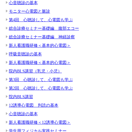
心音聴診の基本
モニター心電図と脈診
第4回 心聴診して、心電図も学ぶ
総合診療セミナー基礎編 腹部エコー
総合診療セミナー基礎編 神経診察
新人看護職研修＜基本的心電図＞
呼吸音聴診の基本
新人看護職研修＜基本的心電図＞
院内BLS講習（乳児・小児）
第3回 心聴診して、心電図も学ぶ
第2回 心聴診して、心電図も学ぶ
院内BLS講習
12誘導心電図 判読の基本
心音聴診の基本
新人看護職研修＜12誘導心電図＞
学生用フィジカル実践セミナー