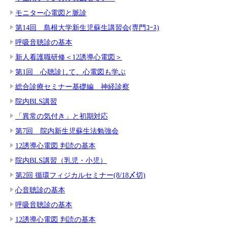
モニター心電図と脈診
第14回 島根大学新生児蘇生講習会(専門ｺｰｽ)
呼吸音聴診の基本
新人看護職研修＜12誘導心電図＞
第1回 心聴診して、心電図も学ぶ
総合診療セミナー基礎編 神経診察
院内BLS講習
「異常の気付き」と初期対応
第7回 院内新生児蘇生法勉強会
12誘導心電図 判読の基本
院内BLS講習（乳児・小児）
第2回 循環フィジカルセミナー(8/18〆切)
心音聴診の基本
呼吸音聴診の基本
12誘導心電図 判読の基本