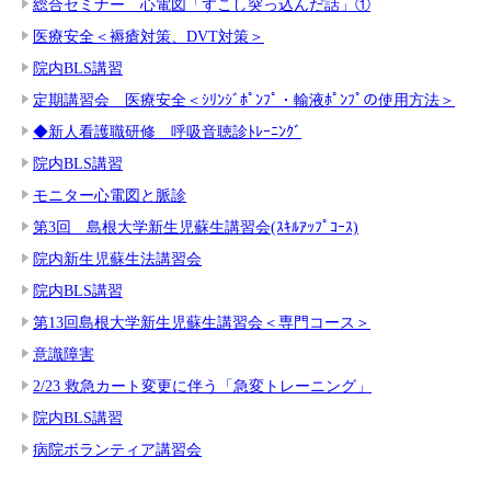
総合セミナー 心電図「すこし突っ込んだ話」①
医療安全＜褥瘡対策、DVT対策＞
院内BLS講習
定期講習会 医療安全＜ｼﾘﾝｼﾞﾎﾟﾝﾌﾟ・輸液ﾎﾟﾝﾌﾟの使用方法＞
◆新人看護職研修 呼吸音聴診ﾄﾚｰﾆﾝｸﾞ
院内BLS講習
モニター心電図と脈診
第3回 島根大学新生児蘇生講習会(ｽｷﾙｱｯﾌﾟｺｰｽ)
院内新生児蘇生法講習会
院内BLS講習
第13回島根大学新生児蘇生講習会＜専門コース＞
意識障害
2/23 救急カート変更に伴う「急変トレーニング」
院内BLS講習
病院ボランティア講習会