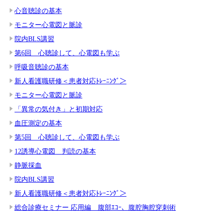
心音聴診の基本
モニター心電図と脈診
院内BLS講習
第6回 心聴診して、心電図も学ぶ
呼吸音聴診の基本
新人看護職研修＜患者対応ﾄﾚｰﾆﾝｸﾞ＞
モニター心電図と脈診
「異常の気付き」と初期対応
血圧測定の基本
第5回 心聴診して、心電図も学ぶ
12誘導心電図 判読の基本
静脈採血
院内BLS講習
新人看護職研修＜患者対応ﾄﾚｰﾆﾝｸﾞ＞
総合診療セミナー 応用編 腹部ｴｺｰ、腹腔胸腔穿刺術