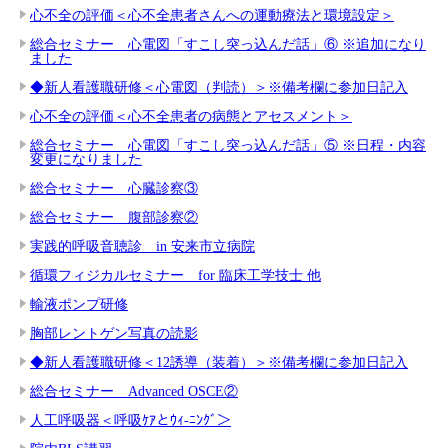
心不全の評価＜心不全患者さんへの運動療法と環境設定＞
総合セミナー 心電図「すこし突っ込んだ話」⑥ ※追加になり
ました
◆新人看護職研修＜心電図（判読）＞※備考欄に参加日記入
心不全の評価＜心不全患者の病態とアセスメント＞
総合セミナー 心電図「すこし突っ込んだ話」⑤ ※日程・内容
変更になりました
総合セミナー 心臓診察③
総合セミナー 腹部診察②
実践的呼吸音聴診 in 安来市立病院
循環フィジカルセミナー for 臨床工学技士 他
輸液ポンプ研修
胸部レントゲン写真の読影
◆新人看護職研修＜12誘導（装着）＞※備考欄に参加日記入
総合セミナー Advanced OSCE②
人工呼吸器＜呼吸ｹｱとｳｨ-ﾆﾝｸﾞ＞