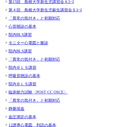
第15回 島根大学新生児講習会Ａｺｰｽ
第４回 島根大学新生児蘇生講習会Ｓｺｰｽ
「異常の気付き」と初期対応
心音聴診の基本
院内BLS講習
モニター心電図と脈診
院内BLS講習
「異常の気付き」と初期対応
院内ＢＬＳ講習
呼吸音聴診の基本
院内ＢＬＳ講習
臨床能力試験〈POST CC OSCE〉
「異常の気付き」と初期対応
静脈採血
血圧測定の基本
12誘導心電図 判読の基本