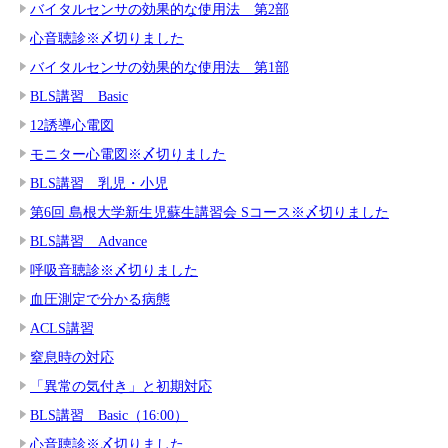
バイタルセンサの効果的な使用法 第2部
心音聴診※〆切りました
バイタルセンサの効果的な使用法 第1部
BLS講習 Basic
12誘導心電図
モニター心電図※〆切りました
BLS講習 乳児・小児
第6回 島根大学新生児蘇生講習会 Sコース※〆切りました
BLS講習 Advance
呼吸音聴診※〆切りました
血圧測定で分かる病態
ACLS講習
窒息時の対応
「異常の気付き」と初期対応
BLS講習 Basic（16:00）
心音聴診※〆切りました