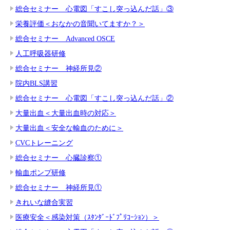
総合セミナー 心電図「すこし突っ込んだ話」③
栄養評価＜おなかの音聞いてますか？＞
総合セミナー Advanced OSCE
人工呼吸器研修
総合セミナー 神経所見②
院内BLS講習
総合セミナー 心電図「すこし突っ込んだ話」②
大量出血＜大量出血時の対応＞
大量出血＜安全な輸血のために＞
CVCトレーニング
総合セミナー 心臓診察①
輸血ポンプ研修
総合セミナー 神経所見①
きれいな縫合実習
医療安全＜感染対策（ｽﾀﾝﾀﾞｰﾄﾞﾌﾟﾘｺｰｼｮﾝ）＞