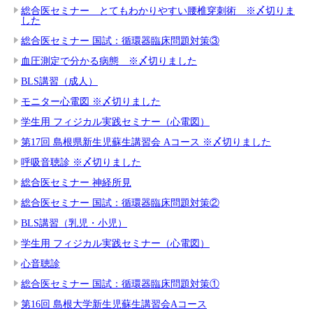
総合医セミナー とてもわかりやすい腰椎穿刺術 ※〆切りま
した
総合医セミナー 国試：循環器臨床問題対策③
血圧測定で分かる病態 ※〆切りました
BLS講習（成人）
モニター心電図 ※〆切りました
学生用 フィジカル実践セミナー（心電図）
第17回 島根県新生児蘇生講習会 Aコース ※〆切りました
呼吸音聴診 ※〆切りました
総合医セミナー 神経所見
総合医セミナー 国試：循環器臨床問題対策②
BLS講習（乳児・小児）
学生用 フィジカル実践セミナー（心電図）
心音聴診
総合医セミナー 国試：循環器臨床問題対策①
第16回 島根大学新生児蘇生講習会Aコース