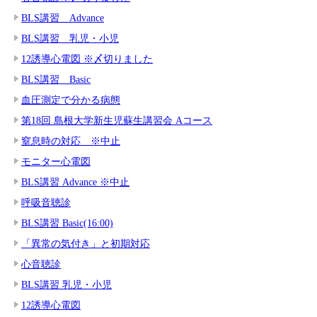
BLS講習 Advance
BLS講習 乳児・小児
12誘導心電図 ※〆切りました
BLS講習 Basic
血圧測定で分かる病態
第18回 島根大学新生児蘇生講習会 Aコース
窒息時の対応 ※中止
モニター心電図
BLS講習 Advance ※中止
呼吸音聴診
BLS講習 Basic(16:00)
「異常の気付き」と初期対応
心音聴診
BLS講習 乳児・小児
12誘導心電図