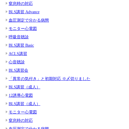
窒息時の対応
BLS講習 Advance
血圧測定で分かる病態
モニター心電図
呼吸音聴診
BLS講習 Basic
ACLS講習
心音聴診
BLS講習会
「異常の気付き」と初期対応 ※〆切りました
BLS講習（成人）
12誘導心電図
BLS講習（成人）
モニター心電図
窒息時の対応
血圧測定で分かる病態