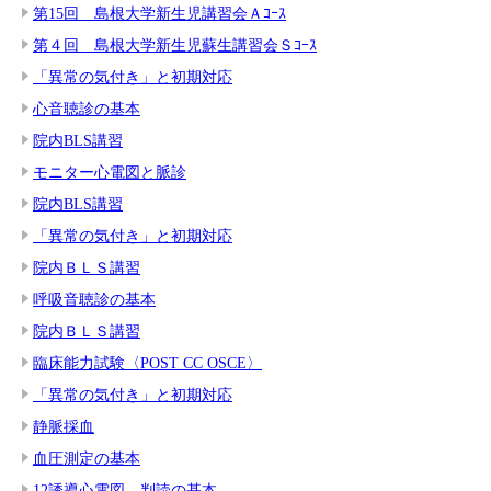
第15回 島根大学新生児講習会Ａｺｰｽ
第４回 島根大学新生児蘇生講習会Ｓｺｰｽ
「異常の気付き」と初期対応
心音聴診の基本
院内BLS講習
モニター心電図と脈診
院内BLS講習
「異常の気付き」と初期対応
院内ＢＬＳ講習
呼吸音聴診の基本
院内ＢＬＳ講習
臨床能力試験〈POST CC OSCE〉
「異常の気付き」と初期対応
静脈採血
血圧測定の基本
12誘導心電図 判読の基本