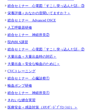
総合セミナー 心電図「すこし突っ込んだ話」③
栄養評価＜おなかの音聞いてますか？＞
総合セミナー Advanced OSCE
人工呼吸器研修
総合セミナー 神経所見②
院内BLS講習
総合セミナー 心電図「すこし突っ込んだ話」②
大量出血＜大量出血時の対応＞
大量出血＜安全な輸血のために＞
CVCトレーニング
総合セミナー 心臓診察①
輸血ポンプ研修
総合セミナー 神経所見①
きれいな縫合実習
医療安全＜感染対策（ｽﾀﾝﾀﾞｰﾄﾞﾌﾟﾘｺｰｼｮﾝ）＞