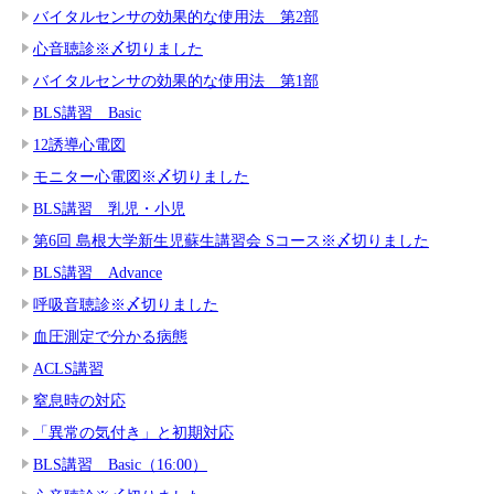
バイタルセンサの効果的な使用法 第2部
心音聴診※〆切りました
バイタルセンサの効果的な使用法 第1部
BLS講習 Basic
12誘導心電図
モニター心電図※〆切りました
BLS講習 乳児・小児
第6回 島根大学新生児蘇生講習会 Sコース※〆切りました
BLS講習 Advance
呼吸音聴診※〆切りました
血圧測定で分かる病態
ACLS講習
窒息時の対応
「異常の気付き」と初期対応
BLS講習 Basic（16:00）