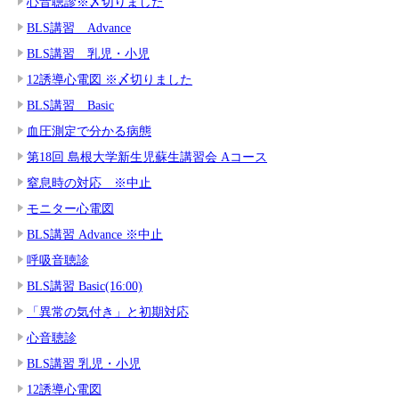
心音聴診※〆切りました
BLS講習 Advance
BLS講習 乳児・小児
12誘導心電図 ※〆切りました
BLS講習 Basic
血圧測定で分かる病態
第18回 島根大学新生児蘇生講習会 Aコース
窒息時の対応 ※中止
モニター心電図
BLS講習 Advance ※中止
呼吸音聴診
BLS講習 Basic(16:00)
「異常の気付き」と初期対応
心音聴診
BLS講習 乳児・小児
12誘導心電図