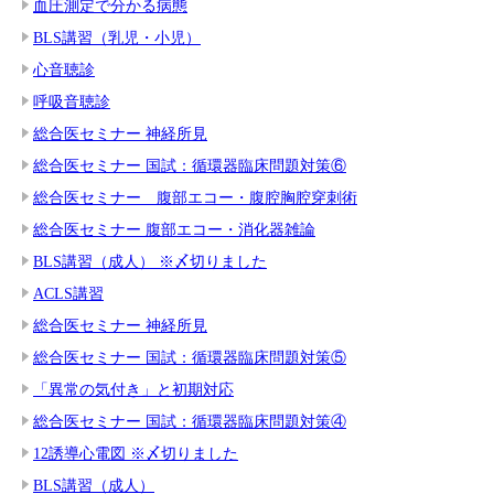
血圧測定で分かる病態
BLS講習（乳児・小児）
心音聴診
呼吸音聴診
総合医セミナー 神経所見
総合医セミナー 国試：循環器臨床問題対策⑥
総合医セミナー 腹部エコー・腹腔胸腔穿刺術
総合医セミナー 腹部エコー・消化器雑論
BLS講習（成人） ※〆切りました
ACLS講習
総合医セミナー 神経所見
総合医セミナー 国試：循環器臨床問題対策⑤
「異常の気付き」と初期対応
総合医セミナー 国試：循環器臨床問題対策④
12誘導心電図 ※〆切りました
BLS講習（成人）