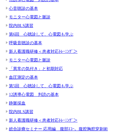
心音聴診の基本
モニター心電図と脈診
院内BLS講習
第6回 心聴診して、心電図も学ぶ
呼吸音聴診の基本
新人看護職研修＜患者対応ﾄﾚｰﾆﾝｸﾞ＞
モニター心電図と脈診
「異常の気付き」と初期対応
血圧測定の基本
第5回 心聴診して、心電図も学ぶ
12誘導心電図 判読の基本
静脈採血
院内BLS講習
新人看護職研修＜患者対応ﾄﾚｰﾆﾝｸﾞ＞
総合診療セミナー 応用編 腹部ｴｺｰ、腹腔胸腔穿刺術