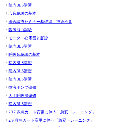
院内BLS講習
心音聴診の基本
総合診療セミナー基礎編 神経所見
臨床能力試験
モニター心電図と脈診
院内BLS講習
呼吸音聴診の基本
院内BLS講習
院内BLS講習
院内BLS講習
輸液ポンプ研修
人工呼吸器研修
院内BLS講習
2/17 救急カート変更に伴う「急変トレーニング」
2/9 救急カート変更に伴う「急変トレーニング」