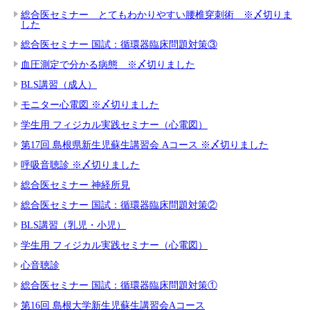
総合医セミナー とてもわかりやすい腰椎穿刺術 ※〆切りま
した
総合医セミナー 国試：循環器臨床問題対策③
血圧測定で分かる病態 ※〆切りました
BLS講習（成人）
モニター心電図 ※〆切りました
学生用 フィジカル実践セミナー（心電図）
第17回 島根県新生児蘇生講習会 Aコース ※〆切りました
呼吸音聴診 ※〆切りました
総合医セミナー 神経所見
総合医セミナー 国試：循環器臨床問題対策②
BLS講習（乳児・小児）
学生用 フィジカル実践セミナー（心電図）
心音聴診
総合医セミナー 国試：循環器臨床問題対策①
第16回 島根大学新生児蘇生講習会Aコース