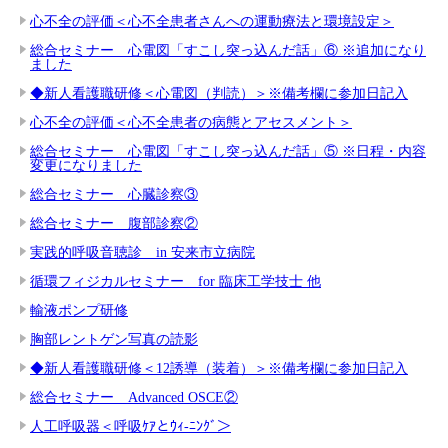
心不全の評価＜心不全患者さんへの運動療法と環境設定＞
総合セミナー 心電図「すこし突っ込んだ話」⑥ ※追加になり
ました
◆新人看護職研修＜心電図（判読）＞※備考欄に参加日記入
心不全の評価＜心不全患者の病態とアセスメント＞
総合セミナー 心電図「すこし突っ込んだ話」⑤ ※日程・内容
変更になりました
総合セミナー 心臓診察③
総合セミナー 腹部診察②
実践的呼吸音聴診 in 安来市立病院
循環フィジカルセミナー for 臨床工学技士 他
輸液ポンプ研修
胸部レントゲン写真の読影
◆新人看護職研修＜12誘導（装着）＞※備考欄に参加日記入
総合セミナー Advanced OSCE②
人工呼吸器＜呼吸ｹｱとｳｨ-ﾆﾝｸﾞ＞