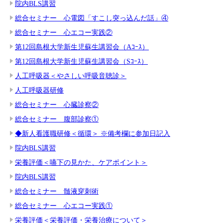
院内BLS講習
総合セミナー 心電図「すこし突っ込んだ話」④
総合セミナー 心エコー実践②
第12回島根大学新生児蘇生講習会（Aｺｰｽ）
第12回島根大学新生児蘇生講習会（Sｺｰｽ）
人工呼吸器＜やさしい呼吸音聴診＞
人工呼吸器研修
総合セミナー 心臓診察②
総合セミナー 腹部診察①
◆新人看護職研修＜循環＞ ※備考欄に参加日記入
院内BLS講習
栄養評価＜嚥下の見かた、ケアポイント＞
院内BLS講習
総合セミナー 髄液穿刺術
総合セミナー 心エコー実践①
栄養評価＜栄養評価・栄養治療について＞