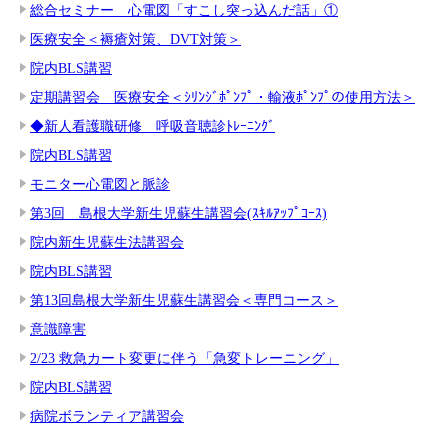
総合セミナー 心電図「すこし突っ込んだ話」①
医療安全＜褥瘡対策、DVT対策＞
院内BLS講習
定期講習会 医療安全＜ｼﾘﾝｼﾞﾎﾟﾝﾌﾟ・輸液ﾎﾟﾝﾌﾟの使用方法＞
◆新人看護職研修 呼吸音聴診ﾄﾚｰﾆﾝｸﾞ
院内BLS講習
モニター心電図と脈診
第3回 島根大学新生児蘇生講習会(ｽｷﾙｱｯﾌﾟｺｰｽ)
院内新生児蘇生法講習会
院内BLS講習
第13回島根大学新生児蘇生講習会＜専門コース＞
意識障害
2/23 救急カート変更に伴う「急変トレーニング」
院内BLS講習
病院ボランティア講習会