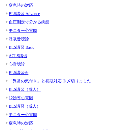
窒息時の対応
BLS講習 Advance
血圧測定で分かる病態
モニター心電図
呼吸音聴診
BLS講習 Basic
ACLS講習
心音聴診
BLS講習会
「異常の気付き」と初期対応 ※〆切りました
BLS講習（成人）
12誘導心電図
BLS講習（成人）
モニター心電図
窒息時の対応