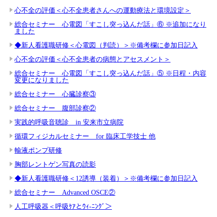
心不全の評価＜心不全患者さんへの運動療法と環境設定＞
総合セミナー 心電図「すこし突っ込んだ話」⑥ ※追加になり
ました
◆新人看護職研修＜心電図（判読）＞※備考欄に参加日記入
心不全の評価＜心不全患者の病態とアセスメント＞
総合セミナー 心電図「すこし突っ込んだ話」⑤ ※日程・内容
変更になりました
総合セミナー 心臓診察③
総合セミナー 腹部診察②
実践的呼吸音聴診 in 安来市立病院
循環フィジカルセミナー for 臨床工学技士 他
輸液ポンプ研修
胸部レントゲン写真の読影
◆新人看護職研修＜12誘導（装着）＞※備考欄に参加日記入
総合セミナー Advanced OSCE②
人工呼吸器＜呼吸ｹｱとｳｨ-ﾆﾝｸﾞ＞