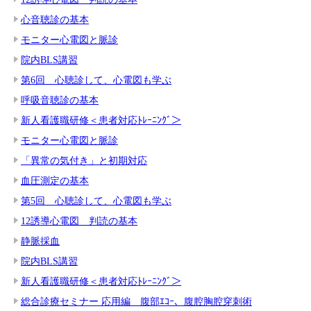
心音聴診の基本
モニター心電図と脈診
院内BLS講習
第6回 心聴診して、心電図も学ぶ
呼吸音聴診の基本
新人看護職研修＜患者対応ﾄﾚｰﾆﾝｸﾞ＞
モニター心電図と脈診
「異常の気付き」と初期対応
血圧測定の基本
第5回 心聴診して、心電図も学ぶ
12誘導心電図 判読の基本
静脈採血
院内BLS講習
新人看護職研修＜患者対応ﾄﾚｰﾆﾝｸﾞ＞
総合診療セミナー 応用編 腹部ｴｺｰ、腹腔胸腔穿刺術