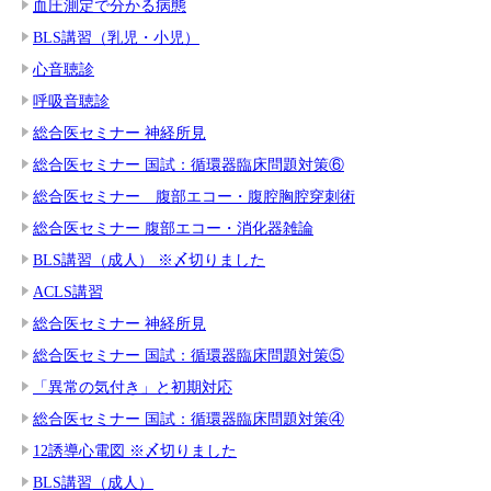
血圧測定で分かる病態
BLS講習（乳児・小児）
心音聴診
呼吸音聴診
総合医セミナー 神経所見
総合医セミナー 国試：循環器臨床問題対策⑥
総合医セミナー 腹部エコー・腹腔胸腔穿刺術
総合医セミナー 腹部エコー・消化器雑論
BLS講習（成人） ※〆切りました
ACLS講習
総合医セミナー 神経所見
総合医セミナー 国試：循環器臨床問題対策⑤
「異常の気付き」と初期対応
総合医セミナー 国試：循環器臨床問題対策④
12誘導心電図 ※〆切りました
BLS講習（成人）