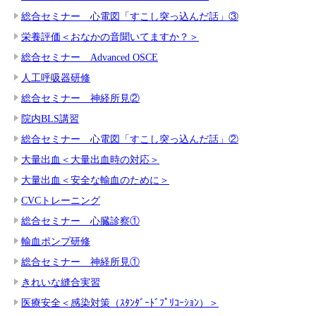
総合セミナー 心電図「すこし突っ込んだ話」③
栄養評価＜おなかの音聞いてますか？＞
総合セミナー Advanced OSCE
人工呼吸器研修
総合セミナー 神経所見②
院内BLS講習
総合セミナー 心電図「すこし突っ込んだ話」②
大量出血＜大量出血時の対応＞
大量出血＜安全な輸血のために＞
CVCトレーニング
総合セミナー 心臓診察①
輸血ポンプ研修
総合セミナー 神経所見①
きれいな縫合実習
医療安全＜感染対策（ｽﾀﾝﾀﾞｰﾄﾞﾌﾟﾘｺｰｼｮﾝ）＞