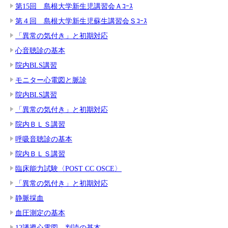
第15回 島根大学新生児講習会Ａｺｰｽ
第４回 島根大学新生児蘇生講習会Ｓｺｰｽ
「異常の気付き」と初期対応
心音聴診の基本
院内BLS講習
モニター心電図と脈診
院内BLS講習
「異常の気付き」と初期対応
院内ＢＬＳ講習
呼吸音聴診の基本
院内ＢＬＳ講習
臨床能力試験〈POST CC OSCE〉
「異常の気付き」と初期対応
静脈採血
血圧測定の基本
12誘導心電図 判読の基本