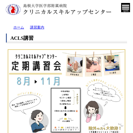
open
ホーム
講習案内
ACLS講習