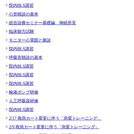
院内BLS講習
心音聴診の基本
総合診療セミナー基礎編 神経所見
臨床能力試験
モニター心電図と脈診
院内BLS講習
呼吸音聴診の基本
院内BLS講習
院内BLS講習
院内BLS講習
輸液ポンプ研修
人工呼吸器研修
院内BLS講習
2/17 救急カート変更に伴う「急変トレーニング」
2/9 救急カート変更に伴う「急変トレーニング」