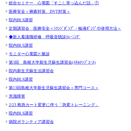
総合セミナー 心電図「すこし突っ込んだ話」①
医療安全＜褥瘡対策、DVT対策＞
院内BLS講習
定期講習会 医療安全＜ｼﾘﾝｼﾞﾎﾟﾝﾌﾟ・輸液ﾎﾟﾝﾌﾟの使用方法＞
◆新人看護職研修 呼吸音聴診ﾄﾚｰﾆﾝｸﾞ
院内BLS講習
モニター心電図と脈診
第3回 島根大学新生児蘇生講習会(ｽｷﾙｱｯﾌﾟｺｰｽ)
院内新生児蘇生法講習会
院内BLS講習
第13回島根大学新生児蘇生講習会＜専門コース＞
意識障害
2/23 救急カート変更に伴う「急変トレーニング」
院内BLS講習
病院ボランティア講習会