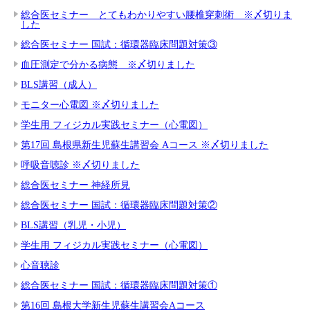
総合医セミナー とてもわかりやすい腰椎穿刺術 ※〆切りま
した
総合医セミナー 国試：循環器臨床問題対策③
血圧測定で分かる病態 ※〆切りました
BLS講習（成人）
モニター心電図 ※〆切りました
学生用 フィジカル実践セミナー（心電図）
第17回 島根県新生児蘇生講習会 Aコース ※〆切りました
呼吸音聴診 ※〆切りました
総合医セミナー 神経所見
総合医セミナー 国試：循環器臨床問題対策②
BLS講習（乳児・小児）
学生用 フィジカル実践セミナー（心電図）
心音聴診
総合医セミナー 国試：循環器臨床問題対策①
第16回 島根大学新生児蘇生講習会Aコース