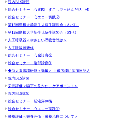
院内BLS講習
総合セミナー 心電図「すこし突っ込んだ話」④
総合セミナー 心エコー実践②
第12回島根大学新生児蘇生講習会（Aｺｰｽ）
第12回島根大学新生児蘇生講習会（Sｺｰｽ）
人工呼吸器＜やさしい呼吸音聴診＞
人工呼吸器研修
総合セミナー 心臓診察②
総合セミナー 腹部診察①
◆新人看護職研修＜循環＞ ※備考欄に参加日記入
院内BLS講習
栄養評価＜嚥下の見かた、ケアポイント＞
院内BLS講習
総合セミナー 髄液穿刺術
総合セミナー 心エコー実践①
栄養評価＜栄養評価・栄養治療について＞