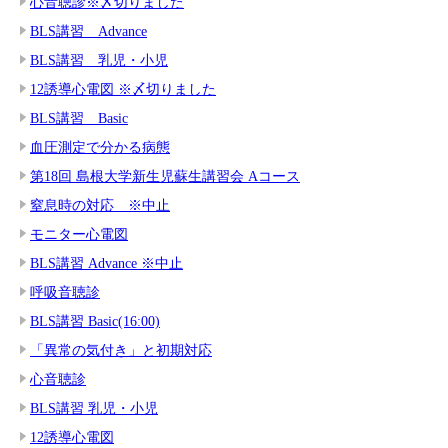
心音聴診※〆切りました
BLS講習 Advance
BLS講習 乳児・小児
12誘導心電図 ※〆切りました
BLS講習 Basic
血圧測定で分かる病態
第18回 島根大学新生児蘇生講習会 Aコース
窒息時の対応 ※中止
モニター心電図
BLS講習 Advance ※中止
呼吸音聴診
BLS講習 Basic(16:00)
「異常の気付き」と初期対応
心音聴診
BLS講習 乳児・小児
12誘導心電図