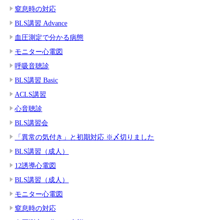
窒息時の対応
BLS講習 Advance
血圧測定で分かる病態
モニター心電図
呼吸音聴診
BLS講習 Basic
ACLS講習
心音聴診
BLS講習会
「異常の気付き」と初期対応 ※〆切りました
BLS講習（成人）
12誘導心電図
BLS講習（成人）
モニター心電図
窒息時の対応