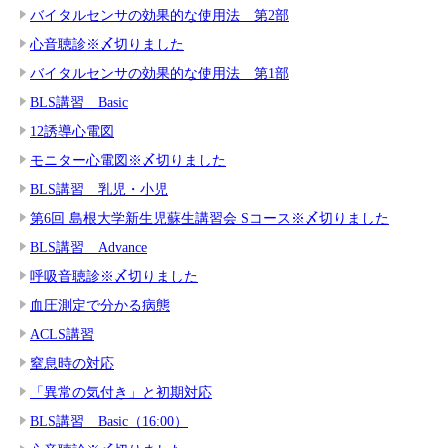
バイタルセンサの効果的な使用法 第2部
心音聴診※〆切りました
バイタルセンサの効果的な使用法 第1部
BLS講習 Basic
12誘導心電図
モニター心電図※〆切りました
BLS講習 乳児・小児
第6回 島根大学新生児蘇生講習会 Sコース※〆切りました
BLS講習 Advance
呼吸音聴診※〆切りました
血圧測定で分かる病態
ACLS講習
窒息時の対応
「異常の気付き」と初期対応
BLS講習 Basic（16:00）