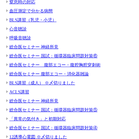
窒息時の対応
血圧測定で分かる病態
BLS講習（乳児・小児）
心音聴診
呼吸音聴診
総合医セミナー 神経所見
総合医セミナー 国試：循環器臨床問題対策⑥
総合医セミナー 腹部エコー・腹腔胸腔穿刺術
総合医セミナー 腹部エコー・消化器雑論
BLS講習（成人） ※〆切りました
ACLS講習
総合医セミナー 神経所見
総合医セミナー 国試：循環器臨床問題対策⑤
「異常の気付き」と初期対応
総合医セミナー 国試：循環器臨床問題対策④
12誘導心電図 ※〆切りました