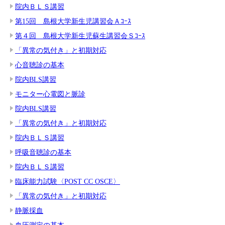
院内ＢＬＳ講習
第15回 島根大学新生児講習会Ａｺｰｽ
第４回 島根大学新生児蘇生講習会Ｓｺｰｽ
「異常の気付き」と初期対応
心音聴診の基本
院内BLS講習
モニター心電図と脈診
院内BLS講習
「異常の気付き」と初期対応
院内ＢＬＳ講習
呼吸音聴診の基本
院内ＢＬＳ講習
臨床能力試験〈POST CC OSCE〉
「異常の気付き」と初期対応
静脈採血
血圧測定の基本