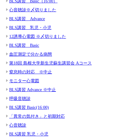
BLS講習 Basic（16:00）
心音聴診※〆切りました
BLS講習 Advance
BLS講習 乳児・小児
12誘導心電図 ※〆切りました
BLS講習 Basic
血圧測定で分かる病態
第18回 島根大学新生児蘇生講習会 Aコース
窒息時の対応 ※中止
モニター心電図
BLS講習 Advance ※中止
呼吸音聴診
BLS講習 Basic(16:00)
「異常の気付き」と初期対応
心音聴診
BLS講習 乳児・小児