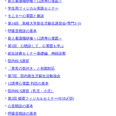
新人看護職研修＜12誘導心電図＞
学生用フィジカル実践セミナー
モニター心電図と脈診
第14回 島根大学新生児蘇生講習会(専門ｺｰｽ)
呼吸音聴診の基本
新人看護職研修＜12誘導心電図＞
第1回 心聴診して、心電図も学ぶ
総合診療セミナー基礎編 神経診察
院内BLS講習
「異常の気付き」と初期対応
第7回 院内新生児蘇生法勉強会
12誘導心電図 判読の基本
院内BLS講習（乳児・小児）
第2回 循環フィジカルセミナー(8/18〆切)
心音聴診の基本
呼吸音聴診の基本