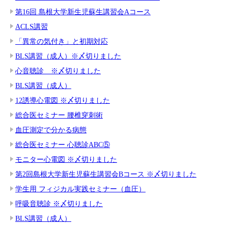
第16回 島根大学新生児蘇生講習会Aコース
ACLS講習
「異常の気付き」と初期対応
BLS講習（成人）※〆切りました
心音聴診 ※〆切りました
BLS講習（成人）
12誘導心電図 ※〆切りました
総合医セミナー 腰椎穿刺術
血圧測定で分かる病態
総合医セミナー 心聴診ABC⑤
モニター心電図 ※〆切りました
第2回島根大学新生児蘇生講習会Bコース ※〆切りました
学生用 フィジカル実践セミナー（血圧）
呼吸音聴診 ※〆切りました
BLS講習（成人）