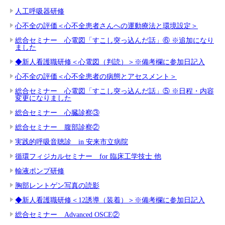
人工呼吸器研修
心不全の評価＜心不全患者さんへの運動療法と環境設定＞
総合セミナー 心電図「すこし突っ込んだ話」⑥ ※追加になり
ました
◆新人看護職研修＜心電図（判読）＞※備考欄に参加日記入
心不全の評価＜心不全患者の病態とアセスメント＞
総合セミナー 心電図「すこし突っ込んだ話」⑤ ※日程・内容
変更になりました
総合セミナー 心臓診察③
総合セミナー 腹部診察②
実践的呼吸音聴診 in 安来市立病院
循環フィジカルセミナー for 臨床工学技士 他
輸液ポンプ研修
胸部レントゲン写真の読影
◆新人看護職研修＜12誘導（装着）＞※備考欄に参加日記入
総合セミナー Advanced OSCE②