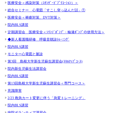
医療安全＜感染対策（ｽﾀﾝﾀﾞｰﾄﾞﾌﾟﾘｺｰｼｮﾝ）＞
総合セミナー 心電図「すこし突っ込んだ話」①
医療安全＜褥瘡対策、DVT対策＞
院内BLS講習
定期講習会 医療安全＜ｼﾘﾝｼﾞﾎﾟﾝﾌﾟ・輸液ﾎﾟﾝﾌﾟの使用方法＞
◆新人看護職研修 呼吸音聴診ﾄﾚｰﾆﾝｸﾞ
院内BLS講習
モニター心電図と脈診
第3回 島根大学新生児蘇生講習会(ｽｷﾙｱｯﾌﾟｺｰｽ)
院内新生児蘇生法講習会
院内BLS講習
第13回島根大学新生児蘇生講習会＜専門コース＞
意識障害
2/23 救急カート変更に伴う「急変トレーニング」
院内BLS講習
病院ボランティア講習会