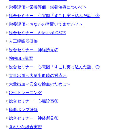
栄養評価＜栄養評価・栄養治療について＞
総合セミナー 心電図「すこし突っ込んだ話」③
栄養評価＜おなかの音聞いてますか？＞
総合セミナー Advanced OSCE
人工呼吸器研修
総合セミナー 神経所見②
院内BLS講習
総合セミナー 心電図「すこし突っ込んだ話」②
大量出血＜大量出血時の対応＞
大量出血＜安全な輸血のために＞
CVCトレーニング
総合セミナー 心臓診察①
輸血ポンプ研修
総合セミナー 神経所見①
きれいな縫合実習