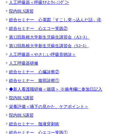
人工呼吸器＜呼吸ｹｱとｳｨ-ﾆﾝｸﾞ＞
院内BLS講習
総合セミナー 心電図「すこし突っ込んだ話」④
総合セミナー 心エコー実践②
第12回島根大学新生児蘇生講習会（Aｺｰｽ）
第12回島根大学新生児蘇生講習会（Sｺｰｽ）
人工呼吸器＜やさしい呼吸音聴診＞
人工呼吸器研修
総合セミナー 心臓診察②
総合セミナー 腹部診察①
◆新人看護職研修＜循環＞ ※備考欄に参加日記入
院内BLS講習
栄養評価＜嚥下の見かた、ケアポイント＞
院内BLS講習
総合セミナー 髄液穿刺術
総合セミナー 心エコー実践①