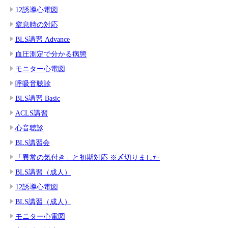
12誘導心電図
窒息時の対応
BLS講習 Advance
血圧測定で分かる病態
モニター心電図
呼吸音聴診
BLS講習 Basic
ACLS講習
心音聴診
BLS講習会
「異常の気付き」と初期対応 ※〆切りました
BLS講習（成人）
12誘導心電図
BLS講習（成人）
モニター心電図