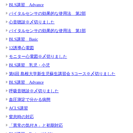
BLS講習 Advance
バイタルセンサの効果的な使用法 第2部
心音聴診※〆切りました
バイタルセンサの効果的な使用法 第1部
BLS講習 Basic
12誘導心電図
モニター心電図※〆切りました
BLS講習 乳児・小児
第6回 島根大学新生児蘇生講習会 Sコース※〆切りました
BLS講習 Advance
呼吸音聴診※〆切りました
血圧測定で分かる病態
ACLS講習
窒息時の対応
「異常の気付き」と初期対応