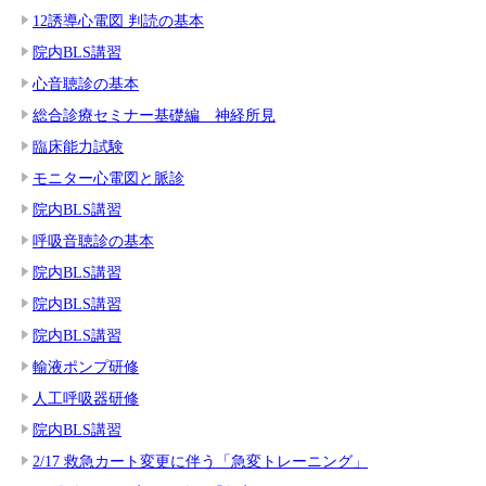
12誘導心電図 判読の基本
院内BLS講習
心音聴診の基本
総合診療セミナー基礎編 神経所見
臨床能力試験
モニター心電図と脈診
院内BLS講習
呼吸音聴診の基本
院内BLS講習
院内BLS講習
院内BLS講習
輸液ポンプ研修
人工呼吸器研修
院内BLS講習
2/17 救急カート変更に伴う「急変トレーニング」