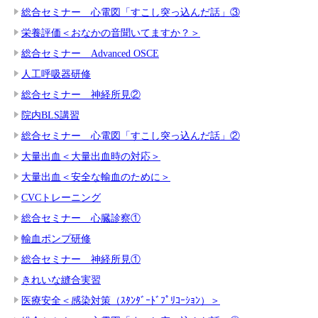
総合セミナー 心電図「すこし突っ込んだ話」③
栄養評価＜おなかの音聞いてますか？＞
総合セミナー Advanced OSCE
人工呼吸器研修
総合セミナー 神経所見②
院内BLS講習
総合セミナー 心電図「すこし突っ込んだ話」②
大量出血＜大量出血時の対応＞
大量出血＜安全な輸血のために＞
CVCトレーニング
総合セミナー 心臓診察①
輸血ポンプ研修
総合セミナー 神経所見①
きれいな縫合実習
医療安全＜感染対策（ｽﾀﾝﾀﾞｰﾄﾞﾌﾟﾘｺｰｼｮﾝ）＞