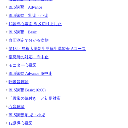
BLS講習 Advance
BLS講習 乳児・小児
12誘導心電図 ※〆切りました
BLS講習 Basic
血圧測定で分かる病態
第18回 島根大学新生児蘇生講習会 Aコース
窒息時の対応 ※中止
モニター心電図
BLS講習 Advance ※中止
呼吸音聴診
BLS講習 Basic(16:00)
「異常の気付き」と初期対応
心音聴診
BLS講習 乳児・小児
12誘導心電図