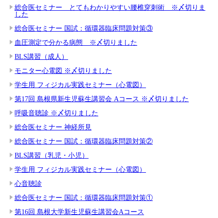
総合医セミナー とてもわかりやすい腰椎穿刺術 ※〆切りま
した
総合医セミナー 国試：循環器臨床問題対策③
血圧測定で分かる病態 ※〆切りました
BLS講習（成人）
モニター心電図 ※〆切りました
学生用 フィジカル実践セミナー（心電図）
第17回 島根県新生児蘇生講習会 Aコース ※〆切りました
呼吸音聴診 ※〆切りました
総合医セミナー 神経所見
総合医セミナー 国試：循環器臨床問題対策②
BLS講習（乳児・小児）
学生用 フィジカル実践セミナー（心電図）
心音聴診
総合医セミナー 国試：循環器臨床問題対策①
第16回 島根大学新生児蘇生講習会Aコース