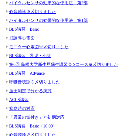
バイタルセンサの効果的な使用法 第2部
心音聴診※〆切りました
バイタルセンサの効果的な使用法 第1部
BLS講習 Basic
12誘導心電図
モニター心電図※〆切りました
BLS講習 乳児・小児
第6回 島根大学新生児蘇生講習会 Sコース※〆切りました
BLS講習 Advance
呼吸音聴診※〆切りました
血圧測定で分かる病態
ACLS講習
窒息時の対応
「異常の気付き」と初期対応
BLS講習 Basic（16:00）
心音聴診※〆切りました