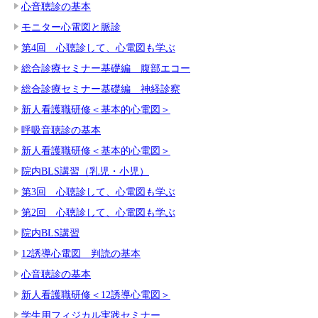
心音聴診の基本
モニター心電図と脈診
第4回 心聴診して、心電図も学ぶ
総合診療セミナー基礎編 腹部エコー
総合診療セミナー基礎編 神経診察
新人看護職研修＜基本的心電図＞
呼吸音聴診の基本
新人看護職研修＜基本的心電図＞
院内BLS講習（乳児・小児）
第3回 心聴診して、心電図も学ぶ
第2回 心聴診して、心電図も学ぶ
院内BLS講習
12誘導心電図 判読の基本
心音聴診の基本
新人看護職研修＜12誘導心電図＞
学生用フィジカル実践セミナー