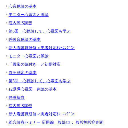
心音聴診の基本
モニター心電図と脈診
院内BLS講習
第6回 心聴診して、心電図も学ぶ
呼吸音聴診の基本
新人看護職研修＜患者対応ﾄﾚｰﾆﾝｸﾞ＞
モニター心電図と脈診
「異常の気付き」と初期対応
血圧測定の基本
第5回 心聴診して、心電図も学ぶ
12誘導心電図 判読の基本
静脈採血
院内BLS講習
新人看護職研修＜患者対応ﾄﾚｰﾆﾝｸﾞ＞
総合診療セミナー 応用編 腹部ｴｺｰ、腹腔胸腔穿刺術