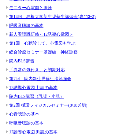
モニター心電図と脈診
第14回 島根大学新生児蘇生講習会(専門ｺｰｽ)
呼吸音聴診の基本
新人看護職研修＜12誘導心電図＞
第1回 心聴診して、心電図も学ぶ
総合診療セミナー基礎編 神経診察
院内BLS講習
「異常の気付き」と初期対応
第7回 院内新生児蘇生法勉強会
12誘導心電図 判読の基本
院内BLS講習（乳児・小児）
第2回 循環フィジカルセミナー(8/18〆切)
心音聴診の基本
呼吸音聴診の基本
12誘導心電図 判読の基本