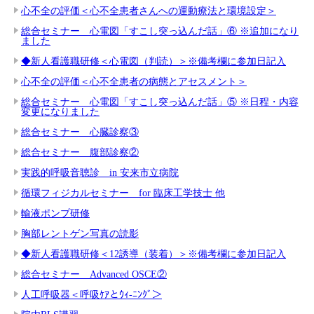
心不全の評価＜心不全患者さんへの運動療法と環境設定＞
総合セミナー 心電図「すこし突っ込んだ話」⑥ ※追加になり
ました
◆新人看護職研修＜心電図（判読）＞※備考欄に参加日記入
心不全の評価＜心不全患者の病態とアセスメント＞
総合セミナー 心電図「すこし突っ込んだ話」⑤ ※日程・内容
変更になりました
総合セミナー 心臓診察③
総合セミナー 腹部診察②
実践的呼吸音聴診 in 安来市立病院
循環フィジカルセミナー for 臨床工学技士 他
輸液ポンプ研修
胸部レントゲン写真の読影
◆新人看護職研修＜12誘導（装着）＞※備考欄に参加日記入
総合セミナー Advanced OSCE②
人工呼吸器＜呼吸ｹｱとｳｨ-ﾆﾝｸﾞ＞