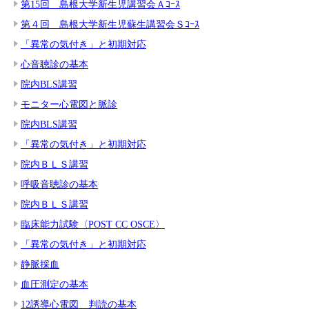
第15回 島根大学新生児講習会Ａｺｰｽ
第４回 島根大学新生児蘇生講習会Ｓｺｰｽ
「異常の気付き」と初期対応
心音聴診の基本
院内BLS講習
モニター心電図と脈診
院内BLS講習
「異常の気付き」と初期対応
院内ＢＬＳ講習
呼吸音聴診の基本
院内ＢＬＳ講習
臨床能力試験〈POST CC OSCE〉
「異常の気付き」と初期対応
静脈採血
血圧測定の基本
12誘導心電図 判読の基本