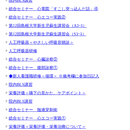
院内BLS講習
総合セミナー 心電図「すこし突っ込んだ話」④
総合セミナー 心エコー実践②
第12回島根大学新生児蘇生講習会（Aｺｰｽ）
第12回島根大学新生児蘇生講習会（Sｺｰｽ）
人工呼吸器＜やさしい呼吸音聴診＞
人工呼吸器研修
総合セミナー 心臓診察②
総合セミナー 腹部診察①
◆新人看護職研修＜循環＞ ※備考欄に参加日記入
院内BLS講習
栄養評価＜嚥下の見かた、ケアポイント＞
院内BLS講習
総合セミナー 髄液穿刺術
総合セミナー 心エコー実践①
栄養評価＜栄養評価・栄養治療について＞