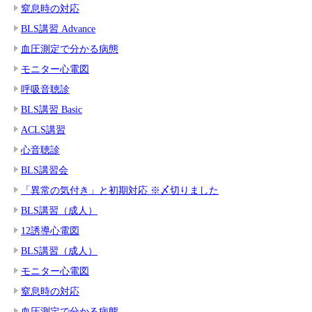
窒息時の対応
BLS講習 Advance
血圧測定で分かる病態
モニター心電図
呼吸音聴診
BLS講習 Basic
ACLS講習
心音聴診
BLS講習会
「異常の気付き」と初期対応 ※〆切りました
BLS講習（成人）
12誘導心電図
BLS講習（成人）
モニター心電図
窒息時の対応
血圧測定で分かる病態