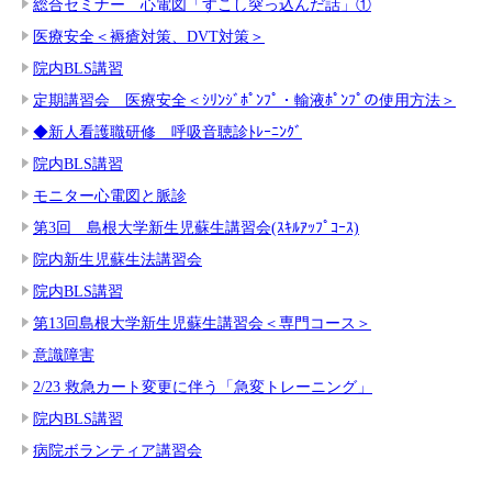
総合セミナー 心電図「すこし突っ込んだ話」①
医療安全＜褥瘡対策、DVT対策＞
院内BLS講習
定期講習会 医療安全＜ｼﾘﾝｼﾞﾎﾟﾝﾌﾟ・輸液ﾎﾟﾝﾌﾟの使用方法＞
◆新人看護職研修 呼吸音聴診ﾄﾚｰﾆﾝｸﾞ
院内BLS講習
モニター心電図と脈診
第3回 島根大学新生児蘇生講習会(ｽｷﾙｱｯﾌﾟｺｰｽ)
院内新生児蘇生法講習会
院内BLS講習
第13回島根大学新生児蘇生講習会＜専門コース＞
意識障害
2/23 救急カート変更に伴う「急変トレーニング」
院内BLS講習
病院ボランティア講習会