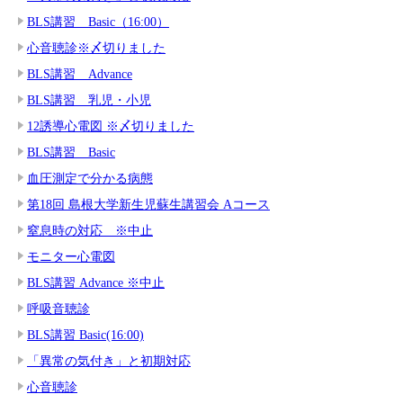
BLS講習 Basic（16:00）
心音聴診※〆切りました
BLS講習 Advance
BLS講習 乳児・小児
12誘導心電図 ※〆切りました
BLS講習 Basic
血圧測定で分かる病態
第18回 島根大学新生児蘇生講習会 Aコース
窒息時の対応 ※中止
モニター心電図
BLS講習 Advance ※中止
呼吸音聴診
BLS講習 Basic(16:00)
「異常の気付き」と初期対応
心音聴診