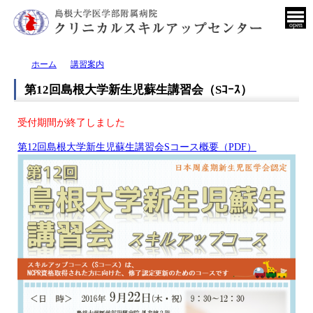
open
ホーム
講習案内
第12回島根大学新生児蘇生講習会（Sｺｰｽ）
受付期間が終了しました
第12回島根大学新生児蘇生講習会Sコース概要（PDF）