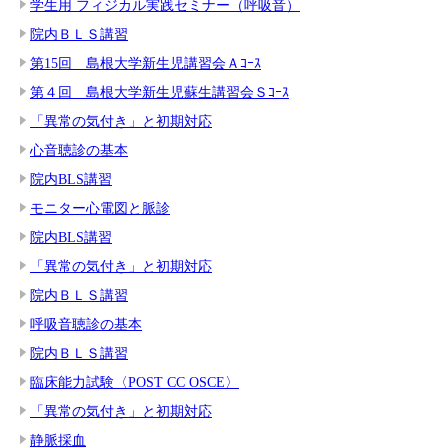
学生用 フィジカル実践セミナー（呼吸音）
院内ＢＬＳ講習
第15回 島根大学新生児講習会Ａｺｰｽ
第４回 島根大学新生児蘇生講習会Ｓｺｰｽ
「異常の気付き」と初期対応
心音聴診の基本
院内BLS講習
モニター心電図と脈診
院内BLS講習
「異常の気付き」と初期対応
院内ＢＬＳ講習
呼吸音聴診の基本
院内ＢＬＳ講習
臨床能力試験〈POST CC OSCE〉
「異常の気付き」と初期対応
静脈採血