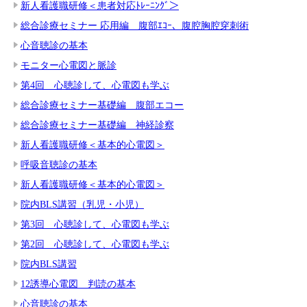
新人看護職研修＜患者対応ﾄﾚｰﾆﾝｸﾞ＞
総合診療セミナー 応用編 腹部ｴｺｰ、腹腔胸腔穿刺術
心音聴診の基本
モニター心電図と脈診
第4回 心聴診して、心電図も学ぶ
総合診療セミナー基礎編 腹部エコー
総合診療セミナー基礎編 神経診察
新人看護職研修＜基本的心電図＞
呼吸音聴診の基本
新人看護職研修＜基本的心電図＞
院内BLS講習（乳児・小児）
第3回 心聴診して、心電図も学ぶ
第2回 心聴診して、心電図も学ぶ
院内BLS講習
12誘導心電図 判読の基本
心音聴診の基本