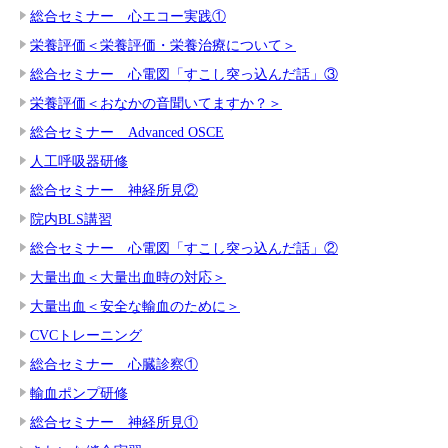
総合セミナー 心エコー実践①
栄養評価＜栄養評価・栄養治療について＞
総合セミナー 心電図「すこし突っ込んだ話」③
栄養評価＜おなかの音聞いてますか？＞
総合セミナー Advanced OSCE
人工呼吸器研修
総合セミナー 神経所見②
院内BLS講習
総合セミナー 心電図「すこし突っ込んだ話」②
大量出血＜大量出血時の対応＞
大量出血＜安全な輸血のために＞
CVCトレーニング
総合セミナー 心臓診察①
輸血ポンプ研修
総合セミナー 神経所見①