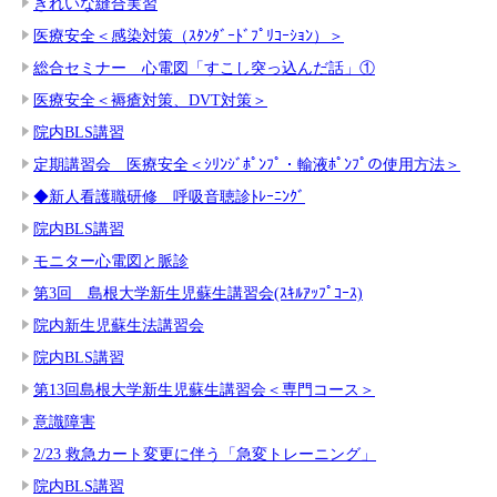
きれいな縫合実習
医療安全＜感染対策（ｽﾀﾝﾀﾞｰﾄﾞﾌﾟﾘｺｰｼｮﾝ）＞
総合セミナー 心電図「すこし突っ込んだ話」①
医療安全＜褥瘡対策、DVT対策＞
院内BLS講習
定期講習会 医療安全＜ｼﾘﾝｼﾞﾎﾟﾝﾌﾟ・輸液ﾎﾟﾝﾌﾟの使用方法＞
◆新人看護職研修 呼吸音聴診ﾄﾚｰﾆﾝｸﾞ
院内BLS講習
モニター心電図と脈診
第3回 島根大学新生児蘇生講習会(ｽｷﾙｱｯﾌﾟｺｰｽ)
院内新生児蘇生法講習会
院内BLS講習
第13回島根大学新生児蘇生講習会＜専門コース＞
意識障害
2/23 救急カート変更に伴う「急変トレーニング」
院内BLS講習