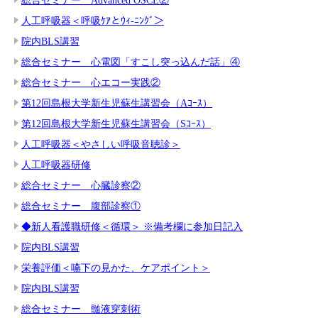
人工呼吸器＜呼吸ｹｱとｳｨ-ﾆﾝｸﾞ＞
院内BLS講習
総合セミナー 心電図「すこし突っ込んだ話」④
総合セミナー 心エコー実践②
第12回島根大学新生児蘇生講習会（Aｺｰｽ）
第12回島根大学新生児蘇生講習会（Sｺｰｽ）
人工呼吸器＜やさしい呼吸音聴診＞
人工呼吸器研修
総合セミナー 心臓診察②
総合セミナー 腹部診察①
◆新人看護職研修＜循環＞ ※備考欄に参加日記入
院内BLS講習
栄養評価＜嚥下の見かた、ケアポイント＞
院内BLS講習
総合セミナー 髄液穿刺術