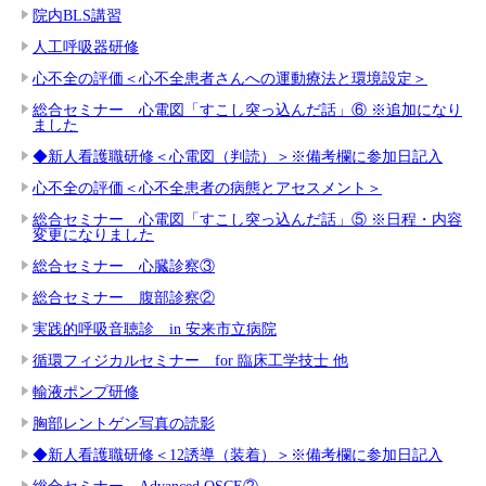
院内BLS講習
人工呼吸器研修
心不全の評価＜心不全患者さんへの運動療法と環境設定＞
総合セミナー 心電図「すこし突っ込んだ話」⑥ ※追加になり
ました
◆新人看護職研修＜心電図（判読）＞※備考欄に参加日記入
心不全の評価＜心不全患者の病態とアセスメント＞
総合セミナー 心電図「すこし突っ込んだ話」⑤ ※日程・内容
変更になりました
総合セミナー 心臓診察③
総合セミナー 腹部診察②
実践的呼吸音聴診 in 安来市立病院
循環フィジカルセミナー for 臨床工学技士 他
輸液ポンプ研修
胸部レントゲン写真の読影
◆新人看護職研修＜12誘導（装着）＞※備考欄に参加日記入
総合セミナー Advanced OSCE②