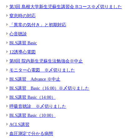
第3回 島根大学新生児蘇生講習会 Bコース※〆切りました
窒息時の対応
「異常の気付き」と初期対応
心音聴診
BLS講習 Basic
12誘導心電図
第8回 院内新生児蘇生法勉強会※中止
モニター心電図 ※〆切りました
BLS講習 Advance ※中止
BLS講習 Basic（16:00）※〆切りました
BLS講習 Basic（14:00）
呼吸音聴診 ※〆切りました
BLS講習 Basic（10:00）
ACLS講習
血圧測定で分かる病態