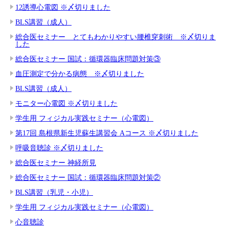
12誘導心電図 ※〆切りました
BLS講習（成人）
総合医セミナー とてもわかりやすい腰椎穿刺術 ※〆切りま
した
総合医セミナー 国試：循環器臨床問題対策③
血圧測定で分かる病態 ※〆切りました
BLS講習（成人）
モニター心電図 ※〆切りました
学生用 フィジカル実践セミナー（心電図）
第17回 島根県新生児蘇生講習会 Aコース ※〆切りました
呼吸音聴診 ※〆切りました
総合医セミナー 神経所見
総合医セミナー 国試：循環器臨床問題対策②
BLS講習（乳児・小児）
学生用 フィジカル実践セミナー（心電図）
心音聴診