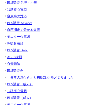
BLS講習 乳児・小児
12誘導心電図
窒息時の対応
BLS講習 Advance
血圧測定で分かる病態
モニター心電図
呼吸音聴診
BLS講習 Basic
ACLS講習
心音聴診
BLS講習会
「異常の気付き」と初期対応 ※〆切りました
BLS講習（成人）
12誘導心電図
BLS講習（成人）
モニター心電図