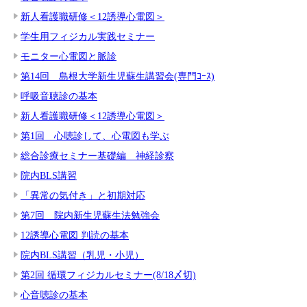
新人看護職研修＜12誘導心電図＞
学生用フィジカル実践セミナー
モニター心電図と脈診
第14回 島根大学新生児蘇生講習会(専門ｺｰｽ)
呼吸音聴診の基本
新人看護職研修＜12誘導心電図＞
第1回 心聴診して、心電図も学ぶ
総合診療セミナー基礎編 神経診察
院内BLS講習
「異常の気付き」と初期対応
第7回 院内新生児蘇生法勉強会
12誘導心電図 判読の基本
院内BLS講習（乳児・小児）
第2回 循環フィジカルセミナー(8/18〆切)
心音聴診の基本