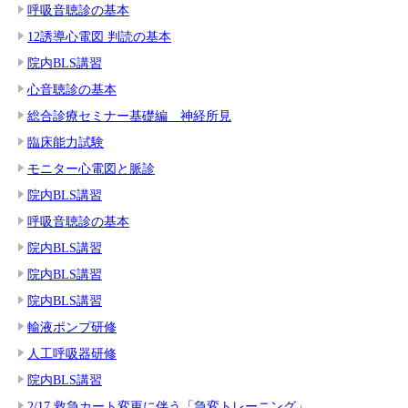
呼吸音聴診の基本
12誘導心電図 判読の基本
院内BLS講習
心音聴診の基本
総合診療セミナー基礎編 神経所見
臨床能力試験
モニター心電図と脈診
院内BLS講習
呼吸音聴診の基本
院内BLS講習
院内BLS講習
院内BLS講習
輸液ポンプ研修
人工呼吸器研修
院内BLS講習
2/17 救急カート変更に伴う「急変トレーニング」