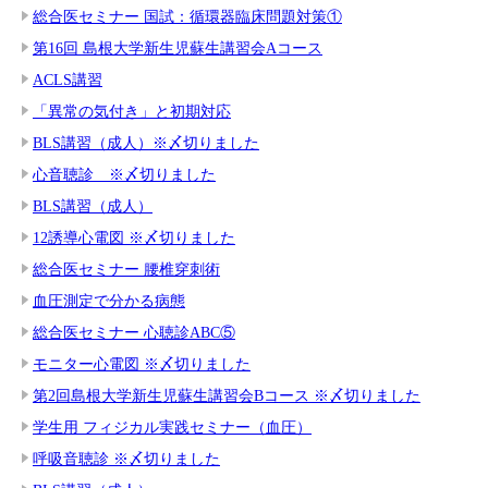
総合医セミナー 国試：循環器臨床問題対策①
第16回 島根大学新生児蘇生講習会Aコース
ACLS講習
「異常の気付き」と初期対応
BLS講習（成人）※〆切りました
心音聴診 ※〆切りました
BLS講習（成人）
12誘導心電図 ※〆切りました
総合医セミナー 腰椎穿刺術
血圧測定で分かる病態
総合医セミナー 心聴診ABC⑤
モニター心電図 ※〆切りました
第2回島根大学新生児蘇生講習会Bコース ※〆切りました
学生用 フィジカル実践セミナー（血圧）
呼吸音聴診 ※〆切りました