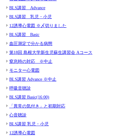
BLS講習 Advance
BLS講習 乳児・小児
12誘導心電図 ※〆切りました
BLS講習 Basic
血圧測定で分かる病態
第18回 島根大学新生児蘇生講習会 Aコース
窒息時の対応 ※中止
モニター心電図
BLS講習 Advance ※中止
呼吸音聴診
BLS講習 Basic(16:00)
「異常の気付き」と初期対応
心音聴診
BLS講習 乳児・小児
12誘導心電図