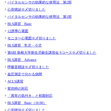
バイタルセンサの効果的な使用法 第2部
心音聴診※〆切りました
バイタルセンサの効果的な使用法 第1部
BLS講習 Basic
12誘導心電図
モニター心電図※〆切りました
BLS講習 乳児・小児
第6回 島根大学新生児蘇生講習会 Sコース※〆切りました
BLS講習 Advance
呼吸音聴診※〆切りました
血圧測定で分かる病態
ACLS講習
窒息時の対応
「異常の気付き」と初期対応
BLS講習 Basic（16:00）
心音聴診※〆切りました