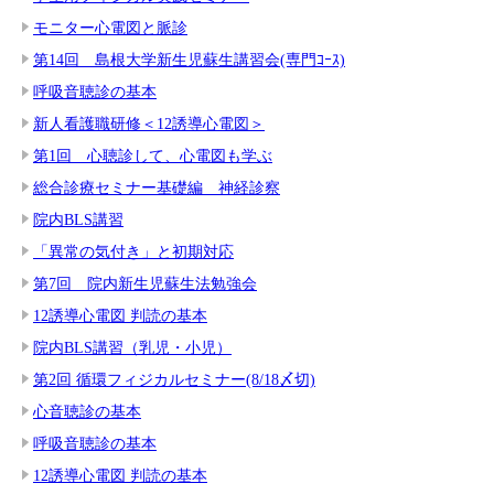
モニター心電図と脈診
第14回 島根大学新生児蘇生講習会(専門ｺｰｽ)
呼吸音聴診の基本
新人看護職研修＜12誘導心電図＞
第1回 心聴診して、心電図も学ぶ
総合診療セミナー基礎編 神経診察
院内BLS講習
「異常の気付き」と初期対応
第7回 院内新生児蘇生法勉強会
12誘導心電図 判読の基本
院内BLS講習（乳児・小児）
第2回 循環フィジカルセミナー(8/18〆切)
心音聴診の基本
呼吸音聴診の基本
12誘導心電図 判読の基本