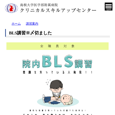
open
ホーム
講習案内
BLS講習※〆切ました