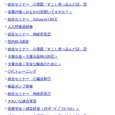
総合セミナー 心電図「すこし突っ込んだ話」③
栄養評価＜おなかの音聞いてますか？＞
総合セミナー Advanced OSCE
人工呼吸器研修
総合セミナー 神経所見②
院内BLS講習
総合セミナー 心電図「すこし突っ込んだ話」②
大量出血＜大量出血時の対応＞
大量出血＜安全な輸血のために＞
CVCトレーニング
総合セミナー 心臓診察①
輸血ポンプ研修
総合セミナー 神経所見①
きれいな縫合実習
医療安全＜感染対策（ｽﾀﾝﾀﾞｰﾄﾞﾌﾟﾘｺｰｼｮﾝ）＞