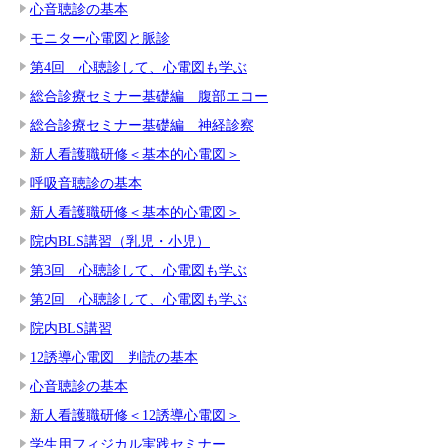
心音聴診の基本
モニター心電図と脈診
第4回 心聴診して、心電図も学ぶ
総合診療セミナー基礎編 腹部エコー
総合診療セミナー基礎編 神経診察
新人看護職研修＜基本的心電図＞
呼吸音聴診の基本
新人看護職研修＜基本的心電図＞
院内BLS講習（乳児・小児）
第3回 心聴診して、心電図も学ぶ
第2回 心聴診して、心電図も学ぶ
院内BLS講習
12誘導心電図 判読の基本
心音聴診の基本
新人看護職研修＜12誘導心電図＞
学生用フィジカル実践セミナー