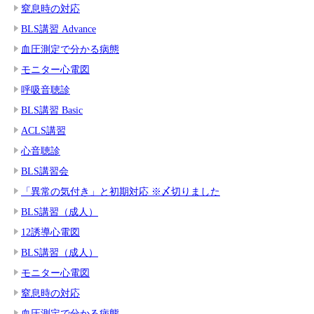
窒息時の対応
BLS講習 Advance
血圧測定で分かる病態
モニター心電図
呼吸音聴診
BLS講習 Basic
ACLS講習
心音聴診
BLS講習会
「異常の気付き」と初期対応 ※〆切りました
BLS講習（成人）
12誘導心電図
BLS講習（成人）
モニター心電図
窒息時の対応
血圧測定で分かる病態