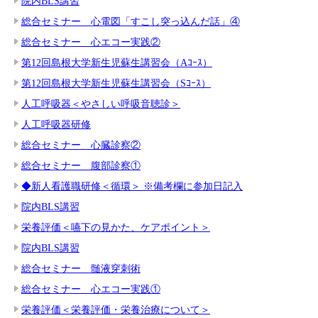
院内BLS講習
総合セミナー 心電図「すこし突っ込んだ話」④
総合セミナー 心エコー実践②
第12回島根大学新生児蘇生講習会（Aｺｰｽ）
第12回島根大学新生児蘇生講習会（Sｺｰｽ）
人工呼吸器＜やさしい呼吸音聴診＞
人工呼吸器研修
総合セミナー 心臓診察②
総合セミナー 腹部診察①
◆新人看護職研修＜循環＞ ※備考欄に参加日記入
院内BLS講習
栄養評価＜嚥下の見かた、ケアポイント＞
院内BLS講習
総合セミナー 髄液穿刺術
総合セミナー 心エコー実践①
栄養評価＜栄養評価・栄養治療について＞