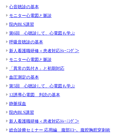
心音聴診の基本
モニター心電図と脈診
院内BLS講習
第6回 心聴診して、心電図も学ぶ
呼吸音聴診の基本
新人看護職研修＜患者対応ﾄﾚｰﾆﾝｸﾞ＞
モニター心電図と脈診
「異常の気付き」と初期対応
血圧測定の基本
第5回 心聴診して、心電図も学ぶ
12誘導心電図 判読の基本
静脈採血
院内BLS講習
新人看護職研修＜患者対応ﾄﾚｰﾆﾝｸﾞ＞
総合診療セミナー 応用編 腹部ｴｺｰ、腹腔胸腔穿刺術