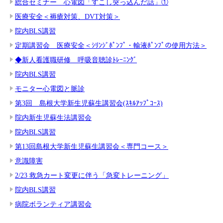
総合セミナー 心電図「すこし突っ込んだ話」①
医療安全＜褥瘡対策、DVT対策＞
院内BLS講習
定期講習会 医療安全＜ｼﾘﾝｼﾞﾎﾟﾝﾌﾟ・輸液ﾎﾟﾝﾌﾟの使用方法＞
◆新人看護職研修 呼吸音聴診ﾄﾚｰﾆﾝｸﾞ
院内BLS講習
モニター心電図と脈診
第3回 島根大学新生児蘇生講習会(ｽｷﾙｱｯﾌﾟｺｰｽ)
院内新生児蘇生法講習会
院内BLS講習
第13回島根大学新生児蘇生講習会＜専門コース＞
意識障害
2/23 救急カート変更に伴う「急変トレーニング」
院内BLS講習
病院ボランティア講習会