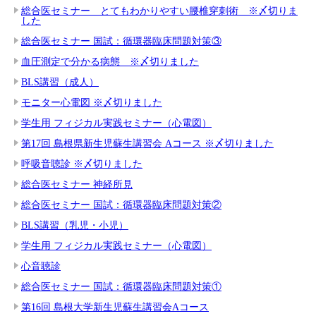
総合医セミナー とてもわかりやすい腰椎穿刺術 ※〆切りま
した
総合医セミナー 国試：循環器臨床問題対策③
血圧測定で分かる病態 ※〆切りました
BLS講習（成人）
モニター心電図 ※〆切りました
学生用 フィジカル実践セミナー（心電図）
第17回 島根県新生児蘇生講習会 Aコース ※〆切りました
呼吸音聴診 ※〆切りました
総合医セミナー 神経所見
総合医セミナー 国試：循環器臨床問題対策②
BLS講習（乳児・小児）
学生用 フィジカル実践セミナー（心電図）
心音聴診
総合医セミナー 国試：循環器臨床問題対策①
第16回 島根大学新生児蘇生講習会Aコース