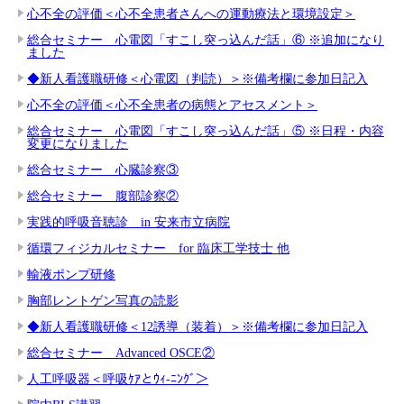
心不全の評価＜心不全患者さんへの運動療法と環境設定＞
総合セミナー 心電図「すこし突っ込んだ話」⑥ ※追加になり
ました
◆新人看護職研修＜心電図（判読）＞※備考欄に参加日記入
心不全の評価＜心不全患者の病態とアセスメント＞
総合セミナー 心電図「すこし突っ込んだ話」⑤ ※日程・内容
変更になりました
総合セミナー 心臓診察③
総合セミナー 腹部診察②
実践的呼吸音聴診 in 安来市立病院
循環フィジカルセミナー for 臨床工学技士 他
輸液ポンプ研修
胸部レントゲン写真の読影
◆新人看護職研修＜12誘導（装着）＞※備考欄に参加日記入
総合セミナー Advanced OSCE②
人工呼吸器＜呼吸ｹｱとｳｨ-ﾆﾝｸﾞ＞