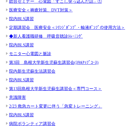
総合セミナー 心電図「すこし突っ込んだ話」①
医療安全＜褥瘡対策、DVT対策＞
院内BLS講習
定期講習会 医療安全＜ｼﾘﾝｼﾞﾎﾟﾝﾌﾟ・輸液ﾎﾟﾝﾌﾟの使用方法＞
◆新人看護職研修 呼吸音聴診ﾄﾚｰﾆﾝｸﾞ
院内BLS講習
モニター心電図と脈診
第3回 島根大学新生児蘇生講習会(ｽｷﾙｱｯﾌﾟｺｰｽ)
院内新生児蘇生法講習会
院内BLS講習
第13回島根大学新生児蘇生講習会＜専門コース＞
意識障害
2/23 救急カート変更に伴う「急変トレーニング」
院内BLS講習
病院ボランティア講習会