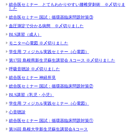
総合医セミナー とてもわかりやすい腰椎穿刺術 ※〆切りま
した
総合医セミナー 国試：循環器臨床問題対策③
血圧測定で分かる病態 ※〆切りました
BLS講習（成人）
モニター心電図 ※〆切りました
学生用 フィジカル実践セミナー（心電図）
第17回 島根県新生児蘇生講習会 Aコース ※〆切りました
呼吸音聴診 ※〆切りました
総合医セミナー 神経所見
総合医セミナー 国試：循環器臨床問題対策②
BLS講習（乳児・小児）
学生用 フィジカル実践セミナー（心電図）
心音聴診
総合医セミナー 国試：循環器臨床問題対策①
第16回 島根大学新生児蘇生講習会Aコース