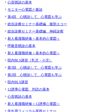
心音聴診の基本
モニター心電図と脈診
第4回 心聴診して、心電図も学ぶ
総合診療セミナー基礎編 腹部エコー
総合診療セミナー基礎編 神経診察
新人看護職研修＜基本的心電図＞
呼吸音聴診の基本
新人看護職研修＜基本的心電図＞
院内BLS講習（乳児・小児）
第3回 心聴診して、心電図も学ぶ
第2回 心聴診して、心電図も学ぶ
院内BLS講習
12誘導心電図 判読の基本
心音聴診の基本
新人看護職研修＜12誘導心電図＞
学生用フィジカル実践セミナー