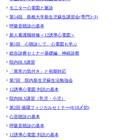
モニター心電図と脈診
第14回 島根大学新生児蘇生講習会(専門ｺｰｽ)
呼吸音聴診の基本
新人看護職研修＜12誘導心電図＞
第1回 心聴診して、心電図も学ぶ
総合診療セミナー基礎編 神経診察
院内BLS講習
「異常の気付き」と初期対応
第7回 院内新生児蘇生法勉強会
12誘導心電図 判読の基本
院内BLS講習（乳児・小児）
第2回 循環フィジカルセミナー(8/18〆切)
心音聴診の基本
呼吸音聴診の基本
12誘導心電図 判読の基本