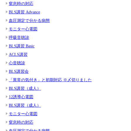
窒息時の対応
BLS講習 Advance
血圧測定で分かる病態
モニター心電図
呼吸音聴診
BLS講習 Basic
ACLS講習
心音聴診
BLS講習会
「異常の気付き」と初期対応 ※〆切りました
BLS講習（成人）
12誘導心電図
BLS講習（成人）
モニター心電図
窒息時の対応
血圧測定で分かる病態