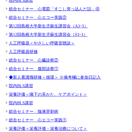
院内BLS講習
総合セミナー 心電図「すこし突っ込んだ話」④
総合セミナー 心エコー実践②
第12回島根大学新生児蘇生講習会（Aｺｰｽ）
第12回島根大学新生児蘇生講習会（Sｺｰｽ）
人工呼吸器＜やさしい呼吸音聴診＞
人工呼吸器研修
総合セミナー 心臓診察②
総合セミナー 腹部診察①
◆新人看護職研修＜循環＞ ※備考欄に参加日記入
院内BLS講習
栄養評価＜嚥下の見かた、ケアポイント＞
院内BLS講習
総合セミナー 髄液穿刺術
総合セミナー 心エコー実践①
栄養評価＜栄養評価・栄養治療について＞