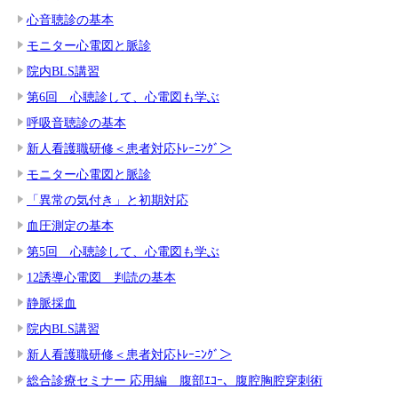
心音聴診の基本
モニター心電図と脈診
院内BLS講習
第6回 心聴診して、心電図も学ぶ
呼吸音聴診の基本
新人看護職研修＜患者対応ﾄﾚｰﾆﾝｸﾞ＞
モニター心電図と脈診
「異常の気付き」と初期対応
血圧測定の基本
第5回 心聴診して、心電図も学ぶ
12誘導心電図 判読の基本
静脈採血
院内BLS講習
新人看護職研修＜患者対応ﾄﾚｰﾆﾝｸﾞ＞
総合診療セミナー 応用編 腹部ｴｺｰ、腹腔胸腔穿刺術