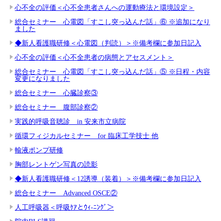
心不全の評価＜心不全患者さんへの運動療法と環境設定＞
総合セミナー 心電図「すこし突っ込んだ話」⑥ ※追加になり
ました
◆新人看護職研修＜心電図（判読）＞※備考欄に参加日記入
心不全の評価＜心不全患者の病態とアセスメント＞
総合セミナー 心電図「すこし突っ込んだ話」⑤ ※日程・内容
変更になりました
総合セミナー 心臓診察③
総合セミナー 腹部診察②
実践的呼吸音聴診 in 安来市立病院
循環フィジカルセミナー for 臨床工学技士 他
輸液ポンプ研修
胸部レントゲン写真の読影
◆新人看護職研修＜12誘導（装着）＞※備考欄に参加日記入
総合セミナー Advanced OSCE②
人工呼吸器＜呼吸ｹｱとｳｨ-ﾆﾝｸﾞ＞