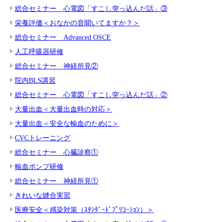
総合セミナー 心電図「すこし突っ込んだ話」③
栄養評価＜おなかの音聞いてますか？＞
総合セミナー Advanced OSCE
人工呼吸器研修
総合セミナー 神経所見②
院内BLS講習
総合セミナー 心電図「すこし突っ込んだ話」②
大量出血＜大量出血時の対応＞
大量出血＜安全な輸血のために＞
CVCトレーニング
総合セミナー 心臓診察①
輸血ポンプ研修
総合セミナー 神経所見①
きれいな縫合実習
医療安全＜感染対策（ｽﾀﾝﾀﾞｰﾄﾞﾌﾟﾘｺｰｼｮﾝ）＞