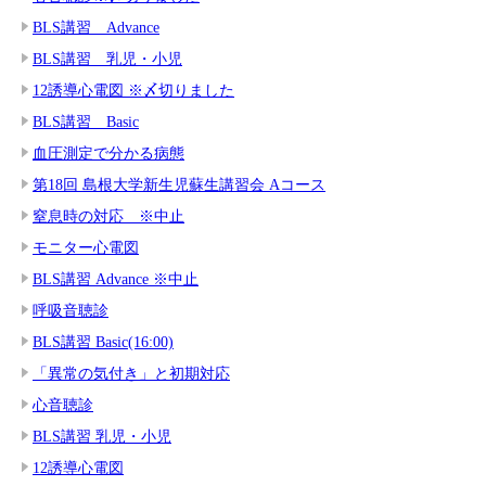
BLS講習 Advance
BLS講習 乳児・小児
12誘導心電図 ※〆切りました
BLS講習 Basic
血圧測定で分かる病態
第18回 島根大学新生児蘇生講習会 Aコース
窒息時の対応 ※中止
モニター心電図
BLS講習 Advance ※中止
呼吸音聴診
BLS講習 Basic(16:00)
「異常の気付き」と初期対応
心音聴診
BLS講習 乳児・小児
12誘導心電図