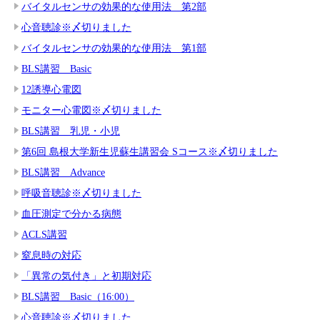
バイタルセンサの効果的な使用法 第2部
心音聴診※〆切りました
バイタルセンサの効果的な使用法 第1部
BLS講習 Basic
12誘導心電図
モニター心電図※〆切りました
BLS講習 乳児・小児
第6回 島根大学新生児蘇生講習会 Sコース※〆切りました
BLS講習 Advance
呼吸音聴診※〆切りました
血圧測定で分かる病態
ACLS講習
窒息時の対応
「異常の気付き」と初期対応
BLS講習 Basic（16:00）
心音聴診※〆切りました