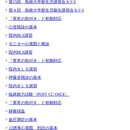
第15回 島根大学新生児講習会Ａｺｰｽ
第４回 島根大学新生児蘇生講習会Ｓｺｰｽ
「異常の気付き」と初期対応
心音聴診の基本
院内BLS講習
モニター心電図と脈診
院内BLS講習
「異常の気付き」と初期対応
院内ＢＬＳ講習
呼吸音聴診の基本
院内ＢＬＳ講習
臨床能力試験〈POST CC OSCE〉
「異常の気付き」と初期対応
静脈採血
血圧測定の基本
12誘導心電図 判読の基本