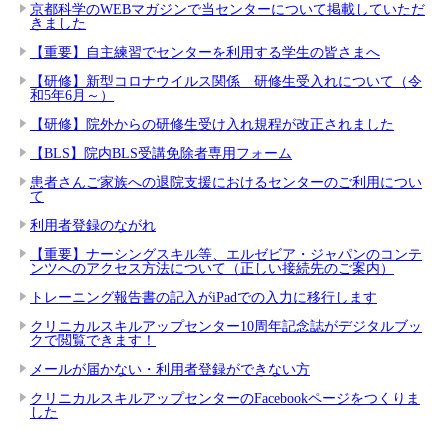
京都科学のWEBマガジンで当センターについて掲載していただ
きました
【重要】自主練習でセンターを利用する学生の皆さまへ
【研修】新型コロナウイルス関係 研修生受入れについて（令
和5年6月～）
【研修】院外からの研修生受け入れ規程が改正されました
【BLS】院内BLS受講免除者専用フォーム
患者さんご家族への退院支援におけるセンターのご利用につい
て
利用者登録のながれ
【重要】ナーシングスキル等、エルゼビア・ジャパンのコンテ
ンツへのアクセス方法について（正しい接続先のご案内）
トレーニング報告書の記入がiPadでの入力に移行します
クリニカルスキルアップセンター10周年記念誌がデジタルブッ
クで閲覧できます！
メールが届かない・利用者登録ができない方
クリニカルスキルアップセンターのFacebookページをつくりま
した