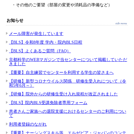
・その他のご要望（部屋の変更や消耗品の準備など）
お知らせ
メール障害が発生しています
【BLS】令和8年度 学内・院内BLS日程
【BLS】よくあるご質問（FAQ）
京都科学のWEBマガジンで当センターについて掲載していただ
きました
【重要】自主練習でセンターを利用する学生の皆さまへ
【研修】新型コロナウイルス関係 研修生受入れについて（令
和5年6月～）
【研修】院外からの研修生受け入れ規程が改正されました
【BLS】院内BLS受講免除者専用フォーム
患者さんご家族への退院支援におけるセンターのご利用につい
て
利用者登録のながれ
【重要】ナーシングスキル等、エルゼビア・ジャパンのコンテ