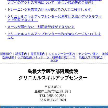
ンツへのアクセス方法について（正しい接続先のご案内）
トレーニング報告書の記入がiPadでの入力に移行します
クリニカルスキルアップセンター10周年記念誌がデジタルブッ
クで閲覧できます！
メールが届かない・利用者登録ができない方
クリニカルスキルアップセンターのFacebookページをつくりま
した
活動紹介
｜
講習案内
｜
実習室案内
｜
シミュレーター案内
｜
センターご案内
｜
地域
医療研修
｜
大学院医療シミュレーター指導者育成コース
｜
島根大学SP研究会
｜
SCOP
島根大学医学部附属病院
クリニカルスキルアップセンター
〒693-8501
島根県出雲市塩冶町89-1
TEL 0853-20-2551
FAX 0853-20-2601